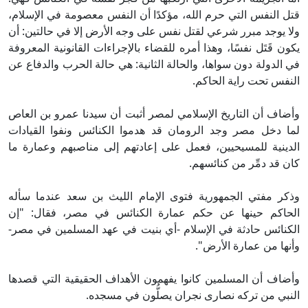
ل النفس التي حرم الله، مؤكدًا أن النفس معصومة في الإسلام،
ا يوجد مبرر شرعي لقتل نفس على وجه الأرض إلا في حالتين: أن
ون قَتَل نفسًا، وهذا أمره للقضاء بالإجراءات القانونية المعروفة
 الدولة دون سواها، والحالة الثانية: هي حالة الحرب والدفاع عن
نفس تحت راية الحاكم.
ضاف أن التاريخ الإسلامي لمصر أثبت أن سيدنا عمرو بن العاص
ا دخل مصر وجد الرومان قد هدموا الكنائس ونفوا القيادات
دينية للمسيحيين، فعمل على إعادتهم إلى مناصبهم وعمارة ما
ن قد دمِّر من كنائسهم.
كر مفتي الجمهورية فتوى الإمام الليث بن سعد عندما سأله
حاكم حينها عن حكم عمارة الكنائس في مصر، فقال: "إن
كنائس حادثة في الإسلام -أي بنيت في عهد المسلمين في مصر-
نها من عمارة الأرض".
ضاف أن المسلمين كانوا يفهمون الأهداف الحقيقية التي قصدها
نبي من تركه نصارى نجران يصلُّون في مسجده.