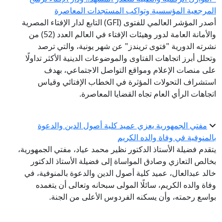
مرجعية المؤسسية وتواكب المستجدات المعاصرة
أصدر المؤشر العالمي للفتوى (GFI) التابع لدار الإفتاء المصرية
والأمانة العامة لدور وهيئات الإفتاء في العالم العدد (52) من
رته الدورية "فتوى تريندز" عن شهر يونية، والتي ترصد
حلل أبرز اتجاهات الفتاوى والموضوعات الدينية الأكثر تداولًا
ى منصات الإعلام ومواقع التواصل الاجتماعي، بهدف
تشراف التحولات المؤثرة في الخطاب الإفتائي وقياس
جاهات الرأي العام تجاه القضايا المعاصرة.
مفتي الجمهورية يعزي عميد كلية أصول الدين والدعوة
لمنوفية في وفاة والده الكريم
قدم فضيلة الأستاذ الدكتور نظير محمد عياد، مفتي الجمهورية،
الص التعازي وصادق المواساة إلى فضيلة الأستاذ الدكتور
لد عبدالعال، عميد كلية أصول الدين والدعوة بالمنوفية، في
اة والده الكريم، سائلًا المولى سبحانه وتعالى أن يتغمده
اسع رحمته، وأن يسكنه الفردوس الأعلى من الجنة.