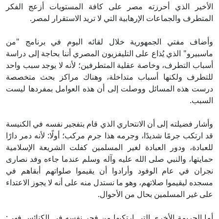
أخير الذي أحرزته مصر على كافة المستويات أزعج الفكر
متطرف والجماعات الإرهابية التي لا تريد الاستقرار لمصر.
ضاف مفتي الجمهورية خلال لقائه اليوم في برنامج "من
سبيرو" الذي يُذاع على التليفزيون المصري أننا بحاجة إلى دراسة
باب التطرف، وخاصة عقلية المتطرفين؛ لأنه لا يوجد سبب واحد
تطرف ولكنها أسباب متداخلة، وهناك مراكز بحث متخصصة
ست هذه المسائل ووصلت إلى أن هذه العوامل بمفردها ليست
سبب.
شار فضيلته إلى أن الانتحاري الذي قام بتفجير نفسه في الكنيسة
 ارتكب جرمًا شديدًا، وجرمه هذا جرم مركب؛ أولًا: لأنه دمر دارًا
عبادة، ودور العبادة لغير المسلمين كفلت الشريعة الإسلامية
ايتها، والنبي صلى الله عليه وآله وسلم عندما جاءه وفد نصارى
ران في عام الوفود وأرادوا أن يقيموا صلواتهم أبقاهم في
جده ليقيموا صلاتهم، وهو ما نستدل منه على أنه لا يجوز الاعتداء
ى غير المسلمين بحال من الأحوال.
ا الجريمة الأخرى التي ارتكبها من فجر نفسه في الكنائس فهي: