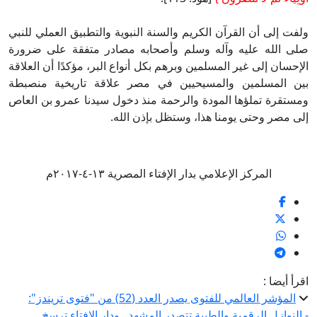
فت إلى أن القرآن الكريم والسنة النبوية والتطبيق العملي للنبي
ى الله عليه وآله وسلم وأصحابه مصادر متفقة على ضرورة
إحسان إلى غير المسلمين وبرهم بكل أنواع البر، مؤكدًا أن العلاقة
ن المسلمين والمسيحيين في مصر علاقة تاريخية منصبطة
ستقرة تملؤها المودة والرحمة منذ دخول سيدنا عمرو بن العاص
ى مصر وحتى يومنا هذا، وستظل بإذن الله.
المركز الإعلامي بدار الإفتاء المصرية ١٣-٤-٢٠١٧م
رأ أيضا :
المؤشر العالمي للفتوى يصدر العدد (52) من "فتوى تريندز":
النوازل الرقمية والطبية تتصدر المشهد.. ودار الإفتاء ترسخ