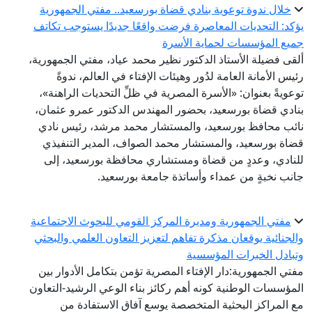
خلال ندوة توعوية بنادي قضاة بورسعيد.. مفتي الجمهورية
كد: التحديات المعاصرة فرضت واقعًا جديدًا يستوجب تكاتف
يع المؤسسات لحماية الأسرة
قى فضيلة الأستاذ الدكتور نظير محمد عياد، مفتي الجمهورية،
يس الأمانة العامة لدُور وهيئات الإفتاء في العالم، ندوةً
عويةً بعنوان: «الأسرة المصرية في ظلِّ التحديات الراهنة»،
ادي قضاة بورسعيد، بحضور المهندس الدكتور عمرو عثمان،
ئب محافظ بورسعيد، والمستشار محمد مرشد، رئيس نادي
اة بورسعيد، والمستشار محمد الصواف، المدير التنفيذي
نادي، وعددٍ من قضاة ومستشاري محافظة بورسعيد، إلى
نب نخبةٍ من عمداء وأساتذة جامعة بورسعيد.
مفتي الجمهورية ومديرة المركز القومي للبحوث الاجتماعية
لجنائية يوقعان مذكرة تفاهم لتعزيز التعاون العلمي والبحثي
بادل الخبرات المؤسسية
تي الجمهورية:دار الإفتاء المصرية تؤمن بتكامل الأدوار بين
مؤسسات الوطنية كونه أهم ركائز بناء الوعي الرشيد-التعاون
 المراكز البحثية المتخصصة يوسع آفاق الاستفادة من