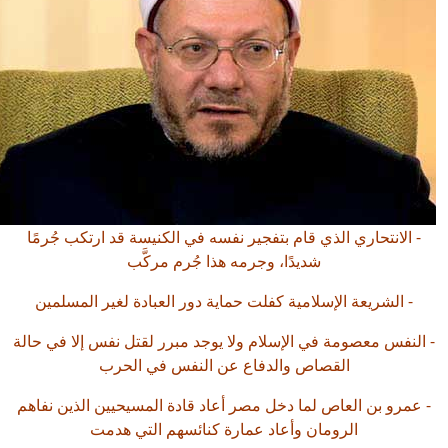
- الانتحاري الذي قام بتفجير نفسه في الكنيسة قد ارتكب جُرمًا
شديدًا، وجرمه هذا جُرم مركَّب
- الشريعة الإسلامية كفلت حماية دور العبادة لغير المسلمين
النفس معصومة في الإسلام ولا يوجد مبرر لقتل نفس إلا في حالة
القصاص والدفاع عن النفس في الحرب
 عمرو بن العاص لما دخل مصر أعاد قادة المسيحيين الذين نفاهم
الرومان وأعاد عمارة كنائسهم التي هدمت