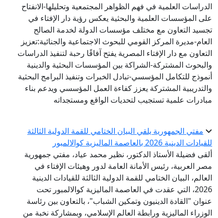
دراسات العلمية في فهم الظواهر المجتمعية وتحليلها-الانفتاح
ى المؤسسات العلمية والبحثية يعكس رؤية دار الإفتاء في
سيد التعاون مع مختلف مؤسسات الدولة لخدمة الصالح
عام-مديرة المركز القومي للبحوث الاجتماعية والجنائية:تعزيز
تعاون مع دار الإفتاء المصرية يفتح آفاقًا رحبة لتنفيذ الدراسات
لبحوث المشتركة-الشراكة بين المؤسسات البحثية والدينية
موذج للتكامل المؤسسي-تبادل الخبرات وتنفيذ البرامج البحثية
لتدريبية المشتركة يعزز كفاءة العمل المؤسسي ويدعم بناء
ادرات علمية تستجيب لتحديات الواقع ومستجداته
مفتي الجمهورية يلقي البيان الختامي للقمة الدولية الثالثة
دات الدينية 2026 بالعاصمة الماليزية كوالالمبور
قى فضيلة الأستاذ الدكتور، نظير محمد عياد، مفتي جمهورية
ر العربية، رئيس الأمانة العامة لدور وهيئات الإفتاء في
عالم، البيان الختامي للقمة الدولية الثالثة للقيادات الدينية
2026، التي عقدت في العاصمة الماليزية كوالالمبور تحت
وان "القادة الدينيون وتمكين الشباب"، بالتعاون بين رئاسة
وزراء الماليزية ورابطة العالم الإسلامي، وبمشاركة نخبة من