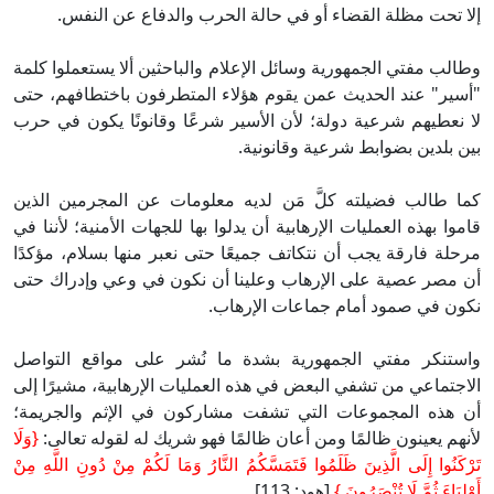
ا تحت مظلة القضاء أو في حالة الحرب والدفاع عن النفس.
الب مفتي الجمهورية وسائل الإعلام والباحثين ألا يستعملوا كلمة
سير" عند الحديث عمن يقوم هؤلاء المتطرفون باختطافهم، حتى
 نعطيهم شرعية دولة؛ لأن الأسير شرعًا وقانونًا يكون في حرب
ن بلدين بضوابط شرعية وقانونية.
ا طالب فضيلته كلَّ مَن لديه معلومات عن المجرمين الذين
موا بهذه العمليات الإرهابية أن يدلوا بها للجهات الأمنية؛ لأننا في
حلة فارقة يجب أن نتكاتف جميعًا حتى نعبر منها بسلام، مؤكدًا
 مصر عصية على الإرهاب وعلينا أن نكون في وعي وإدراك حتى
ون في صمود أمام جماعات الإرهاب.
ستنكر مفتي الجمهورية بشدة ما نُشر على مواقع التواصل
اجتماعي من تشفي البعض في هذه العمليات الإرهابية، مشيرًا إلى
 هذه المجموعات التي تشفت مشاركون في الإثم والجريمة؛
نهم يعينون ظالمًا ومن أعان ظالمًا فهو شريك له لقوله تعالى:
{وَلَا
ْكَنُوا إِلَى الَّذِينَ ظَلَمُوا فَتَمَسَّكُمُ النَّارُ وَمَا لَكُمْ مِنْ دُونِ اللَّهِ مِنْ
ْلِيَاءَ ثُمَّ لَا تُنْصَرُونَ }
[هود: 113].