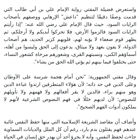
ستعرض فضيلة المفتي رواية الإمام علي بن أبي طالب التي
مت وصفًا دقيقًا لتنظيم "داعش" الإرهابي ووصفهم بأصحاب
رايات السود، حيث قال الإمام علي رضي الله عنه: "إذا رأيتم
رايات السود فالزموا الأرض، فلا تحركوا أيديكم ولا أرجلكم، ثم
هر قوم ضعفاء لا يؤبه لهم، قلوبهم كزبر الحديد، هم أصحاب
دولة، لا يفون بعهد ولا ميثاق، يدعون إلى الحق وليسوا من أهله،
ماؤهم الكنى، ونسبتهم القرى، وشعورهم مرخاة كشعور النساء،
ى يختلفوا فيما بينهم ثم يؤتي الله الحق من يشاء".
ال مفتي الجمهورية: "نحن أمام هجمة شرسة على الأوطان
لى الدين في حد ذاته؛ لأن هؤلاء المتطرفين ارتدوا عباءة الدين
و منهم براء، فالدين لا يقر أفعالهم ولا فهمهم ولا تأويلهم
نصوص؛ لأن لديهم خللًا في فهم النصوص الشرعية لأنهم لا
لكون أدوات الفهم الصحيح".
ضاف أن مقاصد الشريعة الإسلامية التي منها حفظ النفس غائبة
دهم فهم يقتلون بدم بارد، رغم أن كل الملل والديانات السماوية
ءت لحفظ النفس، وأنه لا يجرؤ أحد أن يهدر حق إنسان في الحياة