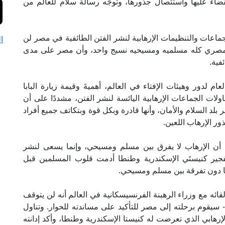
ضاء عليها واستئصال جذورها، وتوجِّه رسالة سلام للعالم من
ماعات والتنظيمات الإرهابية لنشر الفتن الطائفية في مصر لن
ا
المصري كله مسلميه ومسيحيه نسيج واحد، وأن مصر على مدى
فية.
العام لدور وهيئات الإفتاء في العالم، أهميةَ وقيمة زيارة البابا
لات الجماعات الإرهابية اليائسة لنشر الفتن، مشددًا على أن
 بلد السلام والأمان، وأنها قادرة وبكل قوة وبتكاتف جميع أفراد
 الإرهاب اللعين.
لم أن الإرهاب لا يفرق بين مسلم ومسيحي، وإنما يسعى لنشر
فجير كنيستَي الإسكندرية وطنطا أدمت قلوب المسلمين قبل
ا دون تفرقة بين مسلم ومسيحي.
 لقائه مع وزراء الرهبنة الفرنسيسكانية في العالم أنه لن يتوقف
سيقوم برحلته إلى مصر للتأكيد على مساندته للحوار. وتناول
الإرهابي الذي تعرضت له كنيستا الإسكندرية وطنطا، وأكد إدانته