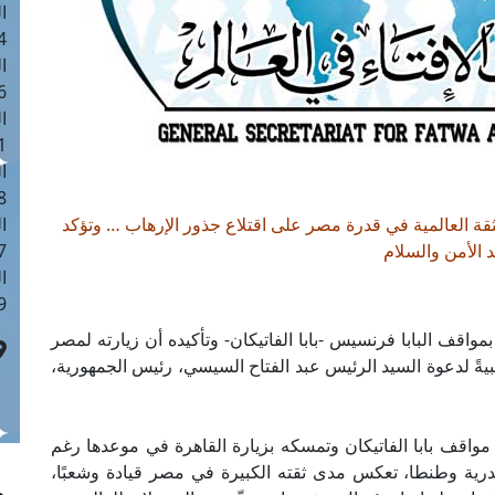
ا
 :41
ا
 :17
ا
 : 1
ا
8
الثقة العالمية في قدرة مصر على اقتلاع جذور الإرهاب … وتؤكد
ا
لد الأمن والسلام
: 44
ا
 :9
بمواقف البابا فرنسيس -بابا الفاتيكان- وتأكيده أن زيارته لمصر
2 من أبريل الجاري؛ تلبيةً لدعوة السيد الرئيس عبد الفتاح السيسي، رئيس الجمهورية،
أن مواقف بابا الفاتيكان وتمسكه بزيارة القاهرة في موعدها رغم
ندرية وطنطا، تعكس مدى ثقته الكبيرة في مصر قيادة وشعبًا،