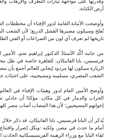
وقدرتها على مواجهة تيارات التطرف والإرهاب والق
أرض الكنانة.
وأوضحت الأمانة العامة لدور الإفتاء أن مخططات الج
تُفلح وسيكون مصيرها الفشل الذريع؛ لأن الشعب 
تاريخها لم تعرف أي لون من الصراعات أو الفتن الطائ
من جانبه أكَّد الأستاذُ الدكتور إبراهيم نجم، الأمين 
فرنسيس، بابا الفاتيكان، للقاهرة خاصة في ظل محاو
الزيارة سيكون لها مردود إيجابي للعالم أجمع بأن مصر
الشعب المصري، مسلميه ومسيحييه، على اجتثاث جذور
وأوضح الأمين العام لدور وهيئات الإفتاء في العا
الخراب والدمار في كل مكان، مؤكدًا أن حادثَي ت
إخوانهم المسيحيين؛ لأن هذا المصاب أصاب مصر كله
يُذكر أن البابا فرنسيس، بابا الفاتيكان، قد ذكر خلال
أمام ما حدث في مصر، ولكنه -وبكل إصرار واقتناع- 
لقاء البابا مع وزراء الرهبنة الفرنسيسكانية الحادث 