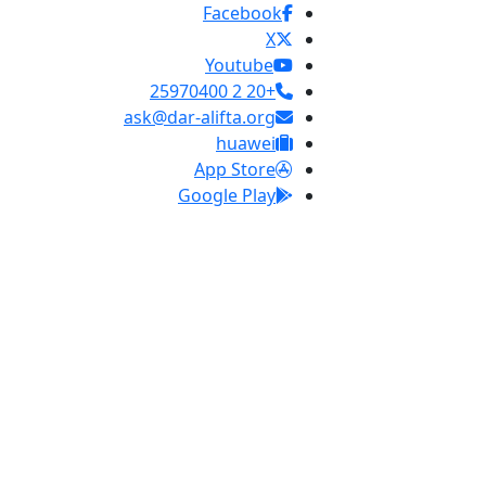
Facebook
X
Youtube
+20 2 25970400
ask@dar-alifta.org
huawei
App Store
Google Play