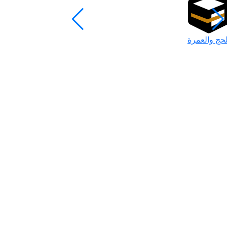
لحج والعمرة
رمضان