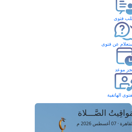
ب فتوى
تعلام عن فتوى
ز موعد
فتوى الهاتفية
َواقِيتُ الصَّـــلاة
اهرة · 07 أغسطس 2026 م