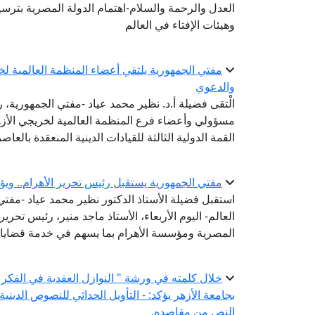
العدل والرحمة والسلام-اهتمام الدولة المصرية بترسيخ
وهيئات الإفتاء في العالم
مفتي الجمهورية يلتقي أعضاء المنظمة العالمية لخري
والدعوي
الْتقى فضيلة أ.د. نظير محمد عياد -مفتي الجمهورية، رئ
مسؤولي وأعضاء فرع المنظمة العالمية لخريجي الأز
القمة الدولية الثالثة للقيادات الدينية المنعقدة بالعاصم
مفتي الجمهورية يستقبل رئيس تحرير الأهرام.. ويؤ
استقبل فضيلة الأستاذ الدكتور نظير محمد عياد -مفتي ا
العالم- اليوم الأربعاء، الأستاذ ماجد منير، رئيس تحرير
المصرية ومؤسسة الأهرام بما يسهم في خدمة قضايا 
خلال كلمته في ورشة " النوازل العقدية في الفكر 
بجامعة الأزهر يؤكد: - التأويل الحداثي للنصوص الديني
النص من مقاصده.