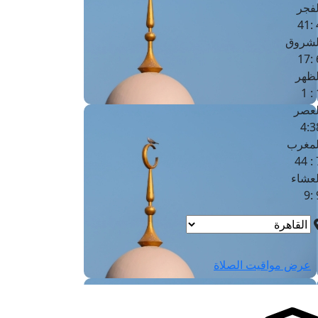
لفجر
4
لشروق
6
لظهر
1
لعصر
4:3
لمغرب
7 
لعشاء
9
عرض مواقيت الصلاة