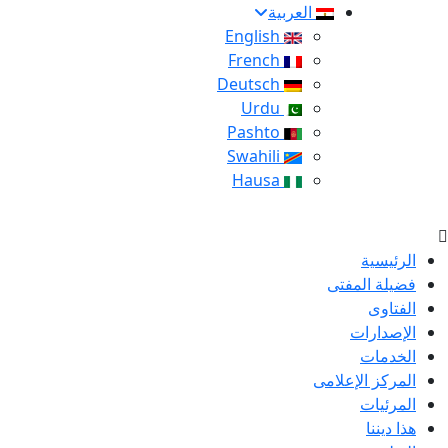
العربية
English
French
Deutsch
Urdu
Pashto
Swahili
Hausa
الرئيسية
فضيلة المفتى
الفتاوى
الإصدارات
الخدمات
المركز الإعلامى
المرئيات
هذا ديننا