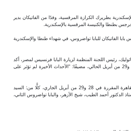
إسكندرية بطريرك الكرازة المرقسية، وفدًا من الفاتيكان بدير
جرجس بطنطا والكنيسة المرقسية بالإسكندرية.
ات البابا فرنسيس بابا الفاتيكان للبابا تواضروس، في شهداء طنطا والإسكندرية
اثوليك، رئيس اللجنة المنظمة لزيارة البابا فرنسيس لمصر، أكد
أن زيارة البابا للقاهرة قائمة في موعدها، يومَي 28 و29 من أبريل الحالي، مضيفًا: "الأحداث الأخيرة لم تؤثر على
ومن المقرر أن يلتقي بابا الفاتيكان خلال زيارته للقاهرة المقررة في 28 و29 من أبريل الجاري، كلًّا من: السيد
ذ الدكتور أحمد الطيب، شيخ الأزهر، والبابا تواضروس الثاني،