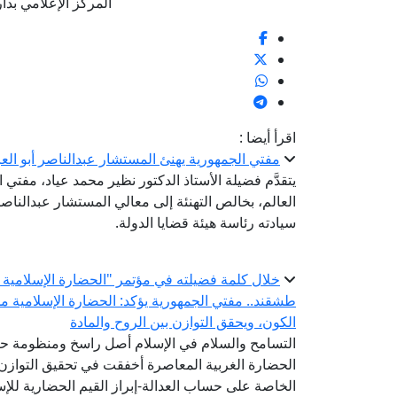
المركز الإعلامي بدار الإف
اقرأ أيضا :
مفتي الجمهورية يهنئ المستشار عبدالناصر أبو العز
يتقدَّم فضيلة الأستاذ الدكتور نظير محمد عياد، مفتي ا
العالم، بخالص التهنئة إلى معالي المستشار عبدالناص
سيادته رئاسة هيئة قضايا الدولة.
خلال كلمة فضيلته في مؤتمر "الحضارة الإسلامية ..
طشقند.. مفتي الجمهورية يؤكد: الحضارة الإسلامية 
الكون، ويحقق التوازن بين الروح والمادة
التسامح والسلام في الإسلام أصل راسخ ومنظومة ح
الحضارة الغربية المعاصرة أخفقت في تحقيق التوازن 
الخاصة على حساب العدالة-إبراز القيم الحضارية للإ