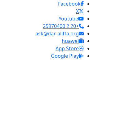
Facebook
X
Youtube
+20 2 25970400
ask@dar-alifta.org
huawei
App Store
Google Play