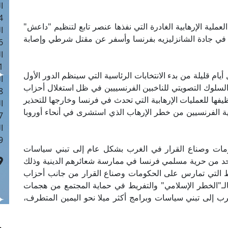
ا
 :41
 العملية الإرهابية الغادرة التي نفذها عنصر تابع لتنظيم "داعش"
ا
س في جادة الشانزليزيه بفرنسا وأسفر عن مقتل شرطي وإصابة
 :17
ا
 : 1
ام قليلة من بدء الانتخابات الرئاسية التي سينظم الدور الأول
ا
ى السلوك التصويتي للناخبين الفرنسييين في ظل استغلال أحزاب
8
فها للعمليات الإرهابية التي تحدث في فرنسا وخارجها للتحذير
ا
اية الفرنسيين من خطر الإرهاب الذي استشرى في أنحاء أوروبا
: 44
ا
 :9
كومات وصناع القرار في الغرب بشكل عام إلى تبني سياسات
د من حرية مسلمي فرنسا في ممارسة شعائرهم الدينية وذلك
غوط التي تمارس على الحكومات وصناع القرار من جانب أحزاب
الـ"الخطر الإسلامي" والتفريط في حماية المجتمع من هجمات
رب إلى تبني سياسات وبرامج أكثر ميلا نحو اليمين المتطرف،