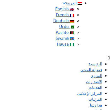
العربية
English
French
Deutsch
Urdu
Pashto
Swahili
Hausa
الرئيسية
فضيلة المفتى
الفتاوى
الإصدارات
الخدمات
المركز الإعلامى
المرئيات
هذا ديننا