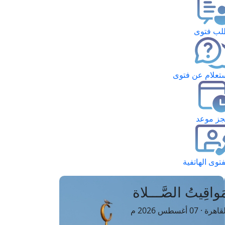
ب فتوى
تعلام عن فتوى
ز موعد
فتوى الهاتفية
َواقِيتُ الصَّـــلاة
اهرة · 07 أغسطس 2026 م