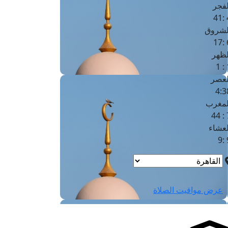
لفجر
4
لشروق
6
لظهر
1
لعصر
4:3
لمغرب
7 
لعشاء
9
عرض مواقيت الصلاة