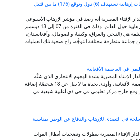
مرصد الإفتاء: مؤشر الإرهاب في أسبوع.. (8) عمليات إرهابية تستهدف (6) دول وتوقع (176) ما بين قتيل
 لدار الإفتاء المصرية أنه رصد في مؤشر الإرهاب الأسبوعي
الذي يتناول فيه بالبحث والرصد والتحليل الحوادث الإرهابية حول العالم، وذلك في الفترة من 07 إلى 13 ديسمبر
ول مختلفة هي (النيجر، والعراق، وكينيا، والصومال، وأفغانستان،
ن جماعة متطرفة مختلفة التوجُّه، راح ضحية تلك العمليات
يمي في العاصمة الأفغانية
دار الإفتاء المصرية بشدة الهجوم الانتحاري الذي شنَّه
تنظيم داعش، يوم السبت، قرب مركز طبي في العاصمة الأفغانية، وأودى بحياة ما لا يقل عن 18 شخصًا، إضافة
التفجير وقع خارج مركز تعليمي في حي ذي أغلبية شيعية في
سلحة في التصدى للإرهاب والدفاع عن الوطن بمناسبة
ع لدار الإفتاء المصرية ببطولات وتضحيات أبطال القوات