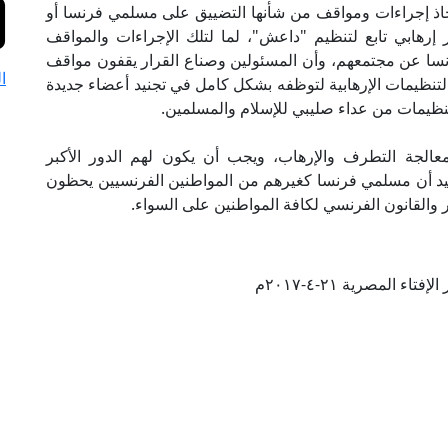
اذ إجراءات ومواقف من شأنها التضييق على مسلمي فرنسا أو
 إرهابي تابع لتنظيم "داعش"، لما لتلك الإجراءات والمواقف
سا عن مجتمعهم، وأن المسئولين وصناع القرار يقفون مواقف
ا
التنظيمات الإرهابية لتوظفه بشكل كامل في تجنيد أعضاء جديدة
التنظيمات من عداء صليبي للإسلام والمسلمين.
لجة التطرف والإرهاب، ويجب أن يكون لهم الدور الأكبر
كيد أن مسلمي فرنسا كغيرهم من المواطنين الفرنسيين يحظون
ر والقانون الفرنسي لكافة المواطنين على السواء.
تاء المصرية ٢١-٤-٢٠١٧م