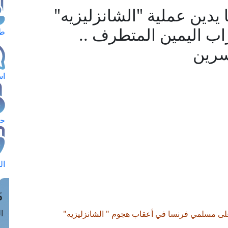
 يدين عملية "الشانزليزيه"
ب اليمين المتطرف ..
طل
سرين
اس
حج
ال
م
الق
على مسلمي فرنسا في أعقاب هجوم " الشانزليزيه"