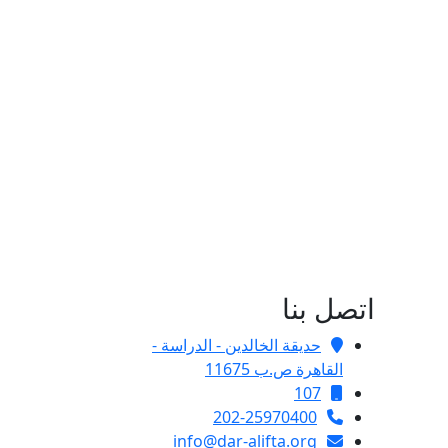
اتصل بنا
حديقة الخالدين - الدراسة -
القاهرة ص.ب 11675
107
202-25970400
info@dar-alifta.org