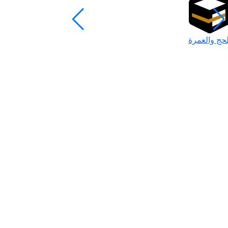
لحج والعمرة
رمضان