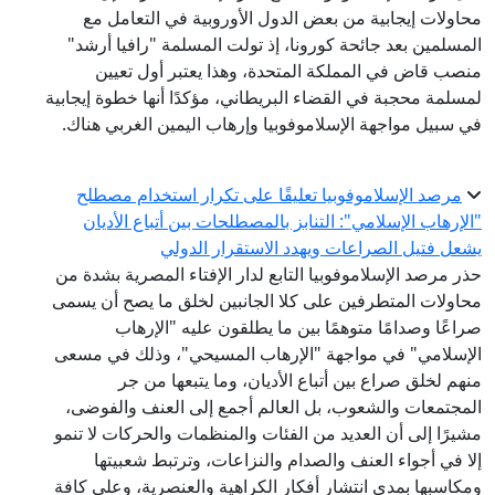
محاولات إيجابية من بعض الدول الأوروبية في التعامل مع
المسلمين بعد جائحة كورونا، إذ تولت المسلمة "رافيا أرشد"
منصب قاض في المملكة المتحدة، وهذا يعتبر أول تعيين
لمسلمة محجبة في القضاء البريطاني، مؤكدًا أنها خطوة إيجابية
في سبيل مواجهة الإسلاموفوبيا وإرهاب اليمين الغربي هناك.
مرصد الإسلاموفوبيا تعليقًا على تكرار استخدام مصطلح
"الإرهاب الإسلامي": التنابز بالمصطلحات بين أتباع الأديان
يشعل فتيل الصراعات ويهدد الاستقرار الدولي
حذر مرصد الإسلاموفوبيا التابع لدار الإفتاء المصرية بشدة من
محاولات المتطرفين على كلا الجانبين لخلق ما يصح أن يسمى
صراعًا وصدامًا متوهمًا بين ما يطلقون عليه "الإرهاب
الإسلامي" في مواجهة "الإرهاب المسيحي"، وذلك في مسعى
منهم لخلق صراع بين أتباع الأديان، وما يتبعها من جر
المجتمعات والشعوب، بل العالم أجمع إلى العنف والفوضى،
مشيرًا إلى أن العديد من الفئات والمنظمات والحركات لا تنمو
إلا في أجواء العنف والصدام والنزاعات، وترتبط شعبيتها
ومكاسبها بمدى انتشار أفكار الكراهية والعنصرية، وعلى كافة