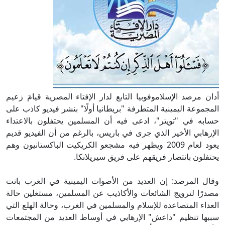
أدان مرصد الإسلاموفوبيا التابع لدار الإفتاء المصرية قيامَ زعيم
المجموعة اليمينية المتطرفة "بريطانيا أولًا" بنشر فيديو كاذب على
حسابه في "تويتر"، ادعى فيه أن المسلمين يحتفلون بالاعتداء
الإرهابي الأخير الذي جرى في باريس، بالرغم من أن الفيديو قديم
يعود لعام 2009 ويظهر فيه مشجعو الكريكيت الباكستانيون وهم
يحتفلون بانتصار فريقهم على فريق سيريلانكا.
وقال المرصد: إن العديد من الأصوات اليمينية في الغرب باتت
مصدرًا لترويج الشائعات والأكاذيب عن المسلمين، مستغلين حالة
العداء المتصاعدة للإسلام والمسلمين في الغرب، وحالة الهلع التي
سببها تنظيم "داعش" الإرهابي في أوساط العديد من المجتمعات