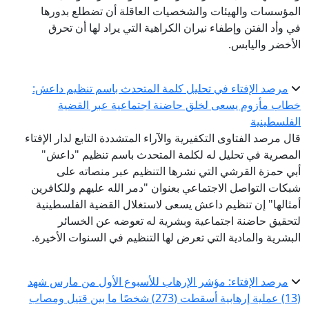
المؤسسات والهيئات والشخصيات العاقلة أن تضطلع بدورها
في وأد الفتن وإطفاء نيران الكراهية التي يراد لها أن تحرق
الأخضر واليابس.
مرصد الإفتاء في تحليل كلمة المتحدث باسم تنظيم داعش:
خطاب مأزوم يسعى لخلق حاضنة اجتماعية عبر القضية
الفلسطينية
قال مرصد الفتاوى التكفيرية والآراء المتشددة التابع لدار الإفتاء
المصرية في تحليل له لكلمة المتحدث باسم تنظيم "داعش"
أبي حمزة القرشي التي نشرها التنظيم عبر منصاته على
شبكات التواصل الاجتماعي بعنوان "دمر الله عليهم وللكافرين
أمثالها" إن تنظيم داعش يسعى لاستغلال القضية الفلسطينية
لتحقيق حاضنة اجتماعية وبشرية له تعوضه عن الخسائر
البشرية والمادية التي تعرض لها التنظيم في السنوات الأخيرة.
مرصد الإفتاء: مؤشر الإرهاب للأسبوع الأول من مارس شهد
(13) عملية إرهابية أسقطت (273) شخصًا ما بين قتيل ومصاب