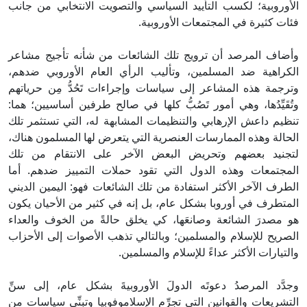
الأوروبية؛ لكسب التأييد السياسي والتصويت الانتخابي من جانب
فئات كثيرة في المجتمعات الأوروبية.
وأضاف المرصد أن ترويج تلك الشائعات من شأنه تأجيج مشاعر
الكراهية ضد المسلمين، وتأليب الرأي العام الأوروبي ضدهم،
وترجمة هذه المشاعر إلى سياسات وإجراءات تَحُدُّ مِن حرياتهم
وتُقَيِّدُها، وهي أمور تَصُبُّ كلها في صالح طرفين أساسيين؛ هما:
تنظيم داعش الإرهابي والتنظيمات المشابهة له، التي تستثمر تلك
الحالة وهذه الممارسات العنصرية التي يتعرض لها المسلمون هناك،
لتجنيد بعضهم وتحريض البعض الآخر على الانتقام من تلك
المجتمعات وهذه الدول التي تقود حملات التمييز ضدهم. أما
الطرف الآخر الأكثر استفادة من تلك الشائعات فهو: اليمين الديني
المتطرف في أوروبا بشكل عام، بل إنه في كثير من الأحيان يكون
هو مصدرَ الشائعة وصانعَها، كي يخلق حالةً من الخوف والعداء
الصريح للإسلام والمسلمين؛ وبالتالي تذهب الأصوات إلى الأحزاب
والتيارات الأكثر عداءً للإسلام والمسلمين.
وجدَّد المرصدُ دعوتَه الدولَ الأوروبيةَ بشكل عام، إلى سنِّ
التشريعات والقوانين التي تجرِّم الإسلاموفوبيا وتبنِّي سياسات من