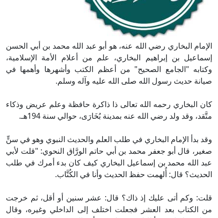
الإمام البخاري رضي الله عنه، هو أبو عبد الله محمد بن أبي الحسن
إسماعيل بن إبراهيم البخاري، علم من أعلام الأمة الإسلامية،
وكتابه "الجامع الصحيح" من أعظم الكتب وأشهرها وأهمها في
صيانة حديث رسول الله صلى الله عليه وآله وسلم.
كان البخاري رحمه الله تعالى ذا ذاكرة حافظة وعلم عريض وذكاء
متَّقد، وقد ولد رضي الله عنه بمدينة بُخَارَى، حوالي سنة 194هـ.
وقد بدأ الإمام البخاري في طلب العلم والحديث النبوي وهو في سنٍّ
صغير، قال أبو جعفر محمد بن أبي حاتم الورَّاق النحوي: "قلت لأبي
عبد الله محمد بن إسماعيل البخاري كيف كان بدء أمرك في طلب
الحديث؟ قال: أُلهمت حفظ الحديث وأنا في الكُتَّاب.
قلت: وكم أتى عليك إذ ذاك؟ قال: عشر سنين أو أقل، ثم خرجت
من الكتاب بعد العشر فجعلت اختلف إلى الداخلي وغيره، وقال