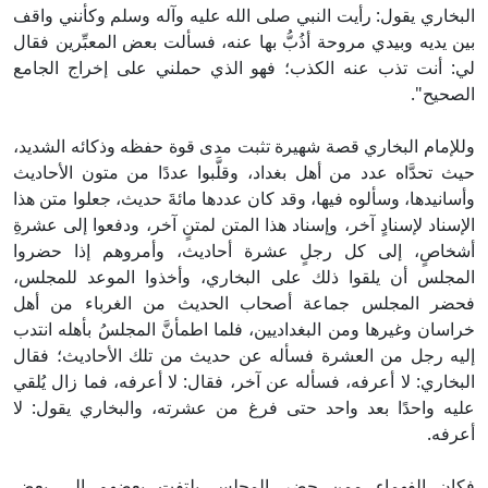
البخاري يقول: رأيت النبي صلى الله عليه وآله وسلم وكأنني واقف
بين يديه وبيدي مروحة أذُبُّ بها عنه، فسألت بعض المعبِّرين فقال
لي: أنت تذب عنه الكذب؛ فهو الذي حملني على إخراج الجامع
الصحيح".
وللإمام البخاري قصة شهيرة تثبت مدى قوة حفظه وذكائه الشديد،
حيث تحدَّاه عدد من أهل بغداد، وقلَّبوا عددًا من متون الأحاديث
وأسانيدها، وسألوه فيها، وقد كان عددها مائةَ حديث، جعلوا متن هذا
الإسناد لإسنادٍ آخر، وإسناد هذا المتن لمتنٍ آخر، ودفعوا إلى عشرةِ
أشخاصٍ، إلى كل رجلٍ عشرة أحاديث، وأمروهم إذا حضروا
المجلس أن يلقوا ذلك على البخاري، وأخذوا الموعد للمجلس،
فحضر المجلس جماعة أصحاب الحديث من الغرباء من أهل
خراسان وغيرها ومن البغداديين، فلما اطمأنَّ المجلسُ بأهله انتدب
إليه رجل من العشرة فسأله عن حديث من تلك الأحاديث؛ فقال
البخاري: لا أعرفه، فسأله عن آخر، فقال: لا أعرفه، فما زال يُلقي
عليه واحدًا بعد واحد حتى فرغ من عشرته، والبخاري يقول: لا
أعرفه.
فكان الفهماء ممن حضر المجلس يلتفت بعضهم إلى بعض