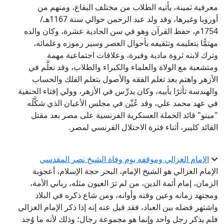
معرفية ثمينة، يأتيه الطلاب من مختلف البقاع، ومنهم من
أوروبا وغيرها، وقد ولد عبد الرحمن حوالي سنة 1167هـ/
1754م، حفظ القرآن وهو في سن الحادية عشرة، وكان والده
مهتمًّا بتعليمه وتثقيفه بأحوال العصر وسير رموزه وعلمائه،
وترك لابنه ثروة مادية وفيرة، وعلاقات اجتماعية مهمة
ومتشعبة مع الولاة والعلماء والكبراء والطلاب، وقد تعلَّم في
الأزهر واهتم بعد تعلم الفقه والأصول بتعلم الفلك والحساب
والهندسة تأثرًا بأبيه، وكان يدرِّس في الأزهر، وولي إفتاء الحنفية
في عهد محمد علي، وقد عُيِّن في مجلس الأعيان الذي شكَّلَه
"مينو" قائد الحملة العسكرية الفرنسية على مصر بعد مقتل
القائد كليبر، أثناء فترة الاحتلال الفرنسي لمصر.
الإمام الغزالي وموقفه يوم وفاة الشيخ نصر المقدسي
الإمام الغزالي هو الشيخ الإمام، البحر حجة الإسلام، أعجوبة
الزمان، إمام أئمة الدين، من لم ترَ العيون مثله، رباني الأمة،
ومجتهد زمانه وعين وقته وأوانه، ومن شاع ذكره في البلاد
واشتهر فضله بين العباد، فقد قيل عنه إنه إذا ذكر الإمام الغزالي
فلم يذكر رجل واحد وإنما هو مجموعة رجال؛ وذلك لأنه ما وُجد