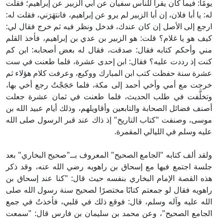
يومًا: فيما كان يقرأ للناس سفيان عن أبي الزبير عن إبراهيم؛ فقلت
له: يا أبا فلان، إن أبا الزبير لم يرو عن إبراهيم، فانتهَرَني، فقلت له:
ارجع إلى الأصل إن كان عندك، فدخل ونظر فيه ثم خرج فقال لي:
كيف هو يا غلام؟ قلت: هو الزبير بن عدي بن إبراهيم، فأخذ القلم
مني وأحكم كتابه فقال: صدقت، فقال له بعض أصحابه: ابن كم
كنت إذ رددت عليه؟ فقال: ابن إحدى عشرة، فلما طعنت في ست
عشرة سنة حفظت كتب ابن المبارك ووكيع، وعرفت كلام هؤلاء ثم
خرجت مع أمي وأخي أحمد إلى مكة، فلما حَجَجْتُ رجع أخي بها،
وتخلَّفت في طلب الحديث، فلما طعنت في ثمان عشرة جعلت
أصنف فضائل الصحابة والتابعين وأقاويلهم، وذلك أيام عبيد الله بن
موسى، وصنفت "كتاب التاريخ" إذ ذاك عند قبر الرسول صلى الله
عليه وسلم في الليالي المقمرة.
ولقد ألف كتابه "الجامع الصحيح" المعروف بــ"صحيح البخاري" بعد
جلسة اجتمع فيها مع إسحاق بن راهويه رضي الله عنه، وقد ذكر
هذه القصة الإمام البخاري بنفسه حيث قال: "كنا عند إسحاق بن
راهويه فقال لو جمعتم كتابًا مختصرًا لصحيح سنة رسول الله صلى
الله عليه وآله وسلم، قال: فوقع ذلك في قلبي، فأخذتُ في جمع
الجامع الصحيح"، وعن محمد بن سليمان بن فارس قال: "سمعت