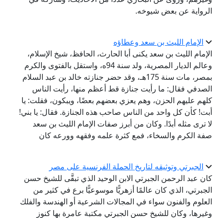
الرواية عن بعض شيوخه.
الإمام الليث بن سعد وعطاؤه
الإمام الليث بن سعد يكنى أبا الحارث، الحافظ، شيخ الإسلام،
وعالم الديار المصرية، ولد سنة 94ه، واستقل بالفتوى والكرم
بمصر، مات سنة 175هـ، وقد حضر جنازته خالد بن عبد السلام
الصدفي فقال: ما رأيت جنازة قط أعظم منها، رأيت الناس
كلهم عليهم الحزن، وهم يعزي بعضهم بعضًا، ويبكون، فقلت: يا
أبت! كأن كل واحد من الناس صاحب هذه الجنازة. فقال: يا بني!
لا ترى مثله أبدًا. وكان من أبرز صفات الإمام الليث بن سعد
صفة الكرم والسخاء، فمع كثرة علمه وفقهه وورعه كان
الجبرتي وتوثيقه لتاريخ الحملة الفرنسية على مصر
كان عبد الرحمن الجبرتي الابن الوحيد الذي تبقَّى للشيخ حسن
الجبرتي، الذي كان عالمًا أزهريًّا موسوعيًّا برع في كثير من
العلوم والفنون سواء في المجالات الشرعية أو الهندسة والفلك
وغيرها، وكان للشيخ حسن الجبرتي مكتبة عامرة بها كنوز