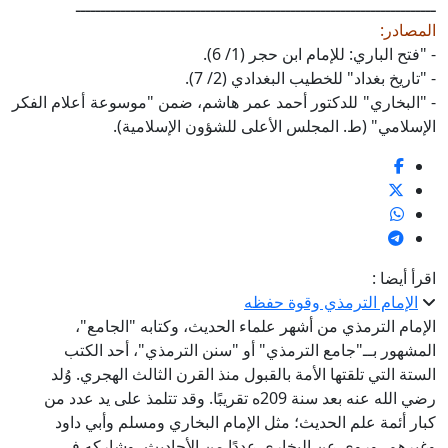
ــــــــــــــــــــــــــــــــــــــــــــــــــــــــــــــــــــــــ
المصادر:
- "فتح الباري: للإمام ابن حجر (1/ 6).
- "تاريخ بغداد" للخطيب البغدادي (2/ 7).
- "البخاري" للدكتور أحمد عمر هاشم، ضمن "موسوعة أعلام الفكر
الإسلامي" (ط. المجلس الأعلى للشؤون الإسلامية).
اقرأ أيضا :
الإمام الترمذي وقوة حفظه
الإمام الترمذي من أشهر علماء الحديث، وكتابه "الجامع"،
المشهور بــ"جامع الترمذي" أو "سنن الترمذي"، أحد الكتب
الستة التي تلقتها الأمة بالقبول منذ القرن الثالث الهجري. وُلد
رضي الله عنه بعد سنة 209ه تقريبًا. وقد تتلمذ على يد عدد من
كبار أئمة علم الحديث؛ مثل الإمام البخاري ومسلم وأبي داود
وغيرهم، وروى عن البخاري عددًا من الأحاديث، وشاركه في