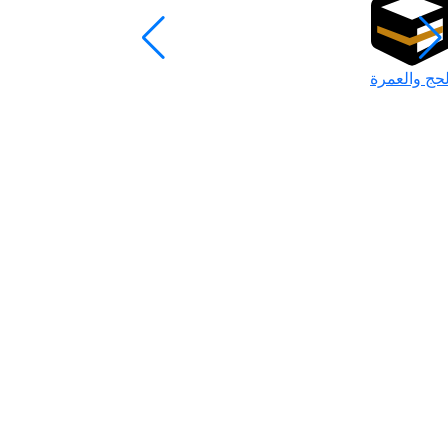
لحج والعمرة
رمضان