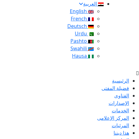
العربية
English
French
Deutsch
Urdu
Pashto
Swahili
Hausa
الرئيسية
فضيلة المفتى
الفتاوى
الإصدارات
الخدمات
المركز الإعلامى
المرئيات
هذا ديننا