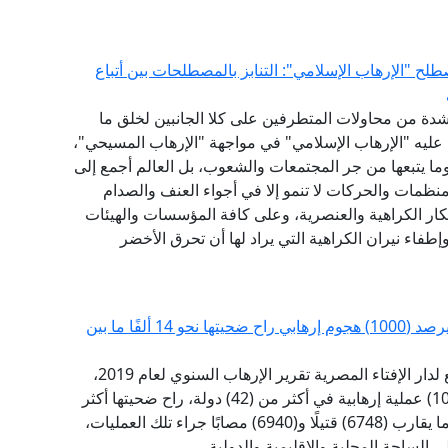
طلح "الإرهاب الإسلامي": التنابز بالمصطلحات بين أتباع
 بشدة من محاولات المتطرفين على كلا الجانبين لخلق ما
 عليه "الإرهاب الإسلامي" في مواجهة "الإرهاب المسيحي"،
ما يتبعها من جر المجتمعات والشعوب، بل العالم أجمع إلى
منظمات والحركات لا تنمو إلا في أجواء العنف والصدام
فكار الكراهية والعنصرية، وعلى كافة المؤسسات والهيئات
طفاء نيران الكراهية التي يراد لها أن تحرق الأخضر
مرصد الإفتاء: حصاد الإرهاب السنوي للعام 2019 يرصد (1000) هجوم إرهابي راح ضحيتها نحو 14 ألفًا ما بين
أطلق مرصد الفتاوى التكفيرية والآراء المتشددة التابع لدار الإفتاء المصرية تقرير الإرهاب السنوي لعام 2019،
وأكد التقرير السنوي أن عام 2019 شهد أكثر من (1000) عملية إرهابية في أكثر من (42) دولة، راح ضحيتها أكثر
من (13688) شخصًا ما بين قتيل وجريح، حيث سقط ما يقارب (6748) قتيلًا و(6940) مصابًا جراء تلك العمليات،
الساحة المحلية والإقليمية والدولية.