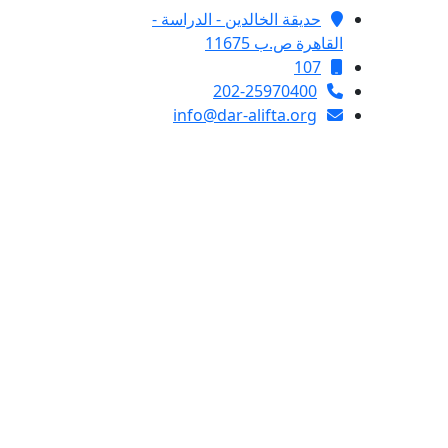
حديقة الخالدين - الدراسة -
القاهرة ص.ب 11675
107
202-25970400
info@dar-alifta.org