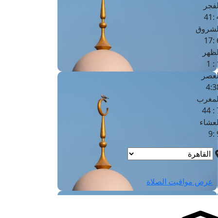
لفجر
4
لشروق
6
لظهر
1
لعصر
4:3
لمغرب
7 
لعشاء
9
عرض مواقيت الصلاة