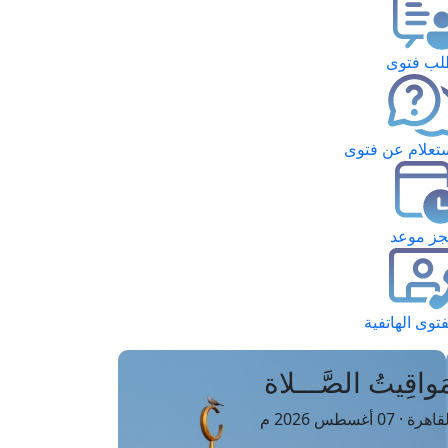
ب فتوى
تعلام عن فتوى
ز موعد
فتوى الهاتفية
َواقِيتُ الصَّـــلاة
اهرة · 07 أغسطس 2026 م