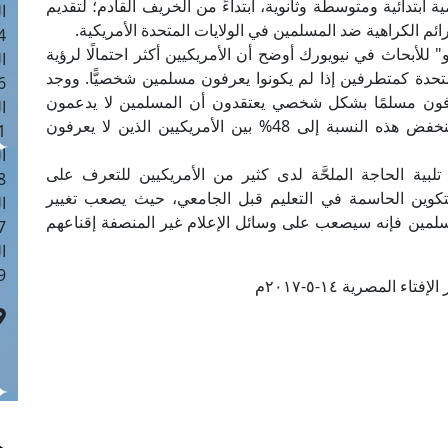
ادرة تشمل 80 مدرسة إسلامية ابتدائية ومتوسطة وثانوية، ابتداءً من الخريف القادم؛ لتقديم
ا
م الكراهية ضد المسلمين في الولايات المتحدة الأمريكية.
 :41
للأبحاث في نيويورك أوضح أن الأمريكيين أكثر احتمالًا لرؤية
ا
كان الولايات المتحدة كمتطرفين إذا لم يكونوا يعرفون مسلمين شخصيًّا. ووجد
 :17
كيين الذين يعرفون مسلمًا بشكل شخصي يعتقدون أن المسلمين لا يدعمون
ا
التطرف، أو أن هناك تأييدًا ضعيفًا له بينهم، بينما تنخفض هذه النسبة إلى 48% بين الأمريكيين الذين لا يعرفون
 : 1
ا
لبية الحاجة الملحَّة لدى كثير من الأمريكيين للتعرف على
8
تكوين الحاسمة في التعليم قبل الجامعي، حيث يصعب تغيير
ا
المسلمين فإنه سيصعب على وسائل الإعلام غير المنصفة إقناعهم
: 44
ا
 :9
تاء المصرية ١٤-٥-٢٠١٧م