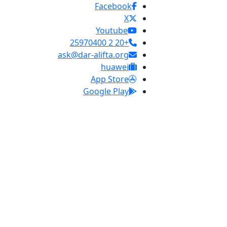
Facebook
X
Youtube
+20 2 25970400
ask@dar-alifta.org
huawei
App Store
Google Play