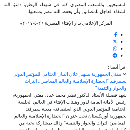
المسيحيين وللشعب المصري كله في شهداء الوطن، داعيًا الله
الشفاء العاجل للمصابين وأن يحفظ الله مصر وشعبها.
المركز الإعلامي بدار الإفتاء المصرية ٢٦-٥-٢٠١٧م
اقرأ أيضا :
مفتي الجمهورية يشهد إعلان البيان الختامي للمؤتمر الدولي
بسمرقند "الحضارة الإسلامية والعالم المعاصر .. التراث
والحوار والتنمية"
شهد فضيلة الأستاذ الدكتور نظير محمد عياد، مفتي الجمهورية،
رئيس الأمانة العامة لدور وهيئات الإفتاء في العالم، الجلسة
الختامية للمؤتمر الدولي الذي استضافته مدينة سمرقند
بجمهورية أوزبكستان تحت عنوان "الحضارة الإسلامية والعالم
المعاصر: التراث والحوار والتنمية" وذلك بمشاركة نخبة من
كبار العلماء والمفتين والباحثين وممثلي المؤسسات الدينية