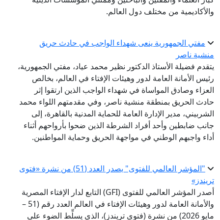
والأكاديمية من مختلف دول العالم.
مفتي الجمهورية ينعى شهداء الواجب في حادث حريق
منشية ناصر
يتقدم فضيلة الأستاذ الدكتور نظير محمد عياد، مفتي الجمهورية،
رئيس الأمانة العامة لدور وهيئات الإفتاء في العالم، بخالص
العزاء وصادق المواساة في شهداء الواجب الذين ارتقوا إثر
حادث الحريق بمنطقة منشية ناصر، وفي مقدمتهم اللواء محمد
الشربيني، مدير الإدارة العامة للحماية المدنية بالقاهرة، إلى
جانب ضابطين وأحد أفراد الشرطة الذين ضحوا بأرواحهم أثناء
أداء واجبهم الوطني في مواجهة الحريق وحماية المواطنين.
"المؤشر العالمي للفتوى" يصدر العدد (51) من نشرة «فتوى
تريندز»
أصدر المؤشر العالمي للفتوى (GFI) التابع لدار الإفتاء المصرية
والأمانة العامة لدور وهيئات الإفتاء في العالم العدد رقم (51 –
مايو 2026) من نشرة (فتوى تريندز)، الذي يسلِّط الضوء على