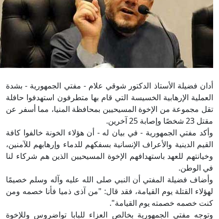
أدان فضيلة الأستاذ الدكتور شوقي علام - مفتي الجمهورية - بشدة
العملية الإرهابية الخسيسة التي قام بها متطرفون استهدفوا حافلة
تقل مجموعة من الإخوة المسيحيين بمحافظة المنيا، مما أسفر عن
مقتل 23 شخصًا وإصابة 25 آخرين.
وأكد مفتي الجمهورية - في بيان له - أن هؤلاء الخونة خالفوا كافة
القيم الدينية والأعراف الإنسانية بسفكهم للدماء وإرهابهم للآمنين،
وخيانتهم للعهد باستهدافهم الإخوة المسيحيين الذين هم شركاء لنا
في الوطن.
وأضاف فضيلة المفتي أن النبي صلى الله عليه وآله وسلم خصيمًا
لهؤلاء القتلة يوم القيامة، فقد قال: "من آذى ذميا فأنا خصمه ومن
كنت خصمه خصمته يوم القيامة".
وتوجه مفتي الجمهورية بخالص العزاء للبابا تواضروس وللإخوة