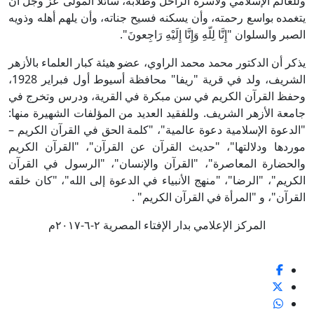
وللعالم الإسلامي ولأسرة الراحل وطلابه، سائلًا المولى عز وجل أن
يتغمده بواسع رحمته، وأن يسكنه فسيح جناته، وأن يلهم أهله وذويه
الصبر والسلوان "إِنَّا لِلّهِ وَإِنَّا إِلَيْهِ رَاجِعونَ".
يذكر أن الدكتور محمد محمد الراوي، عضو هيئة كبار العلماء بالأزهر
الشريف، ولد في قرية "ريفا" محافظة أسيوط أول فبراير 1928،
وحفظ القرآن الكريم في سن مبكرة في القرية، ودرس وتخرج في
جامعة الأزهر الشريف. وللفقيد العديد من المؤلفات الشهيرة منها:
"الدعوة الإسلامية دعوة عالمية"، "كلمة الحق في القرآن الكريم –
موردها ودلالتها"، "حديث القرآن عن القرآن"، "القرآن الكريم
والحضارة المعاصرة"، "القرآن والإنسان"، "الرسول في القرآن
الكريم"، "الرضا"، "منهج الأنبياء في الدعوة إلى الله"، "كان خلقه
القرآن"، و "المرأة في القرآن الكريم" .
المركز الإعلامي بدار الإفتاء المصرية ٢-٦-٢٠١٧م