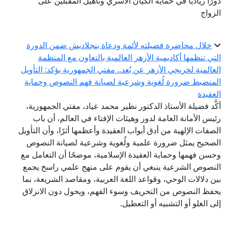
دورًا رياديًّا في حماية الكيان الأسري وتأهيل المقبلين على
الزواج
خلال محاضرة فضيلته لأئمة ودعاة بنجلاديش ضمن الدورة
التي تنظمها أكاديمية الأزهر العالمية بالتعاون مع المنظمة
العالمية لخريجي الأزهر عن بُعد.. مفتي الجمهورية يؤكد: التأويل
المنضبط ضرورة لُغوية وشرعية لصيانة فهم النصوص وحماية
العقيدة
أكَّد فضيلة الأستاذ الدكتور نظير محمد عياد، مفتي الجمهورية،
رئيس الأمانة العامة لدور وهيئات الإفتاء في العالم، أن باب
الصفات الإلهية من أدق أبواب العقيدة وأعظمها أثرًا، وأن التأويل
الصحيح يمثل ضرورة علمية ولُغوية وشرعية لصيانة النصوص
وحسن فهمها وحماية العقيدة الإسلامية، موضحًا أن التعامل مع
النصوص الشرعية ينبغي أن يقوم على منهج علمي راسخ يجمع
بين دلالات الوحي، وقواعد اللغة العربية، ومقاصد الشريعة، بما
يحفظ النصوص من التحريف وسوء الفهم، ويحول دون الانزلاق
إلى الغلو أو التشبيه أو التعطيل.