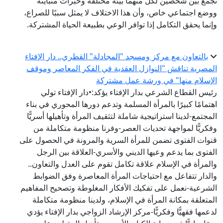
تجمع بين شخصين لكل منهما بيئة مختلفة وخبرات متباينة
ووضع اجتماعي خاص، وأن هذا الاختلاف لا يمثل سببًا للصراع،
وإنما يحقق التكامل إذا توافر الوعي بطبيعة الحياة المشتركة.
بالتعاون مع مركز ومسجد "المجادلة" القطري.. دار الإفتاء
المصرية تناقش "النوازل العقدية في الفكر المعاصر وموقف
الإسلام منها" في ورشة عمل مشتركة
رئيس القطاع الشرعي بدار الإفتاء يؤكد:•دار الإفتاء تولي
اهتمامًا كبيرًا بالمرأة المسلمة وتدعم دورها المحوري في بناء
المجتمع-لدينا استراتيجية شاملة لتثقيف المرأة وتأهيلها أسريًّا
وفكريًّا لمواجهة تحديات العصر-وفرنا منظومة متكاملة من
قنوات الفتوى تضمن للمرأة السرية والمرونة في الحصول على
الفتوى بما يدعم وعيها الديني والأسري-العلاقة بين الرجل
والمرأة في الإسلام علاقة تكامل تقوم على العدل والتعاون..
والدار تتفاعل مع احتياجات المرأة المعاصرة وفق الضوابط
الشرعية-نعمل على تفكيك الأفكار المغلوطة وتصحيح المفاهيم
المتعلقة بمكانة المرأة في الإسلام، ولدينا منظومة متكاملة
لدعمها فقهيًّا وفكريًّا-مركز الإرشاد الزواجي بدار الإفتاء يؤدي