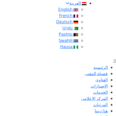
العربية
English
French
Deutsch
Urdu
Pashto
Swahili
Hausa
الرئيسية
فضيلة المفتى
الفتاوى
الإصدارات
الخدمات
المركز الإعلامى
المرئيات
هذا ديننا