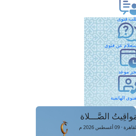
ب فتوى
تعلام عن فتوى
ز موعد
فتوى الهاتفية
َواقِيتُ الصَّـــلاة
اهرة · 09 أغسطس 2026 م