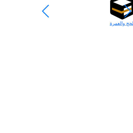
لحج والعمرة
رمضان