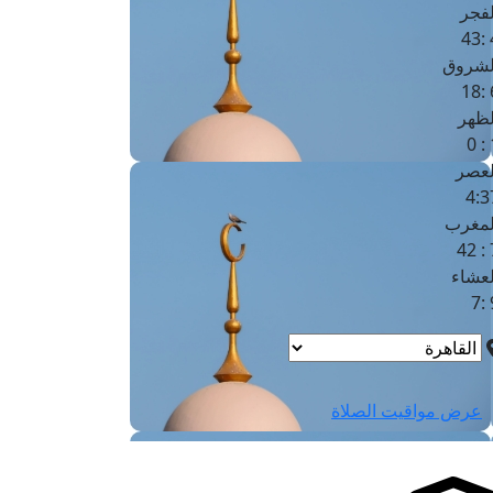
لفجر
4
لشروق
6
لظهر
1
لعصر
4:3
لمغرب
7 
لعشاء
9
عرض مواقيت الصلاة