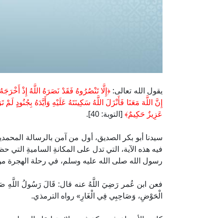
يقول الله تعالى:
﴿إِلَّا تَنْصُرُوهُ فَقَدْ نَصَرَهُ اللَّهُ إِذْ أَخْرَجَه
إِنَّ اللَّهَ مَعَنَا فَأَنْزَلَ اللَّهُ سَكِينَتَهُ عَلَيْهِ وَأَيَّدَهُ بِجُنُودٍ لَم
عَزِيزٌ حَكِيمٌ﴾
[التوبة: 40].
سيدنا أبو بكر الصديق، أول من آمن بالرسالة المحمدية
فيه هذه الآية، التي تدل على المكانةِ الساميةِ التي حظ
رسول الله صلى الله عليه وسلم، في رحلة الهجرة من 
فعن ابن عُمر رَضِيَ اللَّهُ عنه قال: قَالَ رَسُولُ اللَّهِ صَلَّى اللّ
الْحَوْضِ، وَصَاحِبِي فِي الْغَارِ» رواه الترمذي.