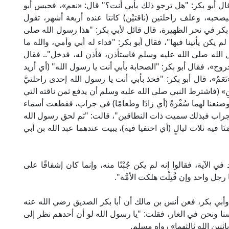
َنَ لِي» قال أبو بكر: "هل ترجو ذلك بأبي أنت؟" قال: «نعم»، فحبس أبو
به، وعلف راحلتين (ناقتيْن) كانتا عنده أربعة أشهر، تقول
بكر في نحر الظهيرة، قال قائل لأبي بكر: "هذا رسول الله صلى
 يكن يأتينا فيها"، فقال أبو بكر: "فداء له أبي وأمي، والله ما
 الله صلى الله عليه وسلم فاستأذن، فأذن له، فدخل".. فقال
وج»، فقال أبو بكر: "الصحابة بأبي أنت يا رسول الله" (أي أريد
َمْ»، قال أبو بكر: "فخذ بأبي أنت يا رسول الله إحدى راحلتيَّ
َنِ» (فاشترط النبي صلى الله عليه وسلم أن يدفع ثمن ناقته التي
 وصنعنا لهما سُفْرَةً (أي زادًا وطعامًا) في جراب، فقطعت أسماء
جراب فبذلك سميت ذات النطاقين"، قالت: "ثم لحق رسول الله
ا فيه ثلاث ليالٍ (أي اختفيا فيه)، يبيت عندهما عبد الله بن أبي
 الآية، فقالوا إنه لم يكن جُبْنًا منه، وإنما كان إشفاقًا على
جل واحد وإن قُتِلْتَ هلكت الأمَّة".
 وأبي بكر، فعن أنس بن مالك أن أبا بكر الصديق رضي الله عنه
 ونحن في الغار، فقلت: "يا رسول الله لو أن أحدهم نظر إلى
اثنين الله ثالثهما» رواه مسلم.