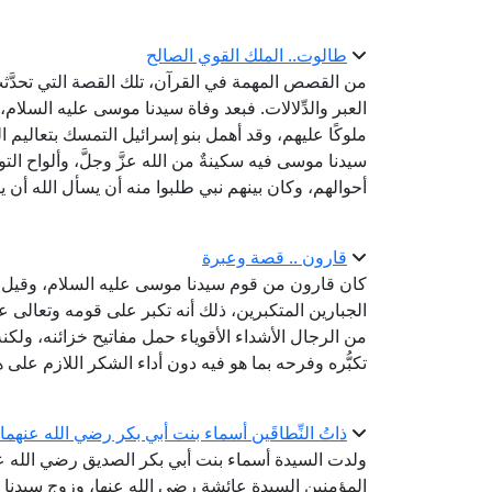
طالوت.. الملك القوي الصالح
من القصص المهمة في القرآن، تلك القصة التي تحدَّث
العبر والدِّلالات. فبعد وفاة سيدنا موسى عليه السلام
ملوكًا عليهم، وقد أهمل بنو إسرائيل التمسك بتعاليم ال
سيدنا موسى فيه سكينةٌ من الله عزَّ وجلَّ، وألواح ا
أحوالهم، وكان بينهم نبي طلبوا منه أن يسأل الله أن يبعث
قارون .. قصة وعبرة
كان قارون من قوم سيدنا موسى عليه السلام، وقيل ك
الجبارين المتكبرين، ذلك أنه تكبر على قومه وتعالى علي
من الرجال الأشداء الأقوياء حمل مفاتيح خزائنه، ولكنه
تكبُّره وفرحه بما هو فيه دون أداء الشكر اللازم على 
ذاتُ النِّطاقَين أسماء بنت أبي بكر رضي الله عنهما
ولدت السيدة أسماء بنت أبي بكر الصديق رضي الله ع
المؤمنين السيدة عائشة رضي الله عنها، وزوج سيدنا الز