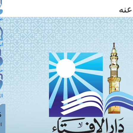
عنه
طل
اس
حج
ال
م
الق