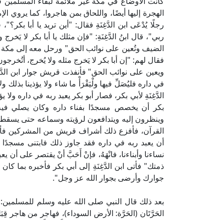
كانت الأوضاع في مكة غير ملائمة لبقاء المسلمين ف
الهجرة إليها أيضًا، واللحاق بمن هاجروا، كما يروي ا
رجلًا يُدْعَى ابن الدَّغِنَةِ فقال: "أين تريد يا أبا 
ربي"، قال ابنُ الدَّغِنَةِ: "فإن مثلك يا أبا بكر لا يَخر
الضيف وتُعين على نوائب الحق" ورحل معه إلى مك
فقال لهم: "إن أبا بكر لا يَخرج مثله ولا يُخرج، أتُخرج
ويعين على نوائب الحق" فأنفذت قريش جوار ابن الدَّغِنَةِ 
في داره فليُصَلِّ فيها ولْيَقْرَأْ ما شاء ولا يؤذينا بذلك و
الدَّغِنَةِ لأبي بكر، فصار أبو بكر يعبد ربه في داره ولا
بكر أن يخصص مسجدًا بفناء داره وكان يصلي فيه 
وينظرون إليه ويتدافعون لرؤيته وسماعه حتى يسقط بعضه
القرآن، فأفزع ذلك أشراف قريش من المشركين فأرسلوا إلى
أن يعبد ربه في داره فقد جاوز ذلك فابتنى مسجدًا بف
نساءنا وأبناءنا، فانْهَهُ، فإنْ أَحَبَّ أنْ يقتصر على أن 
ذمتك" فأتى ابن الدَّغِنَةِ إلى أبي بكر فأخبره بما ك
جوارك وأرضى بجوار الله عز وجل".
بعد ذلك قال النبي صلى الله عليه وسلم للمسلمين: «قَدْ أُرِيتُ د
الحَرَّتَان (الحَرَّة: الأرض السوداء)، فهاجر من هاجر قِ