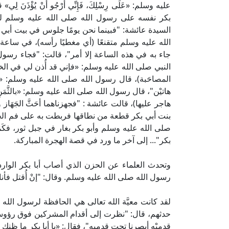
عليه وسلم: «عَلَى رِسْلِكَ، فَإِنِّي أَرْجُو أَنْ يُؤْذ
بكر نفسه على رسول الله صلى الله عليه وسلم ليصح
السيدة عائشة: "فبينما نحن يومًا جلوس في بيت أبي 
الله عليه وسلم متقنعًا (أي مغطيًا رأسه)، في ساعة لم
جاء به في هذه الساعة إلا أمر"، قالت: "فجاء رسول
النبي صلى الله عليه وسلم: «فإني قد أُذن لي في الخر
المصاحَبة)، قال رسول الله صلى الله عليه وسلم: «نَع
هاتيْن"، قال رسول الله صلى الله عليه وسلم: «بالثَّم
هاجر عليها)، قالت عائشة : "فجهزناهما أحَثَّ الجَهَاز
بنت أبي بكر قطعة من نطاقها فربطت به على فم ال
صلى الله عليه وسلم وأبو بكر بغار في جبل ثور، فكَمَنَ
بكر"... إلى آخر ما ورد في قصة الهجرة المباركة.
وتحدث العلماء عن الحزن الذي أصاب أبا بكر الوارد في
رسول الله صلى الله عليه وسلم. وقال: "إنْ أُقتل فأنا ر
لقد كانت معيَّة الله تعالى هي الحافظة لرسول الله
حدثهم، قال: "نظرت إلى أقدام المشركين فوق رؤوسنا
قدميْه أبصرنا تحت قدميه"، فقال: «يا أبا بكر ما ظنك ب