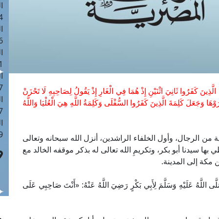
ا
 :43
ا
 :18
ا
 : 0
ا
7
ُ الَّذِينَ كَفَرُوا ثَانِيَ اثْنَيْنِ إِذْ هُمَا فِي الْغَارِ إِذْ يَقُولُ لِصَاحِبِهِ لَا تَحْزَنْ
ا
ْ تَرَوْهَا وَجَعَلَ كَلِمَةَ الَّذِينَ كَفَرُوا السُّفْلَى وَكَلِمَةُ اللَّهِ هِيَ الْعُلْيَا وَاللَّهُ
: 42
ا
 :7
 من الرجال، وأول الخلفاء الراشدين، أنزل الله سبحانه وتعالى
ي بها سيدنا أبو بكر، وتكريمِ الله تعالى له بذكر موقفه الخالد مع
مكة إلى المدينة.
َهُ عَلَيْهِ وَسَلَّمَ لِأَبِي بَكْرٍ رَضِيَ اللَّهُ عَنْهُ: «أَنْتَ صَاحِبِي عَلَى