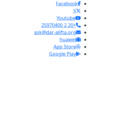
Facebook
X
Youtube
+20 2 25970400
ask@dar-alifta.org
huawei
App Store
Google Play