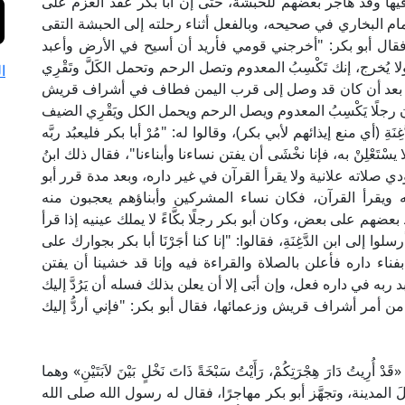
يها وقد هاجر بعضهم للحبشة، حتى إن أبا بكر عقد العزم على
لإمام البخاري في صحيحه، وبالفعل أثناء رحلته إلى الحبشة التقى
بكر؟"، فقال أبو بكر: "أخرجني قومي فأريد أن أسيح في الأرض وأعبد
ج ولا يُخرج، إنك تَكْسِبُ المعدوم وتصل الرحم وتحمل الكَلَّ وتَقْرِي
ا
ة بعد أن كان قد وصل إلى قرب اليمن فطاف في أشراف قريش
ون رجلًا يَكْسِبُ المعدوم ويصل الرحم ويحمل الكل ويَقْرِي الضيف
(أي منع إيذائهم لأبي بكر)، وقالوا له: "مُرْ أبا بكر فليعبُد ربَّه
لا يسْتَعْلِنْ به، فإنا نخْشَى أن يفتن نساءنا وأبناءنا"، فقال ذلك ابنُ
 يؤدي صلاته علانية ولا يقرأ القرآن في غير داره، وبعد مدة قرر أبو
ويقرأ القرآن، فكان نساء المشركين وأبناؤهم يعجبون منه
م على بعض، وكان أبو بكر رجلًا بكَّاءً لا يملك عينيه إذا قرأ
 ابن الدَّغِنَةِ، فقالوا: "إنا كنا أجَرْنَا أبا بكر بجوارك على
ناء داره فأعلن بالصلاة والقراءة فيه وإنا قد خشينا أن يفتن
يعبد ربه في داره فعل، وإن أبَى إلا أن يعلن بذلك فسله أن يَرُدَّ إليك
ان من أمر أشراف قريش وزعمائها، فقال أبو بكر: "فإني أردُّ إليك
َارَ هِجْرَتِكُمْ، رَأَيْتُ سَبْخَةً ذَاتَ نَخْلٍ بَيْنَ لاَبَتَيْنِ» وهما
بَلَ المدينة، وتجهَّز أبو بكر مهاجرًا، فقال له رسول الله صلى الله