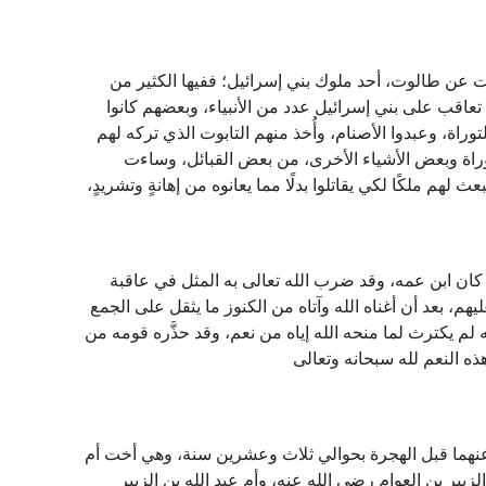
ت عن طالوت، أحد ملوك بني إسرائيل؛ ففيها الكثير من
، تعاقب على بني إسرائيل عدد من الأنبياء، وبعضهم كانوا
توراة، وعبدوا الأصنام، وأُخذ منهم التابوت الذي تركه لهم
لتوراة وبعض الأشياء الأخرى، من بعض القبائل، وساءت
 لهم ملكًا لكي يقاتلوا بدلًا مما يعانوه من إهانةٍ وتشريدٍ،
ان ابن عمه، وقد ضرب الله تعالى به المثل في عاقبة
هم، بعد أن أغناه الله وآتاه من الكنوز ما يثقل على الجمع
 لم يكترث لما منحه الله إياه من نعم، وقد حذَّره قومه من
هذه النعم لله سبحانه وتعالى
نهما قبل الهجرة بحوالي ثلاث وعشرين سنة، وهي أخت أم
بير بن العوام رضي الله عنه، وأم عبد الله بن الزبير