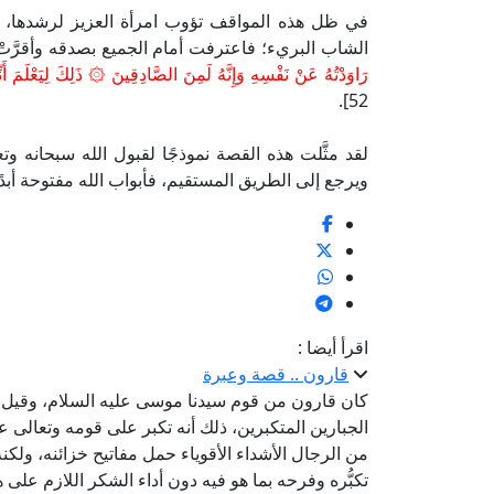
في ظل هذه المواقف تؤوب امرأة العزيز لرشدها، وتُ
الشاب البريء؛ فاعترفت أمام الجميع بصدقه وأقرَّتْ
رَاوَدْتُهُ عَنْ نَفْسِهِ وَإِنَّهُ لَمِنَ الصَّادِقِينَ ۞ ذَلِكَ لِيَعْلَمَ أَنِّ
52].
لقد مثَّلت هذه القصة نموذجًا لقبول الله سبحانه وتع
ويرجع إلى الطريق المستقيم، فأبواب الله مفتوحة أبدًا
اقرأ أيضا :
قارون .. قصة وعبرة
كان قارون من قوم سيدنا موسى عليه السلام، وقيل ك
الجبارين المتكبرين، ذلك أنه تكبر على قومه وتعالى علي
من الرجال الأشداء الأقوياء حمل مفاتيح خزائنه، ولكنه
تكبُّره وفرحه بما هو فيه دون أداء الشكر اللازم على 