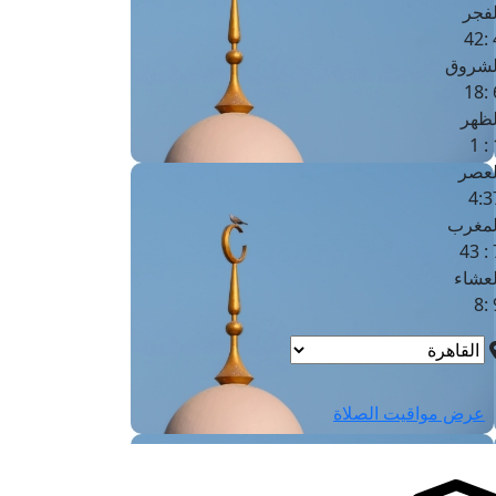
لفجر
4
لشروق
6
لظهر
1
لعصر
4:3
لمغرب
7 
لعشاء
9
عرض مواقيت الصلاة