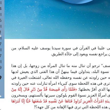
ا
 :42
ا
 :18
ا
 : 1
ا
7
عالى علينا في القرآن في سورة سيدنا يوسف عليه السلام، من
ا
يراجع نفسه ويعود إلى جادَّة الطريق.
: 43
ا
يوسف" ترجو أن تنال منه ما تنال المرأة من زوجها، بل إن هذا
 :8
ة البلد، يتداولن فيما بينهنَّ أن هذا الفتى الذي يعيش لديها
نه حين راودته عن نفسه وحفظه الله تعالى، اشتعلت الغيرة في
ترى في هذه اللحظة سوى كبرياء امرأة تنازلت عنه حين راودته
 الذي أقرَّ بخطئها:
﴿فَلَمَّا رَأَى قَمِيصَهُ قُدَّ مِنْ دُبُرٍ قَالَ إِنَّهُ مِنْ
ذلك ترى امرأةُ العزيز نسوةَ القوم يلوكون سيرتها بألسنتهم، ويسخرون
ةِ امْرَأَتُ الْعَزِيزِ تُرَاوِدُ فَتَاهَا عَنْ نَفْسِهِ قَدْ شَغَفَهَا حُبًّا إِنَّا لَنَرَاهَا