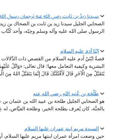
سيدنا زيدُ بن ثابت رضي الله عنه ترجمان رسول الل
الصحابي الجليل سيدنا زيد بن ثابت بن الضحاك بن زيد ا
الرسول صلى الله عليه وآله وسلم وحِبّه، وأحد كُتَّا
ابْنَا آدَمَ عليه السلام
قصةُ ابْنَيْ آدم عليه السلام من القصص ذات الدِّلالات 
البشرية وكيفية التعامل معها؛ قال تعالى: ﴿وَاتْلُ عَلَيْهِمْ نَبَأَ ابْنَيْ 
يُتَقَبَّلْ مِنَ الْآخَرِ قَالَ لَأَقْتُلَنَّكَ قَالَ إِنَّمَا يَتَقَبَّلُ اللهُ مِنَ ال
طَلْحَة بن عُبَيدِ اللهِ رضي الله عنه
هو الصحابي الجليل طلحة بن عبيد الله بن عثمان بن 
بالجنَّة، كان يُعرف بطلحة الخير، وطلحة الفيَّاض، له 
السيدة مريم ابنة عمران عليها السلام
حين وضعت امرأة عمران ابنتها مريم عليها السلام، أ