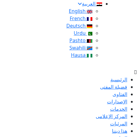
العربية
English
French
Deutsch
Urdu
Pashto
Swahili
Hausa
الرئيسية
فضيلة المفتى
الفتاوى
الإصدارات
الخدمات
المركز الإعلامى
المرئيات
هذا ديننا