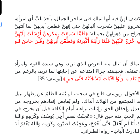
شف لهنَّ فيه أنها تملك فتى ساحر الجمال، يأخذ بلبِّ أي امرأة،
ا
لخروج عليهنَّ سُحرت ألبابُهنَّ حتى إنهنَّ قطعن أيديهنَّ بما آتتهنَّ
راح من ذهولهنَّ بجماله:
﴿فَلَمَّا سَمِعَتْ بِمَكْرِهِنَّ أَرْسَلَتْ إِلَيْهِنَّ
 اخْرُجْ عَلَيْهِنَّ فَلَمَّا رَأَيْنَهُ أَكْبَرْنَهُ وَقَطَّعْنَ أَيْدِيَهُنَّ وَقُلْنَ حَاشَ للهِ
تملك أن تنال منه الغرض الذي تريد، وهي سيدة القوم وامرأة
منعُه، فحبَسَتْه جزاءَ امتناعه عن إجابتها لما تريد، بالرغم من
نْ بَعْدِ مَا رَأَوُا الْآيَاتِ لَيَسْجُنُنَّهُ حَتَّى حِينٍ﴾
[يوسف: 35].
الأحوال، ويوسف قابع في سجنه، لم يُثنِه الظلمُ عن إظهار نبيل
قذ المجتمع من الهلاك آنذاك، ولم يًقايض إنقاذهم بخروجه من
دل وإحقاق الحق وإثبات براءته أمام الكافة قبل أن يخرج، في
ِبَ منه حين قال: «عَجِبْتُ لصبرِ أَخِي يُوسُفَ وكَرَمِهِ وَاللهُ
ْتُ أَنَا لَمْ أَفْعَلْ حَتَّى أَخْرُجَ، وعَجِبْتُ لصَبْرِهِ وكَرَمِهِ وَاللهُ يَغْفِرُ لَهُ
ْتُ أَنَا لبادرتُ الْبَابَ» رواه الطبراني.