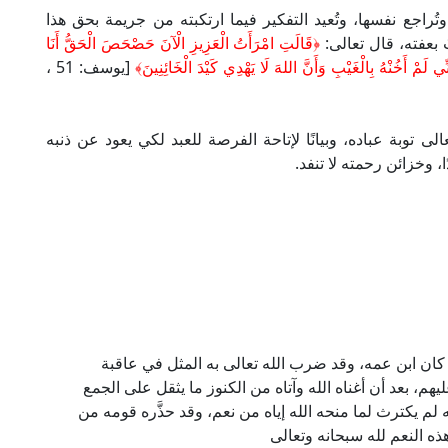
راجع نفسها، وتُعيد التفكير فيما ارتكبته من جريمة بحق هذا
 بعفته، قال تعالى:
﴿قَالَتِ
امْرَأَتُ الْعَزِيزِ الْآنَ حَصْحَصَ الْحَقُّ أَنَا
ي لَمْ أَخُنْهُ بِالْغَيْبِ وَأَنَّ اللهَ لَا يَهْدِي كَيْدَ الْخَائِنِينَ﴾
[يوسف: 51 ،
الى توبة عباده، وبيانًا لإتاحة الفرصة للعبد لكي يعود عن ذنبه
، وخزائن رحمته لا تنفد.
ان ابن عمه، وقد ضرب الله تعالى به المثل في عاقبة
هم، بعد أن أغناه الله وآتاه من الكنوز ما يثقل على الجمع
 لم يكترث لما منحه الله إياه من نعم، وقد حذَّره قومه من
هذه النعم لله سبحانه وتعالى