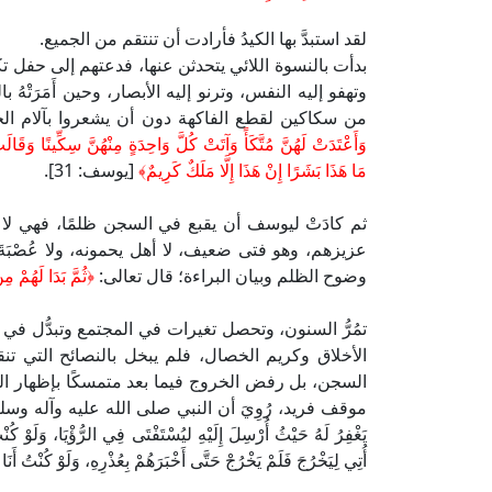
لقد استبدَّ بها الكيدُ فأرادت أن تنتقم من الجميع.
بدأت بالنسوة اللائي يتحدثن عنها، فدعتهم إلى حفل تك
وتهفو إليه النفس، وترنو إليه الأبصار، وحين أَمَرَتْهُ با
من سكاكين لقطع الفاكهة دون أن يشعروا بآلام الج
وَأَعْتَدَتْ لَهُنَّ مُتَّكَأً وَآتَتْ كُلَّ وَاحِدَةٍ مِنْهُنَّ سِكِّينًا وَقَالَتِ
مَا هَذَا بَشَرًا إِنْ هَذَا إِلَّا مَلَكٌ كَرِيمٌ﴾
[يوسف: 31].
ثم كادَتْ ليوسف أن يقبع في السجن ظلمًا، فهي لا 
عزيزهم، وهو فتى ضعيف، لا أهل يحمونه، ولا عُصْبَةَ ت
وضوح الظلم وبيان البراءة؛ قال تعالى:
﴿ثُمَّ بَدَا لَهُمْ مِ
تمُرُّ السنون، وتحصل تغيرات في المجتمع وتبدُّل في 
الأخلاق وكريم الخصال، فلم يبخل بالنصائح التي تن
السجن، بل رفض الخروج فيما بعد متمسكًا بإظهار الع
موقف فريد، رُوِيَ أن النبي صلى الله عليه وآله وسلم عَج
يَغْفِرُ لَهُ حَيْثُ أُرْسِلَ إِلَيْهِ ليُسْتَفْتَى فِي الرُّؤْيَا، وَلَوْ كُن
أُتِي لِيَخْرُجَ فَلَمْ يَخْرُجْ حَتَّى أَخْبَرَهُمْ بِعُذْرِهِ، وَلَوْ كُن