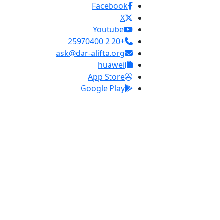
Facebook
X
Youtube
+20 2 25970400
ask@dar-alifta.org
huawei
App Store
Google Play