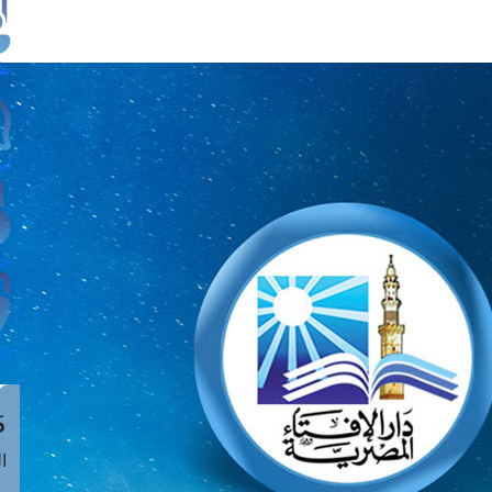
طل
اس
حج
ال
م
الق