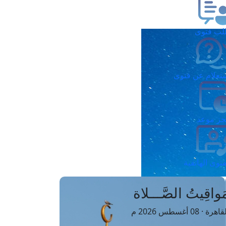
ب فتوى
تعلام عن فتوى
ز موعد
فتوى الهاتفية
َواقِيتُ الصَّـــلاة
اهرة · 08 أغسطس 2026 م