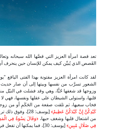
تعد قصة امرأة العزيز التي قصَّها الله سبحانه وت
القَصص الذي يُبيِّن كيف يمكن للإنسان حين ينحرف أن 
لقد كانت امرأة العزيز مفتونة بهذا الفتى اليافع "
الشعور تسرَّب من نفسها وبيتها إلى أن صار حديث نسو
وزوجها قد شغفها حُبًّا، وهي وقد فشلت في النيْل م
قلبها، واستولى الشيطان على عقلها ونفسها، فهي لا 
فخاب سعيها، ثم تلقت صفعة من الحَكَمِ أو من زوجها
كَيْدِكُنَّ إِنَّ كَيْدَكُنَّ عَظِيمٌ﴾
[يوسف: 28]، وفوق 
من اشتعال قلبها وشغف حبها،
﴿وَقَالَ نِسْوَةٌ فِي الْمَدِينَ
فِي ضَلَالٍ مُبِينٍ﴾
[يوسف: 30]، فما يمكنها أن تفعل في هذه اللحظة التي ترى فيها الإهانة من كل جهة؟!