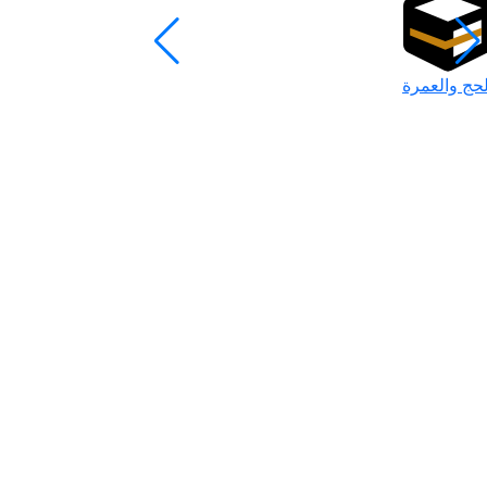
لحج والعمرة
رمضان