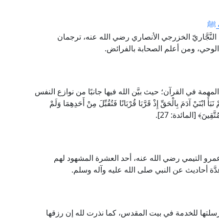
ه ﷺ
لنَّجَّاريّ الخزرجي الأنصاري رضي الله عنه، ترجمان
ب الوحي، ومن أعلم الصحابة بالفرائض.
المهمة في القرآن؛ حيث بيَّن الله فيها جانبًا من نوازع النفس
آدَمَ بِالْحَقِّ إِذْ قَرَّبَا قُرْبَانًا فَتُقُبِّلَ مِنْ أَحَدِهِمَا وَلَمْ
ْمُتَّقِينَ﴾ [المائدة: 27].
عمرو التيمي رضي الله عنه، أحد العشرة المشهود لهم
عِدَّة أحاديث عن النبي صلى الله عليه وآله وسلم.
رسلتها للخدمة في بيت المقدس، كما نذرت لله إن رزقها