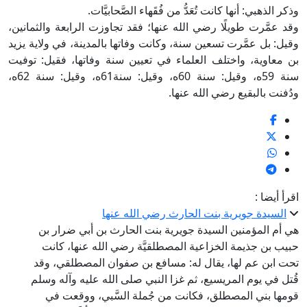
وذكر الذهبي: أنها كانت تُعَدُّ من فُقَهاء الصَّحابيَّات.
وقد عمَّرت طويلًا رضي الله عنها؛ فقد تجاوزت الرابعة والثمانين،
وقيل: بل عمَّرت تسعين سنة، وكانت وفاتها بالمدينة، في ولاية يزيد
بن معاوية، واختلف العلماء في تعيين سنة وفاتها، فقيل: توفيت
سنة 59ه، وقيل: سنة 60ه، وقيل: سنة61ه، وقيل: سنة 62ه،
ودُفنت بالبقيع رضي الله عنها.
اقرأ أيضا :
السيدة جويرية بنت الحارث رضي الله عنها
هي أم المؤمنين السيدة جويرية بنت الحارث بن أبي ضرار بن
حبيب بن جذيمة الخزاعية المصطلقيَّة رضي الله عنها، كانت
تحت ابن عم لها، يقال له: مسافع بن صفوان المصطلقي، وقد
قُتل في يوم المريسيع، ثم غزا النبي صلى الله عليه وآله وسلم
قومها بني المصطلق، فكانت من جُملة السَّبي، ووقعت في