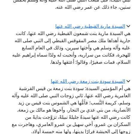
سنين، جاء ذلك عن عمر رضي الله عنه.
السيدة مارية القبطية رضي الله عنها
هي السيدة مارية بنت شمعون القبطية رضي الله عنها، كانت
جارية أهداها ملك مصر المقوقس القبطي إلى النبي صلى الله
عليه وآله وسلم هي وأختها سيرين، وذلك في العام السابع
للهجرة، فكانت من سراريه، وأنجبت له ولدًا سماه إبراهيم عليه
السلام، فمات صغيرًا، وقالوا: أعتقها ولدها.
السيدة سودة بنت زمعة رضي الله عنها
هي أم المؤمنين السيدة: سودة بنت زمعة بن قيس القرشية
العامرية رضي الله عنها، ثاني زوجات النبي صلى الله عليه وآله
وسلم، كريمة النَّسب؛ فأمُّها هي الشموس بنت قيس بن زيد
الأنصارية، من بني عدي بن النجار، وأخوها هو مالك بن زمعة.
كانت رضي الله عنها سيدةً جليلةً نبيلةً، تزوَّجت بدايةً من
السكران بن عمرو، أخي سهيل بن عمرو العامري، وهاجرت مع
زوجها إلى الحبشة فرارًا بدينها، ولها منه خمسة أولاد.