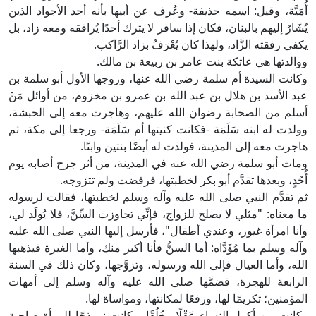
أُمَيَّة، وقيل: اسمه حذيفة- وعُرف عن أبيها بأنه أحد الأجواد الذين
يُشَارُ إليهم بالبنان، فكان إذا سافر لا يترك أحدًا يُرافقه ومعه زاد، بل
يكفي رفقته الزَّاد، ولهذا كان يُعْرَفُ بزاد الرَّاكب.
ووالدتها هي عاتكة بنت عامر بن ربيعة بن مالك.
وكانت السيدة أم سلمة رضي الله عنها، وزوجها الأول أبو سلمة بن
عبد الأسد بن هلال بن عبد الله بن عمرو بن مخزوم، من أوائل مَنْ
أسلم من الصحابة رضوان الله عليهم، وهاجرت معه إلى الحبشة،
وولدت له ابنه سَلَمَة -فكانت كنيتها أم سَلَمَة- ورجعا إلى مكة، ثم
هاجرت معه إلى المدينة، فولدت له أيضًا بنتين وابنًا.
ومات أبو سلمة رضي الله عنه في المدينة، من أثر جرح أصابه يوم
أُحُدٍ، وبعدها تقدَّم أبو بكر لخطبتها، فرفضت ولم تتزوجه.
ثم تقدَّم النبي صلى الله عليه وآله وسلم لخطبتها، فقالت لرسوله
ما معناه: "مثلي لا يصلح للزواج، فإنِّي تجاوزت السِّنَّ، فلا يُولَد لي،
وأنا امرأة غيور، وعندي أطفال"، فأرسل إليها النبي صلى الله عليه
وآله وسلم بما مُؤَدَّاه: أما السنُّ فأنا أكبر منك، وأما الغيرة فيذهبها
الله، وأما العيال فإلى الله ورسوله، وتزوَّجها، وكان ذلك في السنة
الرابعة للهجرة، فضمَّها صلى الله عليه وآله وسلم إلى أمهات
المؤمنين؛ تكريمًا لها، ورفعًا لمكانتها، ومواساة لها.
وكانت من أكمل النساء عَقْلًا وخُلُقًا، وكانت نموذجًا للمرأة صاحبة