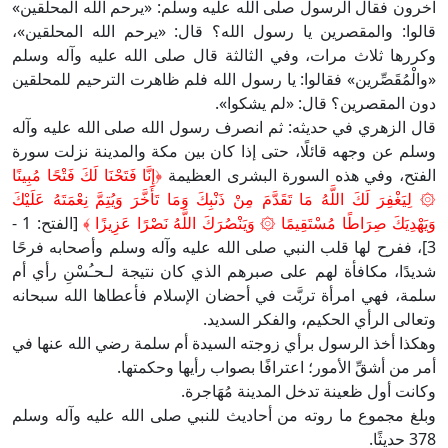
آخرون فقال الرسول صلى الله عليه وسلم: «يرحم الله المحلقين»
قالوا: والمقصرين يا رسول الله؟ قال: «يرحم الله المحلقين»،
وكررها ثلاث مرات، وفي الثالثة قال صلى الله عليه وآله وسلم
«والْمُقَصِّرين» فقالوا: يا رسول الله فلم ظاهرت الترحيم للمحلقين
دون المقصرين؟ قال: «لم يشكوا».
قال الزهري في حديثه: ثم انصرف رسول الله صلى الله عليه وآله
وسلم عن وجهه قائلًا، حتى إذا كان بين مكة والمدينة نزلت سورة
الفتح، وفي هذه السورة البشرى العظيمة
﴿إِنَّا فَتَحْنَا لَكَ فَتْحًا مُبِينًا
۞ لِيَغْفِرَ لَكَ اللَّهُ مَا تَقَدَّمَ مِنْ ذَنْبِكَ وَمَا تَأَخَّرَ وَيُتِمَّ نِعْمَتَهُ عَلَيْكَ
وَيَهْدِيَكَ صِرَاطًا مُسْتَقِيمًا ۞ وَيَنْصُرَكَ اللَّهُ نَصْرًا عَزِيزًا ﴾
[الفتح: 1 -
3]، ففرح لها قلب النبي صلى الله عليه وآله وسلم وأصحابه فرحًا
شديدًا، مكافأة لهم على صبرهم الذي كان نتيجة لـحـُسْنِ رأي أم
سلمة، فهي امرأة تربَّت في أحضان الإسلام فأعطاها الله سبحانه
وتعالى الرأي الحكيم، والفكر السديد.
وهكذا أخذ الرسول برأي زوجته السيدة أم سلمة رضي الله عنها في
أمر من أشقِّ الأمور؛ اعترافًا بصواب رأيها وحكمتها.
وكانت أول ظعينة تدخل المدينة مُهَاجرة.
وبلغ مجموع ما روته من أحاديث للنبي صلى الله عليه وآله وسلم
378 حديثًا.