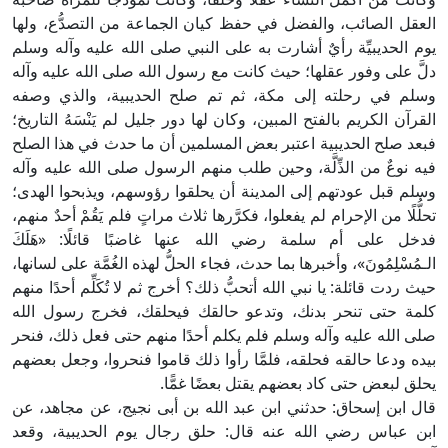
العقل الصائب، والفضل في حفظ كيان الجماعة من التصدُّع، ولها
يوم الحديبيِّة رأيٌ أشارت به على النبي صلى الله عليه وآله وسلم
دلَّ على وفور عقلها؛ حيث كانت مع رسول الله صلى الله عليه وآله
وسلم في رحلته إلى مكة، ثم تم صلح الحديبية، والذي وصفه
القرآن الكريم بالفتح المبين، وكان لها دور جليل لم يَنْسَهُ التاريخ؛
فبعد صلح الحديبية اعتبر بعض المسلمين أن ما حدث في هذا الصلح
فيه نوعٌ من الذِّلَّة، وحين طلب منهم الرسول صلى الله عليه وآله
وسلم قبل عودتهم إلى المدينة أن يحلقوا رؤوسهم، ويذبحوا الهدى؛
تحلُّلًا من الإحرام لم يفعلوا، فكرَّرها ثلاث مراتٍ فلم يَقُمْ أحدٌ منهم،
فدخل على أم سلمة رضي الله عنها غاضبًا قائلًا: «هَلَكَ
الـمُسْلِمُونَ»، وأخبرها بما حدث، فجاء الحلُّ لهذه الغُمَّة على لسانها،
حيث ردت قائلة: يا نبي الله أتحبُّ ذلك؟ أخرج ثم لا تُكَلِّم أحدًا منهم
كلمة حتى تنحر بدنك، وتدعو حالقك فيحلقك، فخرج رسول الله
صلى الله عليه وآله وسلم فلم يكلم أحدًا منهم حتى فعل ذلك، فنحر
بيده ودعا حالقه فحلقه، فلمَّا رأوا ذلك قاموا فنحروا، وجعل بعضهم
يحلق لبعض حتى كاد بعضهم يقتل بعضًا غمًّا.
قال ابن إسحاق: حدثني ابن عبد الله بن أبى نجيج، عن مجاهد، عن
ابن عباس رضي الله عنه قال: حلق رجال يوم الحديبية، وقعد