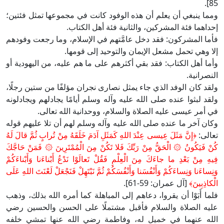
85].
ومما ينبغي أن يعلم أن هذه الوفود كانت في مجموعها تمثل فئتين؛
إحداهما فئة المشركين، والثانية فئة أهل الكتاب.
فأما المشركون: فقد دخل عامَّتهم في الإسلام، وما رجعت وفودهم
إلا وهي تحمل مشعل الإيمان والتوحيد إلى قومها.
وأما أهل الكتاب: فقد بقي أكثرهم على ما هم عليه، من اليهودية أو
النصرانية.
ولقد كان الوفد الذي جاء يمثل نصارى نجران مؤلفًا من ستين رجلًا،
ولقد لبثوا عنده صلى الله عليه وآله وسلم أيامًا يجادلهم ويجادلونه
في أمر عيسى عليه الصلاة والسلام، ووحدانية الله تعالى.
وكان آخر ما عنده صلى الله عليه وآله وسلم لهم أن تلا عليهم قوله
تعالى:
﴿إِنَّ مَثَلَ عِيسى عِنْدَ اللهِ كَمَثَلِ آدَمَ خَلَقَهُ مِنْ تُرابٍ ثُمَّ قالَ لَهُ
كُنْ فَيَكُونُ ۞ الْحَقُّ مِنْ رَبِّكَ فَلا تَكُنْ مِنَ الْمُمْتَرِينَ ۞ فَمَنْ حَاجَّكَ
فِيهِ مِنْ بَعْدِ ما جاءَكَ مِنَ الْعِلْمِ فَقُلْ تَعالَوْا نَدْعُ أَبْناءَنا وَأَبْناءَكُمْ
وَنِساءَنا وَنِساءَكُمْ وَأَنْفُسَنا وَأَنْفُسَكُمْ ثُمَّ نَبْتَهِلْ فَنَجْعَلْ لَعْنَتَ اللهِ عَلَى
الْكاذِبِينَ﴾
[آل عمران: 59-61].
فلما أَبَوْا أن يقروا، دعاهم إلى المباهلة كما أمره الله بذلك، وذهب
عليه الصلاة والسلام فأقبل مشتملًا على الحسن والحسين رضي
الله عنهما في خميل له، وفاطمة رضي الله عنها تمشي خلفه