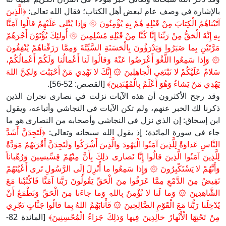
بالإشارة في وصف عام لبعض أهل الكتاب؛ فقال الله تعالى:
﴿الَّذِينَ
آتَيْناهُمُ الْكِتابَ مِنْ قَبْلِهِ هُمْ بِهِ يُؤْمِنُونَ ۞ وَإِذا يُتْلى عَلَيْهِمْ قالُوا آمَنَّا
بِهِ إِنَّهُ الْحَقُّ مِنْ رَبِّنا إِنَّا كُنَّا مِنْ قَبْلِهِ مُسْلِمِينَ ۞ أُولئِكَ يُؤْتَوْنَ أَجْرَهُمْ
مَرَّتَيْنِ بِما صَبَرُوا وَيَدْرَؤُونَ بِالْحَسَنَةِ السَّيِّئَةَ وَمِمَّا رَزَقْناهُمْ يُنْفِقُونَ
۞ وَإِذا سَمِعُوا اللَّغْوَ أَعْرَضُوا عَنْهُ وَقالُوا لَنا أَعْمالُنا وَلَكُمْ أَعْمالُكُمْ،
سَلامٌ عَلَيْكُمْ لا نَبْتَغِي الْجاهِلِينَ ۞ إِنَّكَ لا تَهْدِي مَنْ أَحْبَبْتَ وَلكِنَّ اللهَ
يَهْدِي مَنْ يَشاءُ وَهُوَ أَعْلَمُ بِالْمُهْتَدِينَ﴾
[القصص: 52-56].
وقد رجح الأكثرون أن هذه الآيات نزلت في نصارى نجران الذين
ذكرنا لك الخبر عنهم، ولم تكن الآيات في النجاشي وأتباعه، ويقول
ابن إسحاق: إن الذي نزل في النجاشي وأصحابه من النصارى هو ما
جاء في سورة المائدة؛ إذ يقول الله سبحانه وتعالى:
﴿لَتَجِدَنَّ أَشَدَّ
النَّاسِ عَداوَةً لِلَّذِينَ آمَنُوا الْيَهُودَ وَالَّذِينَ أَشْرَكُوا وَلَتَجِدَنَّ أَقْرَبَهُمْ مَوَدَّةً
لِلَّذِينَ آمَنُوا الَّذِينَ قالُوا إِنَّا نَصارى ذلِكَ بِأَنَّ مِنْهُمْ قِسِّيسِينَ وَرُهْباناً
وَأَنَّهُمْ لا يَسْتَكْبِرُونَ ۞ وَإِذا سَمِعُوا ما أُنْزِلَ إِلَى الرَّسُولِ تَرى أَعْيُنَهُمْ
تَفِيضُ مِنَ الدَّمْعِ مِمَّا عَرَفُوا مِنَ الْحَقِّ يَقُولُونَ رَبَّنا آمَنَّا فَاكْتُبْنا مَعَ
الشَّاهِدِينَ ۞ وَما لَنا لا نُؤْمِنُ بِاللهِ وَما جاءَنا مِنَ الْحَقِّ وَنَطْمَعُ أَنْ
يُدْخِلَنا رَبُّنا مَعَ الْقَوْمِ الصَّالِحِينَ ۞ فَأَثابَهُمُ اللهُ بِما قالُوا جَنَّاتٍ تَجْرِي
مِنْ تَحْتِهَا الْأَنْهارُ خالِدِينَ فِيها وَذلِكَ جَزاءُ الْمُحْسِنِينَ﴾
[المائدة 82-