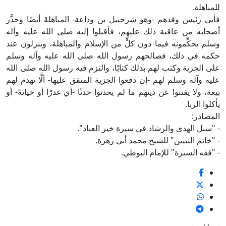
للمباهلة.
فأبى رئيس وفدهم -وهو شرحبيل بن وداعة- المباهلةَ أيضًا وحذَّر
أصحابه من عاقبة ذلك عليهم، فأقبلوا إليه صلى الله عليه وآله
وسلم يحكِّمونه فيما دون كلٍّ من الإسلام والمباهلة، وينزلون عند
حكمه في ذلك، فصالحهم رسول الله صلى الله عليه وآله وسلم
على الجزية وكتب لهم بذلك كتابًا، والتزم فيه رسول الله صلى الله
عليه وآله وسلم لهم -إن دفعوا الجزية المتفق عليها- ألَّا تهدم لهم
بيعة، ولا يفتنوا عن دينهم ما لم يحدثوا حدثًا -أي غدرًا أو خيانةً- أو
يأكلوا الربا.
المصادر:
- "سبل الهدى والرشاد في سيرة خير العباد".
- "خاتم النبيين" للشيخ محمد أبي زهرة.
- "فقه السيرة" للإمام البوطي.