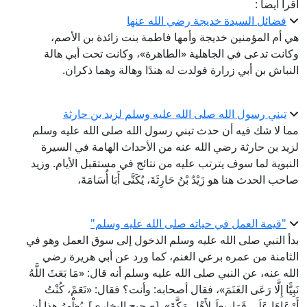
اقرأ أيضا :
فضائل السيدة خديجة رضي الله عنها
هي أم المؤمنين خديجة وأمها فاطمة بنت زائدة بن الأصم،
وكانت تدعى في الجاهلية «الطاهرة»، وكانت تحت أبي هالة
النباش بن أبي زرارة فولدت له هندًا وهالة وهما ذكران.
تبني رسول الله صلى الله عليه وسلم لزيد بن حارثة
مما لا شك فيه أن حدث تبني رسول الله صلى الله عليه وسلم
لزيد بن حارثة رضي الله عنه من الأحداث الهامة في السيرة
النبوية لما سوف يترتب عليه من نتائج في مستقبل الأيام. وزيد
صاحب الحدث هنا هو زَيْدُ بْنُ حَارِثَةَ، يُكَنَّى أَبَا أُسَامَةَ،
"قيمة العمل في حياته صلى الله عليه وسلم"
بدأ النبي صلى الله عليه وسلم الدخول إلى سوق العمل وهو في
الثامنة من عمره برعي الغنم، كما ورد عن أبي هريرة رضي
الله عنه، عن النبي صلى الله عليه وسلم أنه قال: «مَا بَعَثَ اللَّهُ
نَبِيًّا إِلَّا رَعَى الغَنَمَ»، فقال أصحابه: وأنت؟ فقال: «نَعَمْ، كُنْتُ
أَرْعَاهَا عَلَى قَرَارِيطَ لِأَهْلِ مَكَّةَ». [صحيح البخاري]. يُظْهِرُ هذا أن