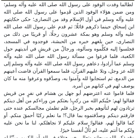
لطالما وفدت الوفود على رسول الله صلى الله عليه وآله وسلم؛
ومن ضمن هؤلاء الوفود الذين قَدِموا على رسول الله صلى الله
عليه وآله وسلم في أول الإسلام وفد من النصارى؛ حكى حكايتهم
ابن إسحاق حينما ذكرهم قائلًا: ثم قدم على رسول الله صلى الله
عليه وآله وسلم وهو بمكة عشرون رجلًا، أو قريبًا من ذلك من
النصارى، حين بلغهم خبره من الحبشة، فوجدوه في المسجد،
فجلسوا إليه فكلَّموه وسألوه، ورجالٌ من قريشٍ في أنديتهم حول
الكعبة، فلما فرغوا من مسألة رسول الله صلى الله عليه وآله
وسلم عما أرادوا، دعاهم رسول الله صلى الله عليه وآله وسلم إلى
الله عز وجل، وتلا عليهم القرآن، فلما سمعوا القرآن فاضت أعينهم
من الدمع، ثم استجابوا لله وآمنوا به، وصدَّقوه وعرفوا منه ما كان
يوصف لهم في كتابهم من أمره.
فلما قاموا عنه اعترضهم أبو جهل بن هشام في نفرٍ من قريش
فقالوا لهم: خيَّبكم الله من ركبٍ! بعثكم من وراءكم من أهل دينكم
ترتادون لهم لتأتوهم بخبر الرجل، فلم تطمئن مجالسكم عنده حتى
فارقتم دينكم وصدَّقتموه بما قال؟! ما نعلم ركبًا أحمقَ منكم. أو
كما قالوا لهم، فقالوا: سلام عليكم لا نجاهلكم، لنا ما نحن عليه
ولكم ما أنتم عليه، لم نَأْلُ أنفسنا خيرًا.
وقد ذكر الله سبحانه وتعالي خبر هؤلاء في القرآن الكريم مبيِّنًا له