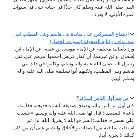
النبي صلى الله عليه وسلم كان جادًّا في حياته حتى في سنوات
عمره الأولى، لا يعرف
اجتماع المشركين على منابذة بني هاشم وبني المطلب ابني
عبد مناف وكتابة الصحيفة (سنوات الحصار)
ورد بأسانيد مختلفة عن الإمام موسى بن عقبة، عن الإمام ابن
إسحاق، وعن غيرهما، أن كفار قريش أجمعوا أمرهم على قتل
رسول الله صلى الله عليه وآله وسلم، وكلموا في ذلك بني
هاشم وبني المطلب، ولكنهم أبوا تسليمه صلى الله عليه وآله
وسلم إليهم.
من هم أول الناس إسلامًا؟
كان أول من آمن بالله وصدق صديقة النساء خديجة، فقامت
بأعباء الصديقية؛ قال لها صلى الله عليه وآله وسلم: «خشيت
على نفسي»، فقالت: أبشر فو الله لا يخزيك الله أبدا، ثم
استدلت بما فيه من الصفات والأخلاق والشيم على أن من كان
كذلك لا يخزى أبدا.