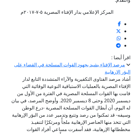
والتقدم.
المركز الإعلامي بدار الإفتاء المصرية ٥-٧-٢٠١٧م
اقرأ أيضا :
مرصد الإفتاء يشيد بجهود القوات المسلحة في القضاء على
البؤر الإرهابية
أشاد مرصد الفتاوى التكفيرية والآراء المتشددة التابع لدار
الإفتاء المصرية بالعمليات الاستباقية النوعية الوقائية التي
قامت بها القوات المسلحة المصرية في الفترة من الأول من
ديسمبر 2020 وحتى 8 ديسمبر 2020. وأوضح المرصد، في بيان
له اليوم، أن أبطال القوات المسلحة المصرية -درع الوطن
وسيفه- قد تمكنوا من رصد وتتبع وتدمير عدد من البؤر الإرهابية
التي تتخذ منها العناصر الإرهابية ملجأً ومرتكزًا لتنفيـذ
مخططاتها الإرهابية، فقد أسفرت مساعي أفراد القوات