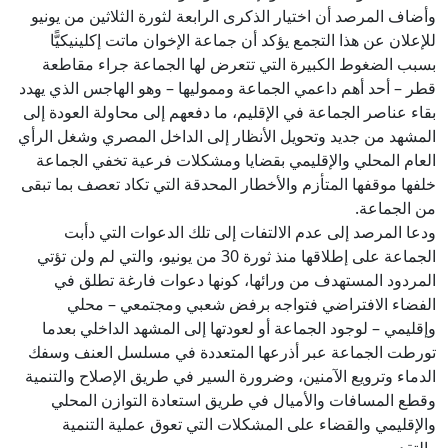
وأضاف المرصد أن اختيار الذكرى الرابعة لثورة الثلاثين من يونيو
للإعلان عن هذا التجمع يؤكد أن جماعة الإخوان ماتت إكلينيكيًّا
بسبب الضغوط الكبيرة التي تتعرض لها الجماعة جراء مقاطعة
قطر – أحد أهم داعمي الجماعة ومموليها – وهو الهاجس الذي يهدد
بقاء عناصر الجماعة في الإقليم، ما دفعهم إلى محاولة العودة إلى
المشهد من جديد وتحويل الأنظار إلى الداخل المصري وشغل الرأي
العام المحلي والإقليمي بقضايا ومشكلات فرعية تخفي الجماعة
خلفها موقفها المتأزم والأخطار المحدقة التي تكاد تعصف بما تبقى
من الجماعة.
ودعا المرصد إلى عدم الالتفات إلى تلك الدعوات التي دأبت
الجماعة على إطلاقها منذ ثورة 30 من يونيو، والتي لم ولن تؤتي
المردود المستهدف من ورائها، كونها دعوات فارغة تطلق في
الفضاء الافتراضي فتواجه برفض شعبي ومجتمعي – محلي
وإقليمي – لوجود الجماعة أو لعودتها إلى المشهد الداخلي بعدما
تورطت الجماعة عبر أذرعها المتعددة في مسلسل العنف وسفك
الدماء وترويع الآمنين، وضرورة السير في طريق الإصلاح والتنمية
وقطع المسافات والأميال في طريق استعادة التوازن المحلي
والإقليمي والقضاء على المشكلات التي تعوق عملية التنمية