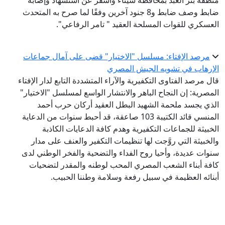
منطقة بئر العبد بمحافظة سيناء وأسفر عن استشهاد وإصابة
ضابط وصف ضابط و8 جنود آخرين وفقًا لما صرح به المتحدث
العسكري للقوات المسلحة العقيد " تامر الرفاعي".
مرصد الإفتاء: مسلسل "الاختيار" قضى على آمال جماعات
الإرهاب في تشويه الجيش المصري
قال مرصد الفتاوى التكفيرية والآراء المتشددة التابع لدار الإفتاء
المصرية: إن النجاح الباهر والانتشار الواسع لمسلسل "الاختيار"
الذي يجسد ملحمة الشهيد البطل العقيد أركان حرب أحمد
المنسي قائد الكتيبة 103 صاعقة، قد أحبط سنوات من الدعاية
الخبيثة للجماعات التكفيرية وهدم كافة الدعايات الكاذبة
والخبيثة التي روَّجت لها تنظيمات التكفير والعنف على مدار
سنوات عديدة، وأحيا روح الفداء والتضحية والفخر الوطني لدى
كافة أبناء الشعب المصري المحب لوطنه والمقدر لتضحيات
أبنائه العظيمة في سبيل رفعة وسلامة وطننا الحبيب.