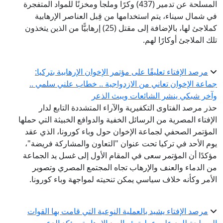
المسلحة عن تدمير (437) وكرًا وملجأً ومخزنًا للمواد المتفجرة
في شمال سيناء، يتم استخدامها من قِبل العناصر الإرهابية
كملاجئ لها، بالإضافة إلى مقتل (25) إرهابيًّا من الذين يتخذون
تلك الملاجئ أوكارًا لهم.
مرصد الإفتاء تعليقًا على مؤتمر الإخوان الإرهابية بتركيا:
جماعة الإخوان تعاني من الازدواجية .. خطاب علني سلمي ..
وآخر شبكي ينشر الشائعات ويبث الذعر
حذر مرصد الفتاوى التكفيرية والآراء المتشددة التابع لدار
الإفتاء المصرية من الرسائل الخفية والدوافع الخبيثة التي حملها
المؤتمر الصحفي لجماعة الإخوان حول وباء كورونا، الذي عقد
يوم الأحد في تركيا تحت عنوان "التعاون والمشاركة فريضة"،
مؤكدًا أن المؤتمر سعى في المقام الأول إلى غسل يد الجماعة
من الدماء والعنف والإرهاب تجاه المجتمع المصري وتصوير
الأمر وكأنه خلاف سياسي يمكن تنحيته لمواجهة وباء كورونا.
مرصد الإفتاء يشيد بالعملية النوعية التي قامت بها القوات