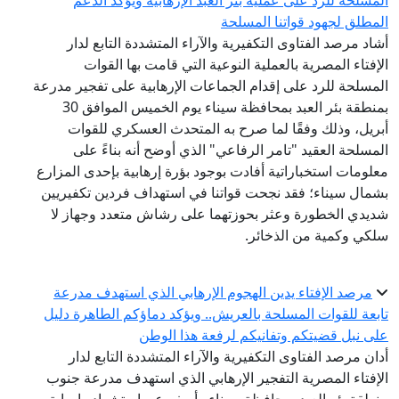
المسلحة للرد على عملية بئر العبد الإرهابية ويؤكد الدعم
المطلق لجهود قواتنا المسلحة
أشاد مرصد الفتاوى التكفيرية والآراء المتشددة التابع لدار
الإفتاء المصرية بالعملية النوعية التي قامت بها القوات
المسلحة للرد على إقدام الجماعات الإرهابية على تفجير مدرعة
بمنطقة بئر العبد بمحافظة سيناء يوم الخميس الموافق 30
أبريل، وذلك وفقًا لما صرح به المتحدث العسكري للقوات
المسلحة العقيد "تامر الرفاعي" الذي أوضح أنه بناءً على
معلومات استخباراتية أفادت بوجود بؤرة إرهابية بإحدى المزارع
بشمال سيناء؛ فقد نجحت قواتنا في استهداف فردين تكفيريين
شديدي الخطورة وعثر بحوزتهما على رشاش متعدد وجهاز لا
سلكي وكمية من الذخائر.
مرصد الإفتاء يدين الهجوم الإرهابي الذي استهدف مدرعة
تابعة للقوات المسلحة بالعريش.. ويؤكد دماؤكم الطاهرة دليل
على نبل قضيتكم وتفانيكم لرفعة هذا الوطن
أدان مرصد الفتاوى التكفيرية والآراء المتشددة التابع لدار
الإفتاء المصرية التفجير الإرهابي الذي استهدف مدرعة جنوب