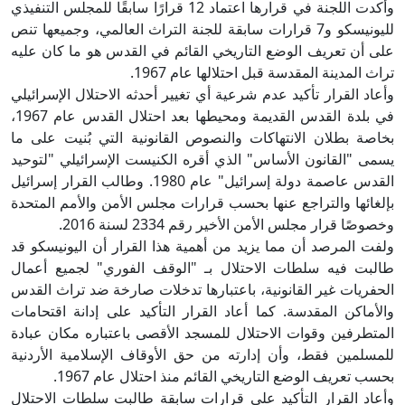
وأكدت اللجنة في قرارها اعتماد 12 قرارًا سابقًا للمجلس التنفيذي
لليونيسكو و7 قرارات سابقة للجنة التراث العالمي، وجميعها تنص
على أن تعريف الوضع التاريخي القائم في القدس هو ما كان عليه
تراث المدينة المقدسة قبل احتلالها عام 1967.
وأعاد القرار تأكيد عدم شرعية أي تغيير أحدثه الاحتلال الإسرائيلي
في بلدة القدس القديمة ومحيطها بعد احتلال القدس عام 1967،
بخاصة بطلان الانتهاكات والنصوص القانونية التي بُنيت على ما
يسمى "القانون الأساس" الذي أقره الكنيست الإسرائيلي "لتوحيد
القدس عاصمة دولة إسرائيل" عام 1980. وطالب القرار إسرائيل
بإلغائها والتراجع عنها بحسب قرارات مجلس الأمن والأمم المتحدة
وخصوصًا قرار مجلس الأمن الأخير رقم 2334 لسنة 2016.
ولفت المرصد أن مما يزيد من أهمية هذا القرار أن اليونيسكو قد
طالبت فيه سلطات الاحتلال بـ "الوقف الفوري" لجميع أعمال
الحفريات غير القانونية، باعتبارها تدخلات صارخة ضد تراث القدس
والأماكن المقدسة. كما أعاد القرار التأكيد على إدانة اقتحامات
المتطرفين وقوات الاحتلال للمسجد الأقصى باعتباره مكان عبادة
للمسلمين فقط، وأن إدارته من حق الأوقاف الإسلامية الأردنية
بحسب تعريف الوضع التاريخي القائم منذ احتلال عام 1967.
وأعاد القرار التأكيد على قرارات سابقة طالبت سلطات الاحتلال