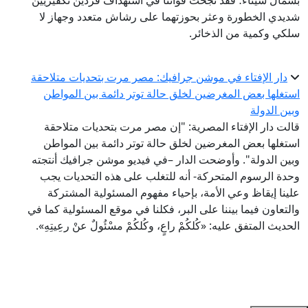
بشمال سيناء؛ فقد نجحت قواتنا في استهداف فردين تكفيريين
شديدي الخطورة وعثر بحوزتهما على رشاش متعدد وجهاز لا
سلكي وكمية من الذخائر.
دار الإفتاء في موشن جرافيك: مصر مرت بتحديات متلاحقة
استغلها بعض المغرضين لخلق حالة توتر دائمة بين المواطن
وبين الدولة
قالت دار الإفتاء المصرية: "إن مصر مرت بتحديات متلاحقة
استغلها بعض المغرضين لخلق حالة توتر دائمة بين المواطن
وبين الدولة". وأوضحت الدار –في فيديو موشن جرافيك أنتجته
وحدة الرسوم المتحركة- أنه للتغلب على هذه التحديات يجب
علينا إيقاظ وعي الأمة، بإحياء مفهوم المسئولية المشتركة
والتعاون فيما بيننا على البر، فكلنا في موقع المسئولية كما في
الحديث المتفق عليه: «كُلكُمْ راعٍ، وكُلكُمْ مسْئُولٌ عنْ رعِيتِهِ».