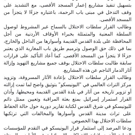
بتسهيل تنفيذ مشاريع إعمار المسجد الأقصى، مع التشديد على
وقف التدخل في مبنى باب الرحمة، باعتباره جزءًا لا يتجزأ من
المسجد الأقصى.
وطالب القرار سلطات الاحتلال بالسماح غير المشروط لوصول
السلطة المعنية والمتمثلة بخبراء الأوقاف الأردنية من أجل
المحافظة على بلدة القدس القديمة وأسوارها من الداخل والخارج،
بما في ذلك حق الوصول وترميم طريق باب المغاربة الذي يعتبر
جزءًا لا يتجزأ من المسجد الأقصى. كما أعاد التأكيد على قرارات
سابقة طالبت سلطات الاحتلال بوقف جميع مشاريع التهويد وإزالة
آثار الدمار الناجم عن هذه المشاريع.
وطالب القرار سلطات الاحتلال بإعادة الآثار المسروقة، وتزويد
مركز التراث العالمي في "اليونيسكو" بتوثيق واضح لما تمت إزالته
أو تزوير تاريخه من آثار في بلدة القدس القديمة ومحيطها. وأدان
القرار استمرار إسرائيل بمنع بعثة المراقبة وتعيين ممثل دائم
لليونيسكو في شرق القدس لكتابة تقارير دورية حول حالة الحفاظ
على تراث مدينة القدس وأسوارها والمخالفات التي ترتكبها
سلطات الاحتلال بهذا الخصوص.
ودعا المرصد إلى استثمار قرار اليونيسكو في التقدم للمؤسسات