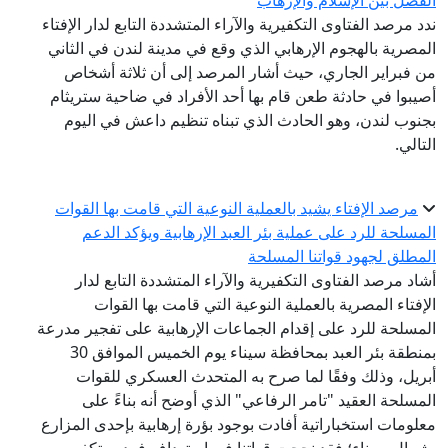
الفصل بين الإسلام والإرهاب
ندد مرصد الفتاوى التكفيرية والآراء المتشددة التابع لدار الإفتاء
المصرية بالهجوم الإرهابي الذي وقع في مدينة لندن في الثاني
من فبراير الجاري، حيث أشار المرصد إلى أن ثلاثة أشخاص
أصيبوا في حادثة طعن قام بها أحد الأفراد في ضاحية ستريثام
بجنوب لندن، وهو الحادث الذي تبناه تنظيم داعش في اليوم
التالي.
مرصد الإفتاء يشيد بالعملية النوعية التي قامت بها القوات
المسلحة للرد على عملية بئر العبد الإرهابية ويؤكد الدعم
المطلق لجهود قواتنا المسلحة
أشاد مرصد الفتاوى التكفيرية والآراء المتشددة التابع لدار
الإفتاء المصرية بالعملية النوعية التي قامت بها القوات
المسلحة للرد على إقدام الجماعات الإرهابية على تفجير مدرعة
بمنطقة بئر العبد بمحافظة سيناء يوم الخميس الموافق 30
أبريل، وذلك وفقًا لما صرح به المتحدث العسكري للقوات
المسلحة العقيد "تامر الرفاعي" الذي أوضح أنه بناءً على
معلومات استخباراتية أفادت بوجود بؤرة إرهابية بإحدى المزارع