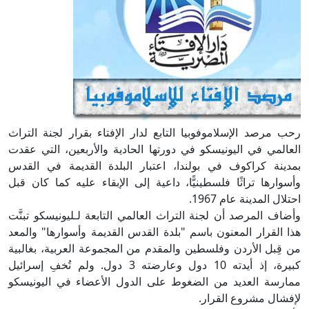
رحب مرصد الإسلاموفوبيا التابع لدار الإفتاء بقرار لجنة التراث
العالمي في اليونيسكو في دورتها الحادية والأربعين، التي عقدت
بمدينة كراكوف في بولندا، اعتبار البلدة القديمة في القدس
وأسوارها تراثًا فلسطينيًّا، داعية إلى الإبقاء عليه كما كان قبل
احتلال المدينة عام 1967.
وأضاف المرصد أن لجنة التراث العالمي التابعة لـليونيسكو تبنَّت
هذا القرار المعنون باسم "بلدة القدس القديمة وأسوارها" والمعد
من قِبل الأردن وفلسطين والمقدم من المجموعة العربية، بغالبية
كبيرة، إذ أيدته 10 دول وعارضته 3 دول. ولم تُخفِ إسرائيل
ممارسة العديد من الضغوط على الدول الأعضاء في اليونيسكو
لإفشال مشروع القرار.