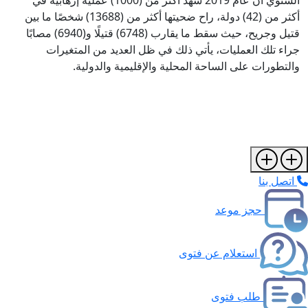
السنوي أن عام 2019 شهد أكثر من (1000) عملية إرهابية في
أكثر من (42) دولة، راح ضحيتها أكثر من (13688) شخصًا ما بين
قتيل وجريح، حيث سقط ما يقارب (6748) قتيلًا و(6940) مصابًا
جراء تلك العمليات، يأتي ذلك في ظل العديد من المتغيرات
والتطورات على الساحة المحلية والإقليمية والدولية.
اتصل بنا
حجز موعد
استعلام عن فتوى
طلب فتوى