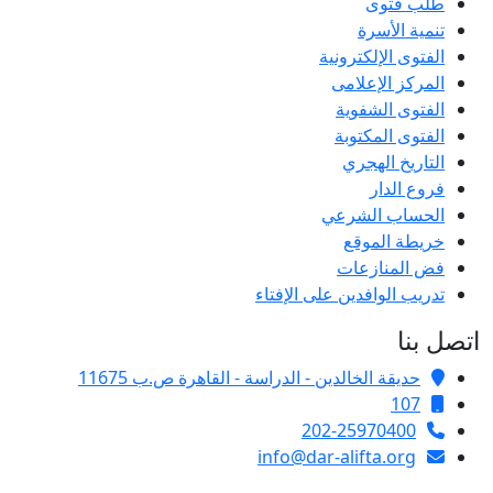
طلب فتوى
تنمية الأسرة
الفتوى الإلكترونية
المركز الإعلامى
الفتوى الشفوية
الفتوى المكتوبة
التاريخ الهجري
فروع الدار
الحساب الشرعي
خريطة الموقع
فض المنازعات
تدريب الوافدين على الإفتاء
اتصل بنا
حديقة الخالدين - الدراسة - القاهرة ص.ب 11675
107
202-25970400
info@dar-alifta.org