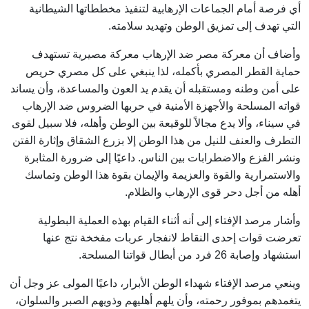
أي فرصة أمام الجماعات الإرهابية لتنفيذ مخططاتها الشيطانية
التي تهدف إلى تمزيق الوطن وتهديد سلامته.
وأضاف أن معركة مصر ضد الإرهاب معركة مصيرية تستهدف
حماية القطر المصري بأكمله، لذا ينبغي على كل مصري حريص
على أمن وطنه ومستقبله أن يقدم يد العون والمساعدة، وأن يساند
قواته المسلحة والأجهزة الأمنية في حربها الضروس ضد الإرهاب
في سيناء، وألا يدع مجالاً للوقيعة بين الوطن وأهله، فلا سبيل لقوى
التطرف والعنف للنيل من هذا الوطن إلا بزرع الشقاق وإثارة الفتن
ونشر الفزع والاضطرابات بين الناس. داعيًا إلى ضرورة المثابرة
والاستمرارية والقوة والعزيمة والإيمان بقوة هذا الوطن وتماسك
أهله من أجل دحر قوى الإرهاب والظلام.
وأشار مرصد الإفتاء إلى أنه أثناء القيام بهذه العملية البطولية
تعرضت قوات إحدى النقاط لانفجار عربات مفخخة نتج عنها
استشهاد وإصابة 26 فرد من أبطال قواتنا المسلحة.
وينعي مرصد الإفتاء شهداء الوطن الأبرار، داعيًا المولى عز وجل أن
يتغمدهم بموفور رحمته، وأن يلهم أهليهم وذويهم الصبر والسلوان،