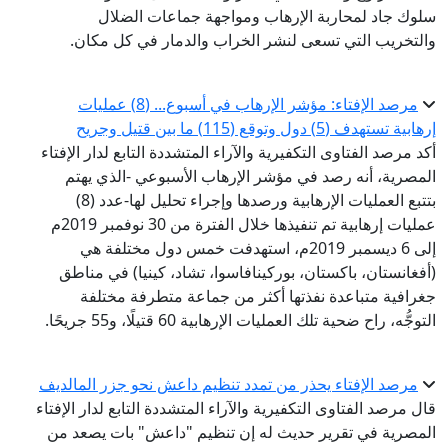
سلوك جاد لمحاربة الإرهاب ومواجهة جماعات الضلال
والتخريب التي تسعى لنشر الخراب والدمار في كل مكان.
مرصد الإفتاء: مؤشر الإرهاب في أسبوع... (8) عمليات
إرهابية تستهدف (5) دول وتوقع (115) ما بين قتيل وجريح
أكد مرصد الفتاوى التكفيرية والآراء المتشددة التابع لدار الإفتاء
المصرية، أنه رصد في مؤشر الإرهاب الأسبوعي -الذي يهتم
بتتبع العمليات الإرهابية ورصدها وإجراء تحليل لها-عدد (8)
عمليات إرهابية تم تنفيذها خلال الفترة من 30 نوفمبر 2019م
إلى 6 ديسمبر 2019م، استهدفت خمس دول مختلفة هي
(أفغانستان، باكستان، بوركينافاسوا، تشاد، كينيا) في مناطق
جغرافية متباعدة نفذتها أكثر من جماعة متطرفة مختلفة
التوجُّه، راح ضحية تلك العمليات الإرهابية 60 قتيلًا، و55 جريحًا.
مرصد الإفتاء يحذر من تمدد تنظيم داعش نحو جزر المالديف
قال مرصد الفتاوى التكفيرية والآراء المتشددة التابع لدار الإفتاء
المصرية في تقرير حديث له إن تنظيم "داعش" بات يصعد من