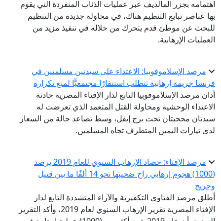
اهتمامه بجزر المالديف عبر عمليات الذئاب المنفردة التي يقوم
بها عناصر تبايع التنظيم هناك، في محاولة جديدة من التنظيم
للبحث عن موطئ قدم يتحرك من خلاله في تنفيذ مزيد من
العمليات الإرهابية.
مرصد الإسلاموفوبيا: الاعتداء على سيدتين مسلمتين في
فرنسا جريمة إرهابية تتطلب استنفارًا مجتمعيًّا لمنع تكراره
أدان مرصد الإسلاموفوبيا التابع لدار الإفتاء المصرية حادثة
الاعتداء الوحشية ومحاولة القتل المتعمد الذي تعرضت له
سيدتان محجبتان تحت برج إيفل، وسط تصاعد حالة من السعار
لدى تيارات اليمين المتطرف تجاه المسلمين.
مرصد الإفتاء: حصاد الإرهاب السنوي للعام 2019 يرصد
(1000) هجوم إرهابي راح ضحيتها نحو 14 ألفًا ما بين قتيل
وجريح
أطلق مرصد الفتاوى التكفيرية والآراء المتشددة التابع لدار
الإفتاء المصرية تقرير الإرهاب السنوي لعام 2019، وأكد التقرير