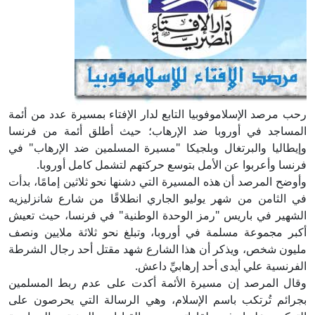
رحب مرصد الإسلاموفوبيا التابع لدار الإفتاء بمسيرة عدد من أئمة
المساجد في أوروبا ضد الإرهاب؛ حيث أطلق أئمة من فرنسا
وإيطاليا والبرتغال وبلجيكا "مسيرة المسلمين ضد الإرهاب" في
فرنسا وأعربوا عن الأمل بتوسع حركتهم لتشمل كامل أوروبا.
وأوضح المرصد أن هذه المسيرة التي دشنها نحو ثلاثين إمامًا، بدأت
في الثامن من شهر يوليو الجاري انطلاقًا من شارع شانزليزيه
الشهير في باريس "رمز الوحدة الوطنية" في فرنسا، حيث تعيش
أكبر مجموعة مسلمة في أوروبا، وتبلغ نحو ثلاثة ملايين ونصف
مليون شخص، ويذكر أن هذا الشارع شهد مقتل أحد رجال الشرطة
الفرنسية علي أيدى أحد إرهابيِّ داعش.
وقال المرصد إن مسيرة الأئمة أكدت على عدم ربط المسلمين
بجرائم تُرتكب باسم الإسلام، وهي الرسالة التي يحرصون على