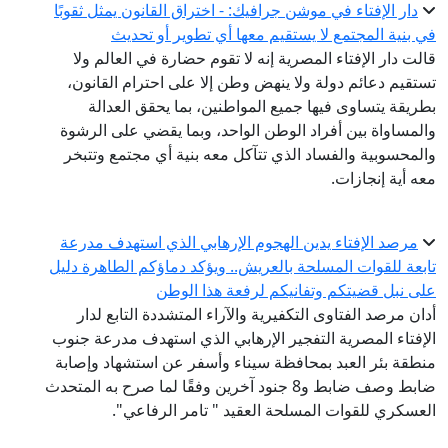
دار الإفتاء في موشن جرافيك: - اختراق القانون يمثل ثقوبًا
في بنية المجتمع لا يستقيم معها أي تطوير أو تحديث
قالت دار الإفتاء المصرية إنه لا تقوم حضارة في العالم ولا
تستقيم دعائم دولة ولا ينهض وطن إلا على احترام القانون،
بطريقة يتساوى فيها جميع المواطنين، بما يحقق العدالة
والمساواة بين أفراد الوطن الواحد، وبما يقضي على الرشوة
والمحسوبية والفساد الذي تتآكل معه بنية أي مجتمع وتتبخر
معه أية إنجازات.
مرصد الإفتاء يدين الهجوم الإرهابي الذي استهدف مدرعة
تابعة للقوات المسلحة بالعريش.. ويؤكد دماؤكم الطاهرة دليل
على نبل قضيتكم وتفانيكم لرفعة هذا الوطن
أدان مرصد الفتاوى التكفيرية والآراء المتشددة التابع لدار
الإفتاء المصرية التفجير الإرهابي الذي استهدف مدرعة جنوب
منطقة بئر العبد بمحافظة سيناء وأسفر عن استشهاد وإصابة
ضابط وصف ضابط و8 جنود آخرين وفقًا لما صرح به المتحدث
العسكري للقوات المسلحة العقيد " تامر الرفاعي".