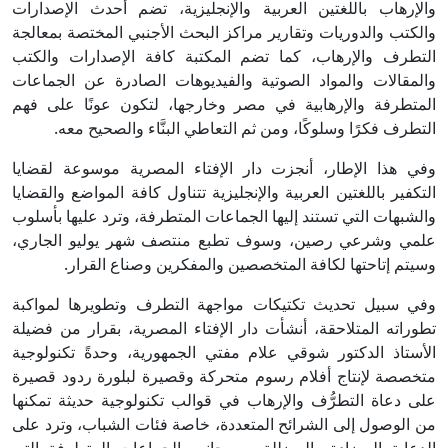
والإرهاب باللغتين العربية والإنجليزية، تضم أحدث الإصدارات
والكتب والدوريات وتقارير مراكز البحث الأجنبي المختصة بمعالجة
التطرف والإرهاب، كما تضم المكتبة كافة الإصدارات والكتب
والمقالات والمواد الصوتية والفيديوهات الصادرة عن الجماعات
المتطرفة والإرهابية في مصر وخارجها، لتكون عونًا على فهم
التطرف فكرًا وسلوكًا، ومن ثم التعاطي البنَّاء والصحيح معه.
وفي هذا الإطار، أنجزت دار الإفتاء المصرية موسوعة لقضايا
التكفير باللغتين العربية والإنجليزية تتناول كافة المواضع والقضايا
والشبهات التي تستند إليها الجماعات المتطرفة، وترد عليها بأسلوب
علمي وشرعي رصين، وسوف تطبع منتصف شهر يوليو الجاري،
وسيتم إتاحتها لكافة المتخصصين والمفكرين وصناع القرار.
وفي سبيل تحديث تكتيكات مواجهة التطرف وتطويرها لمواكبة
تطوراته المتلاحقة، أنشأت دار الإفتاء المصرية، بقرار من فضيلة
الأستاذ الدكتور شوقي علام مفتي الجمهورية، وحدةً تكنولوجية
متخصصة لإنتاج أفلام رسوم متحركة وقصيرة لبلورة ردود قصيرة
على دعاة التطرُّف والإرهاب في قوالب تكنولوجية حديثة تمكنها
من الوصول إلى الشرائح المتعددة، خاصة فئات الشباب، وترد على