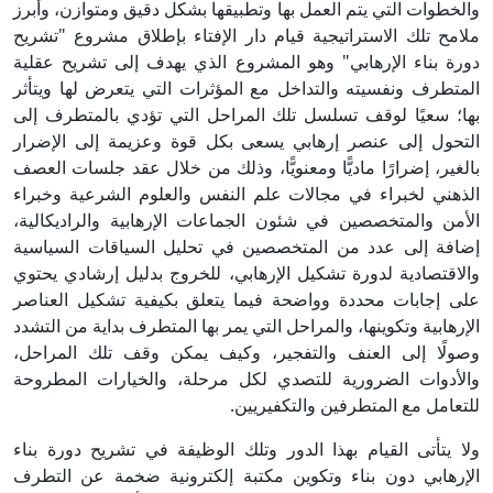
والخطوات التي يتم العمل بها وتطبيقها بشكل دقيق ومتوازن، وأبرز
ملامح تلك الاستراتيجية قيام دار الإفتاء بإطلاق مشروع "تشريح
دورة بناء الإرهابي" وهو المشروع الذي يهدف إلى تشريح عقلية
المتطرف ونفسيته والتداخل مع المؤثرات التي يتعرض لها ويتأثر
بها؛ سعيًا لوقف تسلسل تلك المراحل التي تؤدي بالمتطرف إلى
التحول إلى عنصر إرهابي يسعى بكل قوة وعزيمة إلى الإضرار
بالغير، إضرارًا ماديًّا ومعنويًّا، وذلك من خلال عقد جلسات العصف
الذهني لخبراء في مجالات علم النفس والعلوم الشرعية وخبراء
الأمن والمتخصصين في شئون الجماعات الإرهابية والراديكالية،
إضافة إلى عدد من المتخصصين في تحليل السياقات السياسية
والاقتصادية لدورة تشكيل الإرهابي، للخروج بدليل إرشادي يحتوي
على إجابات محددة وواضحة فيما يتعلق بكيفية تشكيل العناصر
الإرهابية وتكوينها، والمراحل التي يمر بها المتطرف بداية من التشدد
وصولًا إلى العنف والتفجير، وكيف يمكن وقف تلك المراحل،
والأدوات الضرورية للتصدي لكل مرحلة، والخيارات المطروحة
للتعامل مع المتطرفين والتكفيريين.
ولا يتأتى القيام بهذا الدور وتلك الوظيفة في تشريح دورة بناء
الإرهابي دون بناء وتكوين مكتبة إلكترونية ضخمة عن التطرف