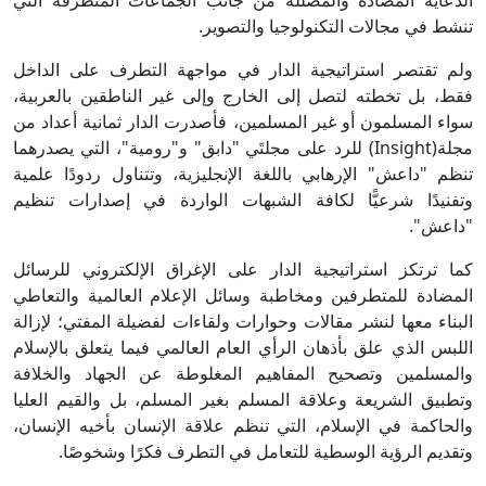
الدعاية المضادة والمضللة من جانب الجماعات المتطرفة التي
تنشط في مجالات التكنولوجيا والتصوير.
ولم تقتصر استراتيجية الدار في مواجهة التطرف على الداخل
فقط، بل تخطته لتصل إلى الخارج وإلى غير الناطقين بالعربية،
سواء المسلمون أو غير المسلمين، فأصدرت الدار ثمانية أعداد من
مجلة(Insight) للرد على مجلتَي "دابق" و"رومية"، التي يصدرهما
تنظم "داعش" الإرهابي باللغة الإنجليزية، وتتناول ردودًا علمية
وتفنيدًا شرعيًّا لكافة الشبهات الواردة في إصدارات تنظيم
"داعش".
كما ترتكز استراتيجية الدار على الإغراق الإلكتروني للرسائل
المضادة للمتطرفين ومخاطبة وسائل الإعلام العالمية والتعاطي
البناء معها لنشر مقالات وحوارات ولقاءات لفضيلة المفتي؛ لإزالة
اللبس الذي علق بأذهان الرأي العام العالمي فيما يتعلق بالإسلام
والمسلمين وتصحيح المفاهيم المغلوطة عن الجهاد والخلافة
وتطبيق الشريعة وعلاقة المسلم بغير المسلم، بل والقيم العليا
والحاكمة في الإسلام، التي تنظم علاقة الإنسان بأخيه الإنسان،
وتقديم الرؤية الوسطية للتعامل في التطرف فكرًا وشخوصًا.