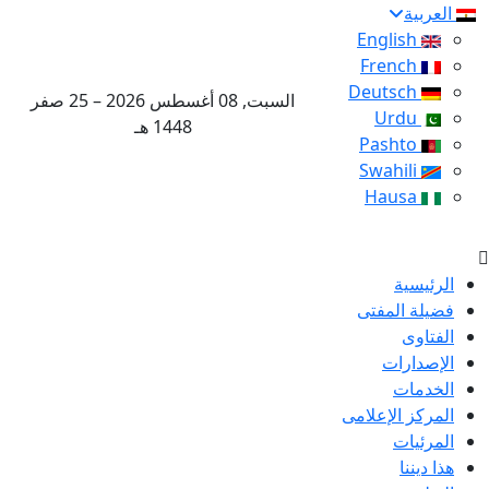
العربية
English
French
Deutsch
السبت, 08 أغسطس 2026 – 25 صفر
Urdu
1448 هـ
Pashto
Swahili
Hausa
الرئيسية
فضيلة المفتى
الفتاوى
الإصدارات
الخدمات
المركز الإعلامى
المرئيات
هذا ديننا