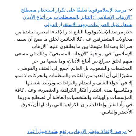
مرصد الإسلاموفوبيا تعليقًا على تكرار استخدام مصطلح
"الإرهاب الإسلامي": التنابز بالمصطلحات بين أتباع الأديان
يشعل فتيل الصراعات ويهدد الاستقرار الدولي
حذر مرصد الإسلاموفوبيا التابع لدار الإفتاء المصرية بشدة من
محاولات المتطرفين على كلا الجانبين لخلق ما يصح أن يسمى
صراعًا وصدامًا متوهمًا بين ما يطلقون عليه "الإرهاب
الإسلامي" في مواجهة "الإرهاب المسيحي"، وذلك في مسعى
منهم لخلق صراع بين أتباع الأديان، وما يتبعها من جر
المجتمعات والشعوب، بل العالم أجمع إلى العنف والفوضى،
مشيرًا إلى أن العديد من الفئات والمنظمات والحركات لا تنمو
إلا في أجواء العنف والصدام والنزاعات، وترتبط شعبيتها
ومكاسبها بمدى انتشار أفكار الكراهية والعنصرية، وعلى كافة
المؤسسات والهيئات والشخصيات العاقلة أن تضطلع بدورها
في وأد الفتن وإطفاء نيران الكراهية التي يراد لها أن تحرق
الأخضر واليابس.
مرصد الإفتاء: مؤشر الإرهاب يرتفع بشدة قبيل أعياد