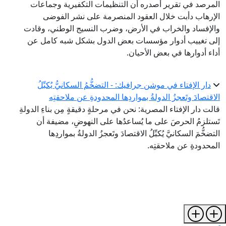
المرصد في تقرير أصدره أن التنظيمات التكفيرية وجماعات
الإرهاب دأبت خلال العقود المنصرمة على نشر الفوضى
والإفساد والخراب في الأرض، وضرب النسيج الوطني، وقادت
إلى تغييب أدوار مؤسسات بعض الدول بشكل شبه كامل عن
أداء أدوارها في بعض الأحيان.
دار الإفتاء في موشن جرافيك: - التضخُّمُ السكانيُّ يُكبِّلُ
الاقتصادَ وتَعجزُ الدولةُ بمواردِها المحدودةِ عن ملاحقتِه
قالت دار الإفتاء المصرية: نحن في مرحلةٍ دقيقةٍ مِن بناءِ الدولةِ
تَستلزمُ الحرصَ على ما يُساعدُها على النهوضِ، مضيفة أن
التضخُّمَ السكانيَّ يُكبِّلُ الاقتصادَ وتَعجزُ الدولةُ بمواردِها
المحدودةِ عن ملاحقتِه.