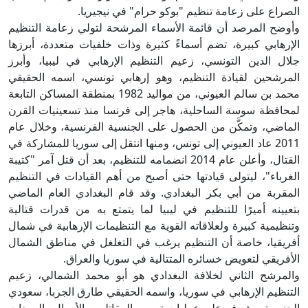
الصراع على زعامة تنظيم "بوكو حرام" في نيجيريا.
وأوضح المرصد أن قائمة الأسماء المرشحة لتولي زعامة التنظيم
الإرهابي كبيرة، تضم أسماءً كثيرة وذات خلفيات متعددة، أبرزها
جلال الدين التونسي، زعيم التنظيم الإرهابي في ليبيا، وأبرز
المرشحين لقيادة التنظيم، وهو إرهابي تونسي، اسمه الحقيقي
محمد بن سالم العيوني، من مواليد 1982 بمنطقة المساكن التابعة
لمحافظة سوسة الساحلية، هاجر إلى فرنسا منذ تسعينيات القرن
الماضي، وتمكَّن من الحصول على الجنسية الفرنسية، وخلال عام
2011 عاد العيوني إلى تونس، ومنها انتقل إلى سوريا للمشاركة في
القتال، وأعلن عام 2014 انضمامه للتنظيم، بعد أن قتل آمر "كتيبة
الغرباء"، ليتولى قيادتها حتى أصبح من أهم القيادات في التنظيم
المقربة من أبي بكر البغدادي. وقد قام البغدادي العام الماضي
بتعيينه أميرًا للتنظيم في ليبيا لما يتمتع به من قدرات قتالية
وتنظيمية كبيرة ولعلاقاته القوية مع التنظيمات الإرهابية في شمال
أفريقيا، خاصة أن التنظيم يرغب في التغلغل في مناطق الشمال
الأفريقي لتعويض خسائره المتتالية في سوريا والعراق.
والمرشح الثاني لخلافة البغدادي هو أبو محمد الشمالي، زعيم
التنظيم الإرهابي في سوريا، واسمه الحقيقي طارق الجربا، سعودي