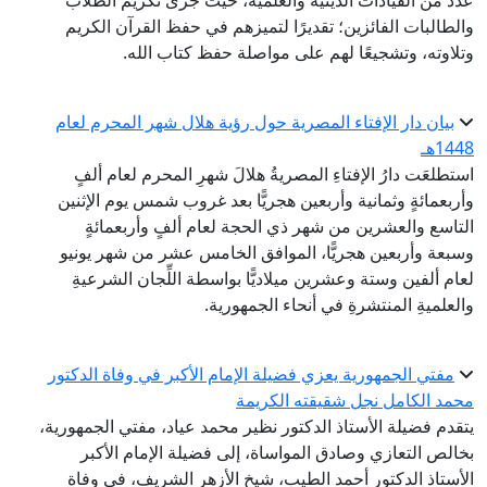
عدد من القيادات الدينية والعلمية، حيث جرى تكريم الطلاب
والطالبات الفائزين؛ تقديرًا لتميزهم في حفظ القرآن الكريم
وتلاوته، وتشجيعًا لهم على مواصلة حفظ كتاب الله.
بيان دار الإفتاء المصرية حول رؤية هلال شهر المحرم لعام
1448هـ
استطلعَت دارُ الإفتاءِ المصريةُ هلالَ شهرِ المحرم لعام ألفٍ
وأربعمائةٍ وثمانية وأربعين هجريًّا بعد غروب شمس يوم الإثنين
التاسع والعشرين من شهر ذي الحجة لعام ألفٍ وأربعمائةٍ
وسبعة وأربعين هجريًّا، الموافق الخامس عشر من شهر يونيو
لعام ألفين وستة وعشرين ميلاديًّا بواسطة اللِّجان الشرعيةِ
والعلميةِ المنتشرةِ في أنحاء الجمهورية.
مفتي الجمهورية يعزي فضيلة الإمام الأكبر في وفاة الدكتور
محمد الكامل نجل شقيقته الكريمة
يتقدم فضيلة الأستاذ الدكتور نظير محمد عياد، مفتي الجمهورية،
بخالص التعازي وصادق المواساة، إلى فضيلة الإمام الأكبر
الأستاذ الدكتور أحمد الطيب، شيخ الأزهر الشريف، في وفاة