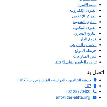
تنمية الأسرة
الفتوى الإلكترونية
المركز الإعلامى
الفتوى الشفوية
الفتوى المكتوبة
التاريخ الهجري
فروع الدار
الحساب الشرعي
خريطة الموقع
فض المنازعات
تدريب الوافدين على الإفتاء
اتصل بنا
حديقة الخالدين - الدراسة - القاهرة ص.ب 11675
107
202-25970400
info@dar-alifta.org