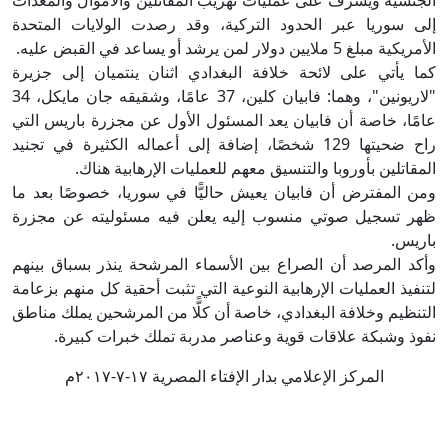
الجنسية ويشرف على عمليات تهريب المقاتلين والأموال والمعدات
إلى سوريا عبر الحدود التركية، وقد رصدت الولايات المتحدة
الأمريكية مبلغ 5 ملايين دولار لمن يرشد أو يساعد في القبض عليه.
كما يأتي على لائحة خلافة البغدادي اثنان ينتميان إلى جزيرة
"لاريونين"، وهما: فابيان كلين، 37 عامًا، وشقيقه جان مايكل، 34
عامًا، خاصة أن فابيان يعد المسئول الأول عن مجزرة باريس التي
راح ضحيتها 129 شخصًا، إضافة إلى أعماله الكثيرة في تجنيد
المقاتلين بأوروبا والتنسيق معهم للعمليات الإرهابية هناك.
ومن المفترض أن فابيان يعيش حاليًّا في سوريا، خصوصًا بعد ما
ظهر تسجيل صوتي منسوب إليه يعلن فيه مسئوليته عن مجزرة
باريس.
وأكد المرصد أن الصراع بين الأسماء المرشحة ينذر بسباق بينهم
لتنفيذ العمليات الإرهابية النوعية التي تثبت أحقية كل منهم بزعامة
التنظيم وخلافة البغدادي، خاصة أن كلًّا من المرشحين يملك مناطق
نفوذ وشبكة علاقات قوية وعناصر مدربة تملك خبرات كبيرة.
المركز الإعلامي بدار الإفتاء المصرية ١٧-٧-٢٠١٧م