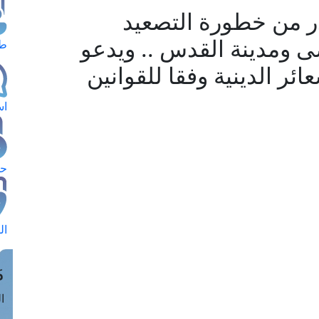
ذر من خطورة التصعيد
ى ومدينة القدس .. ويدعو
طل
ائر الدينية وفقا للقوانين
اس
حج
ال
م
الق