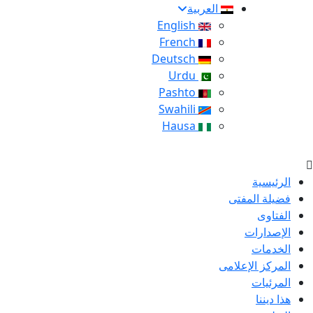
العربية
English
French
Deutsch
Urdu
Pashto
Swahili
Hausa
الرئيسية
فضيلة المفتى
الفتاوى
الإصدارات
الخدمات
المركز الإعلامى
المرئيات
هذا ديننا