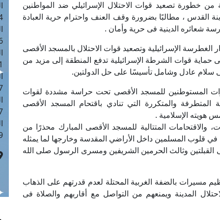
رية من خطورة تصعيد قوات الاحتلال الإسرائيلي ضد المواطنين
ا
 القدس ، مطالبًا بضرورة وقف العنف واحترام حرية العبادة
 :44
ة شعائره الدينية فى حرية وأمان .
ا
 :19
رار الغطرسة الإسرائيلية وتصعيد قوات الاحتلال بالمسجد الأقصى
ا
 حماية قوات الشرطة الإسرائيلية تدفع المنطقة إلى مزيد من
 : 0
سلام عادل وشامل تأسيسًا على حل الدولتين.
ا
7
رات المستوطنين للمسجد الأقصى تحت حراسة مشددة لقوات
ا
ية المتطرفة والمتكررة التي تنادي باقتحام المسجد الأقصى
: 41
 هويته الإسلامية .
ا
 والاقتحامات المتتالية للمسجد الأقصى المبارك محذرًا من
 :6
 في قلوب المسلمين داخل الأراضي المقدسة وخارجها لما يمثله
 القبلتين وثالث الحرمين الشريفين ومسرى الرسول صلى الله
يم مسيرات بالضفة الغربية المحتلة لعدم قدرتهم على الذهاب
حتلال المدينة ويمنعهم من التواصل مع أقاربهم والصلاة فى