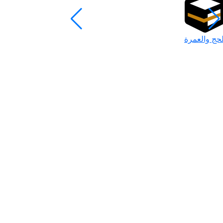
لحج والعمرة
رمضان