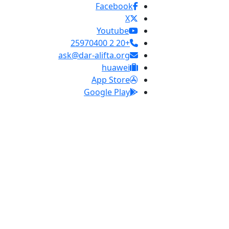
Facebook
X
Youtube
+20 2 25970400
ask@dar-alifta.org
huawei
App Store
Google Play