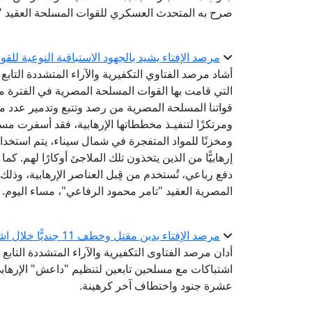
صرح به المتحدث العسكري للقوات المسلحة العقيد " 
مرصد الإفتاء يشيد بالجهود الاستباقية النوعية ل
أشاد مرصد الفتاوي التكفيرية والآراء المتشددة التابع ل
قواتنا المسلحة المصرية من رصد وتتبع وتدمير عدد من ال
دفع رباعي، تُستخدم من قِبل العناصر الإرهابية، وذلك
المصرية العقيد "تامر محمود الرفاعي"، مساء اليوم.
مرصد الإفتاء يدين مقتل وخطف 11 جنديًّا خلال اشتباكات مع مسلحي تنظيم "داعش" شمال شرقي نيجيريا
اشتباكات مع مسلحين تابعين لتنظيم "داعش" الإرهابي
عشرة جنود واختطاف آخر كرهينة.