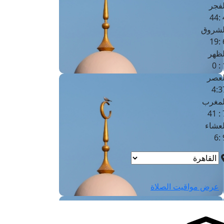
لفجر
4
لشروق
6
لظهر
1
لعصر
4:3
لمغرب
7 
لعشاء
9
عرض مواقيت الصلاة