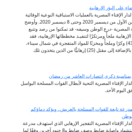
ء على البؤر الإرهابية
دار الإفتاء المصرية بالعمليات الاستباقية النوعية الوقائية
التي قامت بها القوات المسلحة المصرية في الفترة من الأول من ديسمبر 2020 وحتى 8 ديسمبر 2020. وأوضح
ة المصرية -درع الوطن وسيفه- قد تمكنوا من رصد وتتبع
لإرهابية ملجأً ومرتكزًا لتنفيـذ مخططاتها الإرهابية، فقد
أسفرت مساعي أفراد القوات المسلحة عن تدمير (437) وكرًا وملجأً ومخزنًا للمواد المتفجرة في شمال سيناء،
يتم استخدامها من قِبل العناصر الإرهابية كملاجئ لها، بالإضافة إلى مقتل (25) إرهابيًّا من الذين يتخذون تلك
ة بمناسبة ذكرى انتصارات العاشر من رمضان
لدار الإفتاء المصرية التحية لأبطال القوات المسلحة البواسل
 اليوم الأحد.
مدرعة تابعة للقوات المسلحة بالعريش.. ويؤكد دماؤكم
لوطن
 لدار الإفتاء المصرية التفجير الإرهابي الذي استهدف مدرعة
جنوب منطقة بئر العبد بمحافظة سيناء وأسفر عن استشهاد وإصابة ضابط وصف ضابط و8 جنود آخرين وفقًا لما