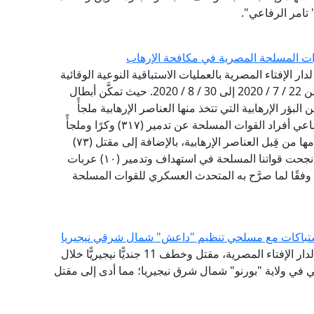
تامر الرفاعي".
لقوات المسلحة المصرية في مكافحة الإرهاب
دار الإفتاء المصرية بالعمليات الاستباقية النوعية الوقائية
التي قامت بها القوات المسلحة المصرية في الفترة من 22 / 7 / 2020 إلى 30 / 8 / 2020. حيث تمكَّن أبطال
بؤر الإرهابية التي تتخذ منها العناصر الإرهابية ملجأً
ومرتكزًا لتنفيـذ مخططاتها الإرهابية، فقد أسفرت مساعي أفراد القوات المسلحة عن تدمير (٣١٧) وكرًا وملجأً
ومخزنًا للمواد المتفجرة في شمال سيناء، يتم استخدامها من قِبل العناصر الإرهابية، بالإضافة إلى مقتل (٧٣)
إرهابيًّا من الذين يتخذون تلك الملاجئ أوكارًا لهم. كما نجحت قواتنا المسلحة في استهداف وتدمير (١٠) عربات
 وفقًا لما صرَّح به المتحدث العسكري للقوات المسلحة
أدان مرصد الفتاوى التكفيرية والآراء المتشددة التابع لدار الإفتاء المصرية، مقتل وخطف 11 جنديًّا نيجيريًّا خلال
 في ولاية "بورنو" شمال شرق نيجيريا؛ مما أدى إلى مقتل