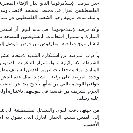
حذر مرصد الإسلاموفوبيا التابع لدار الإفتاء المص
الفلسطينيين العزل فى محيط المسجد الأقصى ومدينة
والمقدسات الدينية وحق الشعب الفلسطينى فى ممارس
وأكد مرصد الإسلاموفوبيا ، فى بيانه اليوم ، أن استم
المبارك واستمرار اقتحامات المستوطنين للمسجد فى
انتشار موجات العنف بما يقوض من فرص التوصل إلى 
وأعرب المرصد عن استنكاره الشديد لاقتحام عش
الشرطة الإسرائيلية ، واستمرار الدعوات الصهيون
المبارك، وإقامة فعاليات لتهويد القدس الشريف وطمس
وشدد المرصد على رفضه الشديد لمثل هذه الدعوات،
عواقبها الوخيمة التي من شأنها تأجيج مشاعر الغضب
الحرم الشريف من قدسية في نفوسهم، باعتباره أولى
عليه وسلم.
من جهتها، دعت القوى والفصائل الفلسطينية إلى تنظ
إلى القدس بسبب الجدار العازل الذى يطوق به الا
الأقصى.