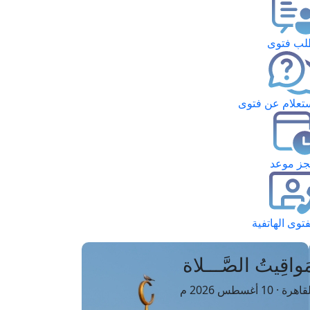
ب فتوى
تعلام عن فتوى
ز موعد
فتوى الهاتفية
َواقِيتُ الصَّـــلاة
اهرة · 10 أغسطس 2026 م