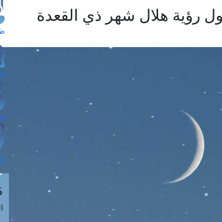
حول رؤية هلال شهر ذي القعدة
طل
اس
حج
ال
م
الق