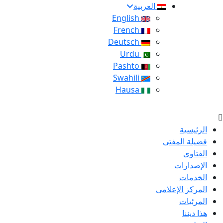
العربية
English
French
Deutsch
Urdu
Pashto
Swahili
Hausa
الرئيسية
فضيلة المفتى
الفتاوى
الإصدارات
الخدمات
المركز الإعلامى
المرئيات
هذا ديننا