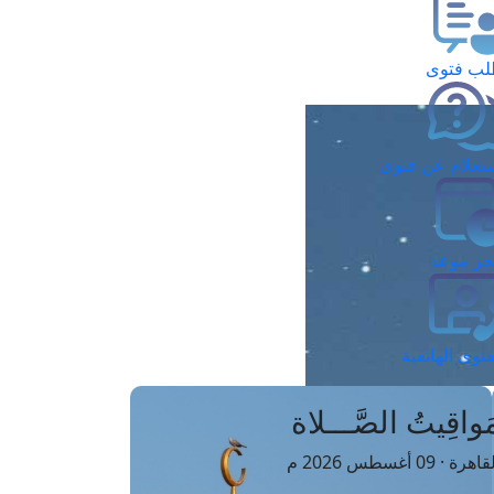
ب فتوى
تعلام عن فتوى
ز موعد
فتوى الهاتفية
َواقِيتُ الصَّـــلاة
اهرة · 09 أغسطس 2026 م