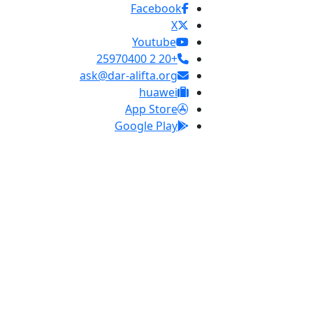
Facebook
X
Youtube
+20 2 25970400
ask@dar-alifta.org
huawei
App Store
Google Play