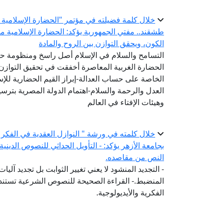
خلال كلمة فضيلته في مؤتمر "الحضارة الإسلامية ..
طشقند.. مفتي الجمهورية يؤكد: الحضارة الإسلامية 
الكون، ويحقق التوازن بين الروح والمادة
التسامح والسلام في الإسلام أصل راسخ ومنظومة ح
الحضارة الغربية المعاصرة أخفقت في تحقيق التوازن 
الخاصة على حساب العدالة-إبراز القيم الحضارية للإ
العدل والرحمة والسلام-اهتمام الدولة المصرية بترسيخ
وهيئات الإفتاء في العالم
خلال كلمته في ورشة " النوازل العقدية في الفكر 
بجامعة الأزهر يؤكد: - التأويل الحداثي للنصوص الديني
النص من مقاصده.
- التجديد المنشود لا يعني تغيير الثوابت بل تجديد آلي
المنضبط.- القراءة الصحيحة للنصوص الشرعية تستند إ
الفكرية والأيديولوجية.