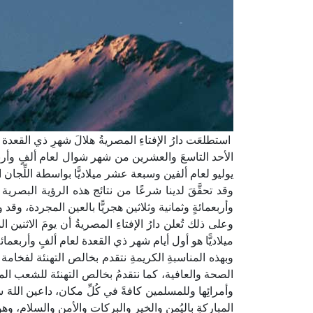
استطلعَت دارُ الإفتاءِ المصريةُ هلالَ شهرِ ذي القعدة
الأحد التاسعَ والعشرين من شهر شوال لعام ألفٍ وأربع
يوليو لعام ألفين وسبعة عشر ميلاديًّا بواسطة اللِّجان 
وقد تحقَّقَ لدينا شرعًا من نتائج هذه الرؤية البصري
وأربعمائةٍ وثمانية وثلاثين هجريًّا بالعين المجردة، وق
وعلى ذلك تُعلن دارُ الإفتاءِ المصريةُ أن يومَ الاثن
ميلاديًّا هو أول أيام شهر ذي القعدة لعام ألفٍ وأربعمائةٍ 
وبهذه المناسبةِ الكريمةِ نتقدم بخالص التهنئة لفخام
الصحة والعافية، كما نتقدمُ بخالص التهنئة للشعب المص
وأمرائِها وللمسلمين كافةً في كُلِّ مكان، داعين اللهَ س
المباركةِ باليُمنِ والخيرِ والبركات والأمنِ والسلام، وه