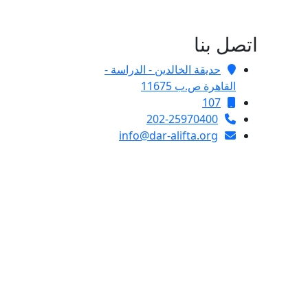
اتصل بنا
حديقة الخالدين - الدراسة -
القاهرة ص.ب 11675
107
202-25970400
info@dar-alifta.org