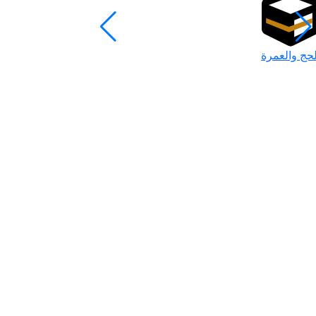
لحج والعمرة
رمضان