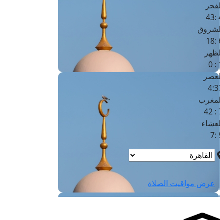
لفجر
4
لشروق
6
لظهر
1
لعصر
4:3
لمغرب
7 
لعشاء
9
عرض مواقيت الصلاة