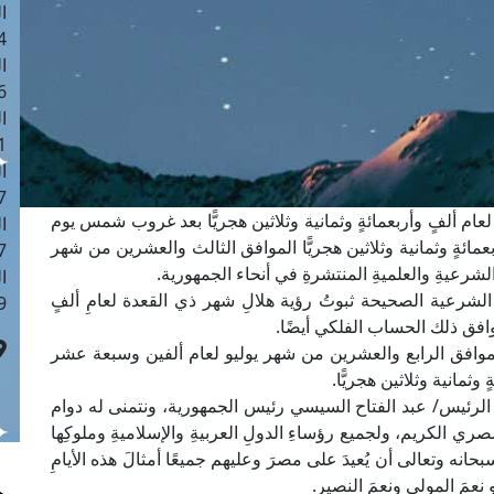
ا
 :43
ا
 :18
ا
 : 0
ا
7
 لعام ألفٍ وأربعمائةٍ وثمانية وثلاثين هجريًّا بعد غروب شمس يوم
ا
مائةٍ وثمانية وثلاثين هجريًّا الموافق الثالث والعشرين من شهر
: 42
الشرعيةِ والعلميةِ المنتشرةِ في أنحاء الجمهورية.
ا
ة الشرعية الصحيحة ثبوتُ رؤية هلالِ شهر ذي القعدة لعامِ ألفٍ
 :7
د وافق ذلك الحساب الفلكي أيضًا.
ين الموافق الرابع والعشرين من شهر يوليو لعام ألفين وسبعة عشر
وثمانية وثلاثين هجريًّا.
ة الرئيس/ عبد الفتاح السيسي رئيس الجمهورية، ونتمنى له دوام
ري الكريم، ولجميع رؤساءِ الدولِ العربيةِ والإسلاميةِ وملوكِها
بحانه وتعالى أن يُعيدَ على مصرَ وعليهم جميعًا أمثالَ هذه الأيامِ
و نعمَ المولى ونعمَ النصير.