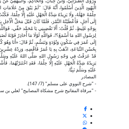
ورَوَى الطَّبَرَانِيُّ، وَابْنُ حِبَّانَ، وَالْحَاكِمُ، والْبَيْهَقِيُّ عَنْ 
الْيَهُودِ الَّذِينَ أَسْلَمُوا، أَنَّهُ قَالَ: "لَمْ يَبْقَ مِنْ عَلَامَاتِ النُّب
حِلْمُهُ جَهْلَهُ، وَلَا يَزِيدُهُ شِدَّةُ الْجَهْلِ عَلَيْهِ إِلَّا حِلْمًا، فَكُن
إِلَى أَجَلٍ، فَأَعْطَيْتُهُ التَّمْرَ، فَلَمَّا كَانَ قَبْلَ مَحَلِّ الْأَجَلِ بِيَ
بِوَجْهٍ غَلِيظٍ، ثُمَّ قُلْتُ: أَلَا تَقْضِينِي يَا مُحَمَّد حَقِّي، فَوَاللَّه
لِرَسُولِ اللهِ مَا أَسْمَعُ؟!، فَوَاللَّهِ لَوْلَا مَا أُحَاذِرُ فَوْتَهُ ل
إِلَى عُمَرَ فِي سُكُونٍ وَتُؤَدَةٍ وَتَبَسُّمٍ، ثُمَّ قَالَ: «أَنَا وَهُوَ كُنَّا
بِحُسْنِ التِّبَاعَةِ، اذْهَبْ بِهِ يَا عُمَرُ فَاقْضِهِ، وَزِدْهُ عِشْرِينَ
قَدْ عَرَفْتُ فِي وَجْهِ رَسُولِ اللهِ صَلَّى اللهُ عَلَيْهِ وسَلَّمَ حِينَ
يَزِيدُهُ شِدَّةُ الْجَهْلِ عَلَيْهِ إِلَّا حِلْمًا، فَقَدِ اخْتَبَرْتُهُمَا، فَأ
عَلَيْهِ وسَلَّمَ نَبِيًّا.
المصادر
- "شرح النووي على مسلم" (7/ 147).
- "مرقاة المفاتيح شرح مشكاة المصابيح" لعلي بن سلطان الق