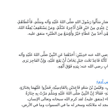
َارِ سَأَلُوا رَسُولَ اللهِ صَلَّى اللهُ عَلَيْهِ وَآله وسَلَّمَ، فَأَعْطَاهُمْ،
نْ عِنْدِي مِنْ خَيْرٍ فَلَنْ أَدَّخِرَهُ عَنْكُمْ، وَمَنْ يَسْتَعْفِفْ يُعِفَّهُ اللهُ،
 أُعْطِيَ أَحَدٌ مِنْ عَطَاءٍ خَيْرٌ وَأَوْسَعُ مِنَ الصَّبْرِ» متفق عليه.
رضي الله عنه حَدِيثَيْنِ: أَحَدُهُمَا عَنِ النَّبِيِّ صَلَّى اللهُ عَلَيْهِ وَآله
أَنَّهُ قَاعِدٌ تَحْتَ جَبَلٍ يَخَافُ أَنْ يَقَعَ عَلَيْهِ، وَإِنَّ الفَاجِرَ يَرَى
شِهَابٍ رضي الله عنه: بِيَدِهِ فَوْقَ أَنْفِهِ.
ني آدم﴾
وَقَيْسُ بْنُ سَعْدٍ قَاعِدَيْنِ بِالقَادِسِيَّةِ، فَمَرُّوا عَلَيْهِمَا بِجَنَازَةٍ،
ِ- فَقَالَا: إِنَّ النَّبِيَّ صَلَّى اللهُ عَلَيْهِ وَسَلَّمَ مَرَّتْ بِهِ جِنَازَةٌ
لَيْسَتْ نَفْسًا» (متفق عليه). لقد كرم الله سبحانه وتعالى الإنسان،
جد له ملائكته وسخر له ما في السموات وما في الأرض،