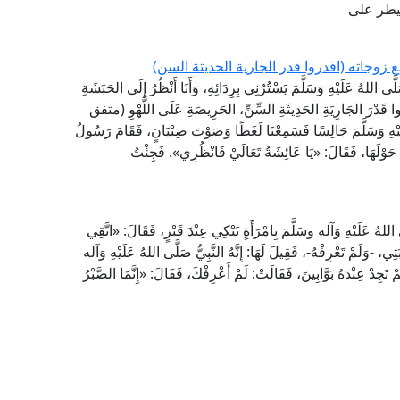
يطر على
زوجاته (اقدروا قدر الجارية الحديثة السن)
 اللهُ عَلَيْهِ وَسَلَّمَ يَسْتُرُنِي بِرِدَائِهِ، وَأَنَا أَنْظُرُ إِلَى الحَبَشَةِ
ُوا قَدْرَ الجَارِيَةِ الحَدِيثَةِ السِّنِّ، الحَرِيصَةِ عَلَى اللَّهْوِ (متفق
ِ وَسَلَّمَ جَالِسًا فَسَمِعْنَا لَغَطًا وَصَوْتَ صِبْيَانٍ، فَقَامَ رَسُولُ
يَانُ حَوْلَهَا، فَقَالَ: «يَا عَائِشَةُ تَعَالَيْ فَانْظُرِي». فَجِئْتُ
للهُ عَلَيْهِ وَآله وسَلَّمَ بِامْرَأَةٍ تَبْكِي عِنْدَ قَبْرٍ، فَقَالَ: «اتَّقِي
 -وَلَمْ تَعْرِفْهُ-، فَقِيلَ لَهَا: إِنَّهُ النَّبِيُّ صَلَّى اللهُ عَلَيْهِ وَآله
تَجِدْ عِنْدَهُ بَوَّابِينَ، فَقَالَتْ: لَمْ أَعْرِفْكَ، فَقَالَ: «إِنَّمَا الصَّبْرُ