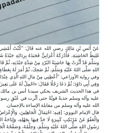
عَنْ أَنَسِ بْنِ مَالِكٍ رضي الله عنه قَالَ: "كُنْتُ أَمْشِي مَعَ رَ
غَلِيظُ الحَاشِيَةِ، فَأَدْرَكَهُ أَعْرَابِيٌّ فَجَبَذَهُ بِرِدَائِهِ جَبْذ
وسَلَّمَ قَدْ أَثَّرَتْ بِهَا حَاشِيَةُ البُرْدِ مِنْ شِدَّةِ جَبْذَتِهِ، ثُمَّ
اللهِ صَلَّى اللهُ عَلَيْهِ وَسَلَّمَ، ثُمَّ ضَحِكَ، ثُمَّ أَمَرَ لَهُ بِع
وفي رواية الأوزاعي: "أَعْطِنِي مِنْ مَالِ اللهِ الَّذِي عِنْدَكَ. فَالْتَ
وَفِي أَبِي دَاوُدَ: ثُمَّ دَعَا رَجُلًا فَقَالَ: «احْمِلْ لَهُ عَلَى بَعِيرَي
في هذا الحديث الشريف يحكي سيدنا أنس بن مالك ر
عليه وآله وسلم جذبةً قويَّةً حتى أثَّرت في عُنُقِ ر
الله عليه وآله وسلم من مقابلة الإساءة بالإحسان.
قال الإمام النووي: [فِيهِ: احْتِمَالُ الْجَاهِلِينَ، وَالْإِعْرَاضُ عَنْ مُ
وَالْعَفْوُ عَنْ مُرْتَكِبِ كَبِيرَةٍ لَا حَدَّ فِيهَا بِجَهْلِهِ، وَإِبَاحَةُ 
رَسُولِ اللهِ صَلَّى اللهُ عَلَيْهِ وسَلَّمَ، وَحِلْمُهُ، وَصَفْحُهُ الْج