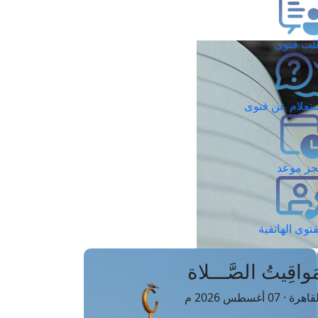
ب فتوى
تعلام عن فتوى
ز موعد
فتوى الهاتفية
َواقِيتُ الصَّـــلاة
اهرة · 07 أغسطس 2026 م