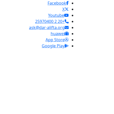
Facebook
X
Youtube
+20 2 25970400
ask@dar-alifta.org
huawei
App Store
Google Play