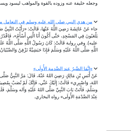
وجعله خليفة عنه وزوده بالقوة والمواهب ليسود ويس
من هدي النبي صلى الله عليه وسلم في التعامل مع 
جاء عَنْ عَائِشَةَ رَضِيَ اللَّهُ عَنْهَا، قَالَتْ: «رَأَيْتُ النَّبِيَّ صَلَّى
يَلْعَبُونَ فِي المَسْجِدِ، حَتَّى أَكُونَ أَنَا الَّتِي أَسْأَمُ»، فَاقْدُر
عليه). وفي رواية قَالَتْ: كَانَ رَسُولُ اللَّهِ صَلَّى اللَّهُ عَلَيْه
اللَّهِ صَلَّى اللَّهُ عَلَيْهِ وَسَلَّمَ فَإِذَا حَبَشِيَّةٌ تَزْفِنُ وَالصِّبْ
«إِنَّمَا الصَّبرُ عند الصَّدمة الأُولَى»
عَنْ أَنَسِ بْنِ مَالِكٍ رَضِيَ اللهُ عَنْهُ، قَالَ: مَرَّ النَّبِيُّ صَلَّى ا
اللهَ، وَاصْبِرِي» قَالَتْ: إِلَيْكَ عَنِّي، فَإِنَّكَ لَمْ تُصَبْ بِمُصِيبَتِي،
وسَلَّمَ، فَأَتَتْ بَابَ النَّبِيِّ صَلَّى اللهُ عَلَيْهِ وَآله وسَلَّمَ، فَلَمْ 
عِنْدَ الصَّدْمَةِ الأُولَى» رواه البخاري.