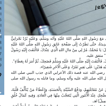
ا
 :41
ا
 :17
ا
 : 1
ا
سُولِ اللهِ صَلَّى اللهُ عَلَيْهِ وَآله وسَلَّمَ، وَعَلَيْهِ بُرْدٌ نَجْرَانِيٌّ
8
َةً شَدِيدَةً، حَتَّى نَظَرْتُ إِلَى صَفْحَةِ عَاتِقِ رَسُولِ اللهِ صَلَّى اللهُ عَلَيْهِ
ا
 قَالَ: يَا مُحَمَّدُ، مُرْ لِي مِنْ مَالِ اللهِ الَّذِي عِنْدَكَ. فَالْتَفَتَ إِلَيْهِ رَسُولُ
: 44
َطَاءٍ" متفق عليه.
ا
فَتَ إِلَيْهِ صَلَّى اللهُ عَلَيْهِ وَسَلَّمَ فَضَحِكَ، ثُمَّ أَمَرَ لَهُ بِعَطَاءٍ".
 :9
ْهِ هَذَيْنِ: عَلَى بَعِيرٍ تَمْرًا، وَعَلَى الْآخَرِ شَعِيرًا».
ضي الله عنه قصة ذلك الأعرابي الذي جذب النبي صلى الله
سول الله صلى الله عليه وآله وسلم، وما قابله به رسول الله صلى
قَابَلَتِهِمْ، وَدَفْعُ السَّيِّئَةِ بِالْحَسَنَةِ، وَإِعْطَاءُ مَنْ يُتَأَلَّفُ قَلْبَهُ،
الضَّحِكِ عِنْدَ الْأُمُورِ الَّتِي يُتَعَجَّبُ مِنْهَا فِي الْعَادَةِ. وَفِيهِ كَمَالُ خُلُقِ
َمِيلُ] اهـ.