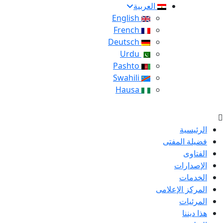
العربية
English
French
Deutsch
Urdu
Pashto
Swahili
Hausa
الرئيسية
فضيلة المفتى
الفتاوى
الإصدارات
الخدمات
المركز الإعلامى
المرئيات
هذا ديننا