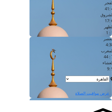
لفجر
4
لشروق
6
لظهر
1
لعصر
4:3
لمغرب
7 
لعشاء
9
عرض مواقيت الصلاة