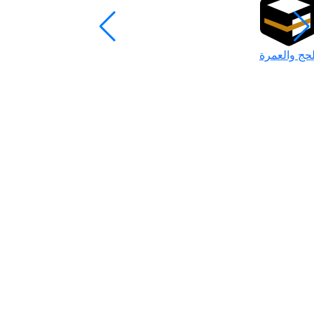
لحج والعمرة
رمضان