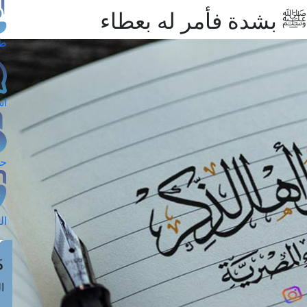
 ﷺ بشدة فأمر له بعطاء
طل
اس
حج
ال
م
الق