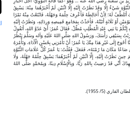
زَيْدِ بْنِ سَعْنَةَ رضي الله عنه ... وَهُوَ -كَمَا قَالَهُ النَّوَوِيُّ- أَجَلُّ أَحْبَارِ
ُوَّةِ شَيْءٌ إِلَّا وَقَدْ نَظَرْتُ إِلَيْهِ إِلَّا اثْنَيْنِ لَمْ أُخْبَرْهُمَا مِنْهُ: يَسْبِقُ
ْتُ أَتَلَطَّفُ لَهُ؛ لِأَنْ أُخَالِطَهُ فَأَعْرِفَ حِلْمَهُ وَجَهْلَهُ، فَابْتَعْتُ مِنْهُ تَمْرًا
وْمَيْنِ أَوْ ثَلَاثَةٍ أَتَيْتُهُ، فَأَخَذْتُ بِمَجَامِعِ قَمِيصِهِ وَرِدَائِهِ، وَنَظَرْتُ إِلَيْهِ
ا
ِ إِنَّكُمْ يَا بَنِي عَبْدِ الْمُطَّلِبِ مُطْلٌ. فَقَالَ عُمَرُ: أَيْ عَدُوَّ اللهِ، أَتَقُولُ
َضَرَبْتُ بِسَيْفِي رَأْسَكَ، وَرَسُولُ اللهِ صَلَّى اللهُ عَلَيْهِ وَآله وسَلَّمَ يَنْظُرُ
 أَحْوَجَ إِلَى غَيْرِ هَذَا مِنْكَ يَا عُمَرُ؛ أَنْ تَأْمُرَنِي بِحُسْنِ الْأَدَاءِ، وَتَأْمُرَهُ
 صَاعًا مَكَانَ مَا رُمْتَهُ»، فَفَعَلَ. فَقُلْتُ: يَا عُمَرُ كُلُّ عَلَامَاتِ النُّبُوَّةِ
 نَظَرْتُ إِلَيْهِ، إِلَّا اثْنَيْنِ لَمْ أُخْبَرْهُمَا؛ يَسْبِقُ حِلْمُهُ جَهْلَهُ، وَلَا
ُشْهِدُكَ أَنِّي قَدْ رَضِيتُ بِاللهِ رَبًّا، وَبِالْإِسْلَامِ دِينًا، وَبِمُحَمَّدٍ صَلَّى اللهُ
اري (5/ 1955).