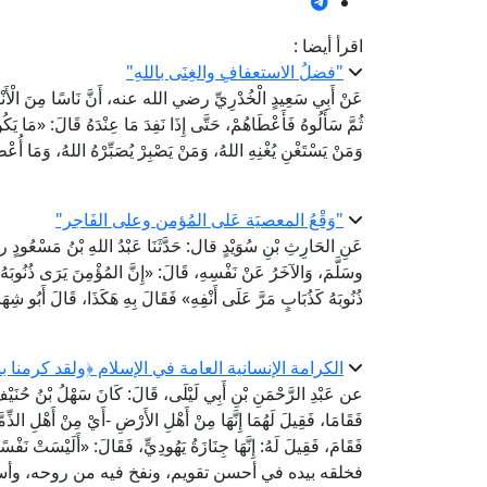
اقرأ أيضا :
"فضلُ الاستعفافِ والغِنَى باللهِ"
عَنْ أَبِي سَعِيدٍ الْخُدْرِيِّ رضي الله عنه، أَنَّ نَاسًا مِنَ الْأَنْص
ثُمَّ سَأَلُوهُ فَأَعْطَاهُمْ، حَتَّى إِذَا نَفِدَ مَا عِنْدَهُ قَالَ: «مَا يَكُ
وَمَنْ يَسْتَغْنِ يُغْنِهِ اللهُ، وَمَنْ يَصْبِرْ يُصَبِّرْهُ اللهُ، وَمَا
"وَقْعُ المعصيَة عَلى المُؤمن وعلى الفَاجر"
عَنِ الحَارِثِ بْنِ سُوَيْدٍ قال: حَدَّثَنَا عَبْدُ اللهِ بْنُ مَسْعُودٍ 
وسَلَّمَ، وَالآخَرُ عَنْ نَفْسِهِ، قَالَ: «إِنَّ المُؤْمِنَ يَرَى ذُنُوبَهُ كَ
ذُنُوبَهُ كَذُبَابٍ مَرَّ عَلَى أَنْفِهِ» فَقَالَ بِهِ هَكَذَا، قَالَ أَبُو 
الكرامة الإنسانية العامة في الإسلام ﴿ولقد كرمنا ب
عن عَبْدِ الرَّحْمَنِ بْنِ أَبِي لَيْلَى، قَالَ: كَانَ سَهْلُ بْنُ حُنَيْفٍ، 
فَقَامَا، فَقِيلَ لَهُمَا إِنَّهَا مِنْ أَهْلِ الأَرْضِ -أَيْ مِنْ أَهْلِ الذِّمَّة
فَقَامَ، فَقِيلَ لَهُ: إِنَّهَا جِنَازَةُ يَهُودِيٍّ، فَقَالَ: «أَ
فخلقه بيده في أحسن تقويم، ونفخ فيه من روحه، وأس