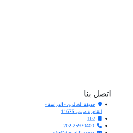
اتصل بنا
حديقة الخالدين - الدراسة -
القاهرة ص.ب 11675
107
202-25970400
info@dar-alifta.org