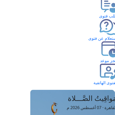
ب فتوى
تعلام عن فتوى
ز موعد
فتوى الهاتفية
َواقِيتُ الصَّـــلاة
اهرة · 07 أغسطس 2026 م