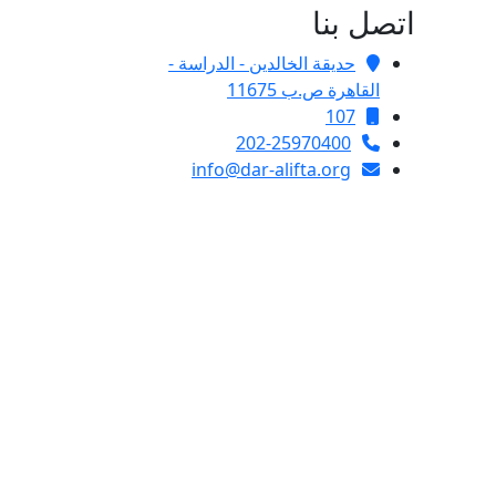
اتصل بنا
حديقة الخالدين - الدراسة -
القاهرة ص.ب 11675
107
202-25970400
info@dar-alifta.org