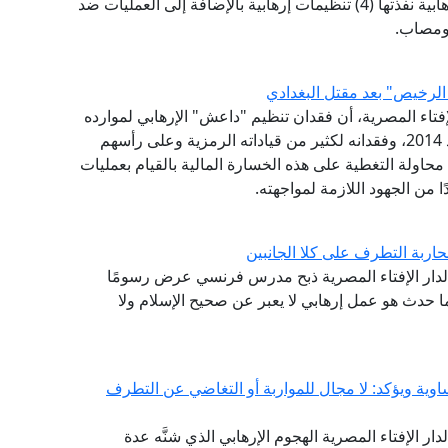
الأسبوع الأول من شهر مارس إنه شهد (13) عملية إرهابية نفذتها (4) تنظيمات إرهابية بالإضافة إلى العمليات ضد
الرخيص" بعد مقتل البغدادي
لإفتاء المصرية، أن فقدان تنظيم "داعش" الإرهابي لموارده
المالية، وخسارته للأراضي التي كان يسيطر عليها بعد 2014، وفقدانه لكثير من قياداته الرمزية وعلى رأسهم
 محاولة التغطية على هذه الخسارة المالية بالقيام بعمليات
ًا من الجهود اللازمة لمواجهته.
ربة التطرف على كلا الجانبين
بع لدار الإفتاء المصرية ذبح مدرس فرنسي عرض رسومًا
ا حدث هو عمل إرهابي لا يعبر عن صحيح الإسلام ولا
ساوية ويؤكد: لا مجال للمواربة أو التغاضي عن التطرف
دار الإفتاء المصرية الهجوم الإرهابي الذي شنَّه عدة