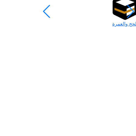
لحج والعمرة
رمضان