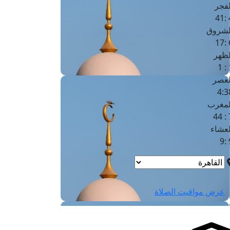
لفجر
4
لشروق
6
لظهر
1
لعصر
4:3
لمغرب
7 
لعشاء
9
عرض مواقيت الصلاة