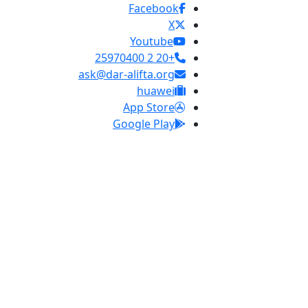
Facebook
X
Youtube
+20 2 25970400
ask@dar-alifta.org
huawei
App Store
Google Play