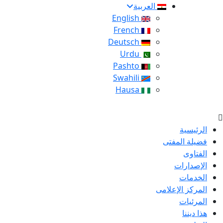
العربية
English
French
Deutsch
Urdu
Pashto
Swahili
Hausa
الرئيسية
فضيلة المفتى
الفتاوى
الإصدارات
الخدمات
المركز الإعلامى
المرئيات
هذا ديننا