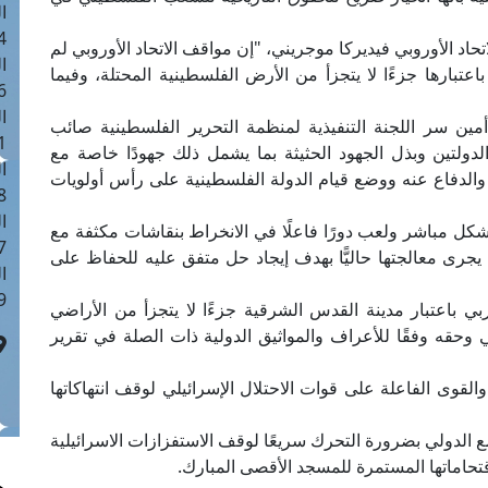
ا
 :41
تحاد الأوروبي فيديركا موجريني، "إن مواقف الاتحاد الأوروبي لم
ا
باعتبارها جزءًا لا يتجزأ من الأرض الفلسطينية المحتلة، وفيما
 :17
ا
ن سر اللجنة التنفيذية لمنظمة التحرير الفلسطينية صائب
 : 1
لدولتين وبذل الجهود الحثيثة بما يشمل ذلك جهودًا خاصة مع
ا
والدفاع عنه ووضع قيام الدولة الفلسطينية على رأس أولويات
8
ا
بشكل مباشر ولعب دورًا فاعلًا في الانخراط بنقاشات مكثفة مع
: 44
يجرى معالجتها حاليًّا بهدف إيجاد حل متفق عليه للحفاظ على
ا
 :9
ربي باعتبار مدينة القدس الشرقية جزءًا لا يتجزأ من الأراضي
وحقه وفقًا للأعراف والمواثيق الدولية ذات الصلة في تقرير
قوى الفاعلة على قوات الاحتلال الإسرائيلي لوقف انتهاكاتها
الدولي بضرورة التحرك سريعًا لوقف الاستفزازات الاسرائيلية
تحاماتها المستمرة للمسجد الأقصى المبارك.