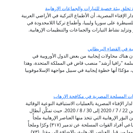
 تخلق بيئة خصبة للتيارات والجماعات الإرهابية
دار الإفتاء المصرية، أن الأطماع التركية في الأراضي العربية
طرة على سوريا وليبيا، وأطماع تركيا اللامحدودة في
وتزايد نشاط التيارات والجماعات والتنظيمات الإرهابية.
ة في القضاء البريطاني
 إن هناك محاولات إيجابية من بعض الدول الأوروبية في
مسلمة "رافيا أرشد" منصب قاض في المملكة المتحدة، وهذا
مؤكدًا أنها خطوة إيجابية في سبيل مواجهة الإسلاموفوبيا
لقوات المسلحة المصرية في مكافحة الإرهاب
دار الإفتاء المصرية بالعمليات الاستباقية النوعية الوقائية
التي قامت بها القوات المسلحة المصرية في الفترة من 22 / 7 / 2020 إلى 30 / 8 / 2020. حيث تمكَّن أبطال
بؤر الإرهابية التي تتخذ منها العناصر الإرهابية ملجأً
ومرتكزًا لتنفيـذ مخططاتها الإرهابية، فقد أسفرت مساعي أفراد القوات المسلحة عن تدمير (٣١٧) وكرًا وملجأً
ومخزنًا للمواد المتفجرة في شمال سيناء، يتم استخدامها من قِبل العناصر الإرهابية، بالإضافة إلى مقتل (٧٣)