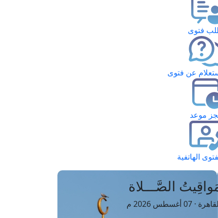
ب فتوى
تعلام عن فتوى
ز موعد
فتوى الهاتفية
َواقِيتُ الصَّـــلاة
اهرة · 07 أغسطس 2026 م