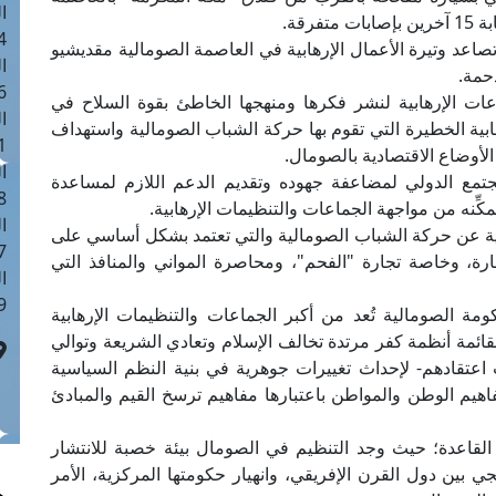
ا
 :41
تصاعد وتيرة الأعمال الإرهابية في العاصمة الصومالية مقديشيو
ا
حمة.
 :17
ت الإرهابية لنشر فكرها ومنهجها الخاطئ بقوة السلاح في
ا
ابية الخطيرة التي تقوم بها حركة الشباب الصومالية واستهداف
 : 1
لأوضاع الاقتصادية بالصومال.
ا
تمع الدولي لمضاعفة جهوده وتقديم الدعم اللازم لمساعدة
8
ِّنه من مواجهة الجماعات والتنظيمات الإرهابية.
ا
ة عن حركة الشباب الصومالية والتي تعتمد بشكل أساسي على
: 44
جارة، وخاصة تجارة "الفحم"، ومحاصرة المواني والمنافذ التي
ا
 :9
مة الصومالية تُعد من أكبر الجماعات والتنظيمات الإرهابية
ائمة أنظمة كفر مرتدة تخالف الإسلام وتعادي الشريعة وتوالي
 اعتقادهم- لإحداث تغييرات جوهرية في بنية النظم السياسية
فاهيم الوطن والمواطن باعتبارها مفاهيم ترسخ القيم والمبادئ
م القاعدة؛ حيث وجد التنظيم في الصومال بيئة خصبة للانتشار
ي بين دول القرن الإفريقي، وانهيار حكومتها المركزية، الأمر