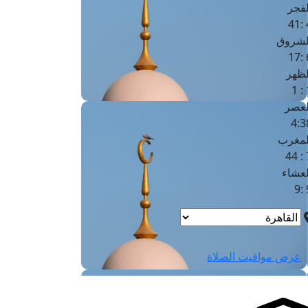
لفجر
4
لشروق
6
لظهر
1
لعصر
4:3
لمغرب
7 
لعشاء
9
عرض مواقيت الصلاة