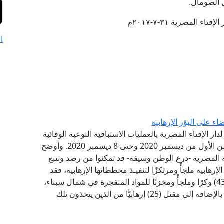
 الصومال.
تاء المصرية ٣١-٧-٢٠١٧م
ا
ء على البؤر الإرهابية
دار الإفتاء المصرية بالعمليات الاستباقية النوعية الوقائية
التي قامت بها القوات المسلحة المصرية في الفترة من الأول من ديسمبر 2020 وحتى 8 ديسمبر 2020. وأوضح
ة المصرية -درع الوطن وسيفه- قد تمكنوا من رصد وتتبع
لإرهابية ملجأً ومرتكزًا لتنفيـذ مخططاتها الإرهابية، فقد
أسفرت مساعي أفراد القوات المسلحة عن تدمير (437) وكرًا وملجأً ومخزنًا للمواد المتفجرة في شمال سيناء،
يتم استخدامها من قِبل العناصر الإرهابية كملاجئ لها، بالإضافة إلى مقتل (25) إرهابيًّا من الذين يتخذون تلك