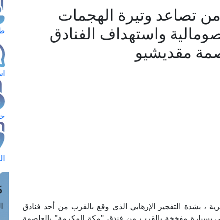
من تصاعد وتيرة الهجمات
صومالية واستهداف الفنادق
طل
صمة مقديشيو
اس
حج
ال
م
الق
صرية ، بشدة التفجير الإرهابي الذى وقع بالقرب من أحد فنادق
ابي بسيارة مفخخة بالقرب من فندق "مكة المكرمة" بالعاصمة