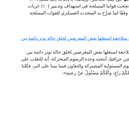
إرهابيًّا من الذين يتخذون تلك الملاجئ أوكارًا لهم. كما نجحت قواتنا المسلحة في استهداف وتدمير (١٠) عربات
 وفقًا لما صرَّح به المتحدث العسكري للقوات المسلحة
تلاحقة استغلها بعض المغرضين لخلق حالة توتر دائمة بين
لاحقة استغلها بعض المغرضين لخلق حالة توتر دائمة بين
ن جرافيك أنتجته وحدة الرسوم المتحركة- أنه للتغلب على
م المسئولية المشتركة والتعاون فيما بيننا على البر، فكلنا
اعٍ، وكُلكُمْ مسْئُولٌ عنْ رعِيتِهِ».