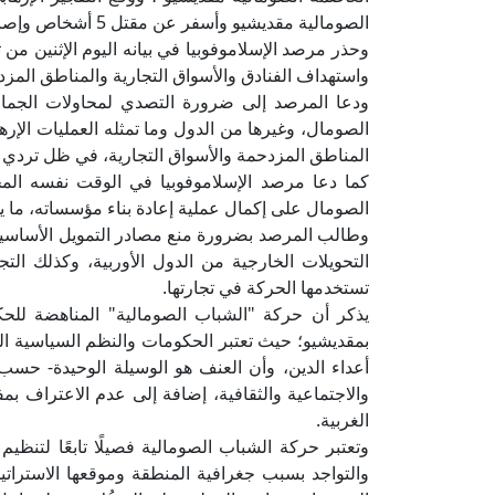
الصومالية مقديشيو وأسفر عن مقتل 5 أشخاص وإصابة 15 آخرين بإصابات متفرقة.
وحذر مرصد الإسلاموفوبيا في بيانه اليوم الإثنين من 
واستهداف الفنادق والأسواق التجارية والمناطق المزد
ودعا المرصد إلى ضرورة التصدي لمحاولات الجماعا
الصومال، وغيرها من الدول وما تمثله العمليات الإره
المناطق المزدحمة والأسواق التجارية، في ظل تردي ا
كما دعا مرصد الإسلاموفوبيا في الوقت نفسه المج
الصومال على إكمال عملية إعادة بناء مؤسساته، ما يمك
وطالب المرصد بضرورة منع مصادر التمويل الأساسي
التحويلات الخارجية من الدول الأوربية، وكذلك الت
تستخدمها الحركة في تجارتها.
يذكر أن حركة "الشباب الصومالية" المناهضة للحكو
بمقديشيو؛ حيث تعتبر الحكومات والنظم السياسية الق
أعداء الدين، وأن العنف هو الوسيلة الوحيدة- حسب
والاجتماعية والثقافية، إضافة إلى عدم الاعتراف بم
الغربية.
وتعتبر حركة الشباب الصومالية فصيلًا تابعًا لتنظي
والتواجد بسبب جغرافية المنطقة وموقعها الاستراتيج