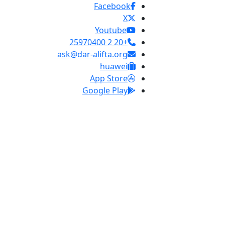
Facebook
X
Youtube
+20 2 25970400
ask@dar-alifta.org
huawei
App Store
Google Play