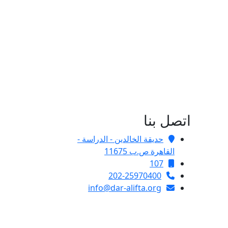
اتصل بنا
حديقة الخالدين - الدراسة -
القاهرة ص.ب 11675
107
202-25970400
info@dar-alifta.org