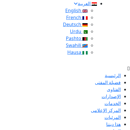
العربية
English
French
Deutsch
Urdu
Pashto
Swahili
Hausa
الرئيسية
فضيلة المفتى
الفتاوى
الإصدارات
الخدمات
المركز الإعلامى
المرئيات
هذا ديننا