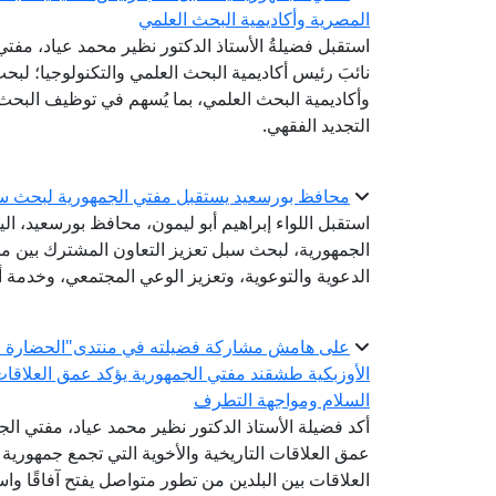
المصرية وأكاديمية البحث العلمي
استقبل فضيلةُ الأستاذ الدكتور نظير محمد عياد، مفتي 
نائبَ رئيس أكاديمية البحث العلمي والتكنولوجيا؛ لبحث 
وأكاديمية البحث العلمي، بما يُسهم في توظيف البحث
التجديد الفقهي.
محافظ بورسعيد يستقبل مفتي الجمهورية لبحث سب
استقبل اللواء إبراهيم أبو ليمون، محافظ بورسعيد، الي
الجمهورية، لبحث سبل تعزيز التعاون المشترك بين مح
الدعوية والتوعوية، وتعزيز الوعي المجتمعي، وخدمة أب
على هامش مشاركة فضيلته في منتدى"الحضارة الإس
الأوزبكية طشقند مفتي الجمهورية يؤكد عمق العلاقات 
السلام ومواجهة التطرف
أكد فضيلة الأستاذ الدكتور نظير محمد عياد، مفتي الجم
عمق العلاقات التاريخية والأخوية التي تجمع جمهورية
العلاقات بين البلدين من تطور متواصل يفتح آفاقًا واس