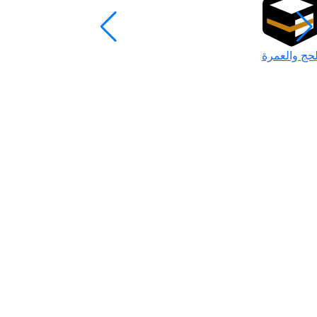
لحج والعمرة
رمضان