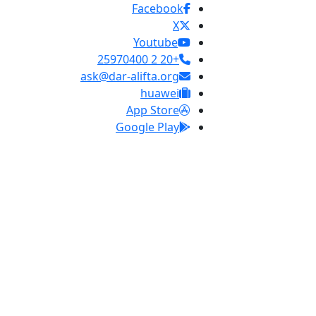
Facebook
X
Youtube
+20 2 25970400
ask@dar-alifta.org
huawei
App Store
Google Play