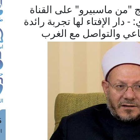
 "من ماسبيرو" على القناة
- دار الإفتاء لها تجربة رائدة
طل
اعي والتواصل مع الغرب
اس
حج
ال
م
الق