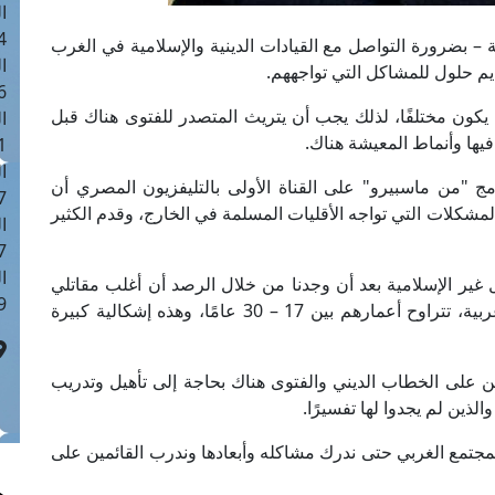
ا
 :42
– بضرورة التواصل مع القيادات الدينية والإسلامية في الغرب
ا
م حلول للمشاكل التي تواجههم.
 :18
يكون مختلفًا، لذلك يجب أن يتريث المتصدر للفتوى هناك قبل
ا
فيها وأنماط المعيشة هناك.
 : 1
ا
مج "من ماسبيرو" على القناة الأولى بالتليفزيون المصري أن
7
 المشكلات التي تواجه الأقليات المسلمة في الخارج، وقدم الكثير
ا
: 43
ا
 غير الإسلامية بعد أن وجدنا من خلال الرصد أن أغلب مقاتلي
 :8
داعش والمنتمين للمنظمات الإرهابية هم من دول غربية، تتراوح أعمارهم بين 17 – 30 عامًا، وهذه إشكالية كبيرة
مين على الخطاب الديني والفتوى هناك بحاجة إلى تأهيل وتدريب
لذين لم يجدوا لها تفسيرًا.
لمجتمع الغربي حتى ندرك مشاكله وأبعادها وندرب القائمين على