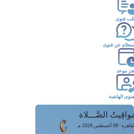
ب فتوى
تعلام عن فتوى
ز موعد
فتوى الهاتفية
َواقِيتُ الصَّـــلاة
اهرة · 08 أغسطس 2026 م