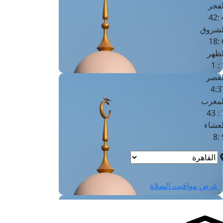
لفجر
4
لشروق
6
لظهر
1
لعصر
4:3
لمغرب
7 
لعشاء
9
عرض مواقيت الصلاة