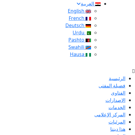
العربية
English
French
Deutsch
Urdu
Pashto
Swahili
Hausa
الرئيسية
فضيلة المفتى
الفتاوى
الإصدارات
الخدمات
المركز الإعلامى
المرئيات
هذا ديننا