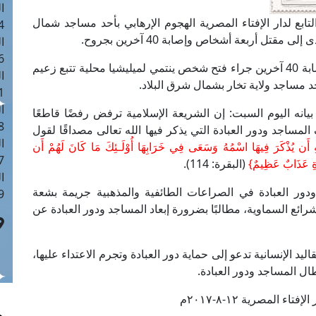
ا
تابع لدار الإفتاء المصرية الهجوم الإرهابي بأحد مساجد شمال
 :41
تل أربعة أشخاص وإصابة 40 آخرين بجروح.
ا
 :17
وأعلنت السلطات الأفغانية، مقتل أربعة أشخاص وإصابة 40 آخرين جراء فتح شخص ينتمي لميليشيا محلية تتبع زعيم
ا
 مساجد ولاية تخار بشمال شرق البلاد.
 : 1
ا
بيانه اليوم السبت: إن الشريعة الإسلامية ترفض رفضًا قاطعًا
8
ف المساجد ودور العبادة التي يذكر فيها الله تعالى مصداقًا لقول
ا
ِ أَن يُذْكَرَ فِيهَا اسْمُهُ وَسَعَى فِي خَرَابِهَا أُوْلَـئِكَ مَا كَانَ لَهُمْ أَن
: 44
رَةِ عَذَابٌ عَظِيمٌ}
(البقرة: 114).
ا
دور العبادة في الصراعات الطائفية والمذهبية جريمة بشعة
 :9
رائع السماوية، مطالبًا بضرورة إبعاد المساجد ودور العبادة عن
ليد الإنسانية تدعو إلى حماية دور العبادة وتجرم الاعتداء عليها،
ال المساجد ودور العبادة.
تاء المصرية ١٢-٨-٢٠١٧م