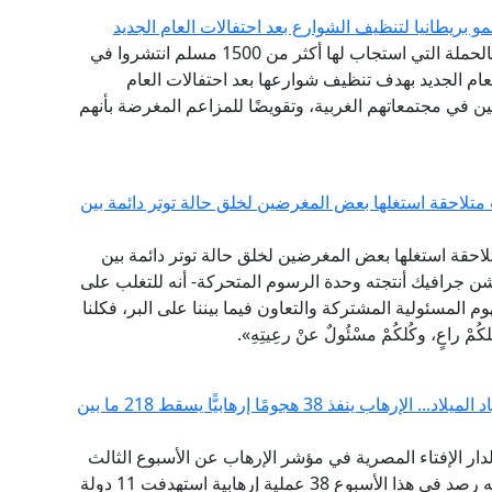
و بريطانيا لتنظيف الشوارع بعد احتفالات العام الجديد
أشاد مرصد الإسلاموفوبيا التابع لدار الإفتاء المصرية بالحملة التي استجاب لها أكثر من 1500 مسلم انتشروا في
عام الجديد بهدف تنظيف شوارعها بعد احتفالات العام
ين في مجتمعاتهم الغربية، وتقويضًا للمزاعم المغرضة بأنهم
تلاحقة استغلها بعض المغرضين لخلق حالة توتر دائمة بين
لاحقة استغلها بعض المغرضين لخلق حالة توتر دائمة بين
ن جرافيك أنتجته وحدة الرسوم المتحركة- أنه للتغلب على
م المسئولية المشتركة والتعاون فيما بيننا على البر، فكلنا
اعٍ، وكُلكُمْ مسْئُولٌ عنْ رعِيتِهِ».
مرصد الإفتاء: مؤشر الإرهاب يرتفع بشدة قبيل أعياد الميلاد... الإرهاب ينفذ 38 هجومًا إرهابيًّا يسقط 218 ما بين
 لدار الإفتاء المصرية في مؤشر الإرهاب عن الأسبوع الثالث
من شهر ديسمبر في الفترة من 14 إلى 20 ديسمبر أنه رصد في هذا الأسبوع 38 عملية إرهابية استهدفت 11 دولة