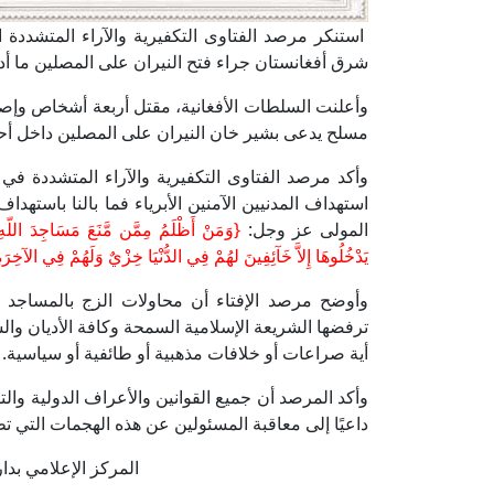
استنكر مرصد الفتاوى التكفيرية والآراء المتشددة ال
شرق أفغانستان جراء فتح النيران على المصلين ما أدى إلى مق
مسلح يدعى بشير خان النيران على المصلين داخل أحد
وأكد مرصد الفتاوى التكفيرية والآراء المتشددة في 
استهداف المدنيين الآمنين الأبرياء فما بالنا باستهدا
المولى عز وجل:
{وَمَنْ أَظْلَمُ مِمَّن مَّنَعَ مَسَاجِدَ اللّه
يَدْخُلُوهَا إِلاَّ خَآئِفِينَ لهُمْ فِي الدُّنْيَا خِزْيٌ وَلَهُمْ فِي الآخِ
وأوضح مرصد الإفتاء أن محاولات الزج بالمساجد و
ترفضها الشريعة الإسلامية السمحة وكافة الأديان والش
أية صراعات أو خلافات مذهبية أو طائفية أو سياسية.
وأكد المرصد أن جميع القوانين والأعراف الدولية والتقا
داعيًا إلى معاقبة المسئولين عن هذه الهجمات التي تط
المركز الإعلامي بدار الإف