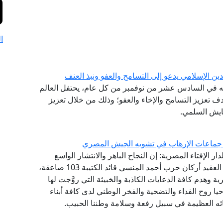
ا
دين الإسلامي يدعو إلى التسامح والعفو ونبذ العنف
ة أنه في السادس عشر من نوفمبر من كل عام، يحتفل العالم
دف تعزيز التسامح والإخاء والعفو؛ وذلك من خلال تعزيز
عايش السلمي.
 جماعات الإرهاب في تشويه الجيش المصري
ار الإفتاء المصرية: إن النجاح الباهر والانتشار الواسع
لمسلسل "الاختيار" الذي يجسد ملحمة الشهيد البطل العقيد أركان حرب أحمد المنسي قائد الكتيبة 103 صاعقة،
 وهدم كافة الدعايات الكاذبة والخبيثة التي روَّجت لها
ا روح الفداء والتضحية والفخر الوطني لدى كافة أبناء
ه العظيمة في سبيل رفعة وسلامة وطننا الحبيب.