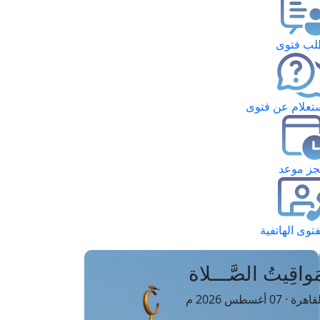
ب فتوى
تعلام عن فتوى
ز موعد
فتوى الهاتفية
َواقِيتُ الصَّـــلاة
اهرة · 07 أغسطس 2026 م