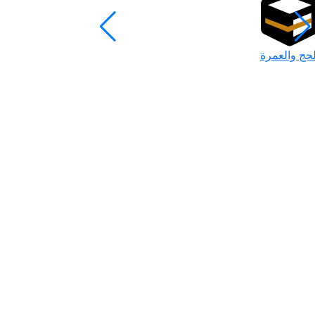
لحج والعمرة
رمضان