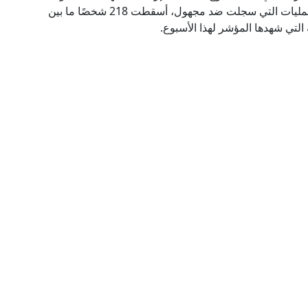
حول العالم نفذتها 9 جماعات إرهابية بالإضافة إلى العمليات التي سجلت ضد مجهول، أسقطت 218 شخصًا ما بين
لتي شهدها المؤشر لهذا الأسبوع.