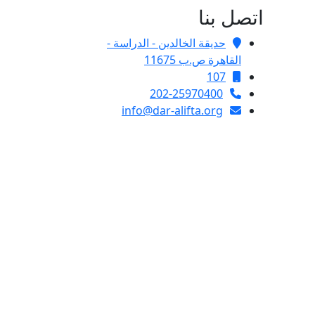
اتصل بنا
حديقة الخالدين - الدراسة -
القاهرة ص.ب 11675
107
202-25970400
info@dar-alifta.org