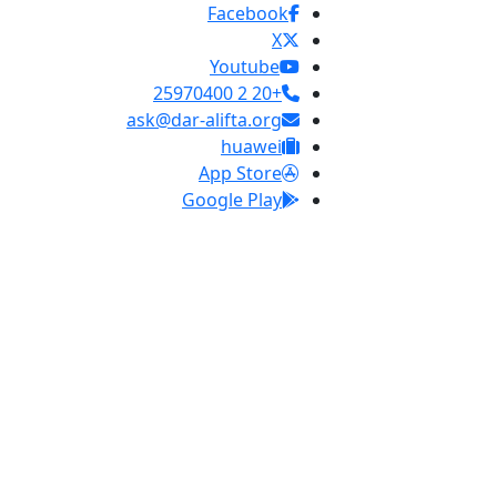
Facebook
X
Youtube
+20 2 25970400
ask@dar-alifta.org
huawei
App Store
Google Play