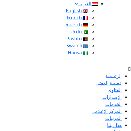
العربية
English
French
Deutsch
Urdu
Pashto
Swahili
Hausa
الرئيسية
فضيلة المفتى
الفتاوى
الإصدارات
الخدمات
المركز الإعلامى
المرئيات
هذا ديننا