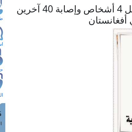
- مرصد الإفتاء يستنكر مقتل 4 أشخاص وإصابة 40 آخرين
 أفغانستان
طل
اس
حج
ال
م
الق