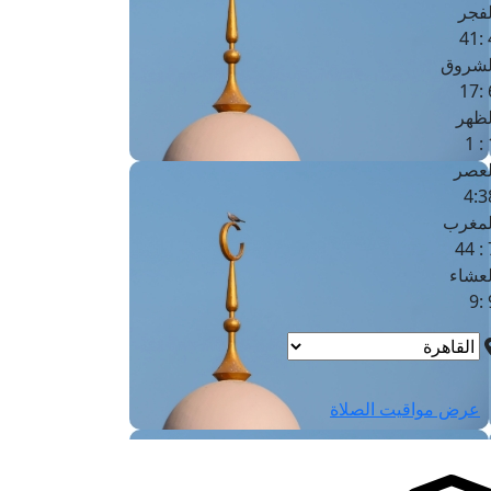
لفجر
4
لشروق
6
لظهر
1
لعصر
4:3
لمغرب
7 
لعشاء
9
عرض مواقيت الصلاة