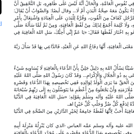
 فِي نُفُوسِ الْعَامَّةِ، وَالْحَالُ أَنَّهُ لَيْسَ عَلَى ظَاهِرِهِ، بَلِ التَّحْقِيقُ أَنَّ
سَوَاءٌ يَكُونُ مَعَهُ صِحَّةُ الْبَدَنِ أَمْ لَا... وقال أيضًا: وَالصَّوَابُ أَنْ يُقَالَ:
 لِلرَّجُلِ كَفَافٌ مِنَ الْقُوتِ، وَقُرَّةٌ لِلْبَدَنِ عَلَى الْعِبَادَةِ وَاشْتِغَالٌ بِأَمْرِ
ا
ِ، وَلَا كَلِمَةَ أَجْمَعُ لِذَلِكَ مِنْ لَفْظِ الْعَافِيَةِ، وَمِنْ ثَمَّ لَمَّا سَأَلَهُ صَلَّى
عُو بِهِ اخْتَارَ لَفْظَهَا فَقَالَ: «يَا عَمِّ إِنِّي أُحِبُّكَ، سَلِ اللهَ الْعَافِيَةَ فِي
َدْ تَقَدَّمَ تَحْقِيقُ مَعْنَى الْعَافِيَةِ، أَنَّهَا دِفَاعُ اللهِ عَنِ الْعَبْدِ، فَالدَّاعِي بِهَا قَدْ سَأَلَ رَبَّهُ
لَهُ بِأَنْ يُعَلِّمَهُ شَيْئًا يَسْأَلُ اللهَ بِهِ دَلِيلٌ جَلِيٌّ بِأَنَّ الدُّعَاءَ بِالْعَافِيَةِ لَا يُسَاوِيهِ شَيْءٌ
ْعَى بِهِ ذُو الْجَلَالِ وَالْإِكْرَامِ... وَقَدْ كَانَ رَسُولُ اللهِ صَلَّى اللهُ عَلَيْهِ
ِنَ الْحَقِّ مَا يَرَى الْوَلَدُ لِوَالِدِهِ فَفِي تَخْصِيصِهِ بِهَذَا الدُّعَاءِ وَقَصْرِهِ
ُلَازَمَتِهِ وَأَنْ يَجْعَلُوهُ مِنْ أَعْظَمِ مَا يَتَوَسَّلُونَ بِهِ إِلَى رَبِّهِمْ سُبْحَانَهُ
ُ صَلَّى اللهُ عَلَيْهِ وَآله وسَلَّمَ بِقَوْلِهِ: «سَلِ اللهَ الْعَافِيَةَ فِي الدُّنْيَا
َّةً لِدَفْعِ كُلِّ ضُرٍّ وَجَلْبِ كُلِّ خَيْرٍ] اهـ.
15): [إِنَّمَا كَانَتِ الْعَافِيَةُ أَحَبَّ لِأَنَّهَا لَفْظَةٌ جَامِعَةٌ لِخَيْرِ الدَّارَيْنِ مِنَ الصِّحَّةِ فِي الدُّنْيَا
عليه وآله وسلم عمَّه العباس -الذي كان يُنْزِلُهُ مَنْزِلَةَ أَبِيهِ
وفي تَخْصِيصِهِ بِهَذَا الدُّعَاءِ وَقَصْرِهِ عَلَى مُجَرَّدِ الدُّعَاءِ بِالْعَافِيَةِ