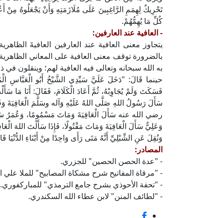
تَحْرِيكٌ لِهِمَمِ الرَّاغِبِينَ عَلَى مُلَازَمَتِهِ وَأَنْ يَجْعَلُوهُ مِنْ أَع
كُلِّ مَا يُهِمُّهُمْ.
- العافية عند العارفين:
يتجاوز معنى العافية عند العارفين العافيةَ الظاهري
بالضرورة توقف معنى العافية على المعاني الظاهرية،
به الله سبحانه وتعالى فيه العافية لهم؛ وينقلون في 
حينما قَالَ: "دَخَلَ عَلَيَّ سَيِّدِي الشَّيْخُ أَبُو الْعَبَّاسِ الْم
فَسَكَتَ وَلَمْ يُجَاوِبْهُ، ثُمَّ أَعَادَ الْكَلَامَ، فَقَالَ: أَنَا مَا سَأَلْتُ
سَأَلَ رَسُولُ اللهِ صَلَّى اللهُ عَلَيْهِ وَآله وسَلَّمَ الْعَافِيَةَ وَقَال
رضي الله عنه سَأَلَ الْعَافِيَةَ وَمَاتَ مَسْمُومًا، وَعُمَرُ سَأَلَ ا
وَعَلِيٌّ سَأَلَ الْعَافِيَةَ وَمَاتَ مَقْتُولًا، فَإِذَا سَأَلْتَ اللهَ الْعَافِ
وَنُقِلَ عَنِ الشِّبْلِيِّ أَنَّهُ مَتَى رَأَى وَاحِدًا مِنْ أَبْنَاءِ الدُّنْيَا ق
المصادر:
- "عدة الحصن الحصين" للجزري.
- "مرقاة المفاتيح شرح مشكاة المصابيح" للملا علي ا
- "تحفة الأحوذي بشرح جامع الترمذي" للمباركفوري.
- "لطائف المنن" لابن عطاء الله السكندري.