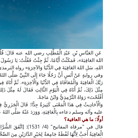
عَنِ العَبَّاسِ بْنِ عَبْدِ الْمُطَّلِبِ رضي الله عنه قَالَ: قُلْتُ: 
اللهَ العَافِيَةَ»، فَمَكَثْتُ أَيَّامًا، ثُمَّ جِئْتُ فَقُلْتُ: يَا رَسُولَ
اللهِ، سَلِ اللهَ العَافِيَةَ فِي الدُّنْيَا وَالآخِرَةِ» رواه التر
وفي روايةٍ عَنْ أَنَسٍ أَنَّ رَجُلًا جَاءَ إِلَى النَّبِيِّ صَلَّى اللهُ 
رَبَّكَ الْعَافِيَةَ وَالْمُعَافَاةَ فِي الدُّنْيَا وَالْآخِرَةِ». ثُمَّ أَتَاه
مِثْلَ ذَلِكَ، ثُمَّ أَتَاهُ فِي الْيَوْمِ الثَّالِثِ فَقَالَ لَهُ مِثْلَ ذَلِ
أَفْلَحْتَ» رَوَاهُ التِّرْمِذِيُّ وَابْنُ مَاجَهْ.
عليه وآله وسلم دعاءه بِالْعَافِيَةِ، وَوَرَدَ عَنْهُ صَلَّى اللهُ
أولًا: ما هي العافية؟
قال في "مرقاة المفاتيح" (4/ 1
الْعَافِيَةُ أَحَبَّ لِأَنَّهَا لَفْظَةٌ جَامِعَةٌ لِخَيْرِ الدَّارَيْنِ مِنَ الصِّح