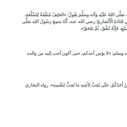
َّى اللهُ عَلَيْهِ وَآله وسَلَّمَ يَقُولُ: «الحَلِفُ مُنَفِّقَةٌ لِلسِّلْعَةِ،
تَادَةَ الْأَنْصَارِيِّ رضي الله عنه، أَنَّهُ سَمِعَ رَسُولَ اللهِ صَلَّى
عِ، فَإِنَّهُ يُنَفِّقُ، ثُمَّ يَمْحَقُ».
 وسلم: «لا يؤمن أحدكم، حتى أكون أحب إليه من والده
ْمِنُ أَحَدُكُمْ، حَتَّى يُحِبَّ لِأَخِيهِ مَا يُحِبُّ لِنَفْسِهِ»، رواه البخاري