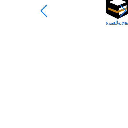
لحج والعمرة
رمضان