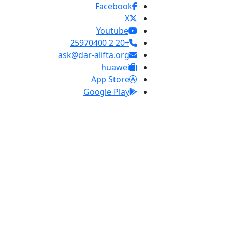
Facebook
X
Youtube
+20 2 25970400
ask@dar-alifta.org
huawei
App Store
Google Play