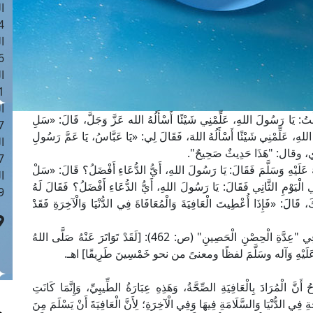
ا
 :43
ا
 :18
ا
 : 0
ا
يَا رَسُولَ اللهِ، عَلِّمْنِي شَيْئًا أَسْأَلُهُ الله عَزَّ وَجَلَّ، قَالَ: «سَلِ
7
 اللهِ، عَلِّمْنِي شَيْئًا أَسْأَلُهُ اللهَ، فَقَالَ لِي: «يَا عَبَّاسُ، يَا عَمَّ رَسُولِ
ا
مذي، وقال: "هَذَا حَدِيثٌ صَحِيحٌ".
: 42
عَلَيْهِ وَسَلَّمَ فَقَالَ: يَا رَسُولَ اللهِ، أَيُّ الدُّعَاءِ أَفْضَلُ؟ قَالَ: «سَلْ
ا
ُ فِي الْيَوْمِ الثَّانِي فَقَالَ: يَا رَسُولَ اللهِ، أَيُّ الدُّعَاءِ أَفْضَلُ؟ فَقَالَ لَهُ
 :7
كَ، قَالَ: «فَإِذَا أُعْطِيتَ الْعَافِيَةَ وَالْمُعَافَاةَ فِي الدُّنْيَا وَالْآخِرَةِ فَقَدْ
وَالْأَحَادِيثُ فِي هَذَا الْمَعْنَى كَثِيرَةٌ جِدًّا؛ قَالَ الْجَزَرِيُّ فِي "عِدَّةِ الْحِصْنِ الْحَصِينِ" (ص: 462): [لَقَدْ تَوَاتَرَ عَنْهُ صَلَّى اللهُ
 عَلَيْهِ وَآله وسَلَّمَ لفظًا ومعنىً من نحو خَمْسِينَ طَرِيقًا] اهـ.
153): [اتَّفَقَ الشُّرَّاحُ أَنَّ الْمُرَادَ بِالْعَافِيَةِ الصِّحَّةُ، وَهَذِهِ عِبَارَةُ الطِّيبِيِّ، وَإِنَّمَا كَانَتِ
َّةِ فِي الدُّنْيَا وَالسَّلَامَةِ فِيهَا وَفِي الْآخِرَةِ؛ لِأَنَّ الْعَافِيَةَ أَنْ يَسْلَمَ مِنَ