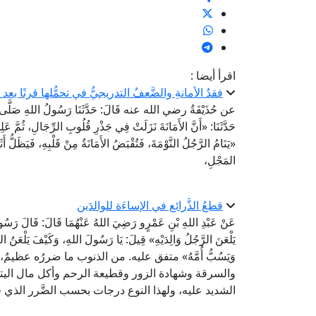
اقرأ أيضا :
فقدُ الأمانةِ والضَّعفُ التدريجيُّ في تحمُّلها قرنًا بعد
عن حُذَيْفَةُ رضي الله عنه قَالَ: حَدَّثَنَا رَسُولُ اللهِ صَلَّى اللهُ عَ
حَدَّثَنَا: «أَنَّ الأَمَانَةَ نَزَلَتْ فِي جَذْرِ قُلُوبِ الرِّجَالِ، ثُمَّ عَل
«يَنَامُ الرَّجُلُ النَّوْمَةَ، فَتُقْبَضُ الأَمَانَةُ مِنْ قَلْبِهِ، فَيَظَلُّ أَثَ
المَجْلِ،
قطعُ الذَّرائع في الإساءَة للوالدَين
عَنْ عَبْدِ اللهِ بْنِ عَمْرٍو رَضِيَ اللهُ عَنْهُمَا قَالَ: قَالَ رَسُولُ 
يَلْعَنَ الرَّجُلُ وَالِدَيْهِ» قِيلَ: يَا رَسُولَ اللهِ، وَكَيْفَ يَلْعَنُ الر
وَيَسُبُّ أُمَّهُ» متفق عليه. من الذنوب ما ضررُه عظيم
والسرقة وشهادة الزور وقطيعة الرحم وأكل مال اليتيم
الشديد عليه، ولهذا النوع درجات بحسب الضَّرر الذي ف