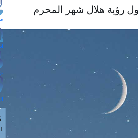
حول رؤية هلال شهر المحرم
طل
اس
حج
ال
م
الق