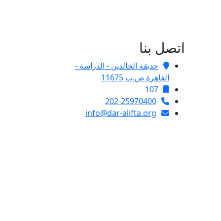
اتصل بنا
حديقة الخالدين - الدراسة -
القاهرة ص.ب 11675
107
202-25970400
info@dar-alifta.org