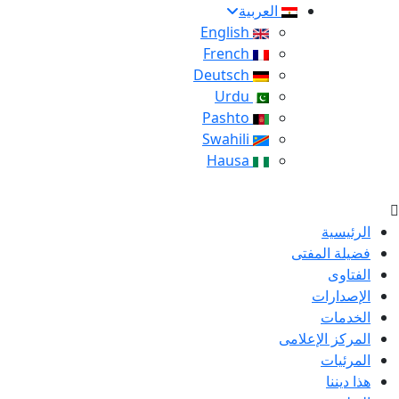
العربية
English
French
Deutsch
Urdu
Pashto
Swahili
Hausa
الرئيسية
فضيلة المفتى
الفتاوى
الإصدارات
الخدمات
المركز الإعلامى
المرئيات
هذا ديننا