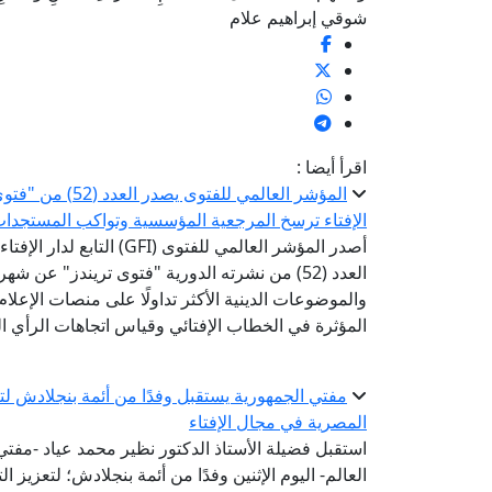
شوقي إبراهيم علام
اقرأ أيضا :
المؤشر العالمي ل
الإفتاء ترسخ المرجعية المؤسسية وتواكب المستجدا
أصدر المؤشر العالمي للفتوى 
العدد (52) من نشرته الدورية "فتوى تريندز" عن 
والموضوعات الدينية الأكثر تداولًا على منصات الإعل
المؤثرة في الخطاب الإفتائي وقياس اتجاهات الرأي الع
مفتي الجمهورية يستقبل وفدًا من أئمة بنجلادش لتعز
المصرية في مجال الإفتاء
استقبل فضيلة الأستاذ الدكتور نظير محمد عياد -مفتي ا
العالم- اليوم الإثنين وفدًا من أئمة بنجلادش؛ لتعزيز 