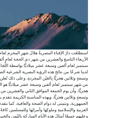
استطلعَت دارُ الإفتاءِ المصريةُ هلالَ شهرِ المحرم لعا
الأربعاء التاسعَ والعشرين من شهر ذي الحجة لعام ألفٍ
سبتمبر لعام ألفين وسبعة عشر ميلاديًّا بواسطة اللِّجان
لدينا شرعًا من نتائج هذه الرؤية البصرية الشرعية الصح
وتسعةٍ وثلاثين هجريًّا بِالعَيْن المجردةِ. وعلى ذلك تُع
من شهر سبتمبر لعام ألفين وسبعة عشر ميلاديًّا هو الم
هجريًّا، وأن يوم الجمعة الموافق الثاني والعشرين من 
وتسعةٍ وثلاثين هجريًّا. وبهذه المناسبةِ الكريمةِ نتق
الجمهورية، ونتمنى له دوام الصحة والعافية، كما نتقد
العربيةِ والإسلاميةِ وملوكِها وأمرائِها وللمسلمين كافةً
وعليهم جميعًا أمثالَ هذه الأيامِ المباركةِ باليُمنِ والخ