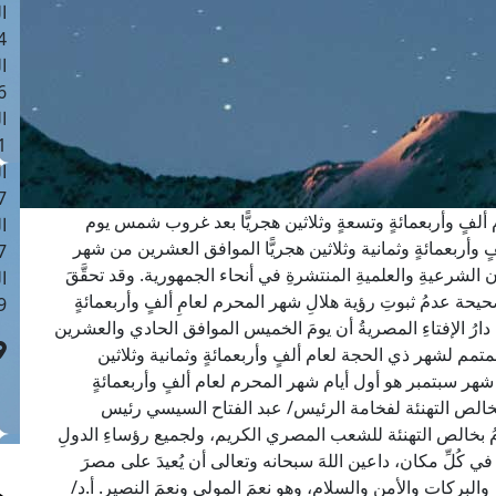
ا
 :42
ا
 :18
ا
 : 1
ا
7
م ألفٍ وأربعمائةٍ وتسعةٍ وثلاثين هجريًّا بعد غروب شمس يوم
ا
 وأربعمائةٍ وثمانية وثلاثين هجريًّا الموافق العشرين من شهر
: 43
 الشرعيةِ والعلميةِ المنتشرةِ في أنحاء الجمهورية. وقد تحقَّقَ
ا
يحة عدمُ ثبوتِ رؤية هلالِ شهر المحرم لعامِ ألفٍ وأربعمائةٍ
 :8
لن دارُ الإفتاءِ المصريةُ أن يومَ الخميس الموافق الحادي والعشرين
تمم لشهر ذي الحجة لعام ألفٍ وأربعمائةٍ وثمانية وثلاثين
شهر سبتمبر هو أول أيام شهر المحرم لعام ألفٍ وأربعمائةٍ
دم بخالص التهنئة لفخامة الرئيس/ عبد الفتاح السيسي رئيس
مُ بخالص التهنئة للشعب المصري الكريم، ولجميع رؤساءِ الدولِ
 في كُلِّ مكان، داعين اللهَ سبحانه وتعالى أن يُعيدَ على مصرَ
يرِ والبركات والأمنِ والسلام، وهو نعمَ المولى ونعمَ النصير. أ.د/