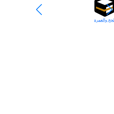
لحج والعمرة
رمضان