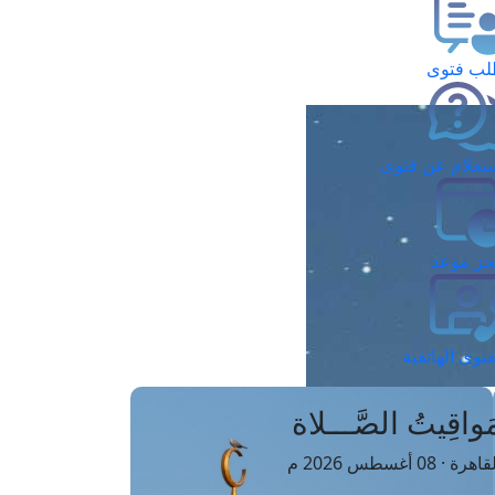
ب فتوى
تعلام عن فتوى
ز موعد
فتوى الهاتفية
َواقِيتُ الصَّـــلاة
اهرة · 08 أغسطس 2026 م