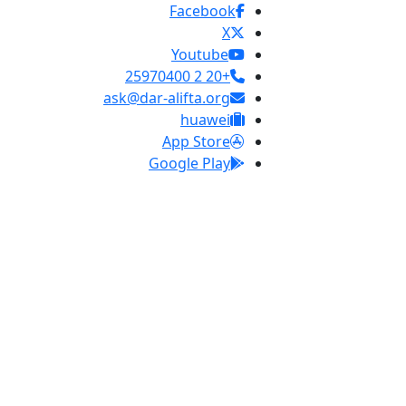
Facebook
X
Youtube
+20 2 25970400
ask@dar-alifta.org
huawei
App Store
Google Play