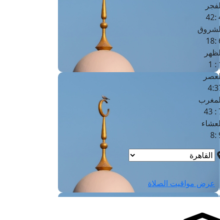
لفجر
4
لشروق
6
لظهر
1
لعصر
4:3
لمغرب
7 
لعشاء
9
عرض مواقيت الصلاة