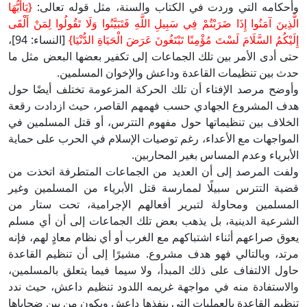
وأحكامه التي وردت في الكتاب والسنة، مثل قوله تعالى:
{يَاأَيُّهَا
الَّذِينَ آمَنُوا إِذَا ضَرَبْتُمْ فِي سَبِيلِ اللَّهِ فَتَبَيَّنُوا وَلَا تَقُولُوا لِمَنْ أَلْقَى
إِلَيْكُمُ السَّلَامَ لَسْتَ مُؤْمِنًا تَبْتَغُونَ عَرَضَ الْحَيَاةِ الدُّنْيَا}
[النساء: 94]،
حتى أدى الأمر بين تلك الجماعات إلى تكفير بعضها البعض مثل ما
حدث بين تنظيمات القاعدة وداعش والإخوان المسلمين.
وأوضح مرصد الإفتاء أن تلك الحركة المزعومة تختلف أيضًا حول
هدف المشروع الجهادي حسب فهمهم القاصر، حيث ازدادت رقعة
الخلاف بين تنظيماتها حول مفهوم التترس، أو قتل المسلمين في
المواجهات مع الأعداء، رغم توصيات الإسلام في الحرب على حماية
الأبرياء وعدم المساس بغير المحاربين.
ولفت المرصد إلى أن العديد من الجماعات المتطرفة اتخذت من
قضية التترس سبيلًا لممارسة قتل الأبرياء من المسلمين وغير
المسلمين ومحاولة لتبرير أفعالهم الإجرامية، تحت ستار من
الشرعية الدينية، بل يذهب بعض تلك الجماعات إلى أن أي مسلم
يعوق صراعهم أثناء اشتباكهم مع الغرب أو أي نظام معادٍ لهم، فإنه
مرتد، وبالتالي فهو هدف مشروع. مشيرًا إلى أن تنظيم القاعدة
حاول الالتفاف على ذلك المبدأ، ولا سيما فيما يتعلق بالمسلمين،
والاستفادة منه في مواجهة غريمه اللدود تنظيم داعش، حيث ندد
تنظيم القاعدة بالعمليات التي ينفذها داعش ويكون من بين ضحاياها