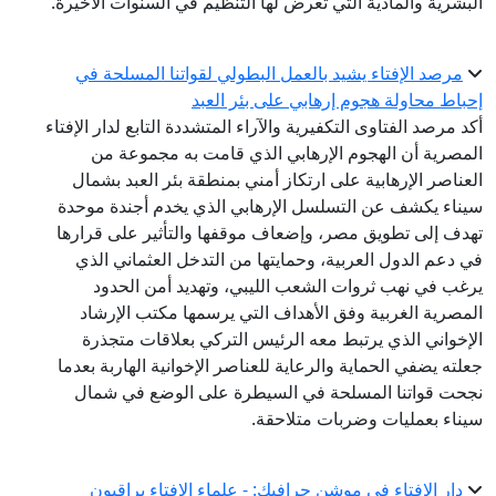
البشرية والمادية التي تعرض لها التنظيم في السنوات الأخيرة.
مرصد الإفتاء يشيد بالعمل البطولي لقواتنا المسلحة في
إحباط محاولة هجوم إرهابي على بئر العبد
أكد مرصد الفتاوى التكفيرية والآراء المتشددة التابع لدار الإفتاء
المصرية أن الهجوم الإرهابي الذي قامت به مجموعة من
العناصر الإرهابية على ارتكاز أمني بمنطقة بئر العبد بشمال
سيناء يكشف عن التسلسل الإرهابي الذي يخدم أجندة موحدة
تهدف إلى تطويق مصر، وإضعاف موقفها والتأثير على قرارها
في دعم الدول العربية، وحمايتها من التدخل العثماني الذي
يرغب في نهب ثروات الشعب الليبي، وتهديد أمن الحدود
المصرية الغربية وفق الأهداف التي يرسمها مكتب الإرشاد
الإخواني الذي يرتبط معه الرئيس التركي بعلاقات متجذرة
جعلته يضفي الحماية والرعاية للعناصر الإخوانية الهاربة بعدما
نجحت قواتنا المسلحة في السيطرة على الوضع في شمال
سيناء بعمليات وضربات متلاحقة.
دار الإفتاء في موشن جرافيك: - علماء الإفتاء يراقبون