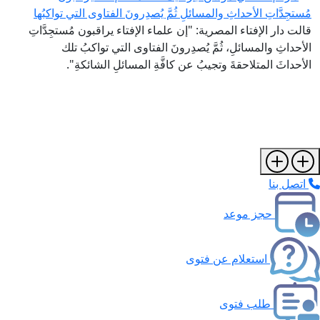
مُستجِدَّاتِ الأحداثِ والمسائلِ ثُمَّ يُصدِرونَ الفتاوى التي تواكبُها
قالت دار الإفتاء المصرية: "إن علماء الإفتاء يراقبون مُستجِدَّاتِ
الأحداثِ والمسائلِ، ثُمَّ يُصدِرونَ الفتاوى التي تواكبُ تلك
الأحداثَ المتلاحقةَ وتجيبُ عن كافَّةِ المسائلِ الشائكةِ".
اتصل بنا
حجز موعد
استعلام عن فتوى
طلب فتوى