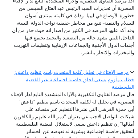
أكد مرصد الفتاوى التكفيرية والآراء المتشددة التابع لدار الإفتاء
المصرية أن تحذيرات السيد الرئيس عبد الفتاح السيسي من
خطورة الأوضاع في ليبيا -وذلك في كلمته بمنتدى أسوان
للسلام والتنمية- تنبع من مخاطر حقيقية تواجه الدولة الليبية،
وقد أكد عليها المرصد في الكثير من إصداراته حيث حذر من أن
الداخل الليبي يشهد حالة من التصعيد والتجنيد تجتمع فيها
أجندات الدول الأجنبية والجماعات الإرهابية وتنظيمات التهريب
والمخدرات والاتجار بالبشر.
مرصد الإفتاء في تحليل كلمة المتحدث باسم تنظيم داعش:
خطاب مأزوم يسعى لخلق حاضنة اجتماعية عبر القضية
الفلسطينية
قال مرصد الفتاوى التكفيرية والآراء المتشددة التابع لدار الإفتاء
المصرية في تحليل له لكلمة المتحدث باسم تنظيم "داعش"
أبي حمزة القرشي التي نشرها التنظيم عبر منصاته على
شبكات التواصل الاجتماعي بعنوان "دمر الله عليهم وللكافرين
أمثالها" إن تنظيم داعش يسعى لاستغلال القضية الفلسطينية
لتحقيق حاضنة اجتماعية وبشرية له تعوضه عن الخسائر