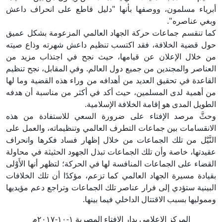
أبرياء مسلمون، ووصفها بأنها "دليل قاطع على انحراف داعش
وبغي عناصره".
كما تنقسم جماعات حركة الجهاد العالمي المزعومة بشكل عميق
حول قضية الخلافة، فقد اكتسب تنظيم داعش شهرته وذاع صيته
من خلال الإعلان عن قيامها، حيث نجح في اجتذاب مزيد من
العناصر والمجندين من جميع دول العالم. وفي المقابل، نجح تنظيم
القاعدة في تحقيق العديد من أهدافه من وراء هذه القضية وما لها
من أهمية لدى المسلمين، حيث أكد في أكثر من مناسبة أن هدفه
الطويل المدى هو إقامة الخلافة الإسلامية.
وحثَّ مرصد الإفتاء على ضرورة السعي للاستفادة من هذه
الانقسامات بين جماعات التطرف العالمي وتنظيماته، والعمل على
النَّيْل من تلك الجماعات من خلال إظهار فساد فكرها وانحراف
عقيدتها، خاصة وأن تلك الجماعات تبذل الجهود الحثيثة في محاولة
القضاء على الجماعات المنافسة لها في الحركة؛ لتظهر أنها الأَوْلى
بقيادة مسيرة الجهاد العالمي كما تزعم، مؤكدًا أن تلك الخلافات
البينية ستؤدي إلى فرار عناصر تلك الجماعات وتراجع دعم مؤيديها
ومموليها بسبب الاقتتال الداخلي فيما بينها.
المركز الإعلامي بدار الإفتاء المصرية ١-١٠-٢٠١٧م