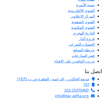
تنمية الأسرة
الفتوى الإلكترونية
المركز الإعلامى
الفتوى الشفوية
الفتوى المكتوبة
التاريخ الهجري
فروع الدار
الحساب الشرعي
خريطة الموقع
فض المنازعات
تدريب الوافدين على الإفتاء
اتصل بنا
حديقة الخالدين - الدراسة - القاهرة ص.ب 11675
107
202-25970400
info@dar-alifta.org