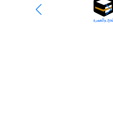
لحج والعمرة
رمضان