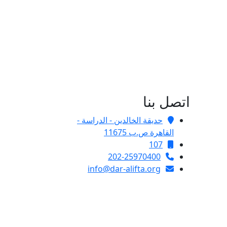
اتصل بنا
حديقة الخالدين - الدراسة -
القاهرة ص.ب 11675
107
202-25970400
info@dar-alifta.org