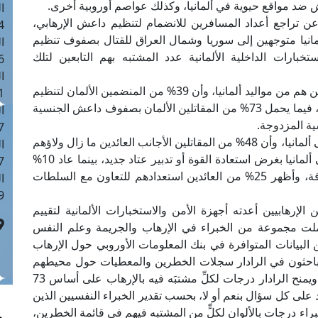
 ضد مواقع حيوية في ألمانيا، وكذلك عواصم أوروبية أخرى.
ا
ن تراجع أعداد المسافرين للانضمام لتنظيم داعش الإرهابي،
 :42
 من 900 شخص غادروا ألمانيا متوجهين إلى سوريا وشمال العراق للقتال بصفوف تنظيم
ا
بارات الداخلية الألمانية عدد المشتبه بهم التابعين لتلك
 :18
ا
وأوضح المرصد أن 61% من المقاتلين الأجانب العائدين هم من مواليد ألمانيا، وأن 39% من المنضمين الألمان لتنظيم
 : 1
داعش من أصول تركية أو سورية أو روسية أو لبنانية، فيما يحمل 73% من المقاتلين الألمان بصفوف داعش الجنسية
ا
7
وأضاف المرصد أن 274 شخصًا منهم عادوا مجددًا إلى ألمانيا، وأن 48% من المقاتلين الأجانب العائدين ما زال ولاؤهم
ا
لجماعاتهم المتطرفة، فيما عدا 8% من المقاتلين إلى ألمانيا بغرض استعادة القوة أو تدبير عتاد جديد، بينما عاد 10%
: 43
منهم بسبب الإحباط أو رفضهم الأيديولوجية المتطرفة، وأظهر 25% من العائدين استعدادهم للتعاون مع السلطات
ا
 :8
إرهابيين أعدته أجهزة الأمن والاستخبارات الألمانية لتقييم
ت مجموعة من الخبراء في الإرهاب والجريمة وعلم النفس
البيانات المتوافرة في بنك المعلومات الأوروبي حول الإرهاب
الباحثون في الرادار سجلات الخطرين والمعطيات حول محيطهم
العائلي ومحيط أصدقائهم، والمساجد التي يرتادونها. ويمنح الرادار درجات لكلِّ مشتبَه فيه بالإرهاب على أساس 73
د على كل سؤال بنعم أو لا، بحسب تقدير الخبراء النفسيين الذين
اء درجات بالألوان لكلٍّ من المشتبه فيهم في قائمة الخطرين،