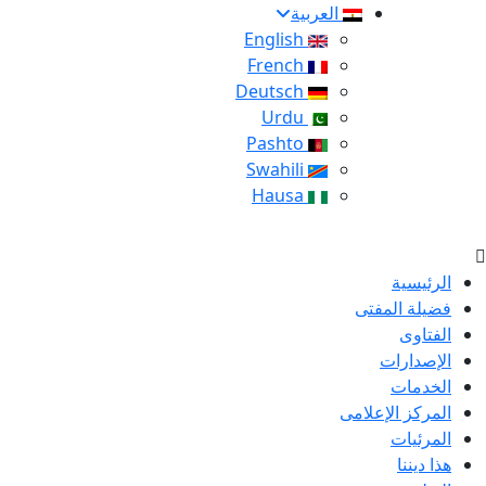
العربية
English
French
Deutsch
Urdu
Pashto
Swahili
Hausa
الرئيسية
فضيلة المفتى
الفتاوى
الإصدارات
الخدمات
المركز الإعلامى
المرئيات
هذا ديننا