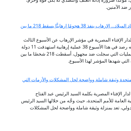
ى، مؤكدًا ضرورة إدانة العنف والتصدي له بكل قوة وحزم،
 ضد الآمنين.
مرصد الإفتاء: مؤشر الإرهاب يرتفع بشدة قبيل أعياد الميلاد... الإرهاب ينفذ 38 هجومًا إرهابيًّا يسقط 218 ما بين
 لدار الإفتاء المصرية في مؤشر الإرهاب عن الأسبوع الثالث
من شهر ديسمبر في الفترة من 14 إلى 20 ديسمبر أنه رصد في هذا الأسبوع 38 عملية إرهابية استهدفت 11 دولة
حول العالم نفذتها 9 جماعات إرهابية بالإضافة إلى العمليات التي سجلت ضد مجهول، أسقطت 218 شخصًا ما بين
لتي شهدها المؤشر لهذا الأسبوع.
لمتحدة وثيقة شاملة وواضحة لحل المشكلات والأزمات التي
لدار الإفتاء المصرية بكلمة السيد الرئيس عبد الفتاح
س الجمهورية، أمام الدورة الـ 75 للجمعية العامة للأمم المتحدة، حيث وجَّه من خلالها السيد الرئيس
لدولي، تعد بمنزلة وثيقة شاملة وواضحة لحل المشكلات