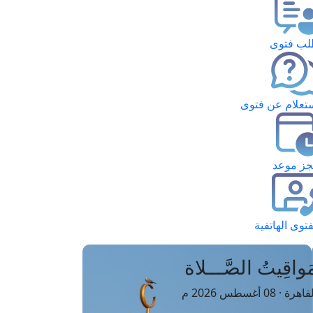
ب فتوى
تعلام عن فتوى
ز موعد
فتوى الهاتفية
َواقِيتُ الصَّـــلاة
اهرة · 08 أغسطس 2026 م