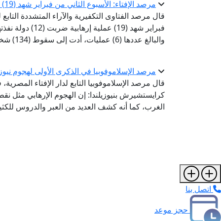
مرصد الإفتاء: الأسبوع الثاني من فبراير شهد (19) عملية إرهابية ضربت (12) دولة نفذتها (7) تنظيمات
قال مرصد الفتاوى التكفيرية والآراء المتشددة التابع 
والبالغ عددها (6) عمليات، أدت إلى سقوط (134) شخصًا ما بين قتيل وجريح، بعدد (69) قتيلًا و(65) من المصابين.
مرصد الإسلاموفوبيا في الذكرى الأولى لهجوم نيوزي
قال مرصد الإسلاموفوبيا التابع لدار الإفتاء المصرية
كرايستشيرش بنيوزيلندا: إن الهجوم الإرهابي مثل ن
الغرب، كما أنه كشف العديد من العبر والدروس للكث
اتصل بنا
حجز موعد