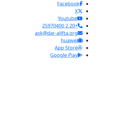
Facebook
X
Youtube
+20 2 25970400
ask@dar-alifta.org
huawei
App Store
Google Play