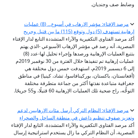
وضابط صف وجنديان.
مرصد الإفتاء: مؤشر الإرهاب في أسبوع... (8) عمليات
إرهابية تستهدف (5) دول وتوقع (115) ما بين قتيل وجريح
أكد مرصد الفتاوى التكفيرية والآراء المتشددة التابع لدار الإفتاء
المصرية، أنه رصد في مؤشر الإرهاب الأسبوعي -الذي يهتم
بتتبع العمليات الإرهابية ورصدها وإجراء تحليل لها-عدد (8)
عمليات إرهابية تم تنفيذها خلال الفترة من 30 نوفمبر 2019م
إلى 6 ديسمبر 2019م، استهدفت خمس دول مختلفة هي
(أفغانستان، باكستان، بوركينافاسوا، تشاد، كينيا) في مناطق
جغرافية متباعدة نفذتها أكثر من جماعة متطرفة مختلفة
التوجُّه، راح ضحية تلك العمليات الإرهابية 60 قتيلًا، و55 جريحًا.
مرصد الإفتاء: النظام التركي أرسل مئات الإرهابيين لدعم
وتعزيز صفوف تنظيم داعش في منطقة الساحل والصحراء
أكد مرصد الفتاوى التكفيرية والآراء المتشددة، التابع لدار الإفتاء
المصرية، أن النظام التركي ما زال يستخدم استراتيجية إرسال