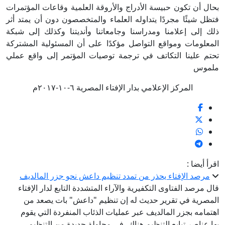
بحال أن تكون حبيسة الأدراج والأروقة العلمية وقاعات المؤتمرات
فتظل شيئًا مجردًا يتداوله العلماء والمتخصصون دون أن يمتد أثر
ذلك إلى إعلامنا ومدراسنا وجامعاتنا وأنديتنا وكذلك إلى شبكة
المعلومات ومواقع التواصل مؤكدًا على أن المسئولية المشتركة
تحتم علينا التكاتف في ترجمة توصيات المؤتمر إلى واقع عملي
ملموس
المركز الإعلامي بدار الإفتاء المصرية ٦-١٠-٢٠١٧م
اقرأ أيضا :
مرصد الإفتاء يحذر من تمدد تنظيم داعش نحو جزر المالديف
قال مرصد الفتاوى التكفيرية والآراء المتشددة التابع لدار الإفتاء
المصرية في تقرير حديث له إن تنظيم "داعش" بات يصعد من
اهتمامه بجزر المالديف عبر عمليات الذئاب المنفردة التي يقوم
بها عناصر تبايع التنظيم هناك، في محاولة جديدة من التنظيم