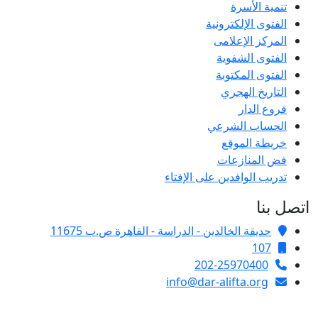
تنمية الأسرة
الفتوى الإلكترونية
المركز الإعلامى
الفتوى الشفوية
الفتوى المكتوبة
التاريخ الهجري
فروع الدار
الحساب الشرعي
خريطة الموقع
فض المنازعات
تدريب الوافدين على الإفتاء
اتصل بنا
حديقة الخالدين - الدراسة - القاهرة ص.ب 11675
107
202-25970400
info@dar-alifta.org