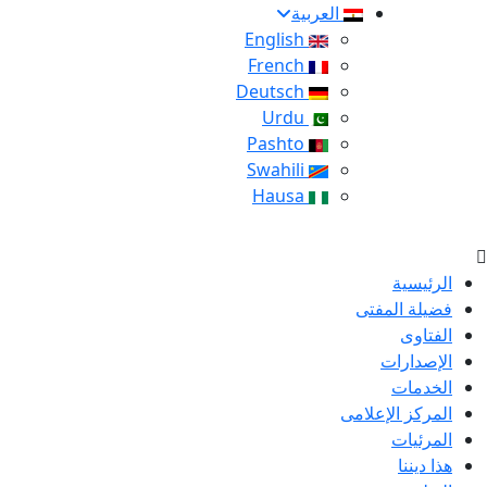
العربية
English
French
Deutsch
Urdu
Pashto
Swahili
Hausa
الرئيسية
فضيلة المفتى
الفتاوى
الإصدارات
الخدمات
المركز الإعلامى
المرئيات
هذا ديننا