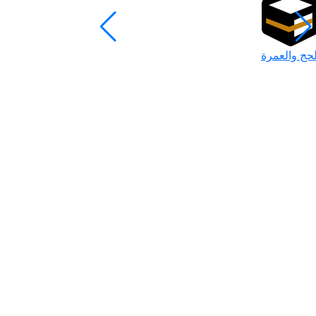
لحج والعمرة
رمضان