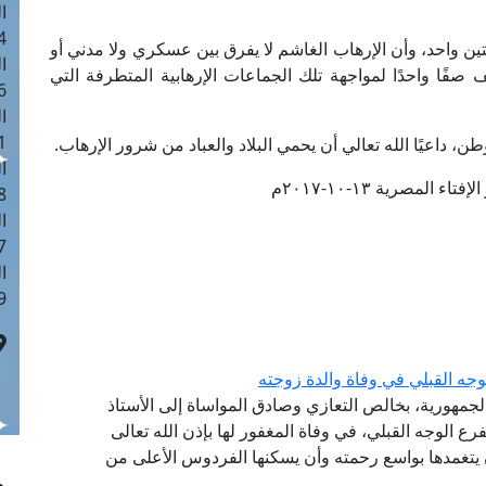
ا
 :41
تين واحد، وأن الإرهاب الغاشم لا يفرق بين عسكري ولا مدني أو
ا
فًا واحدًا لمواجهة تلك الجماعات الإرهابية المتطرفة التي
 :17
ا
 : 1
، داعيًا الله تعالي أن يحمي البلاد والعباد من شرور الإرهاب.
ا
ء المصرية ١٣-١٠-٢٠١٧م
8
ا
: 44
ا
 :9
جه القبلي في وفاة والدة زوجته
الجمهورية، بخالص التعازي وصادق المواساة إلى الأستاذ
ع الوجه القبلي، في وفاة المغفور لها بإذن الله تعالى
أن يتغمدها بواسع رحمته وأن يسكنها الفردوس الأعلى من