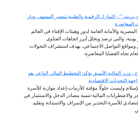
لفتوى يصدر العدد (52) من "فتوى تريندز": - النوازل الرقمية والطبية تتصدر المشهد.. ودار
ت المعاصرة
(GFI) التابع لدار الإفتاء المصرية والأمانة العامة لدور وهيئات الإفتاء في العالم
شهر يونية، والتي ترصد وتحلل أبرز اتجاهات الفتاوى
ام ومواقع التواصل الاجتماعي، بهدف استشراف التحولات
ام تجاه القضايا المعاصرة.
. وزير المالية الأسبق يؤكد: التخطيط المالي الواعي هو
هة التحديات الاقتصادية
لإسلام وليست حلولًا مؤقتة للأزمات-إعداد موازنة للأسرة
عجز والاضطرابات المالية-تنمية مصادر الدخل والاستثمار في
تصادي للأسرة-التحذير من الإسراف والاستدانة وتقليد
ي