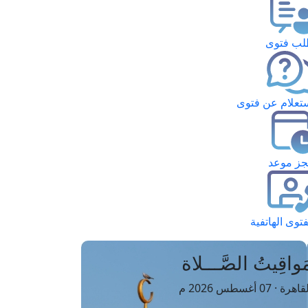
ب فتوى
تعلام عن فتوى
ز موعد
فتوى الهاتفية
َواقِيتُ الصَّـــلاة
اهرة · 07 أغسطس 2026 م