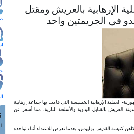
ية الإرهابية بالعريش ومقتل
دو في الجريمتين واحد
طل
اس
حج
ال
رية- العملية الإرهابية الخسيسة التي قامت بها جماعة إرهابية
نة العريش بالقنابل اليدوية والأسلحة النارية، مما أسفر عن
م
الق
هن كنيسة القديس يوليوس، بعدما تعرض للاعتداء أثناء تواجده