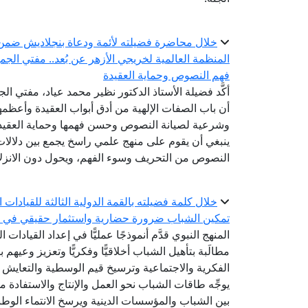
خلال محاضرة فضيلته لأئمة ودعاة بنجلاديش ضمن الد
المنظمة العالمية لخريجي الأزهر عن بُعد.. مفتي الجم
فهم النصوص وحماية العقيدة
أكَّد فضيلة الأستاذ الدكتور نظير محمد عياد، مفتي الج
أن باب الصفات الإلهية من أدق أبواب العقيدة وأعظمها 
وشرعية لصيانة النصوص وحسن فهمها وحماية العقيدة
ينبغي أن يقوم على منهج علمي راسخ يجمع بين دلالات 
النصوص من التحريف وسوء الفهم، ويحول دون الانزلاق 
خلال كلمة فضيلته بالقمة الدولية الثالثة للقيادات ا
تمكين الشباب ضرورة حضارية واستثمار حقيقي في ح
المنهج النبوي قدَّم أنموذجًا عمليًّا في إعداد القيادا
مطالَبة بتأهيل الشباب أخلاقيًّا وفكريًّا وتعزيز وعي
الفكرية والاجتماعية وترسيخ قيم الوسطية والتعايش 
يوجِّه طاقات الشباب نحو العمل والإنتاج والاستفادة م
بين الشباب والمؤسسات الدينية ويرسخ الانتماء الوط