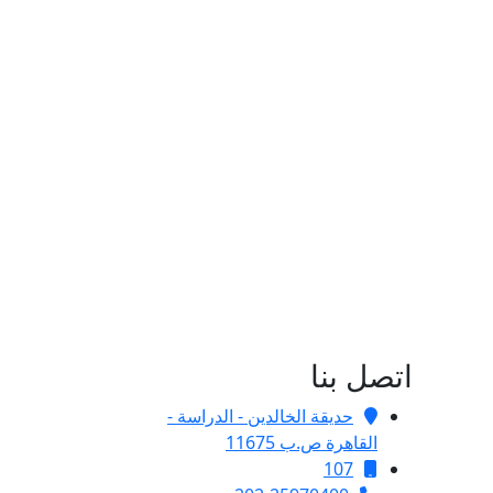
اتصل بنا
حديقة الخالدين - الدراسة -
القاهرة ص.ب 11675
107