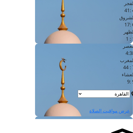
لفجر
4
لشروق
6
لظهر
1
لعصر
4:3
لمغرب
7 
لعشاء
9
عرض مواقيت الصلاة