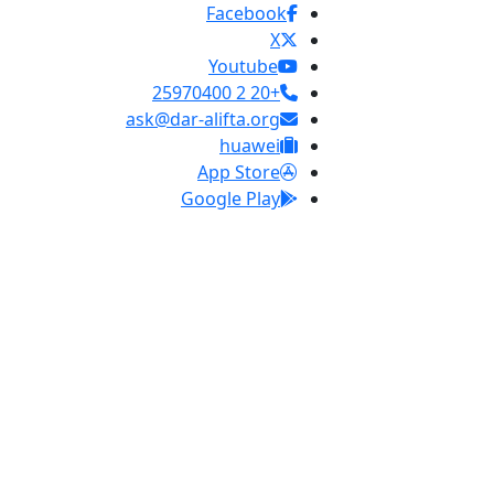
Facebook
X
Youtube
+20 2 25970400
ask@dar-alifta.org
huawei
App Store
Google Play