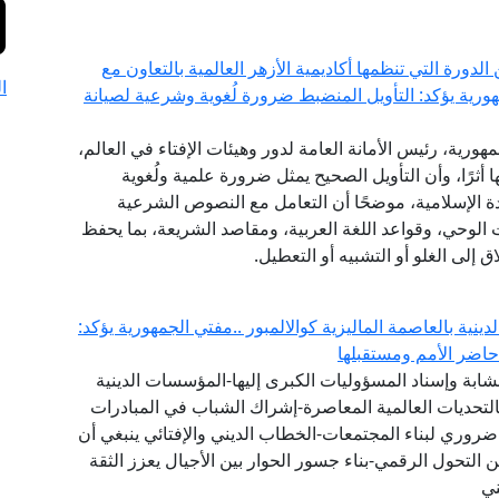
ورة التي تنظمها أكاديمية الأزهر العالمية بالتعاون مع
ا
هورية يؤكد: التأويل المنضبط ضرورة لُغوية وشرعية لصيانة
مهورية، رئيس الأمانة العامة لدور وهيئات الإفتاء في العالم،
أثرًا، وأن التأويل الصحيح يمثل ضرورة علمية ولُغوية
 الإسلامية، موضحًا أن التعامل مع النصوص الشرعية
الوحي، وقواعد اللغة العربية، ومقاصد الشريعة، بما يحفظ
إلى الغلو أو التشبيه أو التعطيل.
لدينية بالعاصمة الماليزية كوالالمبور ..مفتي الجمهورية يؤكد:
اضر الأمم ومستقبلها
ت الشابة وإسناد المسؤوليات الكبرى إليها-المؤسسات الدينية
هم بالتحديات العالمية المعاصرة-إشراك الشباب في المبادرات
ضروري لبناء المجتمعات-الخطاب الديني والإفتائي ينبغي أن
ن التحول الرقمي-بناء جسور الحوار بين الأجيال يعزز الثقة
ني