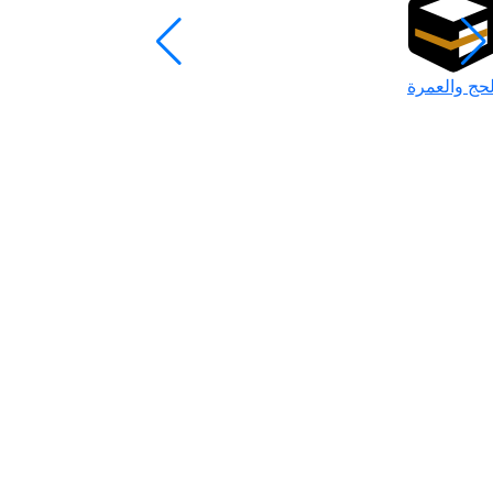
لحج والعمرة
رمضان