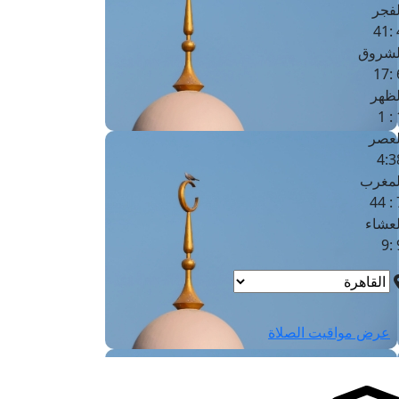
لفجر
4
لشروق
6
لظهر
1
لعصر
4:3
لمغرب
7 
لعشاء
9
عرض مواقيت الصلاة