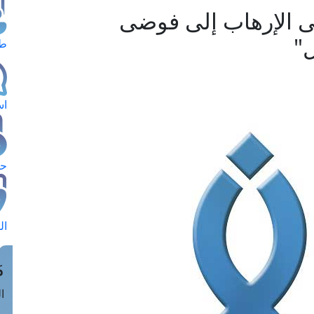
ى الإرهاب إلى فوضى
"
طل
اس
حج
ال
م
الق