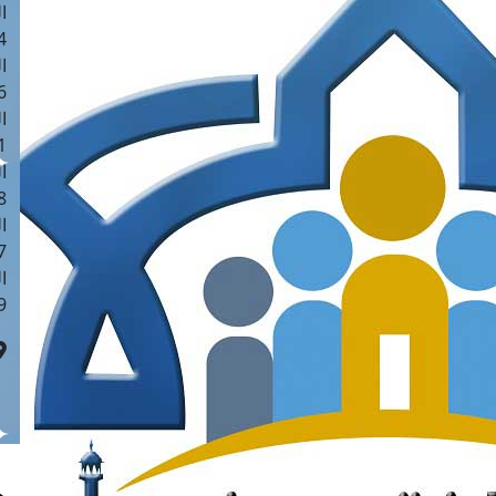
ا
 :41
ا
 :17
ا
 : 1
ا
8
ا
: 44
ا
 :9