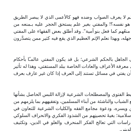
لم لا يعرف الصواب وضده فهو كالأعمى الذي لا يبصر الطريق
و نفسه؟! والمفتي بغير علم يستحق الحجر عليه بـمنعه من
 منعُهم كما فعل بنو أمية". وقد أطلق بعض الفقهاء على المفتي
جهله، وبهذا نعلم الإثم العظيم الذي يقع فيه كثير ممن يتصدَّرون
 الجاهل بالحكم الشرعي؛ بل قد يكون المفتي عالمـًا بأحكام
 معرفة الأعراف والعادات الخاصة ببلد المستفتي، وهذا له تأثير
 أن يفتي في مسائل تستند إلى العرف إذا كان غير عارف بعرف
بط الفتوى والمصطلحات الشرعية لإزالة اللبس الحاصل بشأنها
الشباب والناشئة من أبناء المسلمين، وتفقيههم بما يلزمهم من
ن ويسره، ودعوة مجامع الفقه والكليات الشرعية للتعاون في
إسلامية؛ بغيةَ تحصينِهم من الشذوذ الفكري والانحراف السلوكي
دراسات التي تعالج الفكر المنحرف والغلو في الدين، وتكثيف
ديني.