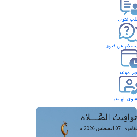
ب فتوى
تعلام عن فتوى
ز موعد
فتوى الهاتفية
َواقِيتُ الصَّـــلاة
اهرة · 07 أغسطس 2026 م