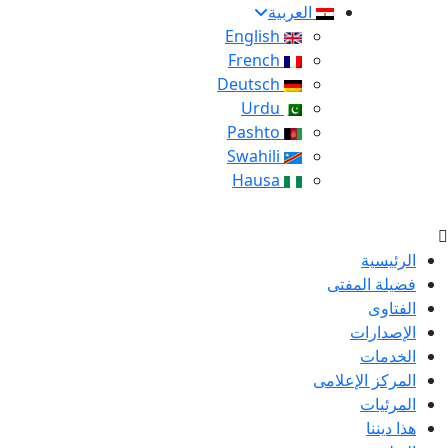
العربية
English
French
Deutsch
Urdu
Pashto
Swahili
Hausa
الرئيسية
فضيلة المفتى
الفتاوى
الإصدارات
الخدمات
المركز الإعلامى
المرئيات
هذا ديننا