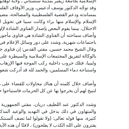
الإسلامية بجامعة زيفير بمدينة سنستاني ـ ولاية أوهايو 
وقد توجَّه الدكتور يوسف أدعيس، وزير الأوقاف الفل
بمساندته ودعم القضية الفلسطينية والمصالحة، مضيفًا
الإسلام والإسلام منها براء وكانت سببا في تحويل
الاحتلال، بينما يقوم البعض بإصدار الفتاوى الشاذة ل
وأضاف سماحته أن الفتاوى الشاذة هي فتاوى مأجورة
باجتماعات شهرية، وشدد على دور وسائل الإعلام في 
وقال الشيخ محمد حسين، مفتي القدس: إن فتاوى جماع
بالوكالة لتفريق المجتمعات الإسلامية والسيطرة على 
وليبيا، فتلك حروب داخلية ركب الموجة فيها الإرهاب م
واستباحة دماء المسلمين، والحمد لله قد أدركت شعوب
وأضاف خلال كلمته أن هناك محاولات للقضاء على هذه 
لتبيح لهم أن يخرجوا بها عن كل الحرمات فاستباحوا ح
وشدد الدكتور عبد اللطيف دريان، مفتي الجمهورية ال
والمتهاون في ذلك يدخل في التهديد والوعيد المذكو
كثيرة، منها قوله تعالى: {ولا تقولوا لما تصف ألسنتك
يفترون على الله الكذب لا يفلحون} ، لافتًا أن هذه ال