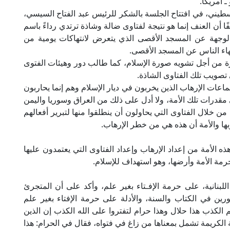
ـ أمريكا.
سطيني، في افتتاح الجلسة بالشكر للرئيس عبد الفتاح السيسي،
 أن العنف إنما هو نتيجة لفتاوى ضالة وشاذة ترتدي رداءً باسم
 الوجهة عن المسجد الأقصى الذي يتعرض لانتهاكات يومية من
إلهاء الناس عن المسجد الأقصى.
 من أجل تشويه صورة الإسلام، كما طالب دور وهيئات الفتوى
تصويب تلك الفتاوى الشاذة.
ات الإرهاب الذين يخربون في ديار الإسلام وهم إنما يحاربون
مقدرات تلك الأمة، ولا أدل على ذلك من العراق وسوريا واليمن
ن خلال الفتاوى التي يحاولون أن ينطلقوا منها لتبرير أفعالهم
ها والأمة أن هذه هي من خطر الإرهاب.
الأمة من إعداد الإرهاب وإعداد الفتاوى التي يعتمدون عليها
رمة الأمة وأرضها، وهو استهداف للإسلام.
لبنانية، على حرمة الإفـتاء بغير علم، وأكد على أن المتجرئ
رين في الكتاب والسنة، والأدلة على حرمة الإفتاء بغير علم
م الكذب هذا حلال وهذا حرام لتفتروا على الله الكذب إن الذين
آية الكريمة تشمل بمعناها من زاغ في فتواه، فقال في الحرام: هذا