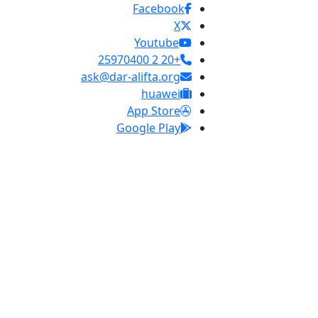
Facebook
X
Youtube
+20 2 25970400
ask@dar-alifta.org
huawei
App Store
Google Play