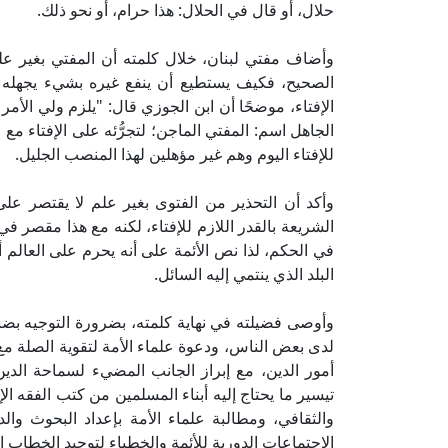
حلال، أو قال في الحلال: هذا حرام، أو نحو ذلك.
وأضاف مفتي لبنان، خلال كلمته أن المفتي بغير ع
الصحيح، فكيف يستطيع أن ينفع غيره بشيء يجهله ه
الإفتاء، موضحًا أن ابن الجوزي قال: "يلزم ولي الأمر
الجاهل اسم: المفتي الماجن؛ لتجرُّئه على الإفتاء مع 
للإفتاء اليوم وهم غير مؤهلين لهذا المنصب الجليل.
وأكد أن التحذير من الفتوى بغير علم لا يقتصر على
الشريعة بالقدر اللازم للإفتاء، لكنه مع هذا مقصر في
في الحكم، لذا نص الأئمة على أنه يحرم على العالم
البلد الذي ينتمي إليه السائل.
وأوصى فضيلته في نهاية كلمته، بضرورة التوجيه بض
لدى بعض الناس، ودعوة علماء الأمة لتقوية الصلة مع 
أمور الدين، مع إبراز الجانب المضيء لسماحة الدي
تيسير ما يحتاج إليه أبناء المسلمين من كتب الفقه ال
والثقافي، ومطالبة علماء الأمة بإعداد البحوث وال
الاجتماعات الدورية للأئمة والخطباء لتوحيد الخطاب ال