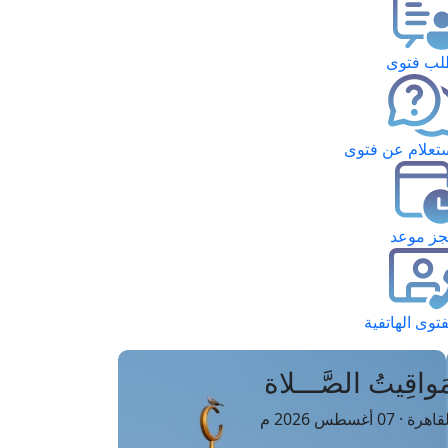
ب فتوى
تعلام عن فتوى
ز موعد
فتوى الهاتفية
َواقِيتُ الصَّـــلاة
اهرة · 07 أغسطس 2026 م