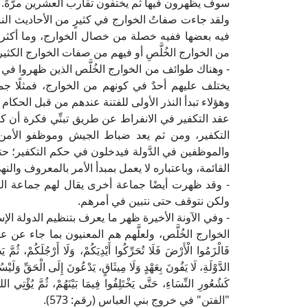
سوف يظهرون فيها ثم يختفون تقارب العشرين مرَّةً.
ولقد جاءت صفاتُ الخوارج في كثيرٍ من الأحاديث الن
فيه بعضها ففيه خصلة من خصال الخوارج، وما أكثر ال
من الخوارج الخُلَّصِ أو فيهم من صفات الخوارج الكثير 
- وهناك طوائف من الخوارج الخُلَّص الذين ظهروا في ز
يختلف عليهم أحدٌ في كونهم من الخوارج، فمثلًا جماعة
وهؤلاء تبدأ النذر الأولى للفتنة عندهم من قبل الحكام 
عقد التكفير في الانفراط عن طريق تبنِّي فكرة أن كل
التكفير، ومن ثم يعد ضباط الجيش وموظفو الأمن م
والموظفين في الدَّولة فيدخلون في حكم التكفير؛ حتى ي
القائمة، وباعتباره لا يعمل بمبدأ الأمر بالمعروف والن
- وقد ظهرت أيضًا جماعة أخرى يقال لهم جماعة التوقُّفِ
ولكن نتوقف حتى نتبين في أمرهم.
- وفي الآونة الأخيرة ظهر ما يعرف بتنظيم الدولة الإ
الخوارج الخُلَّص، ولعلَّهم هم المعنيون بما جاء عن علي بن
فَالْزَمُوا الْأَرْضَ فَلَا تُحَرِّكُوا أَيْدِيَكُمْ، وَلَا أَرْجُلَكُمْ، ثُمَّ
الدَّوْلَةِ، لَا يَفُونَ بِعَهْدٍ وَلَا مِيثَاقٍ، يَدْعُونَ إِلَى الْحَقِّ وَلَ
كَشُعُورِ النِّسَاءِ، حَتَّى يَخْتَلِفُوا فِيمَا بَيْنَهُمْ، ثُمَّ
"الفتن" في خروج بني العباس (رقم: 573).