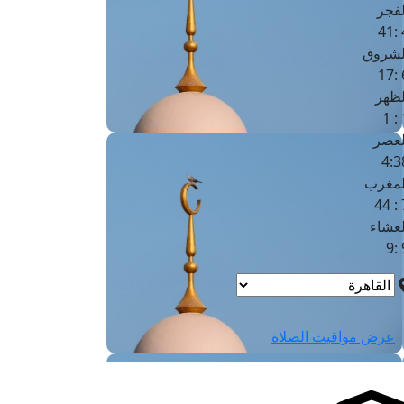
لفجر
4
لشروق
6
لظهر
1
لعصر
4:3
لمغرب
7 
لعشاء
9
عرض مواقيت الصلاة