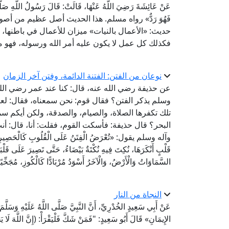
عَنْ عَائِشَةَ رَضِيَ اللَّهُ عَنْهَا، قَالَتْ: قَالَ رَسُولُ اللَّهِ صَلَّ
فَهُوَ رَدٌّ» رواه مسلم. هذا الحديث أصل عظيم من أص
حديث: «الأعمال بالنيات» ميزان للأعمال في باطنها، ف
فكذلك كل عمل لا يكون عليه أمر الله ورسوله، فهو مر
نوعان من الفتن: الفتنة الدائمة، وفتن آخر الزمان
عن حذيفة رضي الله عنه، قال: كنا عند عمر رضي الله
وسلم يذكر الفتن؟ فقال قوم: نحن سمعناه، فقال: لعلك
تلك تكفرها الصلاة، والصيام، والصدقة، ولكن أيكم سم
البحر؟ قال حذيفة: فأسكت القوم، فقلت: أنا، قال: أ
وآله وسلم يقول: «تُعْرَضُ الْفِتَنُ عَلَى الْقُلُوبِ كَالْحَصِيرِ عُودًا 
قَلْبٍ أَنْكَرَهَا، نُكِتَ فِيهِ نُكْتَةٌ بَيْضَاءُ، حَتَّى تَصِيرَ عَلَى قَلْبَ
السَّمَاوَاتُ وَالْأَرْضُ، وَالْآخَرُ أَسْوَدُ مُرْبَادًّا كَالْكُوزِ، مُجَخِّيًا
النجاة من النار
عَنْ أَبِي سَعِيدٍ الخُدْرِيِّ، أَنَّ النَّبِيَّ صَلَّى اللَّهُ عَلَيْهِ وَسَلَّ
الإِيمَانِ» قَالَ أَبُو سَعِيدٍ: "فَمَنْ شَكَّ فَلْيَقْرَأْ: (إِنَّ اللَّهَ ل