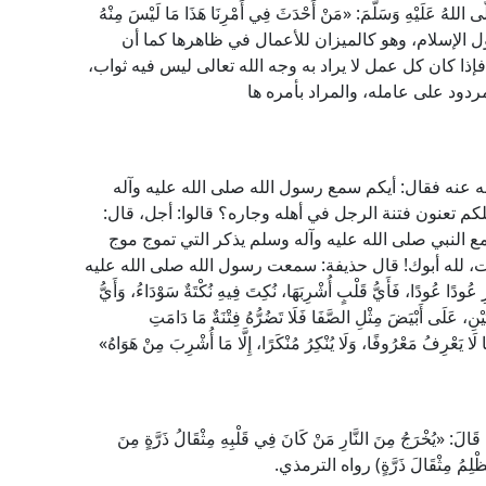
ى اللهُ عَلَيْهِ وَسَلَّمَ: «مَنْ أَحْدَثَ فِي أَمْرِنَا هَذَا مَا لَيْسَ مِنْهُ
ول الإسلام، وهو كالميزان للأعمال في ظاهرها كما أن
إذا كان كل عمل لا يراد به وجه الله تعالى ليس فيه ثواب،
دود على عامله، والمراد بأمره ها
 عنه فقال: أيكم سمع رسول الله صلى الله عليه وآله
م تعنون فتنة الرجل في أهله وجاره؟ قالوا: أجل، قال:
ع النبي صلى الله عليه وآله وسلم يذكر التي تموج موج
نت، لله أبوك! قال حذيفة: سمعت رسول الله صلى الله عليه
عُودًا، فَأَيُّ قَلْبٍ أُشْرِبَهَا، نُكِتَ فِيهِ نُكْتَةٌ سَوْدَاءُ، وَأَيُّ
يْنِ، عَلَى أَبْيَضَ مِثْلِ الصَّفَا فَلَا تَضُرُّهُ فِتْنَةٌ مَا دَامَتِ
 لَا يَعْرِفُ مَعْرُوفًا، وَلَا يُنْكِرُ مُنْكَرًا، إِلَّا مَا أُشْرِبَ مِنْ هَوَاهُ»
مَ قَالَ: «يُخْرَجُ مِنَ النَّارِ مَنْ كَانَ فِي قَلْبِهِ مِثْقَالُ ذَرَّةٍ مِنَ
َا يَظْلِمُ مِثْقَالَ ذَرَّةٍ) رواه الترمذي.