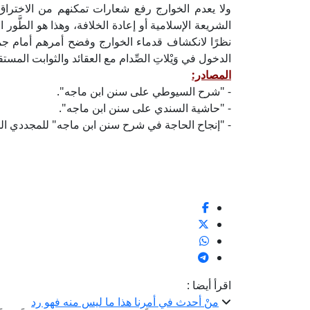
ولا يعدم الخوارج رفع شعارات تمكنهم من الاختراق
الشريعة الإسلامية أو إعادة الخلافة، وهذا هو الطَّور 
نظرًا لانكشاف قدماء الخوارج وفضح أمرهم أمام جموع
الدخول في وَيْلاتِ الصِّدام مع العقائد والثوابت المست
المصادر:
- "شرح السيوطي على سنن ابن ماجه".
- "حاشية السندي على سنن ابن ماجه".
- "إنجاح الحاجة في شرح سنن ابن ماجه" للمجددي ال
اقرأ أيضا :
منْ أحدث في أمرنا هذا ما ليس منه فهو رد