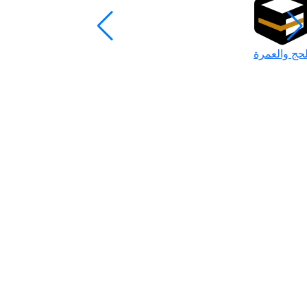
لحج والعمرة
رمضان