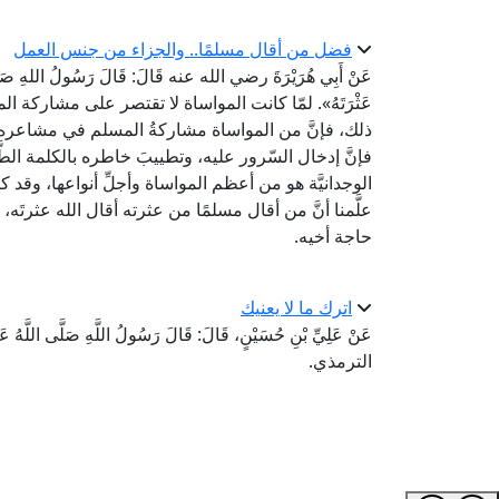
فضل من أقال مسلمًا.. والجزاء من جنس العمل
عَنْ أَبِي هُرَيْرَةَ رضي الله عنه قَالَ: قَالَ رَسُولُ اللهِ صَلَّى ا
عَثْرَتَهُ». لمّا كانت المواساة لا تقتصر على مشاركة ا
ذلك، فإنَّ من المواساة مشاركةُ المسلم في مشاعره خاص
فإنَّ إدخال السّرور عليه، وتطييبَ خاطره بالكلمة الطَّيِّ
الوجدانيَّة هو من أعظم المواساة وأجلِّ أنواعها، وقد كا
علَّمنا أنَّ من أقال مسلمًا من عثرته أقال الله عثرتَه، و
حاجة أخيه.
اترك ما لا يعنيك
عَنْ عَلِيِّ بْنِ حُسَيْنٍ، قَالَ: قَالَ رَسُولُ اللَّهِ صَلَّى اللَّهُ عَلَ
الترمذي.