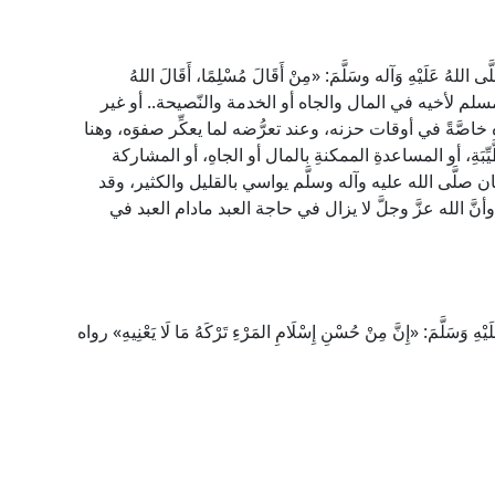
للهُ عَلَيْهِ وَآله وسَلَّمَ: «مِنْ أَقَالَ مُسْلِمًا، أَقَالَ اللهُ
لمسلم لأخيه في المال والجاه أو الخدمة والنّصيحة.. أو غير
َّةً في أوقات حزنه، وعند تعرُّضه لما يعكِّر صفوَه، وهنا
بَةِ، أو المساعدةِ الممكنةِ بالمال أو الجاهِ، أو المشاركة
ن صلَّى الله عليه وآله وسلَّم يواسي بالقليل والكثير، وقد
أنَّ الله عزَّ وجلَّ لا يزال في حاجة العبد مادام العبد في
يْهِ وَسَلَّمَ: «إِنَّ مِنْ حُسْنِ إِسْلَامِ المَرْءِ تَرْكَهُ مَا لَا يَعْنِيهِ» رواه