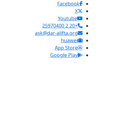
Facebook
X
Youtube
+20 2 25970400
ask@dar-alifta.org
huawei
App Store
Google Play