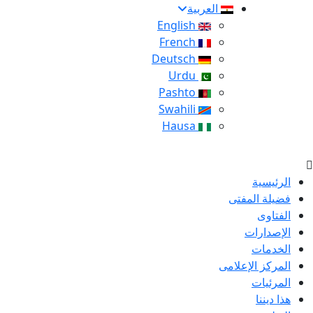
العربية
English
French
Deutsch
Urdu
Pashto
Swahili
Hausa
الرئيسية
فضيلة المفتى
الفتاوى
الإصدارات
الخدمات
المركز الإعلامى
المرئيات
هذا ديننا