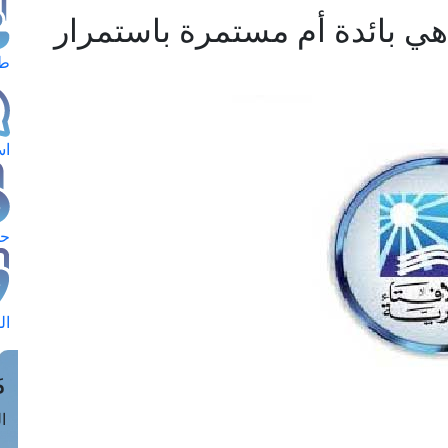
هي بائدة أم مستمرة باستمرار
طل
اس
حج
ال
م
الق