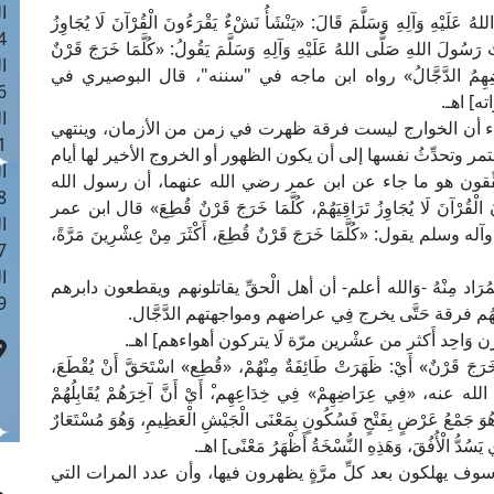
ا
َيْهِ وَآلِهِ وَسَلَّمَ قَالَ: «يَنْشَأُ نَشْءٌ يَقْرَءُونَ الْقُرْآنَ لَا يُجَاوِزُ
 :41
 رَسُولَ اللهِ صَلَّى اللهُ عَلَيْهِ وَآلِهِ وَسَلَّمَ يَقُولُ: «كُلَّمَا خَرَجَ قَرْنٌ
ا
ِي عِرَاضِهِمُ الدَّجَّالُ» رواه ابن ماجه في "سننه"، قال البوصيري في
 :17
ه] اهـ.
ا
هاء أن الخوارج ليست فرقة ظهرت في زمن من الأزمان، وينتهي
 : 1
ر وتحدِّثُ نفسها إلى أن يكون الظهور أو الخروج الأخير لها أيام
ا
حقِّقون هو ما جاء عن ابن عمر رضي الله عنهما، أن رسول الله
8
ْآنَ لَا يُجَاوِزُ تَرَاقِيَهُمْ، كُلَّمَا خَرَجَ قَرْنٌ قُطِعَ» قال ابن عمر
ا
ول: «كُلَّمَا خَرَجَ قَرْنٌ قُطِعَ، أَكْثَرَ مِنْ عِشْرِينَ مَرَّةً،
: 44
ا
د مِنْهُ -وَالله أعلم- أن أهل الْحقِّ يقاتلونهم ويقطعون دابرهم
 :9
نْهُم فرقة حَتَّى يخرج فِي عراضهم ومواجهتهم الدَّجَّال.
 قرن وَاحِد أَكثر من عشْرين مرّة لَا يتركون أهواءهم] اهـ.
ْنٌ» أَيْ: ظَهَرَتْ طَائِفَةٌ مِنْهُمْ، «قُطِع» اسْتَحَقَّ أَنْ يُقْطَعَ،
رضي الله عنه، «فِي عِرَاضِهِمْ» فِي خِدَاعِهِم،ْ أَيْ أَنَّ آخِرَهُمْ يُقَابِلُهُمْ
هُوَ جَمْعُ عَرْضٍ بِفَتْحٍ فَسُكُونٍ بِمَعْنَى الْجَيْشِ الْعَظِيمِ، وَهُوَ مُسْتَعَارٌ
 يَسُدُّ الْأُفُقَ، وَهَذِهِ النُّسْخَةُ أَظْهَرُ مَعْنًى] اهـ.
وف يهلكون بعد كلِّ مرَّةٍ يظهرون فيها، وأن عدد المرات التي