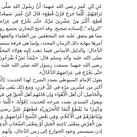
عَنِ ابْنِ عُمَرَ رضي الله عنهما: أَنَّ رَسُولَ اللهِ صَلَّى اللهُ عَل
تَرَاقِيَهُمْ، كُلَّمَا خَرَجَ قَرْنٌ قُطِعَ» قَالَ ابْنُ عُمَرَ: سَمِعْتُ
قُطِعَ، أَكْثَرَ مِنْ عِشْرِينَ مَرَّةً، حَتَّى يَخْرُجَ ف
"الزوائد": [إسناده صحيح، وقد احتج البخاري بجميع روات
مما هو متفق عليه عند المحققين من العلماء والفق
أمرها بنهاية ذلك الزمان المحدد، وإنما هي فرقة ستستم
الدَّجال؛ والدليل الأساس فيما ذهب إليه هؤلاء الم
صلى الله عليه وآله وسلم قال: «يَنْشَأُ نَشْءٌ يَقْرَءُونَ الْقُر
رضي الله عنهما: سمعت رسول الله صلى الله عليه وآله وسلم يق
حَتَّى يَخْرُجَ فِي عِرَاضِهِمُ الدَّجَّالُ».
يقول الإمام السيوطي بصدد الشرح لهذا الحديث: [الْمُرَا
أَكثر من عشْرين مرّة فِي كلِّ قرنٍ، وَمَعَ ذَلِك يبْقى مِ
والْحَاصِل: أن أهل الْأَهْوَاء وإن قَاتلهم أهل الْحقِّ فِي
ويقول السندي بصدد شرحه للحديث: [قَوْلُهُ: «كُلَّمَا خَرَجَ قَر
وَكَثِيرًا مَا يُقْطَعُ أَيْضًا كَالْحَرُورِيَّةِ قَطَعَهُمْ عَلِيٌّ 
وَيُنَاظِرُهُمْ فِي الْأَعْلَامِ، وَفِي بَعْضِ النُّسَخِ أَعْرَاضِهِمْ، وَ
مِنَ الْعَرْضِ بِمَعْنَى نَاحِيَةِ الْجَبَلِ أَوْ بِمَعْنَى السَّحَابِ الَّذِي
إذن سيستمر وجود الخوارج إلى زمن الدَّجال، وأنهم س