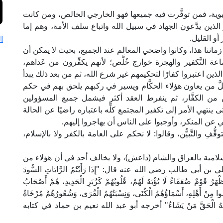
بوية، فمن توفَّرت فيه جميعها فهو الخارجي الخالص، ومن كانت
ذين يدَّعون الجهاد في سبيل الله واتباع سلف الأمة، وهم إما
أو القليل.
ا
ماننا هذا، وكانوا واضحي المعالم عند الجميع، بحيث لا يمكن أن
 التَّكفير والهجرة خوارج خُلَّص؛ لأنهم يكفِّرون من عَداهم،
الذين اعتبروا كفارًا لتحكيمهم غير شرع الله، ثم من بعد ذلك يبدأ
َّ من يعاون هؤلاء الحكَّام ويسير في ركبهم يلحق بهم في حكم
ن الكفَّار، ثم ينفرط العقد أكثر فيشمل جميع المسؤولين
نتهي الأمر إلى تكفير المجتمع كلِّه باعتباره راضيًا عن الحالة
هي عن المنكر، وأوجبوا على الناس أن يهاجروا إليهم.
 والتَّبيُّن، وقالوا: لا نحكم على العامة بالكفر ولا بالإسلام،
سلامية بالعراق والشام (داعش)، ولا يخالف أحد في أن هؤلاء من
 أبي طالب رضي الله عنه قال: "إِذَا رَأَيْتُمُ الرَّايَاتِ السُّودَ
 يَظْهَرُ قَوْمٌ ضُعَفَاءُ لَا يُؤْبَهُ لَهُمْ، قُلُوبُهُمْ كَزُبَرِ الْحَدِيدِ، هُمْ أَصْحَابُ
يْسُوا مِنْ أَهْلِهِ، أَسْمَاؤُهُمُ الْكُنَى، وَنِسْبَتُهُمُ الْقُرَى، وَشُعُورُهُمْ مُرْخَاةٌ
 يُؤْتِي اللهُ الْحَقَّ مَنْ يَشَاءُ" أخرجه أبو عبد الله نعيم بن حماد في كتابه