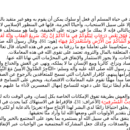
في حياة المسلم أي فعل أو سلوك يمكن أن يقوم به وهو غير متقيد بالمنظو
 إلا على سبيل الاستحباب، وأحيانًا الحرمة، فإنها في المنظور الإسلامي ل
بالتالي فإنه لا يملك ما في حوزته على الحقيقة، وإنما هو مستخلَف فيه
فَوْقَ بَعْضٍ دَرَجَاتٍ لِيَبْلُوَكُمْ فِي مَا آتَاكُمْ إِنَّ رَبَّكَ سَرِيعُ الْعِقَابِ وَإِنَّهُ لَغ
 أَنْشَأَكُمْ مِنَ الْأَرْضِ وَاسْتَعْمَرَكُمْ فِيهَا﴾
[هود: 61]، وقال رسول الله صلى
 وتعالى سيُحاسِبنا على تعاملنا مع ما رزقنا به من نعم في هذه الحياة، قال تعا
لمتعلقة بالمال والثروة، تعتمد على تقوى الله في هذه المعاملات.
ت، ولا يجوز الاستثمار والإنفاق في المحرَّمات التي نهانا الله عنها.
ساد ونزاع، كالربا وبيع الإنسان ما لا يملكه، ونهى عن الغش والخداع
ى الله عليه وآله وسلم: «التَّاجِرُ الصَّدُوقُ الأَمِينُ مَعَ النَّبِيِّينَ، وَ
م إبرامها بينهم، كإقرار الخيارات التي تسمح للمتعاقدين بالرجوع عن الصف
 مبدأً مهمًّا تقوم عليه المعاملات الاقتصادية، ويحض على التسامح في إ
اري، ودعا الإسلام أيضًا ترتيبًا على دعوته للتسامح إمهال المعسرين لأداء ما ع
يش بطريقة تفوق الإمكانات الخاصة بكل إنسان، وفي الوقت ذاته لم يَنْهَ
يُحِبُّ الْمُسْرِفِينَ﴾
[الأعراف: 31]، فالإفراط في الاستهلاك كما يحد
لق احتياجًا زائفًا لدي البشر لهذا الإنتاج سواء تغريرًا بالدعاية أو لكثر
بتقدير الأولويات التي وضعها الله لنا وأراد منَّا تحقيقها.
 ينفق ماله في سبيل الله أو يستثمره بما يعود على المجتمع بالخير وال
صدقات، وكذلك جعل المشاركة المجتمعية من الواجبات عبر الإنفاق في سب
ء.