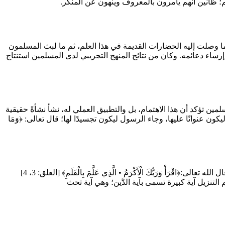
م؛ ظانين أنهم يأمرون بالمعروف وينهون عن المنكر.
ما وصلت إليه الحضارات القديمة في هذا العلم، ثم ما لبث المسلمون
اء دعائمه. وكان من نتائج المنهج التجريبي لدى المسلمين استنتاج
ن تؤكد أن هذا الاهتمام، بل والتطبيق العملي له، نشأ نشأةً حقيقية
 عنوانًا عليها، وجاء الرسول ليكون تجسيدًا لها؛ قال تعالى: ﴿وَمَا
ليس من قبيل المصادفة البحتة أن يكون ذكر القلم والكتابة في أول أيات تنزل من القرآن الكريم على قلب النبي صلى الله عليه وسلم، فقد قال الله تعالى:﴿اقْرَأْ وَرَبُّكَ الْأَكْرَمُ • الَّذِي عَلَّمَ بِالْقَلَمِ﴾ [العلق: 3، 4]