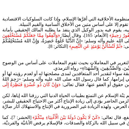
مة الأخلاقية التي أقرَّها الإسلام، وإذا كانت السلوكيات الاقتصادية
ا تقوم إلا على أساس متين من الأخلاق السامية والقيم النبيلة.
، يقوم فيه بدور الوكيل الذي ينفذ ما يطلبه المالك الحقيقي بأمانة
َفُورٌ رَحِيمٌ﴾
[الأنعام: 165]، وقال أيضًا:
﴿وَأَنْفِقُوا مِمَّا جَعَلَكُمْ مُسْتَخْلَفِينَ
 الله عليه وآله وسلم: «إِنَّ الدُّنْيَا حُلْوَةٌ خَضِرَةٌ، وَإِنَّ اللهَ مُسْتَخْلِفُكُمْ
لى:
﴿ثُمَّ لَتُسْأَلُنَّ يَوْمَئِذٍ عَنِ النَّعِيمِ﴾
[التكاثر: 8].
 والتغرير في المعاملات بحيث تقوم المعاملات على أساس من الوضوح
الصِّدِّيقِينَ، وَالشُّهَدَاءِ» رواه الترمذي.
قة سواء لتقدير أحد المتعاقدين لمدى مصلحتها له أو لعدم رؤيته لها أو
برامها، كما قال رسول الله صلى الله عليه وآله وسلم: «رَحِمَ اللهُ
ليهم من حقوق أو العفو عنها، فقال تعالى:
﴿وَإِنْ كَانَ ذُو عُسْرَةٍ فَنَظِرَةٌ إِلَى
 الإسلام عن التمتع بطيبات الحياة الدنيا التي رزقنا الله إياها، لكن
ث في الزمن الحاضر يؤدي إلى زيادة الإنتاج أكثر من الاحتياج الحقيقي للبشر،
ة العرض، ولهذه الزيادة غير الضرورية في الإنتاج والاستهلاك آثار ضارَّة
نفع، قال تعالى:
﴿كَيْ لَا يَكُونَ دُولَةً بَيْنَ الْأَغْنِيَاءِ مِنْكُمْ﴾
[الحشر: 7]، كما
يل الله بالزكاة والصدقات، فالإسلام يرفض الأنانيَّة والفرديَّة،