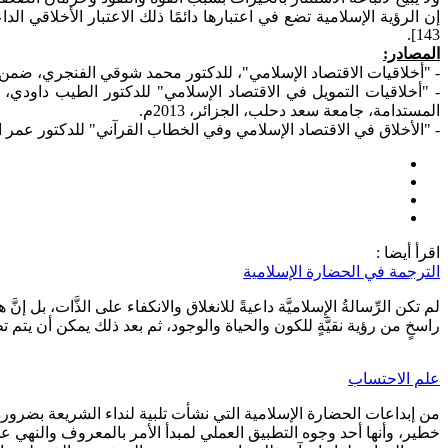
إن الرؤية الإسلامية تضع في اعتبارها دائمًا ذلك الاعتبار الأخلاقي ال
143].
المصادر:
- "أخلاقيات الاقتصاد الإسلامي"، للدكتور محمد شوقي الفنجري، ضمن
- "أخلاقيات التمويل في الاقتصاد الإسلامي" للدكتور الطيب داودي،
المستدامة، جامعة سعد دحلب، الجزائر، 2013م.
- "الأخلاق في الاقتصاد الإسلامي وفي الخطاب القرآني" للدكتور عمر الكت
اقرأ أيضا :
الترجمة في الحضارة الإسلامية
لم تكن الرِّسالةُ الإِسلاميَّة داعيةً للانغلاق والانكفاء على الذَّات، بل 
راسخٍ من رؤية نقيَّةٍ للكون والحياة والوجود، ثم بعد ذلك يمكن أن يتم تطع
علم الاحتساب
من إبداعات الحضارة الإسلامية التي نشأت تلبية لنداء الشريعة بضرو
خطير، وأنها أحد وجوه التطبيق العملي لمبدأ الأمر بالمعروف والنهي عن