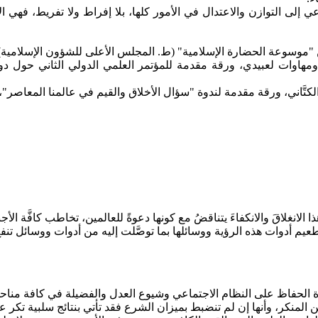
داعي إلى التوازن والاعتدال في الأمور كلها، بلا إفراط ولا تفريط، فهي ا
 "موسوعة الحضارة الإسلامية" (ط. المجلس الأعلى للشؤون الإسلامية)
 ومهاوات لعبيدي، ورقة مقدمة للمؤتمر العلمي الدولي الثاني حول دور
َّاني، ورقة مقدمة لندوة "سؤال الأخلاق والقيم في عالمنا المعاصر"، الراب
إنَّ هذا الانغلاقَ والانكفاءَ يتناقضُ مع كونها دعوةً للعالمين، تخاطب كافَّ
يم أدوات هذه الرؤية ووسائلها بما توصَّلت إليه من أدوات ووسائل تنفع ولا ت
رة الحفاظ على النظام الاجتماعي وشيوع العدل والفضيلة في كافة مناح
 المنكر، وأنها إن لم تنضبط بميزان الشرع فقد تأتي بنتائج سلبية تكر ع