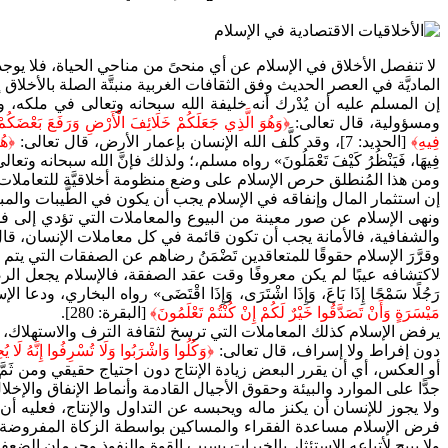
لا تنفصل الأخلاق في الإسلام عن أي منحىً من مناحي الحياة، فلا يوجد 
الماديَّة في العصر الحديث وفق الثقافات الغربية منبتَّة الصلة بالأخلاق
إن المسلم عليه أن يُدْرك أنه خليفة الله سبحانه وتعالى في ملكه، و
ومسؤولية، قال تعالى:
﴿وَهُوَ الَّذِي جَعَلَكُمْ خَلَائِفَ الْأَرْضِ وَرَفَعَ بَعْضَكُمْ 
فِيهِ﴾
[الحديد: 7]، وقد كلَّف الله الإنسان بإعمار الأرض، قال تعالى:
﴿هُوَ
فِيهَا، فَيَنْظُرُ كَيْفَ تَعْمَلُونَ» رواه مسلم،؛ ولذلك فإنَّ الله سبحانه
ومن هذا المُنطلق حرص الإسلام على وضع منظومة أخلاقيَّة للتعاملات ا
إن استثمار المال وإنفاقه في الإسلام يجب أن يكون في الطَّيبات والمباحا
ونهى الإسلام عن صور معينة من البيوع والمعاملات التي تؤدي إلى ف
والشفافية، فالأمانة يجب أن تكون قائمة في كل معاملات الإنسان، قال رسول الله صل
وقرَّرَ الإسلام حقوقًا للمتعاقدين تَضْمَنُ رضاهم عن الصفقات التي يت
لاكتشافه عيبًا لم يكن معروفًا وقت عقد الصفقة، فالإسلام يجعل الرضا
رَجُلًا سَمْحًا إِذَا بَاعَ، وَإِذَا اشْتَرَى، وَإِذَا اقْتَضَى» رواه البخ
مَيْسَرَةٍ وَأَنْ تَصَدَّقُوا خَيْرٌ لَكُمْ إِنْ كُنْتُمْ تَعْلَمُونَ﴾
[البقرة: 280].
يرفض الإسلام كذلك المعاملات التي ترسخ لثقافة الترف والاستهلاك، والع
دون إفراط ولا إسراف، قال تعالى:
﴿وَكُلُوا وَاشْرَبُوا وَلَا تُسْرِفُوا إِنَّهُ لَا 
أو العكس، أي أن يقرر البعض زيادة الإنتاج دون احتياج حقيقي ومن ثَمَّ يخ
جدًّا على الموارد والبيئة وحقوق الأجيال القادمة وأنماط الإنفاق والإخلال 
ولا يجوز للإنسان أن يكنز ماله ويحبسه عن التداول والإنتاج، فعليه أن
فرض الإسلام مساعدة الفقراء والمساكين بواسطة الزكاة المفروضة وال
ولا يبيح لأتباعه الاستئثار بالخيرات بسبب القوة والنفوذ وحرمان الضعفا