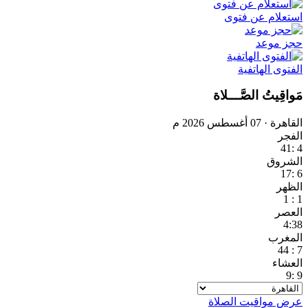
استعلام عن فتوى
حجز موعد
الفتوى الهاتفية
مَواقِيتُ الصَّـــلاة
القاهرة · 07 أغسطس 2026 م
الفجر
4 :41
الشروق
6 :17
الظهر
1 : 1
العصر
4:38
المغرب
7 : 44
العشاء
9 :9
عرض مواقيت الصلاة