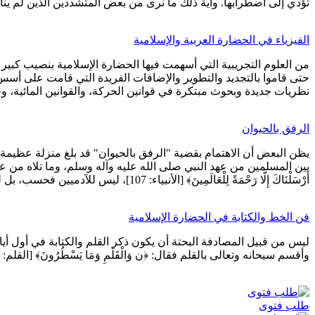
تؤدي إلى اضطرابها. وآية ذلك ما نرى من بعض المتشددين الذين لم ينا
الفيزياء في الحضارة العربية والإسلامية
من العلوم التجريبية التي أسهمت فيها الحضارة الإسلامية بنصيب كبير
حتى قاموا بالتجديد والتطوير والإضافات الفريدة التي قامت على أسس
نظريات جديدة وبحوث مبتكرة في قوانين الحركة، والقوانين المائية، و
الرفق بالحيوان
يظن البعض أن الاهتمام بقضية "الرفق بالحيوان" قد بلغ منزلة عظيمة ف
بين المسلمين من عهد النبي صلى الله عليه وآله وسلم، وما تلاه من عهو
أَرْسَلْنَاكَ إِلَّا رَحْمَةً لِلْعَالَمِينَ﴾ [الأنبياء: 107]، ليس للآدميين فحسب، بل للعالمين؛ من إنسانٍ، وحيوانٍ، وماءٍ، وهواءٍ، وجمادٍ، ... إلخ.
فن الخط والكتابة في الحضارة الإسلامية
وأقسم سبحانه وتعالى بالقلم فقال: ﴿ن وَالْقَلَمِ وَمَا يَسْطُرُونَ﴾ [القلم: 1]، وأقسم بالكتاب ﴿وَالطُّورِ • وَكِتَابٍ مَسْطُورٍ﴾ [الطور: 1، 2] وفي محكم التنزيل آية كبيرة تسمى بآية الدَّين؛ وهي آية تحث
طلب فتوى