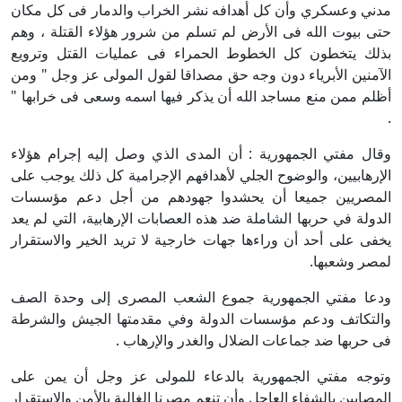
مدني وعسكري وأن كل أهدافه نشر الخراب والدمار فى كل مكان
حتى بيوت الله فى الأرض لم تسلم من شرور هؤلاء القتلة ، وهم
بذلك يتخطون كل الخطوط الحمراء فى عمليات القتل وترويع
الآمنين الأبرياء دون وجه حق مصداقا لقول المولى عز وجل " ومن
أظلم ممن منع مساجد الله أن يذكر فيها اسمه وسعى فى خرابها "
.
وقال مفتي الجمهورية : أن المدى الذي وصل إليه إجرام هؤلاء
الإرهابيين، والوضوح الجلي لأهدافهم الإجرامية كل ذلك يوجب على
المصريين جميعا أن يحشدوا جهودهم من أجل دعم مؤسسات
الدولة في حربها الشاملة ضد هذه العصابات الإرهابية، التي لم يعد
يخفى على أحد أن وراءها جهات خارجية لا تريد الخير والاستقرار
لمصر وشعبها.
ودعا مفتي الجمهورية جموع الشعب المصرى إلى وحدة الصف
والتكاتف ودعم مؤسسات الدولة وفي مقدمتها الجيش والشرطة
فى حربها ضد جماعات الضلال والغدر والإرهاب .
وتوجه مفتي الجمهورية بالدعاء للمولى عز وجل أن يمن على
المصابين بالشفاء العاجل وأن تنعم مصرنا الغالية بالأمن والاستقرار