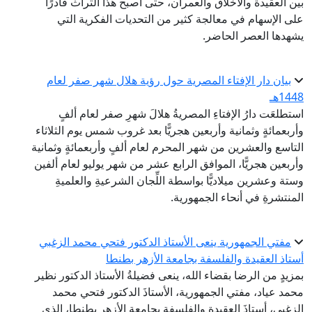
بين العقيدة والأخلاق والعمران، حتى أصبح هذا التراث قادرًا
على الإسهام في معالجة كثير من التحديات الفكرية التي
يشهدها العصر الحاضر.
بيان دار الإفتاء المصرية حول رؤية هلال شهر صفر لعام
1448هـ
استطلعَت دارُ الإفتاءِ المصريةُ هلالَ شهرِ صفر لعام ألفٍ
وأربعمائةٍ وثمانية وأربعين هجريًّا بعد غروب شمس يوم الثلاثاء
التاسع والعشرين من شهر المحرم لعام ألفٍ وأربعمائةٍ وثمانية
وأربعين هجريًّا، الموافق الرابع عشر من شهر يوليو لعام ألفين
وستة وعشرين ميلاديًّا بواسطة اللِّجان الشرعيةِ والعلميةِ
المنتشرةِ في أنحاء الجمهورية.
مفتي الجمهورية ينعى الأستاذ الدكتور فتحي محمد الزغبي
أستاذ العقيدة والفلسفة بجامعة الأزهر بطنطا
بمزيدٍ من الرضا بقضاء الله، ينعى فضيلةُ الأستاذ الدكتور نظير
محمد عياد، مفتي الجمهورية، الأستاذَ الدكتور فتحي محمد
الزغبي، أستاذَ العقيدة والفلسفة بجامعة الأزهر بطنطا، الذي