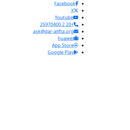
Facebook
X
Youtube
+20 2 25970400
ask@dar-alifta.org
huawei
App Store
Google Play