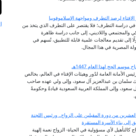
الإفتاء لرصد التطرف ومواجهة الإسلاموفوبيا
ا
نشئ عام 2020، مقاربةً شاملةً في دراسة التطرف؛ فلا يقتصر على التطرف الذي يتخذ من
كي والمجتمعي واللاديني، إلى جانب دراسة ظاهرة
لًا إلى تقديم معالجات علمية قابلة للتطبيق، تُسهم في
لة المصرية في هذا المجال.
سم الحج لهذا العام 1447هـ
يس الأمانة العامة لدُور وهيئات الإفتاء في العالم، بخالص
ملك سلمان بن عبدالعزيز آل سعود، وإلى ولي عهده صاحب
سعود، وإلى المملكة العربية السعودية قيادةً وحكومةً
.
العشرين من دورة المقبلين على الزواج.. ورئيس اللجنة
يق إلى بناء الأسرة المستقرة
 كالتأهيل لأي مسؤولية في الحياة- الزواج نعمة إلهية