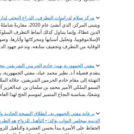
مركز سلام لدراسات التطرف.. الذراع البحثي لدار 
ويتبنى المركز، الذي أُ
الدين غطاءً، وإنما يتناول كذلك أنماط التطرف السلو
الإسلاموفوبيا، وتحليل أسبابها ومحركاتها وآثارها، وصو
الوقاية من التطرف وتجفيف منابعه، وتدعم جهود الدو
مفتي الجمهورية يهنئ خادم الحرمين الشريفين بنجاح مو
يتقدم فضيلة أ.د. نظير محمد عياد، مفتي الجمهورية، رئ
التهنئة إلى مقام خادم الحرمين الشريفين، جلالة ال
السمو الملكي الأمير محمد بن سلمان بن عبدالعزيز آل 
وشعبًا، بمناسبة النجاح المتميز لموسم الحج لهذا العام
برعاية مفتي الجمهورية.. انطلاق النسخة الحادية و
الدينية بمجلس النواب يؤكد: • التأهيل للزواج هو الطر
الحفاظ على الأسرة يبدأ بحسن العشرة والتأهيل للزواج