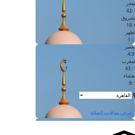
لفجر
4
لشروق
6
لظهر
1
لعصر
4:3
لمغرب
7 
لعشاء
9
عرض مواقيت الصلاة