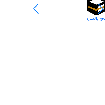
لحج والعمرة
رمضان