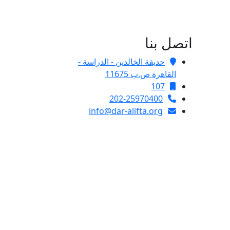
اتصل بنا
حديقة الخالدين - الدراسة -
القاهرة ص.ب 11675
107
202-25970400
info@dar-alifta.org