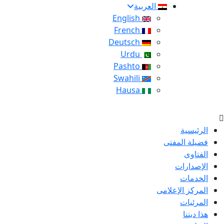
العربية
English
French
Deutsch
Urdu
Pashto
Swahili
Hausa
الرئيسية
فضيلة المفتى
الفتاوى
الإصدارات
الخدمات
المركز الإعلامى
المرئيات
هذا ديننا