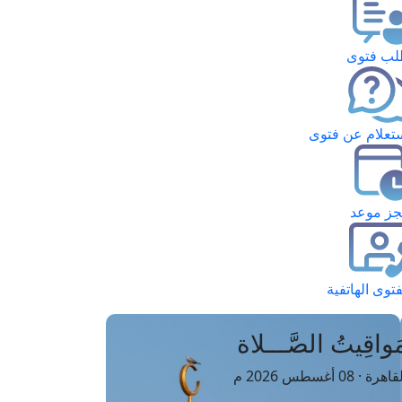
ب فتوى
تعلام عن فتوى
ز موعد
فتوى الهاتفية
َواقِيتُ الصَّـــلاة
اهرة · 08 أغسطس 2026 م