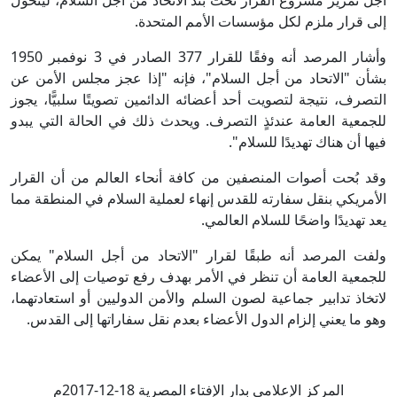
أجل تمرير مشروع القرار تحت بند الاتحاد من أجل السلام، ليتحول
إلى قرار ملزم لكل مؤسسات الأمم المتحدة.
وأشار المرصد أنه وفقًا للقرار 377 الصادر في 3 نوفمبر 1950
بشأن "الاتحاد من أجل السلام"، فإنه "إذا عجز مجلس الأمن عن
التصرف، نتيجة لتصويت أحد أعضائه الدائمين تصويتًا سلبيًّا، يجوز
للجمعية العامة عندئذٍ التصرف. ويحدث ذلك في الحالة التي يبدو
فيها أن هناك تهديدًا للسلام".
وقد بُحت أصوات المنصفين من كافة أنحاء العالم من أن القرار
الأمريكي بنقل سفارته للقدس إنهاء لعملية السلام في المنطقة مما
يعد تهديدًا واضحًا للسلام العالمي.
ولفت المرصد أنه طبقًا لقرار "الاتحاد من أجل السلام" يمكن
للجمعية العامة أن تنظر في الأمر بهدف رفع توصيات إلى الأعضاء
لاتخاذ تدابير جماعية لصون السلم والأمن الدوليين أو استعادتهما،
وهو ما يعني إلزام الدول الأعضاء بعدم نقل سفاراتها إلى القدس.
المركز الإعلامي بدار الإفتاء المصرية 18-12-2017م