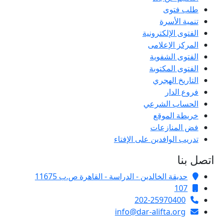
طلب فتوى
تنمية الأسرة
الفتوى الإلكترونية
المركز الإعلامى
الفتوى الشفوية
الفتوى المكتوبة
التاريخ الهجري
فروع الدار
الحساب الشرعي
خريطة الموقع
فض المنازعات
تدريب الوافدين على الإفتاء
اتصل بنا
حديقة الخالدين - الدراسة - القاهرة ص.ب 11675
107
202-25970400
info@dar-alifta.org