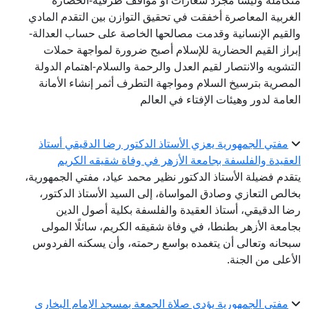
متكاملة وليسا مجرد شعارات أو مواقف ظرفية-الحضارة
الغربية المعاصرة أخفقت في تحقيق التوازن بين التقدم المادي
والقيم الإنسانية وقدمت مصالحها الخاصة على حساب العدالة-
إبراز القيم الحضارية للإسلام أصبح ضرورة لمواجهة حملات
التشويه والانتصار لقيم العدل والرحمة والسلام-اهتمام الدولة
المصرية بترسيخ السلام ومواجهة التطرف أثمر إنشاء الأمانة
العامة لدور وهيئات الإفتاء في العالم
مفتي الجمهورية يعزي الأستاذ الدكتور رضا الدقيقي أستاذ
العقيدة والفلسفة بجامعة الأزهر في وفاة شقيقه الكريم
يتقدم فضيلة الأستاذ الدكتور نظير محمد عياد، مفتي الجمهورية،
بخالص التعازي وصادق المواساة، إلى السيد الأستاذ الدكتور،
رضا الدقيقي، أستاذ العقيدة والفلسفة بكلية أصول الدين
بجامعة الأزهر بطنطا، في وفاة شقيقه الكريم، سائلًا المولى
سبحانه وتعالى أن يتغمده بواسع رحمته، وأن يسكنه الفردوس
الأعلى من الجنة.
مفتي الجمهورية يؤدي صلاة الجمعة بمسجد الإمام البخاري