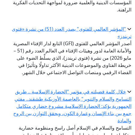
المؤسسات الدينية والعلمية ضرورة لمواجهة التحديات الفكرية
الراهنة.
"المؤشر العالمي للفتوى" يصدر العدد (51) من نشرة «فتوى
تريندز»
أصدر المؤشر العالمي للفتوى (GFI) التابع لدار الإفتاء المصرية
والأمانة العامة لدور وهيئات الإفتاء في العالم العدد رقم (51 –
مايو 2026) من نشرة (فتوى تريندز)، الذي يسلِّط الضوء على
خريطة الفتاوى والموضوعات الدينية الأكثر تداولًا وتأثيرًا في
الفضاء الرقمي ومنصات التواصل الاجتماعي خلال الشهر.
خلال كلمة فضيلته في مؤتمر "الحضارة الإسلامية .. طريق
التسامح والسلام والتنوير" بالعاصمة الأوزبكية طشقند.. مفتي
الجمهورية يؤكد: الحضارة الإسلامية مشروع حضاري متكامل
جمع بين بناء الإنسان وعمارة الكون، ويحقق التوازن بين الروح
والمادة
التسامح والسلام في الإسلام أصل راسخ ومنظومة حضارية