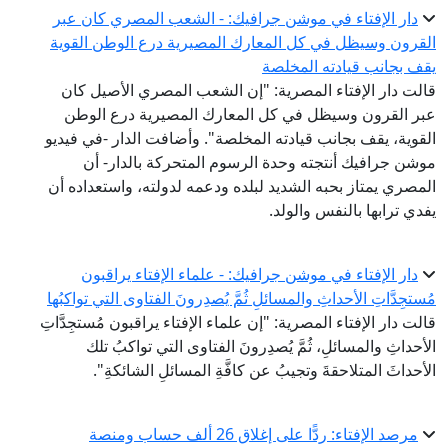
دار الإفتاء في موشن جرافيك: - الشعب المصري كان عبر
القرون وسيظل في كل المعارك المصيرية درع الوطن القوية
يقف بجانب قيادته المخلصة
قالت دار الإفتاء المصرية: "إن الشعب المصري الأصيل كان
عبر القرون وسيظل في كل المعارك المصيرية درع الوطن
القوية، يقف بجانب قيادته المخلصة". وأضافت الدار -في فيديو
موشن جرافيك أنتجته وحدة الرسوم المتحركة بالدار- أن
المصري يمتاز بحبه الشديد لبلده ودعمه لدولته، واستعداده أن
يفدي ترابها بالنفس والولد.
دار الإفتاء في موشن جرافيك: - علماء الإفتاء يراقبون
مُستجِدَّاتِ الأحداثِ والمسائلِ ثُمَّ يُصدِرونَ الفتاوى التي تواكبُها
قالت دار الإفتاء المصرية: "إن علماء الإفتاء يراقبون مُستجِدَّاتِ
الأحداثِ والمسائلِ، ثُمَّ يُصدِرونَ الفتاوى التي تواكبُ تلك
الأحداثَ المتلاحقةَ وتجيبُ عن كافَّةِ المسائلِ الشائكةِ".
مرصد الإفتاء: ردًّا على إغلاق 26 ألف حساب ومنصة