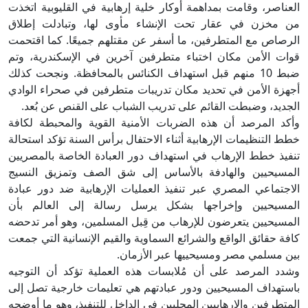
العناصر، وقامت بمداهمة أوكار خلية إرهابية في القليوبية اتخذت
من مخزن في عقار تحت الإنشاء مأوى لها، وتبادلت إطلاق
الرصاص مع المتطرفين، ما أسفر عن مقتلهم جميعًا. كما اقتحمت
قوات الأمن مكان اختباء متطرفين آخرين في الإسكندرية، وتم
ضبط 10 منهم قبل استهداف الكنائس بالمحافظة. ونجحت كذلك
أجهزة الأمن في تحديد مكان تدريبات متطرفين في صحراء الوادي
الجديد، وضبطت القائم على تدريب الشباب على القنص عن بُعد.
وأكد المرصد أن هذه الضربات الأمنية القوية والمحبطة لكافة
خطط التنظيمات الإرهابية أثناء الاحتفال برأس السنة تؤكد استحالة
تنفيذ خطط الإرهاب في استهداف دور العبادة الخاصة بالمصريين
المسيحيين والهادفة بالأساس إلى شق الصف وتمزيق النسيج
الاجتماعي المصري عبر تنفيذ العمليات الإرهابية ضد دور عبادة
المسيحيين وإخراجها بشكل يرسل رسالة إلى العالم بأن
المسيحيين يتعرضون للإرهاب من قِبل المسلمين، وهو أمر تدحضه
كافة حقائق الواقع والشرائع السماوية والقيم الإنسانية التي جمعت
بين مسلمي مصر ومسيحييها عبر الأزمان.
وشدد المرصد على أن مُلابسات هذه العملية تؤكد أن التوجيه
باستهداف المسيحيين ودور عبادتهم هي تعليمات خارجية تصل إلى
المتطرفين والإرهابيين المحليين في الداخل للتنفيذ، وهو ما أوضحه