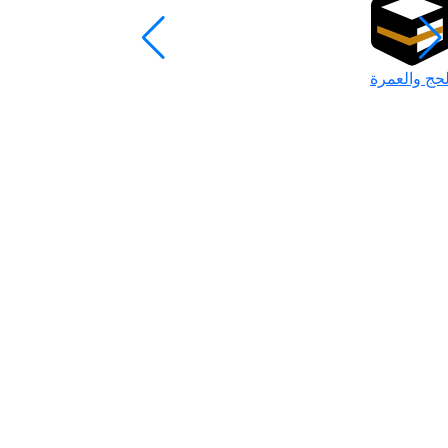
لحج والعمرة
رمضان