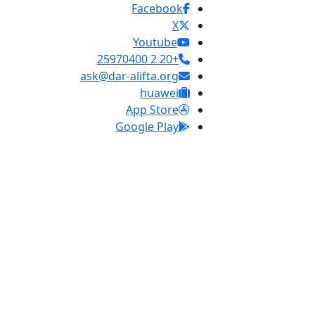
Facebook
X
Youtube
+20 2 25970400
ask@dar-alifta.org
huawei
App Store
Google Play