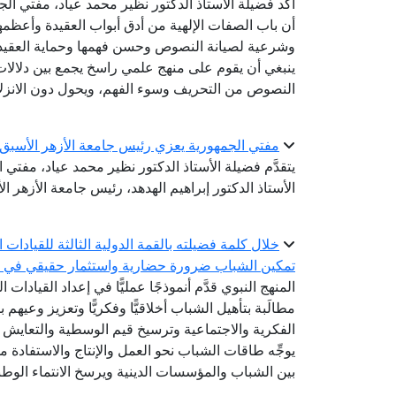
أكَّد فضيلة الأستاذ الدكتور نظير محمد عياد، مفتي الج
أن باب الصفات الإلهية من أدق أبواب العقيدة وأعظمها 
وشرعية لصيانة النصوص وحسن فهمها وحماية العقيدة
ينبغي أن يقوم على منهج علمي راسخ يجمع بين دلالات 
النصوص من التحريف وسوء الفهم، ويحول دون الانزلاق 
مفتي الجمهورية يعزي رئيس جامعة الأزهر الأسبق ف
يتقدَّم فضيلة الأستاذ الدكتور نظير محمد عياد، مفتي
الأستاذ الدكتور إبراهيم الهدهد، رئيس جامعة الأزهر ال
خلال كلمة فضيلته بالقمة الدولية الثالثة للقيادات ا
تمكين الشباب ضرورة حضارية واستثمار حقيقي في ح
المنهج النبوي قدَّم أنموذجًا عمليًّا في إعداد القيادا
مطالَبة بتأهيل الشباب أخلاقيًّا وفكريًّا وتعزيز وعي
الفكرية والاجتماعية وترسيخ قيم الوسطية والتعايش 
يوجِّه طاقات الشباب نحو العمل والإنتاج والاستفادة م
بين الشباب والمؤسسات الدينية ويرسخ الانتماء الوط