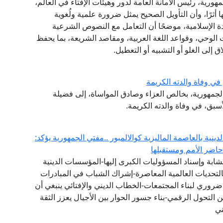
مهورية، رئيس الأمانة العامة لدور وهيئات الإفتاء في العالم،
أثرًا، وأن التأويل الصحيح يمثل ضرورة علمية ولُغوية
 الإسلامية، موضحًا أن التعامل مع النصوص الشرعية
الوحي، وقواعد اللغة العربية، ومقاصد الشريعة، بما يحفظ
إلى الغلو أو التشبيه أو التعطيل.
ي وفاة والدته الكريمة
 الجمهورية، بخالص العزاء وصادق المواساة، إلى فضيلة
أسبق، في وفاة والدته الكريمة.
لدينية بالعاصمة الماليزية كوالالمبور ..مفتي الجمهورية يؤكد:
اضر الأمم ومستقبلها
ت الشابة وإسناد المسؤوليات الكبرى إليها-المؤسسات الدينية
هم بالتحديات العالمية المعاصرة-إشراك الشباب في المبادرات
ضروري لبناء المجتمعات-الخطاب الديني والإفتائي ينبغي أن
ن التحول الرقمي-بناء جسور الحوار بين الأجيال يعزز الثقة
ني