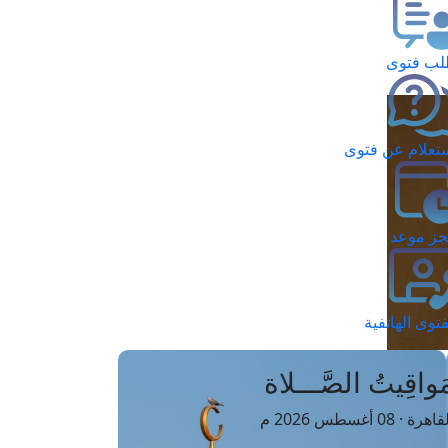
ب فتوى
تعلام عن فتوى
ز موعد
فتوى الهاتفية
َواقِيتُ الصَّـــلاة
اهرة · 08 أغسطس 2026 م