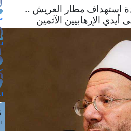
ة استهداف مطار العريش ..
أيدي الإرهابيين الآثمين
طل
اس
حج
ال
م
الق