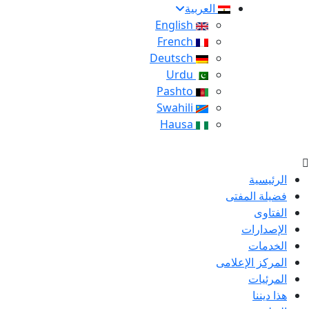
العربية
English
French
Deutsch
Urdu
Pashto
Swahili
Hausa
الرئيسية
فضيلة المفتى
الفتاوى
الإصدارات
الخدمات
المركز الإعلامى
المرئيات
هذا ديننا