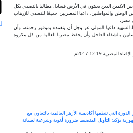
بين الآثمين الذين يعيثون في الأرض فسادا، مطالبا بالتصدي بكل
الوطن والمواطنين، داعيا المصريين جميعًا للتصدي للإرهاب
ي مصر.
ا
 الشهيد داعيا المولى عز وجل أن يتغمده بموفور رحمته، وأن
صابين بالشفاء العاجل وأن يحفظ مصرنا الغالية من كل مكروه
ء المصرية 19-12-2017م
ورة التي تنظمها أكاديمية الأزهر العالمية بالتعاون مع
هورية يؤكد: التأويل المنضبط ضرورة لُغوية وشرعية لصيانة