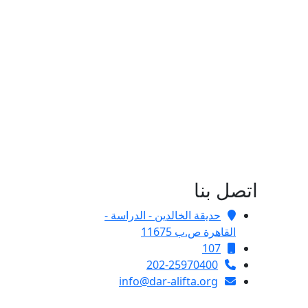
اتصل بنا
حديقة الخالدين - الدراسة -
القاهرة ص.ب 11675
107
202-25970400
info@dar-alifta.org