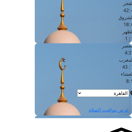
لفجر
4
لشروق
6
لظهر
1
لعصر
4:3
لمغرب
7 
لعشاء
9
عرض مواقيت الصلاة