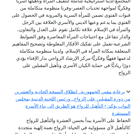
المجتمع-لدينا استراتيجية شاملة لتثقيف المرأة وتأهيلها أسريًّا
وفكريًّا لمواجهة تحديات العصر-وفرنا منظومة متكاملة من
قنوات الفتوى تضمن للمرأة السرية والمرونة في الحصول على
الفتوى بما يدعم وعيها الديني والأسري-العلاقة بين الرجل
والمرأة في الإسلام علاقة تكامل تقوم على العدل والتعاون..
والدار تتفاعل مع احتياجات المرأة المعاصرة وفق الضوابط
الشرعية-نعمل على تفكيك الأفكار المغلوطة وتصحيح المفاهيم
المتعلقة بمكانة المرأة في الإسلام، ولدينا منظومة متكاملة
لدعمها فقهيًّا وفكريًّا-مركز الإرشاد الزواجي بدار الإفتاء يؤدي
دورًا رياديًّا في حماية الكيان الأسري وتأهيل المقبلين على
الزواج
برعاية مفتي الجمهورية.. انطلاق النسخة الحادية والعشرين
من دورة المقبلين على الزواج.. ورئيس اللجنة الدينية بمجلس
النواب يؤكد: • التأهيل للزواج هو الطريق إلى بناء الأسرة
المستقرة
الحفاظ على الأسرة يبدأ بحسن العشرة والتأهيل للزواج
كالتأهيل لأي مسؤولية في الحياة- الزواج نعمة إلهية متجددة