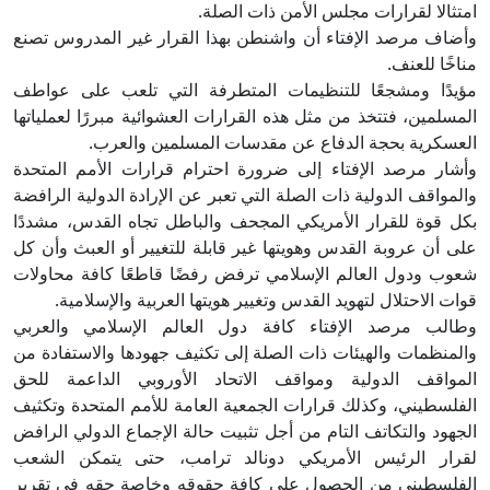
امتثالا لقرارات مجلس الأمن ذات الصلة.
وأضاف مرصد الإفتاء أن واشنطن بهذا القرار غير المدروس تصنع
مناخًا للعنف.
مؤيدًا ومشجعًا للتنظيمات المتطرفة التي تلعب على عواطف
المسلمين، فتتخذ من مثل هذه القرارات العشوائية مبررًا لعملياتها
العسكرية بحجة الدفاع عن مقدسات المسلمين والعرب.
وأشار مرصد الإفتاء إلى ضرورة احترام قرارات الأمم المتحدة
والمواقف الدولية ذات الصلة التي تعبر عن الإرادة الدولية الرافضة
بكل قوة للقرار الأمريكي المجحف والباطل تجاه القدس، مشددًا
على أن عروبة القدس وهويتها غير قابلة للتغيير أو العبث وأن كل
شعوب ودول العالم الإسلامي ترفض رفضًا قاطعًا كافة محاولات
قوات الاحتلال لتهويد القدس وتغيير هويتها العربية والإسلامية.
وطالب مرصد الإفتاء كافة دول العالم الإسلامي والعربي
والمنظمات والهيئات ذات الصلة إلى تكثيف جهودها والاستفادة من
المواقف الدولية ومواقف الاتحاد الأوروبي الداعمة للحق
الفلسطيني، وكذلك قرارات الجمعية العامة للأمم المتحدة وتكثيف
الجهود والتكاتف التام من أجل تثبيت حالة الإجماع الدولي الرافض
لقرار الرئيس الأمريكي دونالد ترامب، حتى يتمكن الشعب
الفلسطيني من الحصول على كافة حقوقه وخاصة حقه في تقرير