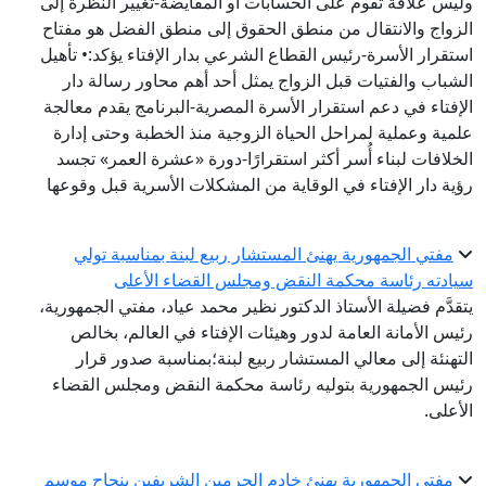
وليس علاقة تقوم على الحسابات أو المقايضة-تغيير النظرة إلى
الزواج والانتقال من منطق الحقوق إلى منطق الفضل هو مفتاح
استقرار الأسرة-رئيس القطاع الشرعي بدار الإفتاء يؤكد:• تأهيل
الشباب والفتيات قبل الزواج يمثل أحد أهم محاور رسالة دار
الإفتاء في دعم استقرار الأسرة المصرية-البرنامج يقدم معالجة
علمية وعملية لمراحل الحياة الزوجية منذ الخطبة وحتى إدارة
الخلافات لبناء أُسر أكثر استقرارًا-دورة «عشرة العمر» تجسد
رؤية دار الإفتاء في الوقاية من المشكلات الأسرية قبل وقوعها
مفتي الجمهورية يهنئ المستشار ربيع لبنة بمناسبة تولي
سيادته رئاسة محكمة النقض ومجلس القضاء الأعلى
يتقدَّم فضيلة الأستاذ الدكتور نظير محمد عياد، مفتي الجمهورية،
رئيس الأمانة العامة لدور وهيئات الإفتاء في العالم، بخالص
التهنئة إلى معالي المستشار ربيع لبنة؛بمناسبة صدور قرار
رئيس الجمهورية بتوليه رئاسة محكمة النقض ومجلس القضاء
الأعلى.
مفتي الجمهورية يهنئ خادم الحرمين الشريفين بنجاح موسم