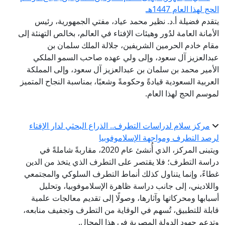
الحج لهذا العام 1447هـ
يتقدم فضيلة أ.د. نظير محمد عياد، مفتي الجمهورية، رئيس
الأمانة العامة لدُور وهيئات الإفتاء في العالم، بخالص التهنئة إلى
مقام خادم الحرمين الشريفين، جلالة الملك سلمان بن
عبدالعزيز آل سعود، وإلى ولي عهده صاحب السمو الملكي
الأمير محمد بن سلمان بن عبدالعزيز آل سعود، وإلى المملكة
العربية السعودية قيادةً وحكومةً وشعبًا، بمناسبة النجاح المتميز
لموسم الحج لهذا العام.
مركز سلام لدراسات التطرف.. الذراع البحثي لدار الإفتاء
لرصد التطرف ومواجهة الإسلاموفوبيا
ويتبنى المركز، الذي أُنشئ عام 2020، مقاربةً شاملةً في
دراسة التطرف؛ فلا يقتصر على التطرف الذي يتخذ من الدين
غطاءً، وإنما يتناول كذلك أنماط التطرف السلوكي والمجتمعي
واللاديني، إلى جانب دراسة ظاهرة الإسلاموفوبيا، وتحليل
أسبابها ومحركاتها وآثارها، وصولًا إلى تقديم معالجات علمية
قابلة للتطبيق، تُسهم في الوقاية من التطرف وتجفيف منابعه،
وتدعم جهود الدولة المصرية في هذا المجال.