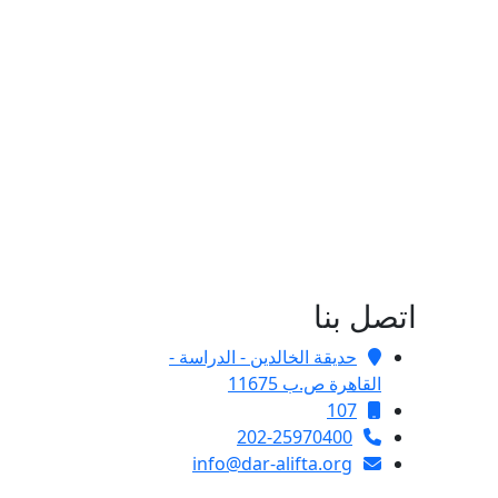
اتصل بنا
حديقة الخالدين - الدراسة -
القاهرة ص.ب 11675
107
202-25970400
info@dar-alifta.org