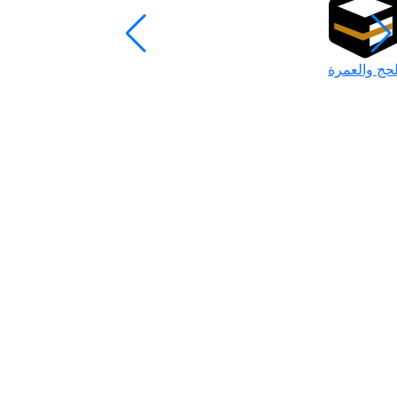
لحج والعمرة
رمضان