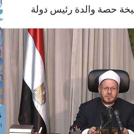
يخة حصة والدة رئيس دولة
طل
اس
حج
ال
م
الق