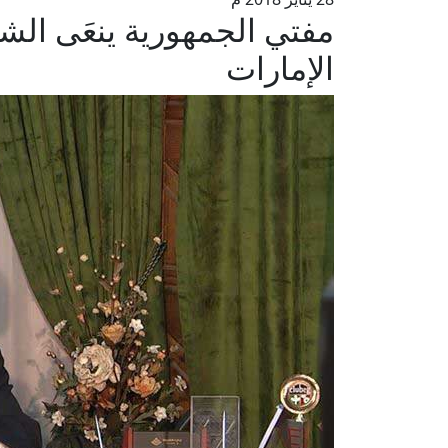
مفتي الجمهورية ينعَى الش
الإمارات