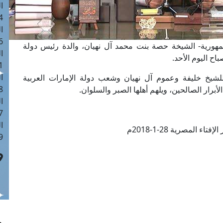
ا
 :40
ا
 :17
مهورية- الشيخة حصة بنت محمد آل نهيان، والدة رئيس دولة
ا
اح اليوم الأحد.
 : 1
ا
لشيخ خليفة وعموم آل نهيان وشعب دولة الإمارات العربية
8
الأبرار الصالحين، ويلهم أهلها الصبر والسلوان.
ا
: 45
ا
تاء المصرية 28-1-2018م
 :10