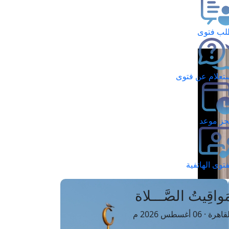
ب فتوى
تعلام عن فتوى
ز موعد
فتوى الهاتفية
َواقِيتُ الصَّـــلاة
اهرة · 06 أغسطس 2026 م