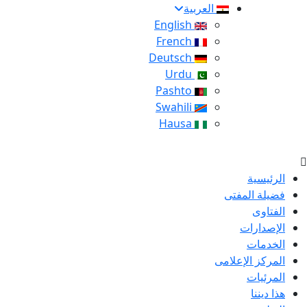
العربية
English
French
Deutsch
Urdu
Pashto
Swahili
Hausa
الرئيسية
فضيلة المفتى
الفتاوى
الإصدارات
الخدمات
المركز الإعلامى
المرئيات
هذا ديننا