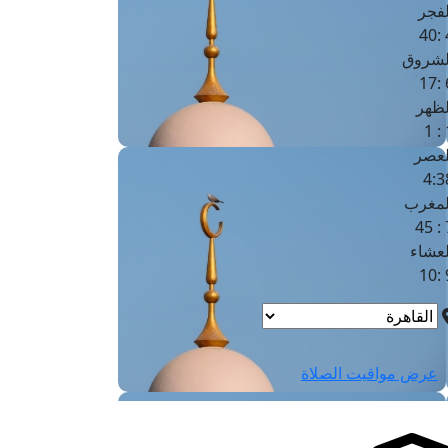
لفجر
4
لشروق
6
لظهر
1
لعصر
4:3
لمغرب
7 
لعشاء
9
عرض مواقيت الصلاة