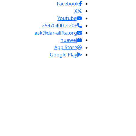
Facebook
X
Youtube
+20 2 25970400
ask@dar-alifta.org
huawei
App Store
Google Play