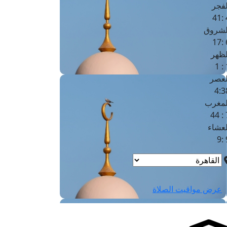
لفجر
4
لشروق
6
لظهر
1
لعصر
4:3
لمغرب
7 
لعشاء
9
عرض مواقيت الصلاة