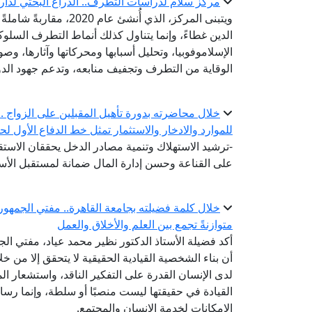
مركز سلام لدراسات التطرف.. الذراع البحثي لدار 
ويتبنى المركز، الذي أُ
الدين غطاءً، وإنما يتناول كذلك أنماط التطرف السلو
الإسلاموفوبيا، وتحليل أسبابها ومحركاتها وآثارها، وصو
الوقاية من التطرف وتجفيف منابعه، وتدعم جهود الدو
خلال محاضرته بدورة تأهيل المقبلين على الزواج .. أ
للموارد والادخار والاستثمار تمثل خط الدفاع الأول لح
-ترشيد الاستهلاك وتنمية مصادر الدخل يحققان الاستقر
على القناعة وحسن إدارة المال ضمانة لمستقبل الأس
خلال كلمة فضيلته بجامعة القاهرة.. مفتي الجمهوري
متوازنةً تجمع بين العلم والأخلاق والعمل
أكد فضيلة الأستاذ الدكتور نظير محمد عياد، مفتي الجم
أن بناء الشخصية القيادية الحقيقية لا يتحقق إلا من 
لدى الإنسان القدرة على التفكير الناقد، واستشعار ال
القيادة في حقيقتها ليست منصبًا أو سلطة، وإنما ر
الإمكانات لخدمة الإنسان والمجتمع.