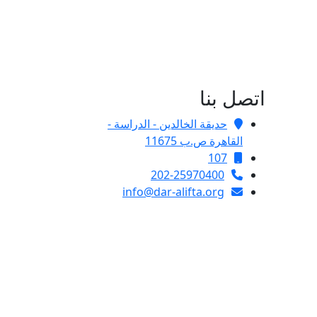
اتصل بنا
حديقة الخالدين - الدراسة -
القاهرة ص.ب 11675
107
202-25970400
info@dar-alifta.org