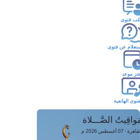
ب فتوى
تعلام عن فتوى
ز موعد
فتوى الهاتفية
َواقِيتُ الصَّـــلاة
اهرة · 07 أغسطس 2026 م