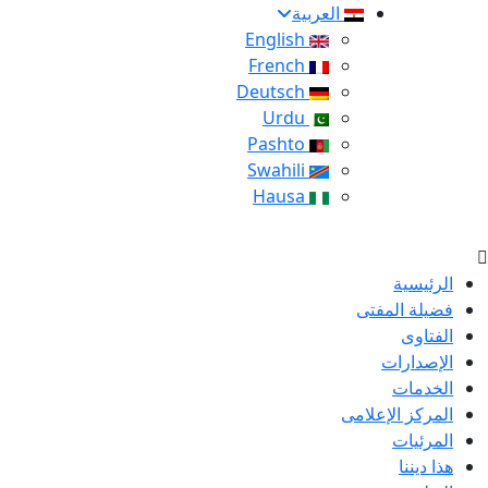
العربية
English
French
Deutsch
Urdu
Pashto
Swahili
Hausa
الرئيسية
فضيلة المفتى
الفتاوى
الإصدارات
الخدمات
المركز الإعلامى
المرئيات
هذا ديننا