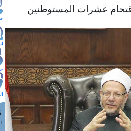
اقتحام عشرات المستوطنين
طل
اس
حج
ال
م
الق