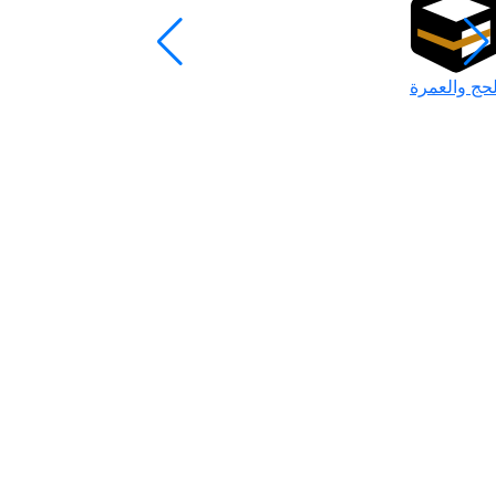
لحج والعمرة
رمضان