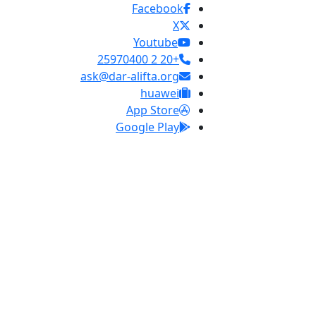
Facebook
X
Youtube
+20 2 25970400
ask@dar-alifta.org
huawei
App Store
Google Play