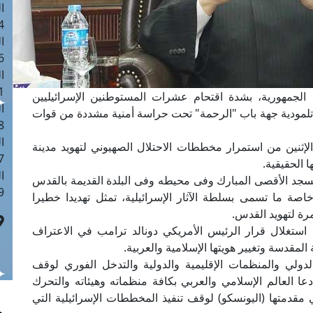
ا
 :41
ا
 :17
ا
 : 1
الجمهورية، بشدة اقتحام عشرات المستوطنين الإسرائيليين
ا
ت تلمودية جهة باب "الرحمة" تحت حراسة أمنية مشددة من قوات
8
ا
لإثنين من استمرار مخططات الاحتلال الصهيوني لتهويد مدينة
: 44
 الحقيقية.
ا
سجد الأقصى المبارك وفى محيطه وفى البلدة القديمة بالقدس
 :9
خاصة ما تسمى بسلطة الآثار الإسرائيلية، تمثل تهديدا خطيرا
رة لتهويد القدس.
 استغلال قرار الرئيس الأمريكي دونالد ترامب في الاعتراف
لمقدسة وتغيير هويتها الإسلامية والعربية.
ولي والمنظمات الإقليمية والدولية والتدخل الفوري لوقف
عا العالم الإسلامي والعربي بكافة منظماته وهيئاته والتحرك
مقدمتها (اليونسكو) لوقف تنفيذ المخططات الإسرائيلية التي