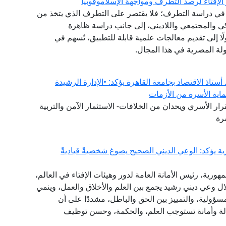
الإفتاء لرصد التطرف ومواجهة الإسلاموفوبيا
نشئ عام 2020، مقاربةً شاملةً في دراسة التطرف؛ فلا يقتصر على التطرف الذي يتخذ من
كي والمجتمعي واللاديني، إلى جانب دراسة ظاهرة
لًا إلى تقديم معالجات علمية قابلة للتطبيق، تُسهم في
لة المصرية في هذا المجال.
ستاذ الاقتصاد بجامعة القاهرة يؤكد: •الإدارة الرشيدة
ماية الأسرة من الأزمات
ار الأسري ويحدان من الخلافات- الاستثمار الآمن والتربية
رة
ة يؤكد: الوعي الديني الصحيح يصوغ شخصيةً قياديةً
هورية، رئيس الأمانة العامة لدور وهيئات الإفتاء في العالم،
خلال وعي ديني رشيد يجمع بين العلم والأخلاق والعمل، وينمي
مسؤولية، والتمييز بين الحق والباطل، مشددًا على أن
سالة وأمانة تستوجب العلم، والحكمة، وحسن توظيف