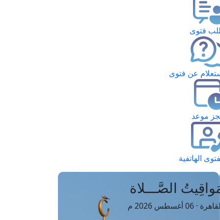
ب فتوى
تعلام عن فتوى
ز موعد
فتوى الهاتفية
َواقِيتُ الصَّـــلاة
اهرة · 06 أغسطس 2026 م