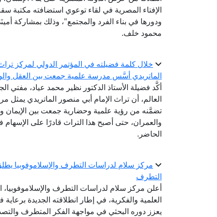
الإفتاء المصرية في لقاء توعوي استضافته مكتبة سقارة
ودورها في بناء الفرد والمجتمع"، وذلك بمشاركة أمينَ
محمود خلف.
خلال كلمة فضيلته في المؤتمر الدولي لمركز تراث ا
الماتريدي أسَّس مدرسة علمية جمعت بين العقل والو
أكَّد فضيلة الأستاذ الدكتور نظير محمد عياد، مفتي الج
العالم، أن تراث الإمام أبي منصور الماتريدي يمثل مرجع
تضمَّنه من رؤية علمية وحضارية جمعت بين الإيمان وا
والعمران، حتى أصبح هذا التراث قادرًا على الإسهام 
الحاضر.
مركز سلام لدراسات التطرف والإسلاموفوبيا يطلق
التطرف
أعلن مركز سلام لدراسات التطرف والإسلاموفوبيا، ال
العلمية والفكرية، في إطار انطلاقته الجديدة برعاية ف
يعزز دوره البحثي في مواجهة الفكر المتطرف والتصدي