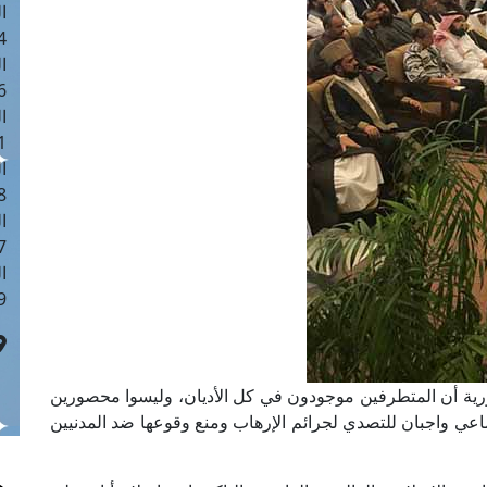
ا
 :40
ا
 :17
ا
 : 1
ا
8
ا
: 45
ا
 :10
هورية أن المتطرفين موجودون في كل الأديان، وليسوا محصورين
ماعي واجبان للتصدي لجرائم الإرهاب ومنع وقوعها ضد المدنيين