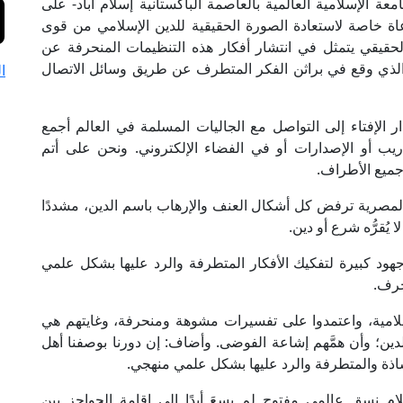
ة الإسلامية العالمية بالعاصمة الباكستانية إسلام أباد- على
اة خاصة لاستعادة الصورة الحقيقية للدين الإسلامي من قوى
لحقيقي يتمثل في انتشار أفكار هذه التنظيمات المنحرفة عن
الذي وقع في براثن الفكر المتطرف عن طريق وسائل الاتصال
ا
 الإفتاء إلى التواصل مع الجاليات المسلمة في العالم أجمع
ب أو الإصدارات أو في الفضاء الإلكتروني. ونحن على أتم
ميع الأطراف.
ء المصرية ترفض كل أشكال العنف والإرهاب باسم الدين، مشددًا
يُقرُّه شرع أو دين.
جهود كبيرة لتفكيك الأفكار المتطرفة والرد عليها بشكل علمي
حرف.
 ظلامية، واعتمدوا على تفسيرات مشوهة ومنحرفة، وغايتهم هي
ين؛ وأن همَّهم إشاعة الفوضى. وأضاف: إن دورنا بوصفنا أهل
شاذة والمتطرفة والرد عليها بشكل علمي منهجي.
ام نسق عالمي مفتوح لم يسعَ أبدًا إلى إقامة الحواجز بين