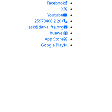
Facebook
X
Youtube
+20 2 25970400
ask@dar-alifta.org
huawei
App Store
Google Play