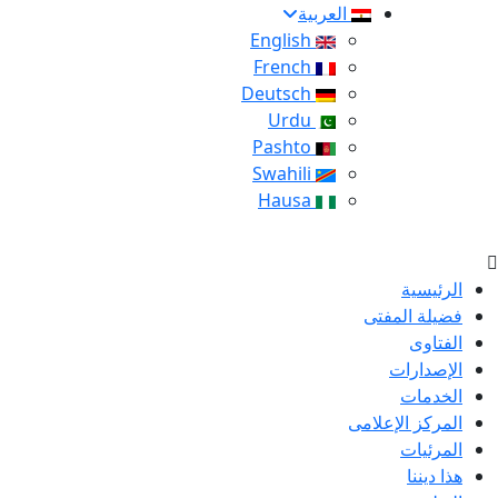
العربية
English
French
Deutsch
Urdu
Pashto
Swahili
Hausa
الرئيسية
فضيلة المفتى
الفتاوى
الإصدارات
الخدمات
المركز الإعلامى
المرئيات
هذا ديننا