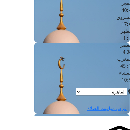
لفجر
4
لشروق
6
لظهر
1
لعصر
4:3
لمغرب
7 
لعشاء
9
عرض مواقيت الصلاة