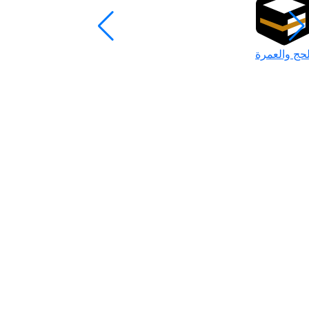
لحج والعمرة
رمضان