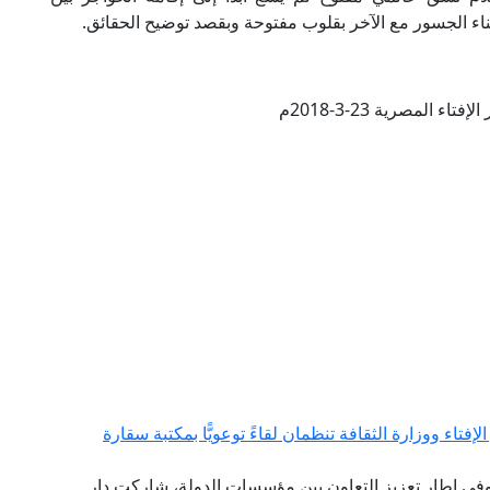
اء الجسور مع الآخر بقلوب مفتوحة وبقصد توضيح الحقائق.
تاء المصرية 23-3-2018م
فتاء ووزارة الثقافة تنظمان لقاءً توعويًّا بمكتبة سقارة
 وفي إطار تعزيز التعاون بين مؤسسات الدولة، شاركت دار