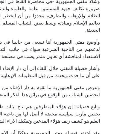
وشدَّد مفتي الجمهورية -في محاضرة ألقاها في الجامع
ضرورة تكاتف جهود المسلمين عامة والعلماء والدع
الظلام والإرهاب والتطرف، محذرًا من أن الخطر ا
تعاليم الإسلام ومبادئه وسط بعض الشباب المسلم 
الحديثة.
وأوضح مفتي الجمهورية أننا نسعى من جانبنا في دار
لدعمهم من الناحية الشرعية سواء في جانب التدري
الاستعداد لمناقشة أي تعاون مثمر يصب في مصلحة ج
وأشار فضيلة المفتي خلال اللقاء إلى أن دار الإفتا
على أن ما حدث ويحدث من قِبل التنظيمات الإرهابية لا 
وعرَض مفتي الجمهورية ما تقوم به دار الإفتاء من 
لتحصين الشباب من الوقوع في براثن هذا الفكر المن
وتابع فضيلته: إن هؤلاء المتطرفين هم نتاج بيئات
تحقيق مآرب سياسية محضة لا أصل لها من ناحية الد
العلم هو كشف زيف هؤلاء المدعين وتفكيك الآراء ال
وقد اختتم فضيلة مفتي الجمهورية مؤكدًا أن الإسل