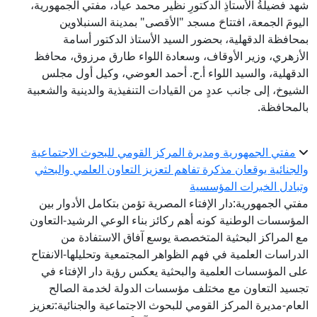
شهد فضيلةُ الأستاذِ الدكتورِ نظير محمد عياد، مفتي الجمهورية،
اليومَ الجمعة، افتتاحَ مسجد "الأقصى" بمدينة السنبلاوين
بمحافظة الدقهلية، بحضور السيد الأستاذ الدكتور أسامة
الأزهري، وزير الأوقاف، وسعادة اللواء طارق مرزوق، محافظ
الدقهلية، والسيد اللواء أ.ح. أحمد العوضي، وكيل أول مجلس
الشيوخ، إلى جانب عددٍ من القيادات التنفيذية والدينية والشعبية
بالمحافظة.
مفتي الجمهورية ومديرة المركز القومي للبحوث الاجتماعية
والجنائية يوقعان مذكرة تفاهم لتعزيز التعاون العلمي والبحثي
وتبادل الخبرات المؤسسية
مفتي الجمهورية:دار الإفتاء المصرية تؤمن بتكامل الأدوار بين
المؤسسات الوطنية كونه أهم ركائز بناء الوعي الرشيد-التعاون
مع المراكز البحثية المتخصصة يوسع آفاق الاستفادة من
الدراسات العلمية في فهم الظواهر المجتمعية وتحليلها-الانفتاح
على المؤسسات العلمية والبحثية يعكس رؤية دار الإفتاء في
تجسيد التعاون مع مختلف مؤسسات الدولة لخدمة الصالح
العام-مديرة المركز القومي للبحوث الاجتماعية والجنائية:تعزيز