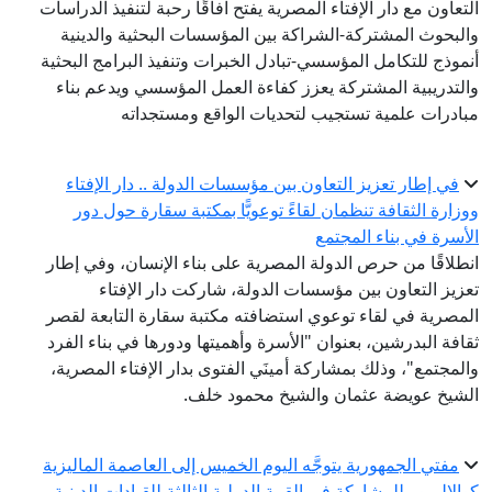
التعاون مع دار الإفتاء المصرية يفتح آفاقًا رحبة لتنفيذ الدراسات
والبحوث المشتركة-الشراكة بين المؤسسات البحثية والدينية
أنموذج للتكامل المؤسسي-تبادل الخبرات وتنفيذ البرامج البحثية
والتدريبية المشتركة يعزز كفاءة العمل المؤسسي ويدعم بناء
مبادرات علمية تستجيب لتحديات الواقع ومستجداته
في إطار تعزيز التعاون بين مؤسسات الدولة .. دار الإفتاء
ووزارة الثقافة تنظمان لقاءً توعويًّا بمكتبة سقارة حول دور
الأسرة في بناء المجتمع
انطلاقًا من حرص الدولة المصرية على بناء الإنسان، وفي إطار
تعزيز التعاون بين مؤسسات الدولة، شاركت دار الإفتاء
المصرية في لقاء توعوي استضافته مكتبة سقارة التابعة لقصر
ثقافة البدرشين، بعنوان "الأسرة وأهميتها ودورها في بناء الفرد
والمجتمع"، وذلك بمشاركة أمينَي الفتوى بدار الإفتاء المصرية،
الشيخ عويضة عثمان والشيخ محمود خلف.
مفتي الجمهورية يتوجَّه اليوم الخميس إلى العاصمة الماليزية
كوالالمبور للمشاركة في القمة الدولية الثالثة للقيادات الدينية