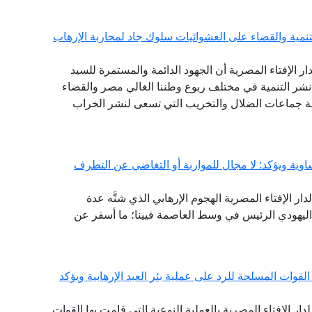
نمية والقضاء على العشوائيات سلوك جاد لمحاربة الإرهاب
دار الإفتاء المصرية أن الجهود الدائمة والمستمرة للسيد
 نشر التنمية في مختلف ربوع وطننا الغالي مصر والقضاء
هة جماعات الضلال والتخريب التي تسعى لنشر الخراب
ساوية ويؤكد: لا مجال للمواربة أو التغاضي عن التطرف
دار الإفتاء المصرية الهجوم الإرهابي الذي شنَّه عدة
ليهودي الرئيس في وسط العاصمة فيينا؛ ما أسفر عن
القوات المسلحة للرد على عملية بئر العبد الإرهابية ويؤكد
لدار الإفتاء المصرية بالعملية النوعية التي قامت بها القوات