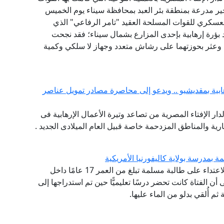
جير مدرعة بمنطقة بئر العبد بمحافظة سيناء يوم الخميس
متحدث العسكري للقوات المسلحة العقيد "تامر الرفاعي" الذي
د بؤرة إرهابية بإحدى المزارع بشمال سيناء؛ فقد نجحت
 وعثر بحوزتهما على رشاش متعدد وجهاز لا سلكي وكمية
هابية بمقديشيو .. ويدعو إلى محاصرة مصادر تمويل عناصر
لدار الإفتاء المصرية من تصاعد وتيرة الأعمال الإرهابية فى
ية والمناطق المزدحمة خاصة قبيل العام الميلادى الجديد .
 بمدرسة بولاية كاليفورنيا الأمريكية
أدان مرصد الإسلاموفوبيا التابع لدار الإفتاء المصرية الاعتداء على طالبة مسلمة تبلغ من العمر 17 عامًا داخل
أن الفتاة كانت تحضر درسًا تعليميًّا حين تم استدراجها إلى
ثم أُلقي بدلو من الماء عليها.