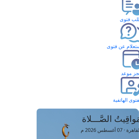
ب فتوى
تعلام عن فتوى
ز موعد
فتوى الهاتفية
َواقِيتُ الصَّـــلاة
اهرة · 07 أغسطس 2026 م