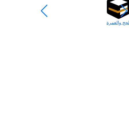
لحج والعمرة
رمضان