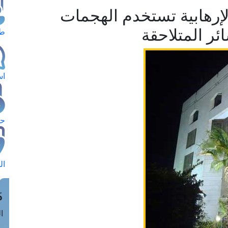
لإرهابية تستخدم الهجمات
ئر المتلاحقة
طل
اس
حج
ال
م
الق