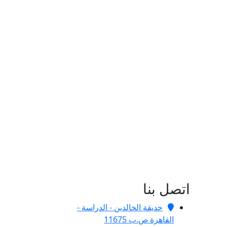
اتصل بنا
حديقة الخالدين - الدراسة -
القاهرة ص.ب 11675