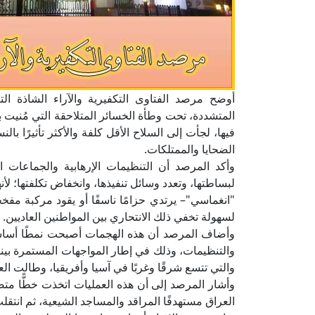
أوضح مرصد الفتاوى التكفيرية والآراء الشاذة التا
المتشددة، تحت وطأة الخسائر المتلاحقة التي مُنيت ب
فيها، لجأت إلى السلاح الأقل كلفة والأكثر تأثيرًا بال
الضحايا والممتلكات.
وأكد المرصد أن التنظيمات الإرهابية والجماعات ال
لبساطتها، وتعدد وسائل تنفيذها، وانخفاض تكلفتها؛ لأ
"انغماسي"– يرتدي حزامًا ناسفًا أو يقود مركبة مفخخ
لسهولة تخفي ذلك الانتحاري بين المواطنين العاديين.
وأضاف المرصد أن هذه الهجمات أصبحت نمطًا أساسيًّا 
والتنظيمات، وذلك في إطار المواجهات المستمرة بينها 
والتي تتسع شرقًا وغربًا في آسيا وأفريقيا، وطالت العد
وأشار المرصد إلى أن هذه العمليات اتخذت خطًّا متص
العراق مستهدفًا المراقد والمساجد الشيعية، ثم انتقل