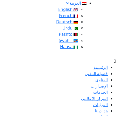
العربية
English
French
Deutsch
Urdu
Pashto
Swahili
Hausa
الرئيسية
فضيلة المفتى
الفتاوى
الإصدارات
الخدمات
المركز الإعلامى
المرئيات
هذا ديننا