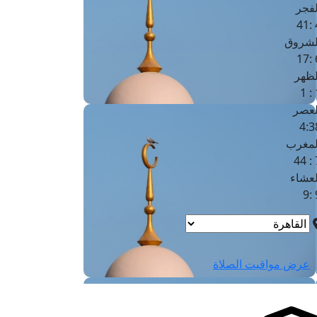
لفجر
4
لشروق
6
لظهر
1
لعصر
4:3
لمغرب
7 
لعشاء
9
عرض مواقيت الصلاة