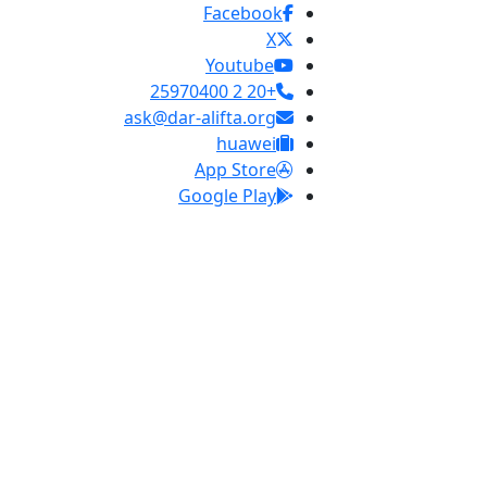
Facebook
X
Youtube
+20 2 25970400
ask@dar-alifta.org
huawei
App Store
Google Play