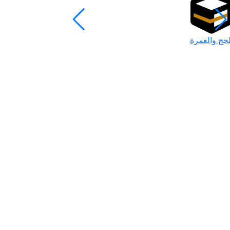
لحج والعمرة
رمضان