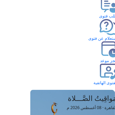
ب فتوى
تعلام عن فتوى
ز موعد
فتوى الهاتفية
َواقِيتُ الصَّـــلاة
اهرة · 08 أغسطس 2026 م