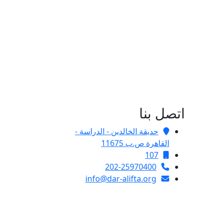
اتصل بنا
حديقة الخالدين - الدراسة -
القاهرة ص.ب 11675
107
202-25970400
info@dar-alifta.org