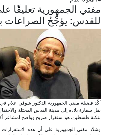
مفتي الجمهورية تعليقًا عل
للقدس: يؤجِّجُ الصراعات با
أكَّد فضيلة مفتي الجمهورية الدكتور شوقي علام في ب
نقل سفارة بلاده إلى مدينة القدس المحتلة والاحتفا
لنكبة فلسطين، هو استفزاز صريح وواضح لمشاعر أك
وشدَّد مفتي الجمهورية على أن هذه الاستفزازات 