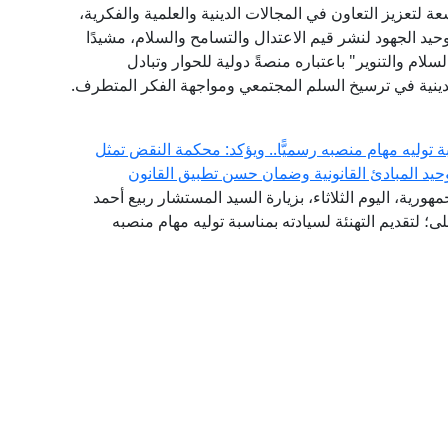
عة لتعزيز التعاون في المجالات الدينية والعلمية والفكرية،
يد الجهود لنشر قيم الاعتدال والتسامح والسلام، مشيدًا
لام والتنوير" باعتباره منصةً دولية للحوار وتبادل
ينية في ترسيخ السلم المجتمعي ومواجهة الفكر المتطرف.
توليه مهام منصبه رسميًّا.. ويؤكد: محكمة النقض تمثل
حيد المبادئ القانونية وضمان حسن تطبيق القانون
هورية، اليوم الثلاثاء، بزيارة السيد المستشار ربيع أحمد
 لتقديم التهنئة لسيادته بمناسبة توليه مهام منصبه