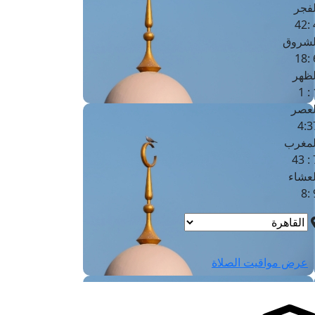
لفجر
4
لشروق
6
لظهر
1
لعصر
4:3
لمغرب
7 
لعشاء
9
عرض مواقيت الصلاة