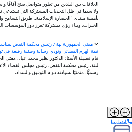
العلاقات بين البلدين من تطور متواصل يفتح آفاقًا واس
ولا سيما في ظل التحديات المشتركة التي تستدعي توح
بأهمية منتدى "الحضارة الإسلامية.. طريق التسامح والس
الخبرات، وبناء رؤى مشتركة تعزز دور المؤسسات الد
مفتي الجمهورية يهنئ رئيس محكمة النقض بمناسبة 
قمة الهرم القضائي وتؤدي رسالة وطنية رفيعة في تو
قام فضيلة الأستاذ الدكتور نظير محمد عياد، مفتي الجم
لبنة، رئيس محكمة النقض، رئيس مجلس القضاء الأعلى؛
رسميًّا، متمنيًا لسيادته دوام التوفيق والسداد.
اتصل بنا