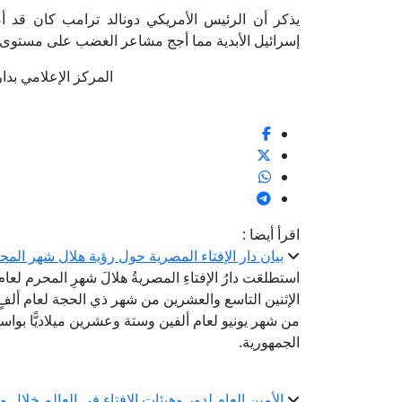
يذكر أن الرئيس الأمريكي دونالد ترامب كان قد 
إسرائيل الأبدية مما أجج مشاعر الغضب على مستوى ا
المركز الإعلامي بدار الإف
اقرأ أيضا :
بيان دار الإفتاء المصرية حول رؤية هلال شهر المحرم لع
استطلعَت دارُ الإفتاءِ المصريةُ هلالَ شهرِ المحرم لعا
الإثنين التاسع والعشرين من شهر ذي الحجة لعام ألفٍ 
من شهر يونيو لعام ألفين وستة وعشرين ميلاديًّا بواسطة
الجمهورية.
الأمين العام لدور وهيئات الإفتاء في العالم خلال