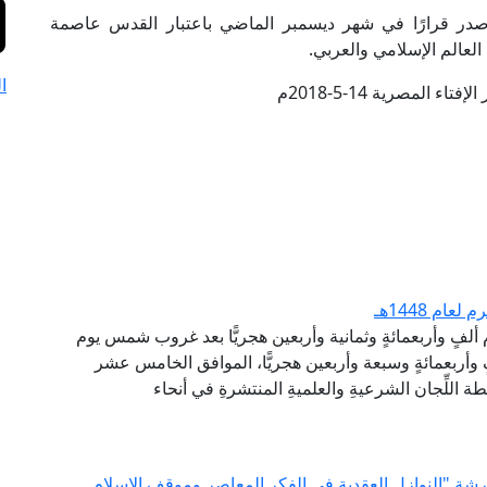
أصدر قرارًا في شهر ديسمبر الماضي باعتبار القدس عاصمة
لعالم الإسلامي والعربي.
ا
تاء المصرية 14-5-2018م
ام 1448هـ
م ألفٍ وأربعمائةٍ وثمانية وأربعين هجريًّا بعد غروب شمس يوم
وأربعمائةٍ وسبعة وأربعين هجريًّا، الموافق الخامس عشر
 اللِّجان الشرعيةِ والعلميةِ المنتشرةِ في أنحاء
 ورشة "النوازل العقدية في الفكر المعاصر وموقف الإسلام