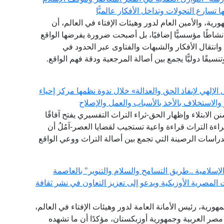
سارع التحولات وتداخل الأفكار عالميًّا
رية، والأمين العام لدور وهيئات الإفتاء في العالم، أن
 نشاطًا مؤسسيًّا إضافيًا، بل أصبحت ضرورة يفرضها الواقع
انتقال الأفكار والشبهات والفتاوى عبر الحدود في
نسيقًا دوليًّا يجمع بين أصالة المرجعية ودقة فهم الواقع.
إلهي لإنفاذ الحق والعدالة» خلال ندوة نظمها مركز إحياء
والاستخلاف بالأخذ بالأسباب والعمل والإصلاح
سنن الابتلاء وإظهار الحق-ثراء التراث التفسيري يفتح آفاقًا
اءة التراث قراءة واعية تستجيب لقضايا العصر-آمُلُ أن
الدراسات الرصينة التي تجمع بين أصالة التراث ووعي الواقع
لامية ..طريق التسامح والسلام والتنوير" بالعاصمة
المصرية الأوزبكية ويدعو إلى تعزيز التعاون في نشر ثقافة
هورية، رئيس الأمانة العامة لدور وهيئات الإفتاء في العالم،
 مصر العربية وجمهورية أوزبكستان، مؤكدًا أن ما تشهده