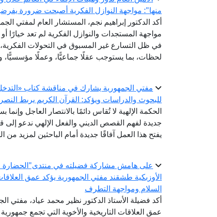
منها": مواجهة النوازل الفكرية أصبحت ضرورة يفرضها ت
أكد الدكتور إبراهيم نجم، المستشار العام لمفتي الجمهو
مواجهة المستجدات والنوازل الفكرية لم تعد خيارًا أو
في ظل التسارع غير المسبوق في التحولات الفكرية، و
لحظات، بما يستوجب عقلًا جماعيًّا، وعملًا مؤسسيًّا، وت
مفتي الجمهورية يشارك في مناقشة كتاب «التدخل ال
للبحوث والدراسات ويؤكد: القرآن الكريم يربط النصر 
الحكمة الإلهية لا تُقاس دائمًا بالانتصار العاجل وإنما ب
جديدة لفهم القصص الديني والفعل الإلهي ندعو إلى قر
يفتح هذا العمل آفاقًا جديدة أمام الباحثين لمزيد من 
على هامش مشاركة فضيلته في منتدى"الحضارة الإس
الأوزبكية طشقند مفتي الجمهورية يؤكد عمق العلاقات 
السلام ومواجهة التطرف
أكد فضيلة الأستاذ الدكتور نظير محمد عياد، مفتي الجم
عمق العلاقات التاريخية والأخوية التي تجمع جمهورية