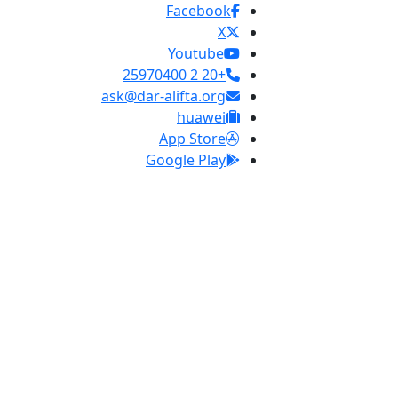
Facebook
X
Youtube
+20 2 25970400
ask@dar-alifta.org
huawei
App Store
Google Play