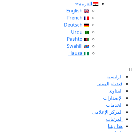
العربية
English
French
Deutsch
Urdu
Pashto
Swahili
Hausa
الرئيسية
فضيلة المفتى
الفتاوى
الإصدارات
الخدمات
المركز الإعلامى
المرئيات
هذا ديننا