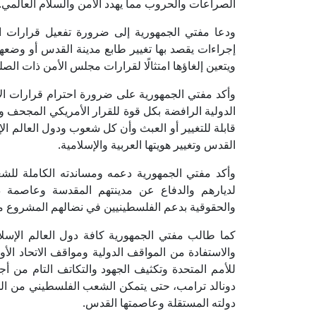
الصراعات والحروب مما يهدد الأمن والسلام العالمي.
ودعا مفتي الجمهورية إلى ضرورة تفعيل قرارات الج
إجراءات يقصد بها تغيير طابع مدينة القدس أو وضعها أ
ويتعين إلغاؤها امتثالًا لقرارات مجلس الأمن ذات الصل
وأكد مفتي الجمهورية على ضرورة احترام قرارات الأمم
الدولية الرافضة بكل قوة للقرار الأمريكي المجحف و
قابلة للتغيير أو العبث وأن كل شعوب ودول العالم ال
القدس وتغيير هويتها العربية والإسلامية.
وأكد مفتي الجمهورية دعمه ومساندته الكاملة لل
لديارهم والدفاع عن مدينتهم المقدسة وعاصمة دولت
والحقوقية بدعم الفلسطينيين في نضالهم المشروع من
كما طالب مفتي الجمهورية كافة دول العالم الإسل
والاستفادة من المواقف الدولية ومواقف الاتحاد الأ
للأمم المتحدة وتكثيف الجهود والتكاتف التام من أج
دونالد ترامب، حتى يتمكن الشعب الفلسطيني من ا
دولته المستقلة وعاصمتها القدس.