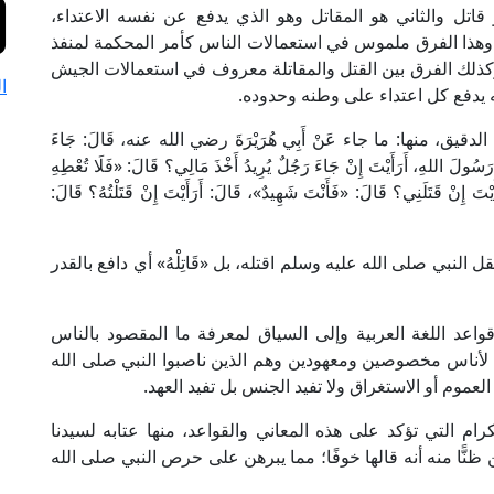
 قاتل والثاني هو المقاتل وهو الذي يدفع عن نفسه الاعتداء،
ية، وهذا الفرق ملموس في استعمالات الناس كأمر المحكمة لمنفذ
وكذلك الفرق بين القتل والمقاتلة معروف في استعمالات الجيش
ا
ه يدفع كل اعتداء على وطنه وحدوده.
 منها: ما جاء عَنْ أَبِي هُرَيْرَةَ رضي الله عنه، قَالَ: جَاءَ
َسُولَ اللهِ، أَرَأَيْتَ إِنْ جَاءَ رَجُلٌ يُرِيدُ أَخْذَ مَالِي؟ قَالَ: «فَلَا تُعْطِهِ
َيْتَ إِنْ قَتَلَنِي؟ قَالَ: «فَأَنْتَ شَهِيدٌ»، قَالَ: أَرَأَيْتَ إِنْ قَتَلْتُهُ؟ قَالَ:
 النبي صلى الله عليه وسلم اقتله، بل «قَاتِلْهُ» أي دافع بالقدر
عد اللغة العربية وإلى السياق لمعرفة ما المقصود بالناس
ني لأناس مخصوصين ومعهودين وهم الذين ناصبوا النبي صلى الله
لعموم أو الاستغراق ولا تفيد الجنس بل تفيد العهد.
ام التي تؤكد على هذه المعاني والقواعد، منها عتابه لسيدنا
 ظنًّا منه أنه قالها خوفًا؛ مما يبرهن على حرص النبي صلى الله