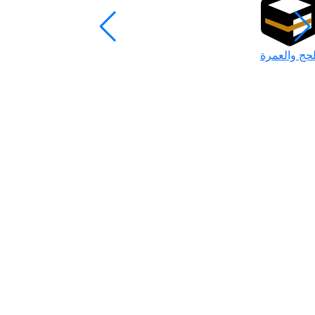
لحج والعمرة
رمضان