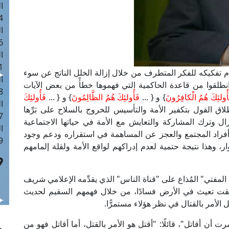
ا
 :41
ا
 :17
ا
 : 1
م تفكيكه للفكر المتطرف من خلال إزالة الخلل الناتج عن سوء
ا
 انطلقوا من قاعدة الحاكمية التي فهموها خطأً من بعض الآيات
8
فَأُولئِكَ هُمُ الْكافِرُونَ
} و { ...
فَأُولئِكَ هُمُ الظَّالِمُونَ
} و { ...
فَأُولئِكَ
ا
ق القول بتكفير الأمة والتأسيس للخروج بالسلاح على بَرِّها
: 44
ال وترك المشاركة والتعايش مع الأمة في حياتها الاجتماعية
ا
 أفراد المجتمع والعجز عن المساهمة في استقراره ودعم وجود
 :9
ار، وهذا نتيجة حتمية لعدم إدراكهم لواقع الأمة ولقلة إلمامهم
لمفتي" المُذاع على "قناة الناس" الذي يقدِّمه الإعلامي شريف
نطلقت تعيث في الأرض فسادًا، من خلال فهمهم السقيم لحديث
الأمر بالقتال في نظر هؤلاء مستمرًّا.
أن أقاتل"، قائلًا: "أقتل هو الأمر بالقتل، أما أقاتل فهو من