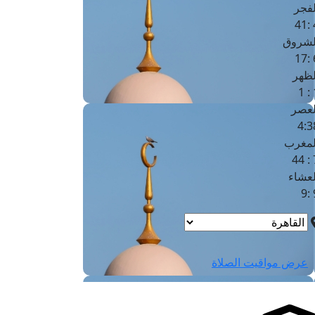
لفجر
4
لشروق
6
لظهر
1
لعصر
4:3
لمغرب
7 
لعشاء
9
عرض مواقيت الصلاة