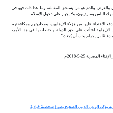
ل والعرض والدم هو مَن يستحق المقاتلة، وما عدا ذلك فهو في
رك الناس وما يدينون، ولا إجبار على دخول الإسلام.
ع الاعتداء عليها من هؤلاء الإرهابيين، ومحاربتهم ومكافحتهم
 الإرهابية افتأتت على حق الدولة واختصاصها في هذا الأمر،
م دفاعًا بل إجرام يجب أن يُجتث".
تاء المصرية 25-5-2018م
ة يؤكد: الوعي الديني الصحيح يصوغ شخصيةً قياديةً