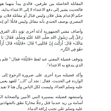
المقاتلة الحاصلة بين طرفين، فالذي يبدأ منهما هو
فالحديث يشير إلى دفع الاعتداء لا إلى الاعتداء بدا
حكم الإعدام بقتل فلان وليس قتال أو مقاتلة فلان. 
المصري بوصف الجندي بأنه مقاتل وليس قاتلًا؛ أي إن
وأضاف مفتي الجمهورية أدلة أخرى تؤيد ذلك الفرق الدقيق،
رَجُلٌ إِلَى رَسُولِ اللهِ صَلَّى اللهُ عَلَيْهِ وَسَلَّمَ، فَقَالَ: يَا ر
مَالَكَ» قَالَ: أَرَأَيْتَ إِنْ قَاتَلَنِي؟ قَالَ: «قَاتِلْهُ» قَالَ: أَرَأ
«هُوَ فِي النَّارِ».
وتوقف فضيلة المفتي عند لفظ «قَاتِلْهُ» فقال:" فلم يقل
الذي يندفع به الاعتداء".
وأكد فضيلته مرة أخرى على ضرورة الرجوع إلى قوا
الواردة في الحديث، فقال : نجد أن "الـــ" للعهد يع
عليه وسلم العداءَ، وليست لكل الناس وأل هنا لا تفيد ا
واستشهد فضيلته بمسيرة النبي الأمين والصحابة الكر
أسامة بن زيد عندما قتل رجلًا محاربًا نطق بالشهادتين
عليه وسلم على تجنب إراقة الدماء.