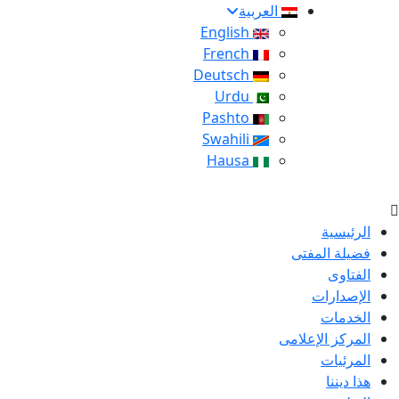
العربية
English
French
Deutsch
Urdu
Pashto
Swahili
Hausa
الرئيسية
فضيلة المفتى
الفتاوى
الإصدارات
الخدمات
المركز الإعلامى
المرئيات
هذا ديننا