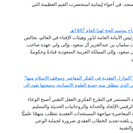
جد، في أجواء إيمانية استحضرت القيم العظيمة التي
سم الحج لهذا العام 1447هـ
يس الأمانة العامة لدُور وهيئات الإفتاء في العالم، بخالص
ملك سلمان بن عبدالعزيز آل سعود، وإلى ولي عهده صاحب
سعود، وإلى المملكة العربية السعودية قيادةً وحكومةً
.
"النوازل العقدية في الفكر المعاصر وموقف الإسلام منها"
س الذي تنطلق منه جميع العلوم الإنسانية، وصحتها تقود إلى
دد المستمر في الطرح الفكري-العقل التقني أصبح الوعاء
لرقمي-الإلحاد والحداثة والروحانيات الحديثة والتسليم
المعاصرة-مواجهة المستجدات العقدية تتطلب منهجًا علميًّا
ان بلغته-تجديد الخطاب العقدي ضرورة لحماية الوعي
لتقنية