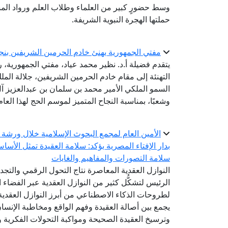
وسط حضورٍ كبير من العلماء وطلاب العلم ورواد المس
حملتها الهجرة النبوية الشريفة.
مفتي الجمهورية يهنئ خادم الحرمين الشريفين بنجاح مو
يتقدم فضيلة أ.د. نظير محمد عياد، مفتي الجمهورية، رئ
التهنئة إلى مقام خادم الحرمين الشريفين، جلالة ال
السمو الملكي الأمير محمد بن سلمان بن عبدالعزيز آل 
وشعبًا، بمناسبة النجاح المتميز لموسم الحج لهذا العام
الأمين العام لمجمع البحوث الإسلامية خلال ورشة 
بدار الإفتاء المصرية يؤكد: سلامة العقيدة تمثل الأسا
سلامة التصورات والمفاهيم والغايات
النوازل العقدية المعاصرة نتاج التحول الرقمي والتج
الرئيس لتشكُّل كثير من النوازل العقدية عبر الفضاء ا
لطروحات الذكاء الاصطناعي من أبرز النوازل العقدية 
يجمع بين أصالة العقيدة وفهم الواقع ومخاطبة الإنس
وترسيخ العقيدة الصحيحة ومواكبة التحولات الفكرية وا