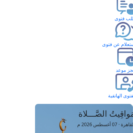
ب فتوى
تعلام عن فتوى
ز موعد
فتوى الهاتفية
َواقِيتُ الصَّـــلاة
اهرة · 07 أغسطس 2026 م