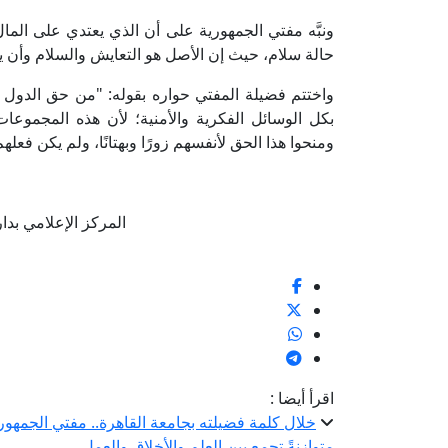
ونبَّه مفتي الجمهورية على أن الذي يعتدي على الما
حالة سلام، حيث إن الأصل هو التعايش والسلام وأن يت
واختتم فضيلة المفتي حواره بقوله: "من حق الدول دف
بكل الوسائل الفكرية والأمنية؛ لأن هذه المجموعات
ومنحوا هذا الحق لأنفسهم زورًا وبهتانًا، ولم يكن فعله
المركز الإعلامي بدار الإف
اقرأ أيضا :
خلال كلمة فضيلته بجامعة القاهرة.. مفتي الجمهوري
متوازنةً تجمع بين العلم والأخلاق والعمل