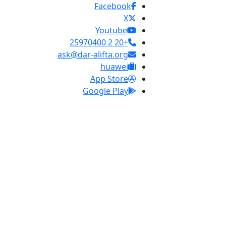
Facebook
X
Youtube
+20 2 25970400
ask@dar-alifta.org
huawei
App Store
Google Play