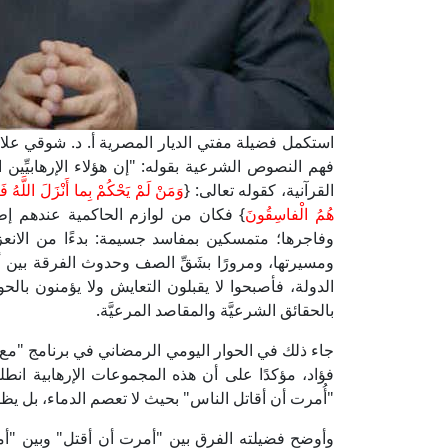
استكمل فضيلة مفتي الديار المصرية أ. د. شوقي علا
فهم النصوص الشرعية بقوله: "إن هؤلاء الإرهابيِّين
القرآنية، كقوله تعالى: {
وَمَنْ لَمْ يَحْكُمْ بِما أَنْزَلَ اللَّهُ 
هُمُ الْفاسِقُونَ
} فكان من لوازم الحاكمية عندهم إطلا
وفاجرها؛ متمسكين بمفاسد جسيمة: بدءًا من الانعز
ومسيرتها، ومرورًا بشَقِّ الصف وحدوث الفرقة بين
الدولة، فأصبحوا لا يقبلون التعايش ولا يؤمنون بالحو
بالحقائق الشرعيَّة والمقاصد المرعيَّة.
جاء ذلك في الحوار اليومي الرمضاني في برنامج "مع ا
فؤاد، مؤكدًا على أن هذه المجموعات الإرهابية ا
"أُمرت أن أقاتل الناس" بحيث لا تعصم الدماء، بل يظل 
وأوضح فضيلته الفرق بين "أمرت أن أقتل" وبين "أمرت 