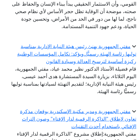
القومي، وأن الاستثمار الحقيقي يبدأ ببناء الإنسان والحفاظ على
صحته، موضحة أن الوقاية تظل حجر الأساس لأي نظام صحي
ناجح، لما لها من دور في الحد من الأمراض، وتحسين جودة
الحياة، ودعم جهود التنمية المستدامة.
مفتي الجمهورية يهنئ رئيس هيئة النيابة الإدارية بمناسبة
توليها رئاسة الهيئة رسميًّا..ويؤكد: تكامل المؤسسات الوطنية
ركيزة أساسية لترسيخ العدالة وسيادة القانون
قام فضيلة الأستاذ الدكتور نظير محمد عياد، مفتي الجمهورية،
اليوم الثلاثاء، بزيارة السيدة المستشارة هدى أحمد عيسى،
رئيس هيئة النيابة الإدارية؛ لتقديم التهنئة لسيادتها بمناسبة توليها
رسميًّا رئاسة الهيئة.
مفتي الجمهورية ومدير مكتبة الإسكندرية يوقعان مذكرة
تعاون لإطلاق "الذاكرة الرقمية لدار الإفتاء" وصون التراث
الإفتائي باستخدام أحدث التقنيات
مفتي الجمهورية:إطلاق مشروع "الذاكرة الرقمية لدار الإفتاء