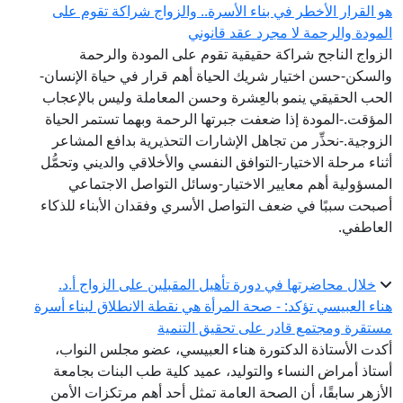
هو القرار الأخطر في بناء الأسرة.. والزواج شراكة تقوم على
المودة والرحمة لا مجرد عقد قانوني
الزواج الناجح شراكة حقيقية تقوم على المودة والرحمة
والسكن-حسن اختيار شريك الحياة أهم قرار في حياة الإنسان-
الحب الحقيقي ينمو بالعِشرة وحسن المعاملة وليس بالإعجاب
المؤقت.-المودة إذا ضعفت جبرتها الرحمة وبهما تستمر الحياة
الزوجية.-نحذِّر من تجاهل الإشارات التحذيرية بدافع المشاعر
أثناء مرحلة الاختيار-التوافق النفسي والأخلاقي والديني وتحمُّل
المسؤولية أهم معايير الاختيار-وسائل التواصل الاجتماعي
أصبحت سببًا في ضعف التواصل الأسري وفقدان الأبناء للذكاء
العاطفي.
خلال محاضرتها في دورة تأهيل المقبلين على الزواج أ.د.
هناء العبيسي تؤكد: - صحة المرأة هي نقطة الانطلاق لبناء أسرة
مستقرة ومجتمع قادر على تحقيق التنمية
أكدت الأستاذة الدكتورة هناء العبيسي، عضو مجلس النواب،
أستاذ أمراض النساء والتوليد، عميد كلية طب البنات بجامعة
الأزهر سابقًا، أن الصحة العامة تمثل أحد أهم مرتكزات الأمن