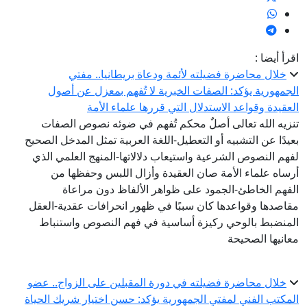
اقرأ أيضا :
خلال محاضرة فضيلته لأئمة ودعاة بريطانيا.. مفتي
الجمهورية يؤكد: الصفات الخبرية لا تُفهم بمعزل عن أصول
العقيدة وقواعد الاستدلال التي قررها علماء الأمة
تنزيه الله تعالى أصلٌ محكم تُفهم في ضوئه نصوص الصفات
بعيدًا عن التشبيه أو التعطيل-اللغة العربية تمثل المدخل الصحيح
لفهم النصوص الشرعية واستيعاب دلالاتها-المنهج العلمي الذي
أرساه علماء الأمة صان العقيدة وأزال اللبس وحفظها من
الفهم الخاطئ-الجمود على ظواهر الألفاظ دون مراعاة
مقاصدها وقواعدها كان سببًا في ظهور انحرافات عقدية-العقل
المنضبط بالوحي ركيزة أساسية في فهم النصوص واستنباط
معانيها الصحيحة
خلال محاضرة فضيلته في دورة المقبلين على الزواج.. عضو
المكتب الفني لمفتي الجمهورية يؤكد: حسن اختيار شريك الحياة