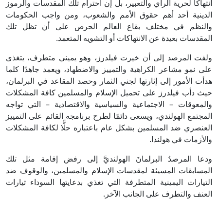
انتهاكًا لحرية الرأي والتعبير، بل إن احترام تلك المقدسات والرموز
الدينية أحد أهم حقوق الأمم والشعوب، ومن واجب الحكومات
والنظم في مختلف بقاع العالم الحرص على أن تظل تلك
المقدسات بعيدة عن الانتهاكات أو التشويه المتعمد.
ولفت المرصد إلى أن خيرت فيلدرز، وهو يميني متطرف، يتغذى
على نمو مشاعر الكراهية والتمييز والاضطهاد، ويعمد جاهدًا كلما
هدأت الأمور إلى إثارتها لجني الثمار وحصد المقاعد في البرلمان،
حيث دأب فيلدرز على تحميل الإسلام والمسلمين كافة المشكلات
والمعوقات – الاجتماعية والسياسية والاقتصادية – التي تواجه
المجتمع الهولندي، ويسعى دائمًا لطرح برنامجه القائم على التمييز
العنصري ضد المسلمين بشكل عام باعتباره حلًّا لكافة المشكلات
والأزمات في هولندا.
ودعا المرصدُ البرلمانَ الهولنديَّ إلى رفض إقامة مثل تلك
المسابقات المسيئة لمقدسات الإسلام والمسلمين، والوقوف ضد
التيارات اليمينية المتطرفة التي تغذي بدعايتها السوداء تيارات
العنف والتطرف على الجانب الآخر.