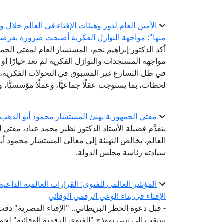
الأمين العام لدور وهيئات الإفتاء في العالم خلال
منها": مواجهة النوازل الفكرية أصبحت ضرورة يفرضها ت
أكد الدكتور إبراهيم نجم، المستشار العام لمفتي الجمهو
مواجهة المستجدات والنوازل الفكرية لم تعد خيارًا أو
في ظل التسارع غير المسبوق في التحولات الفكرية، و
لحظات، بما يستوجب عقلًا جماعيًّا، وعملًا مؤسسيًّا، وت
مفتي الجمهورية يهنئ المستشار محمود أبو الدهب 
يتقدَّم فضيلة الأستاذ الدكتور نظير محمد عياد، مفتي ا
العالم، بخالص التهنئة إلى معالي المستشار محمود أب
سيادته رئاسة مجلس الدولة.
المؤشر العالمي للفتوى: القرارات العالمية الداع
الإفتاء في بناء الوعي الرقمي الوقائي
- قبل دعوة الحظر البريطاني.. "الإفتاء المصرية" دقت