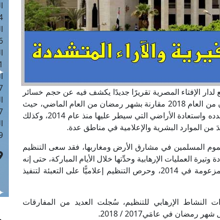
ا
 :42
ا
 :18
ا
 : 1
ا
7
ع لدار الإفتاء المصرية تقريرًا جديدًا يكشف فيه عن حجم خسائر
ا
تنظيم داعش الإرهابي ومستويات تراجعه في رمضان من العام 2018 مقارنة بشهر رمضان من العام الماضي، حيث
: 43
نجح تكاتف الجهود الدولية والإقليمية في كبح جماح تمدده واستعادة الأراضي التي سيطر عليها منذ عام 2014، وكذلك
ا
 من الموارد البشرية والإعلامية في مناطق عدة.
 :8
ى عموم المسلمين في مشارق الأرض ومغاربها، فقد سعى التنظيم
ني في 2014 إلى الدعوة لزيادة وتيرة العمليات الإرهابية وحدِّتها خلال الأيام المباركة، حتى إنه
اتخذ من الشهر العظيم توقيتًا لإعلان قيام خلافته المزعومة في 2014، وحرص التنظيم إعلاميًّا على التعبئة لتنفيذ
ت النشاط الإرهابي للتنظيم، سُجلت العديد من المفارقات
رمضان في عامَي2017 / 2018.