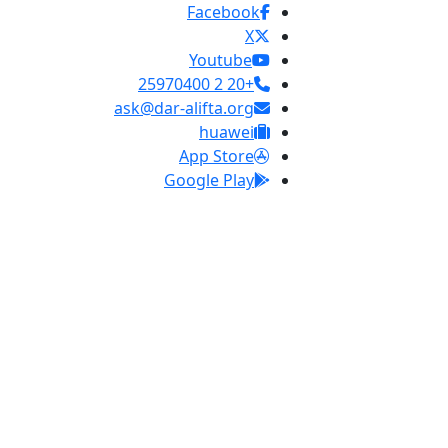
Facebook
X
Youtube
+20 2 25970400
ask@dar-alifta.org
huawei
App Store
Google Play