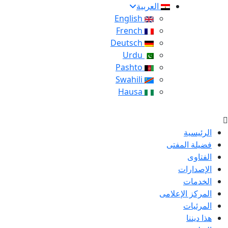
العربية
English
French
Deutsch
Urdu
Pashto
Swahili
Hausa
الرئيسية
فضيلة المفتى
الفتاوى
الإصدارات
الخدمات
المركز الإعلامى
المرئيات
هذا ديننا