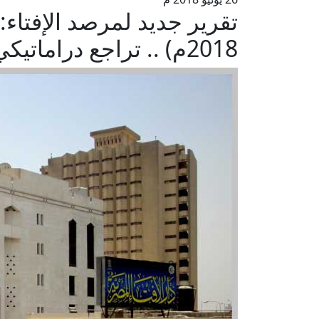
2018م) .. تراجع دراماتيكي والبحث عن طوق للنجاة