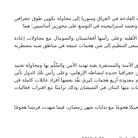
 الفادحة في العراق وسوريا إلى محاولة تكوين طوق جغرافي
وتعتمد استراتيجيته في التوسع على محورين أساسيين؛ هما:
لأهلية وعلى رأسها أفغانستان والصومال مع محاولات إعادة
 يسعى التنظيم إلى شن هجمات عنيفة في مناطق شبه مضطربة
لآمنة والمستقرة بغية تهديد الأمن والسِّلْم بها ومحاولة تجنيد
جغرافيا جديدة لنشاطه الإرهابي، وعلى رأس تلك الدول تأتي
م معدودة أربع هجمات كبرى نفَّذ بعضها أفراد عائلات كاملة في
 منها اثنتان في الشيشان وذلك تزامنًا مع اقتراب فعاليات
جيكا هجومًا مع بدايات شهر رمضان، فيما شهدت فرنسا هجومًا