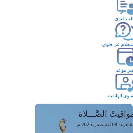
ب فتوى
تعلام عن فتوى
ز موعد
فتوى الهاتفية
َواقِيتُ الصَّـــلاة
اهرة · 08 أغسطس 2026 م