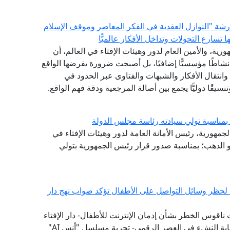
 ورشة "النوازل العقدية في الفكر المعاصر وموقف الإسلام
سارع التحولات وتداخل الأفكار عالميًّا
رية، والأمين العام لدور وهيئات الإفتاء في العالم، أن
 نشاطًا مؤسسيًّا إضافيًا، بل أصبحت ضرورة يفرضها الواقع
انتقال الأفكار والشبهات والفتاوى عبر الحدود في
نسيقًا دوليًّا يجمع بين أصالة المرجعية ودقة فهم الواقع.
بمناسبة تولي سيادته رئاسة مجلس الدولة
لجمهورية، رئيس الأمانة العامة لدور وهيئات الإفتاء في
و الدهب؛ بمناسبة صدور قرار رئيس الجمهورية بتولي
ية لحظر وسائل التواصل على الأطفال تؤكد صواب نهج دار
 ناقوس الخطر بشأن إدمان الإنترنت للأطفال- دار الإفتاء
سبقت إلى تبني نموذج "الفتوى الرقمية الوقائية" لحماية النشء في العصر الرقمي- تجربة مسلسل "أنس AI"