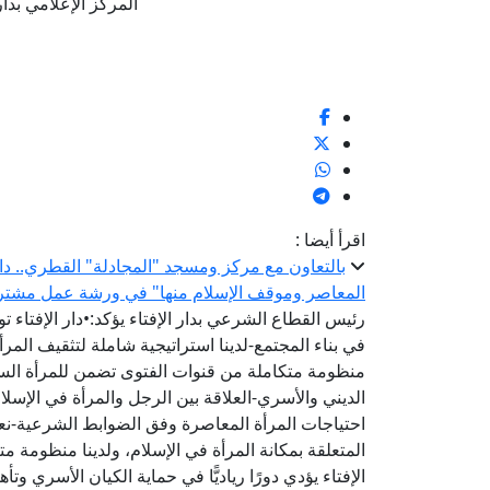
المركز الإعلامي بدار الإف
اقرأ أيضا :
بالتعاون مع مركز ومسجد "المجادلة" القطري.. دار 
المعاصر وموقف الإسلام منها" في ورشة عمل مشتر
رئيس القطاع الشرعي بدار الإفتاء يؤكد:•دار الإفتاء تو
في بناء المجتمع-لدينا استراتيجية شاملة لتثقيف المرأة 
منظومة متكاملة من قنوات الفتوى تضمن للمرأة السر
الديني والأسري-العلاقة بين الرجل والمرأة في الإسلا
احتياجات المرأة المعاصرة وفق الضوابط الشرعية-نع
المتعلقة بمكانة المرأة في الإسلام، ولدينا منظومة متكا
الإفتاء يؤدي دورًا رياديًّا في حماية الكيان الأسري وتأ