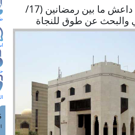
تقرير جديد لمرصد الإفتاء: داعش ما بين رمضانين (17/
طل
اس
حج
ال
م
الق