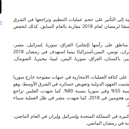
طنية إلى التأثير على حجم عمليات التنظيم وتراجعها في الشرق
ا
الأوسط، فإعلاميًّا لم تصدر قيادة داعش خطابًا مخصصًا لرمضان لعام 2018 مقارنة بالعام السابق، كذلك انخفض
20 قد استهدف عدة مناطق على رأسها (إنجلترا، العراق، سوريا، إسرائيل، مصر،
أفغانستان، الفلبين، إندونيسيا، الجزائر، الصومال، إيران، تونس، اليمن،أستراليا) بينما استهدف في رمضان 2018
باكستان، العراق، سوريا، اليمن، ليبيا، نيجيريا، الصومال،
د على كثافة العمليات الانتحارية في جبهات مفتوحة خارج سوريا
شتيت الجهود الدولية وتعويض خسائره في الشرق الأوسط، وهو
ما نتج عنه تراجع العمليات الإرهابية في العراق بنسبة 55% وفي سوريا بنسبة 80%. كما شهدت الفلبين تراجع
العمليات الإرهابية من 21 عملية إرهابية في 2017 إلى هجومين في 2018. كما شهدت مصر في ظل العملية سيناء
بيرة في المملكة المتحدة وإسرائيل وإيران في العام الماضي،
يدية في رمضان الماضي.