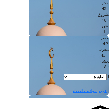
لفجر
4
لشروق
6
لظهر
1
لعصر
4:3
لمغرب
7 
لعشاء
9
عرض مواقيت الصلاة