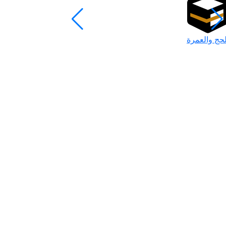
لحج والعمرة
رمضان